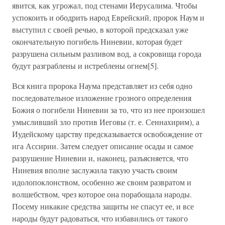
явится, как угрожал, под стенами Иерусалима. Чтобы
успокоить и ободрить народ Еврейский, пророк Наум и
выступил с своей речью, в которой предсказал уже
окончательную погибель Ниневии, которая будет
разрушена сильным разливом вод, а сокровища города
будут разграблены и истреблены огнем[5].
Вся книга пророка Наума представляет из себя одно
последовательное изложение грозного определения
Божия о погибели Ниневии за то, что из нее произошел
умысливший зло против Иеговы (т. е. Сеннахирим), а
Иудейскому царству предсказывается освобождение от
ига Ассирии. Затем следует описание осады и самое
разрушение Ниневии и, наконец, разъясняется, что
Ниневия вполне заслужила такую участь своим
идолопоклонством, особенно же своим развратом и
волшебством, чрез которое она порабощала народы.
Посему никакие средства защиты не спасут ее, и все
народы будут радоваться, что избавились от такого