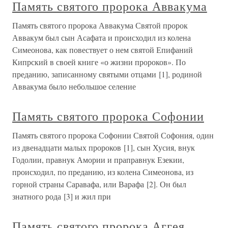
Память святого пророка Аввакума
Память святого пророка Аввакума Святой пророк
Аввакум был сын Асафата и происходил из колена
Симеонова, как повествует о нем святой Епифаний
Кипрский в своей книге «о жизни пророков». По
преданию, записанному святыми отцами [1], родиной
Аввакума было небольшое селение
Память святого пророка Софонии
Память святого пророка Софонии Святой Софония, один
из двенадцати малых пророков [1], сын Хусия, внук
Годолии, правнук Амории и праправнук Езекии,
происходил, по преданию, из колена Симеонова, из
горной страны Саравафа, или Варафа [2]. Он был
знатного рода [3] и жил при
Память святого пророка Аггея