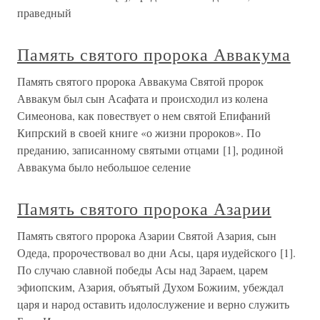
праведный
Память святого пророка Аввакума
Память святого пророка Аввакума Святой пророк
Аввакум был сын Асафата и происходил из колена
Симеонова, как повествует о нем святой Епифаний
Кипрский в своей книге «о жизни пророков». По
преданию, записанному святыми отцами [1], родиной
Аввакума было небольшое селение
Память святого пророка Азарии
Память святого пророка Азарии Святой Азария, сын
Одеда, пророчествовал во дни Асы, царя иудейского [1].
По случаю славной победы Асы над Зараем, царем
эфиопским, Азария, объятый Духом Божиим, убеждал
царя и народ оставить идолослужение и верно служить