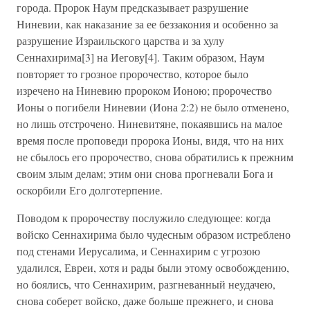
города. Пророк Наум предсказывает разрушение
Ниневии, как наказание за ее беззакония и особенно за
разрушение Израильского царства и за хулу
Сеннахирима[3] на Иегову[4]. Таким образом, Наум
повторяет то грозное пророчество, которое было
изречено на Ниневию пророком Ионою; пророчество
Ионы о погибели Ниневии (Иона 2:2) не было отменено,
но лишь отстрочено. Ниневитяне, покаявшись на малое
время после проповеди пророка Ионы, видя, что на них
не сбылось его пророчество, снова обратились к прежним
своим злым делам; этим они снова прогневали Бога и
оскорбили Его долготерпение.
Поводом к пророчеству послужило следующее: когда
войско Сеннахирима было чудесным образом истреблено
под стенами Иерусалима, и Сеннахирим с угрозою
удалился, Евреи, хотя и рады были этому освобождению,
но боялись, что Сеннахирим, разгневанный неудачею,
снова соберет войско, даже больше прежнего, и снова