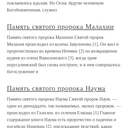
покланялись идолам. Но Осия, будучи человеком
Богобоязненным, служил
Память святого пророка Малахии
Память святого пророка Малахии Святой пророк
Малахия происходил из колена Завулонова [1], Он жил и
пророчествовал во времена Неемии [2] по возвращении
иудеев из плена Вавилонского [3], когда храм
иерусалимский был снова построен, и в нем совершалось
богослужение и
Память святого пророка Наума
Память святого пророка Наума Святой пророк Наум, —
один из двенадцати, так называемых, малых пророков, —
происходил из Галилеи, из селения Елкоша [1].Главное
содержание книги Наума есть пророчество о падении и
погибели Ниневии [2], предсказание бедствий, какие