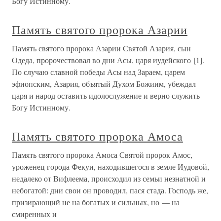
Богу Истинному.
Память святого пророка Азарии
Память святого пророка Азарии Святой Азария, сын
Одеда, пророчествовал во дни Асы, царя иудейского [1].
По случаю славной победы Асы над Зараем, царем
эфиопским, Азария, объятый Духом Божиим, убеждал
царя и народ оставить идолослужение и верно служить
Богу Истинному.
Память святого пророка Амоса
Память святого пророка Амоса Святой пророк Амос,
уроженец города Фекуи, находившегося в земле Иудовой,
недалеко от Вифлеема, происходил из семьи незнатной и
небогатой: дни свои он проводил, пася стада. Господь же,
призирающий не на богатых и сильных, но — на
смиренных и