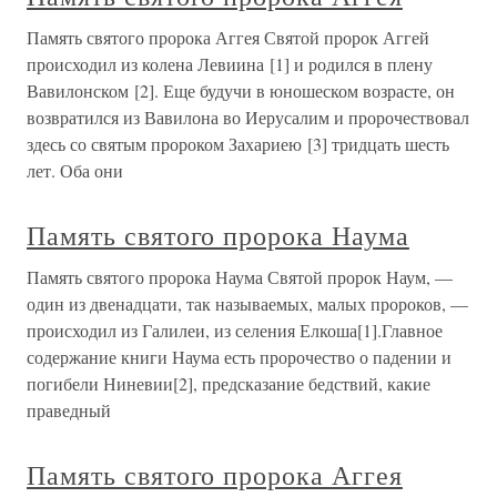
Память святого пророка Аггея Святой пророк Аггей
происходил из колена Левиина [1] и родился в плену
Вавилонском [2]. Еще будучи в юношеском возрасте, он
возвратился из Вавилона во Иерусалим и пророчествовал
здесь со святым пророком Захариею [3] тридцать шесть
лет. Оба они
Память святого пророка Наума
Память святого пророка Наума Святой пророк Наум, —
один из двенадцати, так называемых, малых пророков, —
происходил из Галилеи, из селения Елкоша[1].Главное
содержание книги Наума есть пророчество о падении и
погибели Ниневии[2], предсказание бедствий, какие
праведный
Память святого пророка Аггея