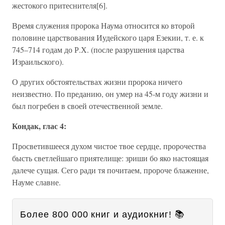
жестокого притеснителя[6].
Время служения пророка Наума относится ко второй
половине царствования Иудейского царя Езекии, т. е. к
745–714 годам до Р.Х. (после разрушения царства
Израильского).
О других обстоятельствах жизни пророка ничего
неизвестно. По преданию, он умер на 45-м году жизни и
был погребен в своей отечественной земле.
Кондак, глас 4:
Просветившееся духом чистое твое сердце, пророчества
бысть светлейшаго приятелище: зриши бо яко настоящая
далече сущая. Сего ради тя почитаем, пророче блаженне,
Науме славне.
Более 800 000 книг и аудиокниг! 📚