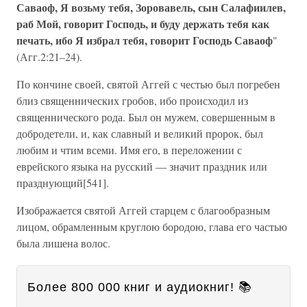
Саваоф, Я возьму тебя, Зоровавель, сын Салафиилев,
раб Мой, говорит Господь, и буду держать тебя как
печать, ибо Я избрал тебя, говорит Господь Саваоф
"
(Агг.2:21–24).
По кончине своей, святой Аггей с честью был погребен
близ священнических гробов, ибо происходил из
священнического рода. Был он мужем, совершенным в
добродетели, и, как славный и великий пророк, был
любим и чтим всеми. Имя его, в переложении с
еврейского языка на русский — значит праздник или
празднующий[541].
Изображается святой Аггей старцем с благообразным
лицом, обрамленным круглою бородою, глава его частью
была лишена волос.
Более 800 000 книг и аудиокниг! 📚