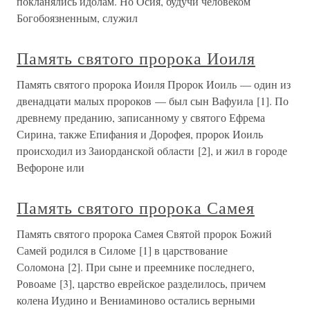
покланялись идолам. Но Осия, будучи человеком
Богобоязненным, служил
Память святого пророка Иоиля
Память святого пророка Иоиля Пророк Иоиль — один из
двенадцати малых пророков — был сын Вафуила [1]. По
древнему преданию, записанному у святого Ефрема
Сирина, также Епифания и Дорофея, пророк Иоиль
происходил из Заиорданской области [2], и жил в городе
Вефороне или
Память святого пророка Самея
Память святого пророка Самея Святой пророк Божий
Самей родился в Силоме [1] в царствование
Соломона [2]. При сыне и преемнике последнего,
Ровоаме [3], царство еврейское разделилось, причем
колена Иудино и Вениаминово остались верными