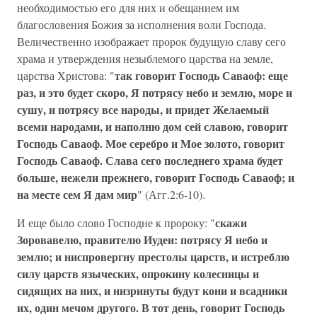
необходимостью его для них и обещанием им
благословения Божия за исполнения воли Господа.
Величественно изображает пророк будущую славу сего
храма и утверждения незыблемого царства на земле,
так говорит Господь Саваоф: еще
царства Христова: "
раз, и это будет скоро, Я потрясу небо и землю, море и
сушу, и потрясу все народы, и придет Желаемый
всеми народами, и наполню дом сей славою, говорит
Господь Саваоф. Мое серебро и Мое золото, говорит
Господь Саваоф. Слава сего последнего храма будет
больше, нежели прежнего, говорит Господь Саваоф; и
на месте сем Я дам мир
" (Агг.2:6-10).
скажи
И еще было слово Господне к пророку: "
Зоровавелю, правителю Иудеи: потрясу Я небо и
землю; и ниспровергну престолы царств, и истреблю
силу царств языческих, опрокину колесницы и
сидящих на них, и низринуты будут кони и всадники
их, один мечом другого. В тот день, говорит Господь