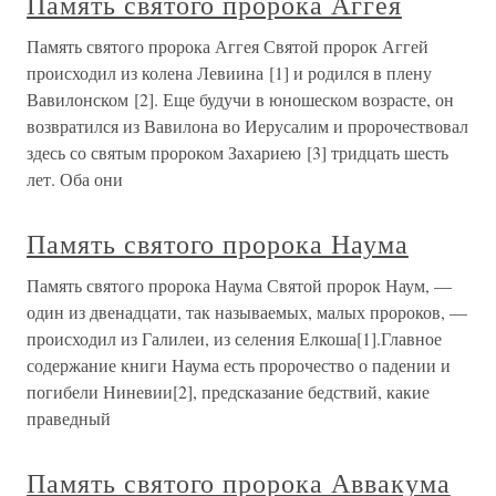
Память святого пророка Аггея
Память святого пророка Аггея Святой пророк Аггей
происходил из колена Левиина [1] и родился в плену
Вавилонском [2]. Еще будучи в юношеском возрасте, он
возвратился из Вавилона во Иерусалим и пророчествовал
здесь со святым пророком Захариею [3] тридцать шесть
лет. Оба они
Память святого пророка Наума
Память святого пророка Наума Святой пророк Наум, —
один из двенадцати, так называемых, малых пророков, —
происходил из Галилеи, из селения Елкоша[1].Главное
содержание книги Наума есть пророчество о падении и
погибели Ниневии[2], предсказание бедствий, какие
праведный
Память святого пророка Аввакума