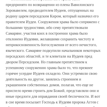
предпринято по возвращении из плена Вавилонского
Зоровавелем, предводителем Иудеев, отпущенных на
родину царем персидским Киром, который назначил его
правителем Иудеи. Сооружения храма было сопряжено с
большими трудностями, ибо сему препятствовали
Самаряне, участия коих в построении храма было
отклонено Иудеями, желавшими сохранить чистоту и
неприкосновенность богослужения от всего нечистого,
языческого. Самаряне подкупили начальников некоторых
персидских областей, и те клеветали на Иудеев пред
двором Персидским. Но главным препятствием к
успешному сооружению храма было то, что прежнее
горячее усердие Иудеев охладело. Они устремили свою
деятельность на другое, занялись строением и
украшением собственных домов, полагая, что еще не
приспело время строить дом Божий, представляли они и
иные предлоги для оправдания своей беспечности. И вот
в сие время посылает Господь к Иудеям пророка Аггея с