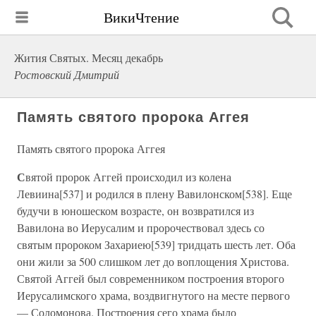
ВикиЧтение
Жития Святых. Месяц декабрь
Ростовский Дмитрий
Память святого пророка Аггея
Память святого пророка Аггея
С
вятой пророк Аггей происходил из колена
Левиина[537] и родился в плену Вавилонском[538]. Еще
будучи в юношеском возрасте, он возвратился из
Вавилона во Иерусалим и пророчествовал здесь со
святым пророком Захариею[539] тридцать шесть лет. Оба
они жили за 500 слишком лет до воплощения Христова.
Святой Аггей был современником построения второго
Иерусалимского храма, воздвигнутого на месте первого
— Соломонова. Построения сего храма было