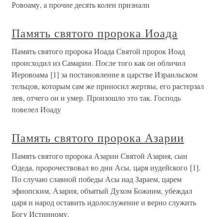
Ровоаму, а прочие десять колен признали
Память святого пророка Иоада
Память святого пророка Иоада Святой пророк Иоад
происходил из Самарии. После того как он обличил
Иеровоама [1] за постановление в царстве Израильском
тельцов, которым сам же приносил жертвы, его растерзал
лев, отчего он и умер. Произошло это так. Господь
повелел Иоаду
Память святого пророка Азарии
Память святого пророка Азарии Святой Азария, сын
Одеда, пророчествовал во дни Асы, царя иудейского [1].
По случаю славной победы Асы над Зараем, царем
эфиопским, Азария, объятый Духом Божиим, убеждал
царя и народ оставить идолослужение и верно служить
Богу Истинному.