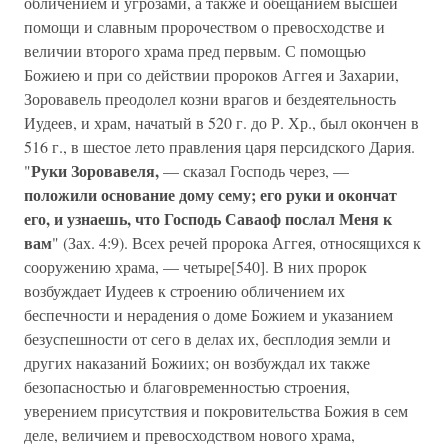
обличением и угрозами, а также и обещанием высшей
помощи и славным пророчеством о превосходстве и
величии второго храма пред первым. С помощью
Божиею и при со действии пророков Аггея и Захарии,
Зоровавель преодолел козни врагов и бездеятельность
Иудеев, и храм, начатый в 520 г. до Р. Хр., был окончен в
516 г., в шестое лето правления царя персидского Дария.
Руки Зоровавеля,
"
— сказал Господь через, —
положили основание дому сему; его руки и окончат
его, и узнаешь, что Господь Саваоф послал Меня к
вам
" (Зах. 4:9). Всех речей пророка Аггея, относящихся к
сооружению храма, — четыре[540]. В них пророк
возбуждает Иудеев к строению обличением их
беспечности и нерадения о доме Божием и указанием
безуспешности от сего в делах их, бесплодия земли и
других наказаний Божиих; он возбуждал их также
безопасностью и благовременностью строения,
уверением присутствия и покровительства Божия в сем
деле, величием и превосходством нового храма,