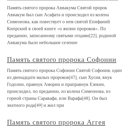
Память святого пророка Аввакума Святой пророк
Аввакум был сын Асафата и происходил из колена
Симеонова, как повествует о нем святой Епифаний
Кипрский в своей книге «о жизни пророков». По
преданию, записанному святыми отцами[22], родиной
Аввакума было небольшое селение
Память святого пророка Софонии
Память святого пророка Софонии Святой Софония, один
из двенадцати малых пророков[47], сын Хусия, внук
Годолии, правнук Амории и праправнук Езекии,
происходил, по преданию, из колена Симеонова, из
горной страны Саравафа, или Варафа[48]. Он был
знатного рода[49] и жил при
Память святого пророка Аггея