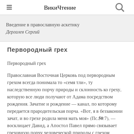
ВикиЧтение
Введение в православную аскетику
Дергалев Сергий
Первородный грех
Первородный грех
Православная Восточная Церковь под первородным
грехом всегда понимала то «семя тли», ту
наследственную порчу природы и склонность ко греху,
которую все люди получают от Адама посредством
рождения. Зачатие и рождение — канал, по которому
передается прародительская порча. «Вот, я в беззаконии
50
зачат, и во грехе родила меня мать моя» (Пс.
:7), —
восклицает Давид, а Апостол Павел прямо связывает
греховную порчу человеческой природы с грехом