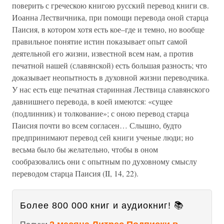
поверить с греческою книгою русский перевод книги св.
Иоанна Лествичника, при помощи перевода оной старца
Паисия, в котором хотя есть кое–где и темно, но вообще
правильное понятие истин показывает опыт самой
деятельной его жизни, известной всем нам, а против
печатной нашей (славянской) есть большая разность; что
доказывает неопытность в духовной жизни переводчика.
У нас есть еще печатная старинная Лествица славянского
давнишнего перевода, в коей имеются: «сущее
(подлинник) и толкование»; с оною перевод старца
Паисия почти во всем согласен… Слышно, будто
предпринимают перевод сей книги ученые люди; но
весьма было бы желательно, чтобы в оном
сообразовались они с опытным по духовному смыслу
переводом старца Паисия (II, 14, 22).
Более 800 000 книг и аудиокниг! 📚