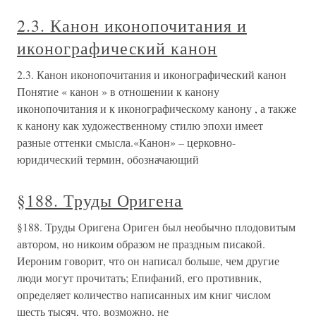
2.3. Канон иконопочитания и
иконографический канон
2.3. Канон иконопочитания и иконографический канон
Понятие « канон » в отношении к канону
иконопочитания и к иконографическому канону , а также
к канону как художественному стилю эпохи имеет
разные оттенки смысла.«Канон» – церковно-
юридический термин, обозначающий
§188. Труды Оригена
§188. Труды Оригена Ориген был необычно плодовитым
автором, но никоим образом не праздным писакой.
Иероним говорит, что он написал больше, чем другие
люди могут прочитать; Епифаний, его противник,
определяет количество написанных им книг числом
шесть тысяч, что, возможно, не