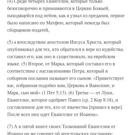
(4) Среди четырех Евангелий, которые только
безоговорочно и принимаются в Церкви Божьей,
находящейся под небом, как я узнал из предания, первое
было написано по Матфею, который некогда был
сборщиком податей,
(5) а впоследствии апостолом Иисуса Христа, который
опубликовал для тех, кто обратился к вере из иудейства,
составил его, как оно и существовало, на еврейском
языке. (5) Второе, от Марка, который составил его в
соответствии с наставлениями Петра, который в
соборном послании называет его сыном: «Приветствует
вас, избранная подобно вам, Церковь в Вавилоне, и
Марк, сын мой» (1 Пет 5:13). (6) Третье — от Луки,
Евангелие, которое одобряет Павел (ср. 2 Кор 8:18), и
составленное для тех, кто от язычества [пришел к вере].
После всех них идет Евангелие от Иоанна».
(7) А в пятой книге своих Толкований Евангелия от
Иоанна он же говорит об апостольских посланиях: