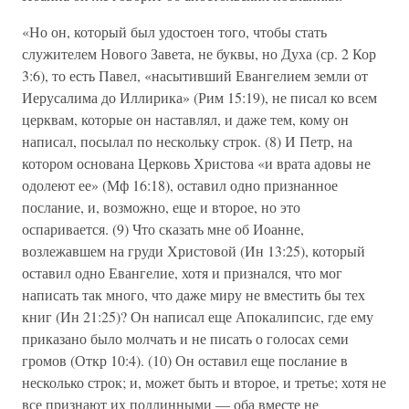
«Но он, который был удостоен того, чтобы стать
служителем Нового Завета, не буквы, но Духа (ср. 2 Кор
3:6), то есть Павел, «насытивший Евангелием земли от
Иерусалима до Иллирика» (Рим 15:19), не писал ко всем
церквам, которые он наставлял, и даже тем, кому он
написал, посылал по нескольку строк. (8) И Петр, на
котором основана Церковь Христова «и врата адовы не
одолеют ее» (Мф 16:18), оставил одно признанное
послание, и, возможно, еще и второе, но это
оспаривается. (9) Что сказать мне об Иоанне,
возлежавшем на груди Христовой (Ин 13:25), который
оставил одно Евангелие, хотя и признался, что мог
написать так много, что даже миру не вместить бы тех
книг (Ин 21:25)? Он написал еще Апокалипсис, где ему
приказано было молчать и не писать о голосах семи
громов (Откр 10:4). (10) Он оставил еще послание в
несколько строк; и, может быть и второе, и третье; хотя не
все признают их подлинными — оба вместе не