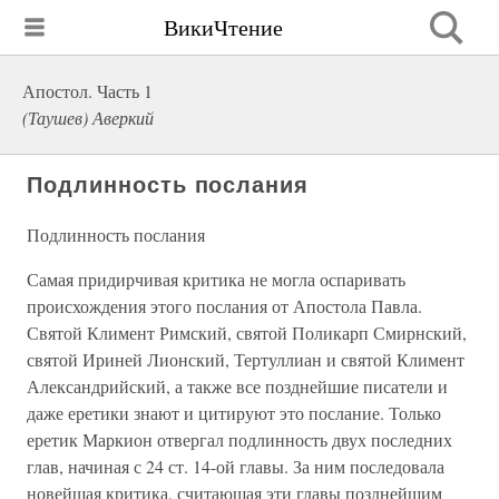
ВикиЧтение
Апостол. Часть 1
(Таушев) Аверкий
Подлинность послания
Подлинность послания
Самая придирчивая критика не могла оспаривать
происхождения этого послания от Апостола Павла.
Святой Климент Римский, святой Поликарп Смирнский,
святой Ириней Лионский, Тертуллиан и святой Климент
Александрийский, а также все позднейшие писатели и
даже еретики знают и цитируют это послание. Только
еретик Маркион отвергал подлинность двух последних
глав, начиная с 24 ст. 14-ой главы. За ним последовала
новейшая критика, считающая эти главы позднейшим