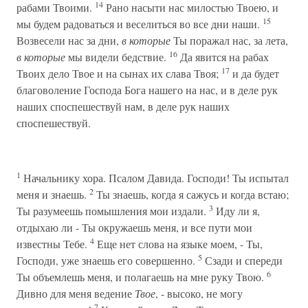
14
рабами Твоими.
Рано насыти нас милостью Твоею, и
15
мы будем радоваться и веселиться во все дни наши.
Возвесели нас за дни,
в которые
Ты поражал нас, за лета,
16
в которые
мы видели бедствие.
Да явится на рабах
17
Твоих дело Твое и на сынах их слава Твоя;
и да будет
благоволение Господа Бога нашего на нас, и в деле рук
наших споспешествуй нам, в деле рук наших
споспешествуй.
1
Начальнику хора. Псалом Давида. Господи! Ты испытал
2
меня и знаешь.
Ты знаешь, когда я сажусь и когда встаю;
3
Ты разумеешь помышления мои издали.
Иду ли я,
отдыхаю ли - Ты окружаешь меня, и все пути мои
4
известны Тебе.
Еще нет слова на языке моем, - Ты,
5
Господи, уже знаешь его совершенно.
Сзади и спереди
6
Ты объемлешь меня, и полагаешь на мне руку Твою.
Дивно для меня ведение
Твое
, - высоко, не могу
7