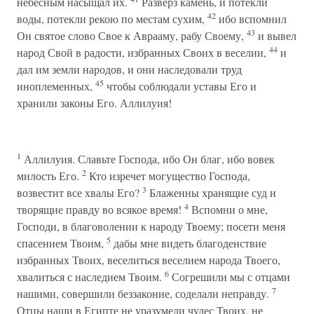
небесным насыщал их.
Разверз камень, и потекли
42
воды, потекли рекою по местам сухим,
ибо вспомнил
43
Он святое слово Свое к Аврааму, рабу Своему,
и вывел
44
народ Свой в радости, избранных Своих в веселии,
и
дал им земли народов, и они наследовали труд
45
иноплеменных,
чтобы соблюдали уставы Его и
хранили законы Его. Аллилуия!
1
Аллилуия. Славьте Господа, ибо Он благ, ибо вовек
2
милость Его.
Кто изречет могущество Господа,
3
возвестит все хвалы Его?
Блаженны хранящие суд и
4
творящие правду во всякое время!
Вспомни о мне,
Господи, в благоволении к народу Твоему; посети меня
5
спасением Твоим,
дабы мне видеть благоденствие
избранных Твоих, веселиться веселием народа Твоего,
6
хвалиться с наследием Твоим.
Согрешили мы с отцами
7
нашими, совершили беззаконие, соделали неправду.
Отцы наши в Египте не уразумели чудес Твоих, не