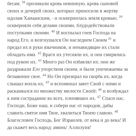
38
бесам;
проливали кровь невинную, кровь сыновей
своих и дочерей своих, которых приносили в жертву
39
идолам Ханаанским, - и осквернилась земля кровью;
оскверняли себя делами своими, блудодействовали
40
поступками своими.
И воспылал гнев Господа на
41
народ Его, и возгнушался Он наследием Своим
и
предал их в руки язычников, и ненавидящие их стали
42
обладать ими.
Враги их утесняли их, и они смирялись
43
под рукою их.
Много раз Он избавлял их; они же
раздражали
Его
упорством своим, и были уничижаемы за
44
беззаконие свое.
Но Он призирал на скорбь их, когда
45
слышал вопль их,
и вспоминал завет Свой с ними и
46
раскаивался по множеству милости Своей;
и возбуждал
47
к ним сострадание во всех, пленявших их.
Спаси нас,
Господи, Боже наш, и собери нас от народов, дабы
48
славить святое имя Твое, хвалиться Твоею славою.
Благословен Господь, Бог Израилев, от века и до века! И
да скажет весь народ: аминь! Аллилуия!