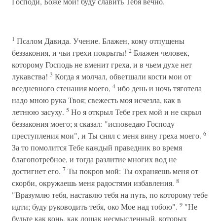
Господи, Боже мой! буду славить Тебя вечно.
1
Псалом Давида. Учение. Блажен, кому отпущены
2
беззакония, и чьи грехи покрыты!
Блажен человек,
которому Господь не вменит греха, и в чьем духе нет
3
лукавства!
Когда я молчал, обветшали кости мои от
4
вседневного стенания моего,
ибо день и ночь тяготела
надо мною рука Твоя; свежесть моя исчезла, как в
5
летнюю засуху.
Но я открыл Тебе грех мой и не скрыл
беззакония моего; я сказал: "исповедаю Господу
6
преступления мои", и Ты снял с меня вину греха моего.
За то помолится Тебе каждый праведник во время
благопотребное, и тогда разлитие многих вод не
7
достигнет его.
Ты покров мой: Ты охраняешь меня от
8
скорби, окружаешь меня радостями избавления.
"Вразумлю тебя, наставлю тебя на путь, по которому тебе
9
идти; буду руководить тебя, око Мое над тобою".
"Не
будьте как конь, как лошак несмысленный, которых