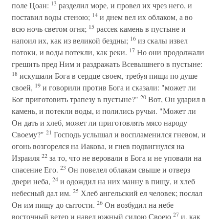
13
поле Цоан:
разделил море, и провел их чрез него, и
14
поставил воды стеною;
и днем вел их облаком, а во
15
всю ночь светом огня;
рассек камень в пустыне и
16
напоил их, как из великой бездны;
из скалы извел
17
потоки, и воды потекли, как реки.
Но они продолжали
грешить пред Ним и раздражать Всевышнего в пустыне:
18
искушали Бога в сердце своем, требуя пищи по душе
19
своей,
и говорили против Бога и сказали: "может ли
20
Бог приготовить трапезу в пустыне?"
Вот, Он ударил в
камень, и потекли воды, и полились ручьи. "Может ли
Он дать и хлеб, может ли приготовлять мясо народу
21
Своему?"
Господь услышал и воспламенился гневом, и
огонь возгорелся на Иакова, и гнев подвигнулся на
22
Израиля
за то, что не веровали в Бога и не уповали на
23
спасение Его.
Он повелел облакам свыше и отверз
24
двери неба,
и одождил на них манну в пищу, и хлеб
25
небесный дал им.
Хлеб ангельский ел человек; послал
26
Он им пищу до сытости.
Он возбудил на небе
27
восточный ветер и навел южный силою Своею
и, как