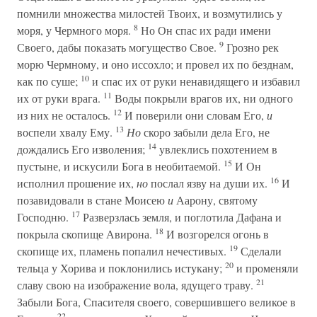
помнили множества милостей Твоих, и возмутились у
8
моря, у Чермного моря.
Но Он спас их ради имени
9
Своего, дабы показать могущество Свое.
Грозно рек
морю Чермному, и оно иссохло; и провел их по безднам,
10
как по суше;
и спас их от руки ненавидящего и избавил
11
их от руки врага.
Воды покрыли врагов их, ни одного
12
из них не осталось.
И поверили они словам Его,
и
13
воспели хвалу Ему.
Но
скоро забыли дела Его, не
14
дождались Его изволения;
увлеклись похотением в
15
пустыне, и искусили Бога в необитаемой.
И Он
16
исполнил прошение их,
но
послал язву на души их.
И
позавидовали в стане Моисею
и
Аарону, святому
17
Господню.
Разверзлась земля, и поглотила Дафана и
18
покрыла скопище Авирона.
И возгорелся огонь в
19
скопище их, пламень попалил нечестивых.
Сделали
20
тельца у Хорива и поклонились истукану;
и променяли
21
славу свою на изображение вола, ядущего траву.
Забыли Бога, Спасителя своего, совершившего великое в
22