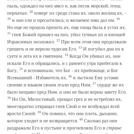
пыль, одождил на них мясо и, как песок морской, птиц
28
пернатых:
поверг их среди стана их, около жилищ их, -
29
30
и они ели и пресытились; и желаемое ими дал им.
Но еще не прошла прихоть их, еще пища была в устах их,
31
гнев Божий пришел на них, убил тучных их и юношей
32
Израилевых низложил.
При всем этом они продолжали
33
грешить и не верили чудесам Его.
И погубил дни их в
34
суете и лета их в смятении.
Когда Он убивал их, они
искали Его и обращались, и с раннего утра прибегали к
35
Богу,
и вспоминали, что Бог - их прибежище, и Бог
36
Всевышний - Избавитель их,
и льстили Ему устами
37
своими и языком своим лгали пред Ним;
сердце же их
было неправо пред Ним, и они не были верны завету Его.
38
Но Он, Милостивый, прощал грех и не истреблял их,
многократно отвращал гнев Свой и не возбуждал всей
39
ярости Своей:
Он помнил, что они плоть, дыхание,
40
которое уходит и не возвращается.
Сколько раз они
раздражали Его в пустыне и прогневляли Его в
стране
41