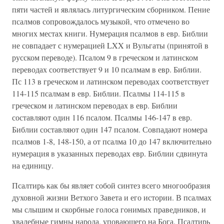
пяти частей и являлась литургическим сборником. Пение
псалмов сопровождалось музыкой, что отмечено во
многих местах книги. Нумерация псалмов в евр. Библии
не совпадает с нумерацией LXX и Вульгаты (принятой в
русском переводе). Псалом 9 в греческом и латинском
переводах соответствует 9 и 10 псалмам в евр. Библии.
Пс 113 в греческом и латинском переводах соответствует
114-115 псалмам в евр. Библии. Псалмы 114-115 в
греческом и латинском переводах в евр. Библии
составляют один 116 псалом. Псалмы 146-147 в евр.
Библии составляют один 147 псалом. Совпадают номера
псалмов 1-8, 148-150, а от псалма 10 до 147 включительно
нумерация в указанных переводах евр. Библии сдвинута
на единицу.
Псалтирь как бы являет собой синтез всего многообразия
духовной жизни Ветхого Завета и его истории. В псалмах
мы слышим и скорбные голоса гонимых праведников, и
хвалебные гимны народа, уповающего на Бога. Псалтирь