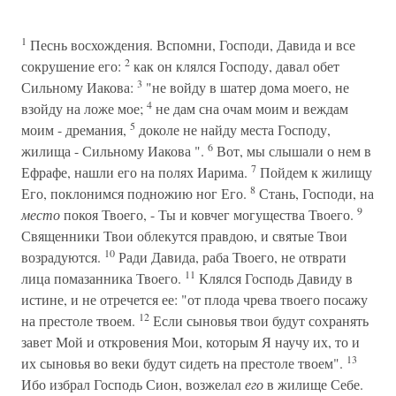
1
Песнь восхождения. Вспомни, Господи, Давида и все
2
сокрушение его:
как он клялся Господу, давал обет
3
Сильному Иакова:
"не войду в шатер дома моего, не
4
взойду на ложе мое;
не дам сна очам моим и веждам
5
моим - дремания,
доколе не найду места Господу,
6
жилища - Сильному Иакова ".
Вот, мы слышали о нем в
7
Ефрафе, нашли его на полях Иарима.
Пойдем к жилищу
8
Его, поклонимся подножию ног Его.
Стань, Господи, на
9
место
покоя Твоего, - Ты и ковчег могущества Твоего.
Священники Твои облекутся правдою, и святые Твои
10
возрадуются.
Ради Давида, раба Твоего, не отврати
11
лица помазанника Твоего.
Клялся Господь Давиду в
истине, и не отречется ее: "от плода чрева твоего посажу
12
на престоле твоем.
Если сыновья твои будут сохранять
завет Мой и откровения Мои, которым Я научу их, то и
13
их сыновья во веки будут сидеть на престоле твоем".
Ибо избрал Господь Сион, возжелал
его
в жилище Себе.