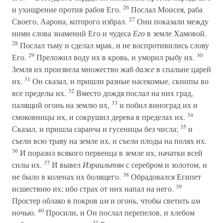
26
и ухищрение против рабов Его.
Послал Моисея, раба
27
Своего, Аарона, которого избрал.
Они показали между
ними слова знамений Его и чудеса
Его
в земле Хамовой.
28
Послал тьму и сделал мрак, и не воспротивились слову
29
30
Его.
Преложил воду их в кровь, и уморил рыбу их.
Земля их произвела множество жаб
даже
в спальне царей
31
их.
Он сказал, и пришли разные насекомые, скнипы во
32
все пределы их.
Вместо дождя послал на них град,
33
палящий огонь на землю их,
и побил виноград их и
34
смоковницы их, и сокрушил дерева в пределах их.
35
Сказал, и пришла саранча и гусеницы без числа;
и
съели всю траву на земле их, и съели плоды на полях их.
36
И поразил всякого первенца в земле их, начатки всей
37
силы их.
И вывел
Израильтян
с серебром и золотом, и
38
не было в коленах их болящего.
Обрадовался Египет
39
исшествию их; ибо страх от них напал на него.
Простер облако в покров
им
и огонь, чтобы светить
им
40
ночью.
Просили, и Он послал перепелов, и хлебом
41