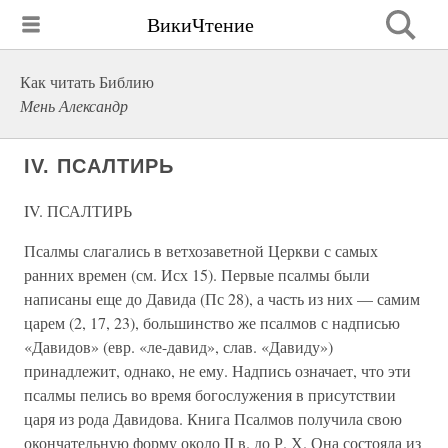
ВикиЧтение
Как читать Библию
Мень Александр
IV. ПСАЛТИРЬ
IV. ПСАЛТИРЬ
Псалмы слагались в ветхозаветной Церкви с самых
ранних времен (см. Исх 15). Первые псалмы были
написаны еще до Давида (Пс 28), а часть из них — самим
царем (2, 17, 23), большинство же псалмов с надписью
«Давидов» (евр. «ле-давид», слав. «Давиду»)
принадлежит, однако, не ему. Надпись означает, что эти
псалмы пелись во время богослужения в присутствии
царя из рода Давидова. Книга Псалмов получила свою
окончательную форму около II в. до Р. Х. Она состояла из