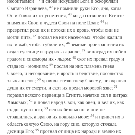
необитаемой!
и снова искушали Бога и оскорбляли
42
Святаго Израилева,
не помнили руки Его, дня, когда
43
Он избавил их от угнетения,
когда сотворил в Египте
44
знамения Свои и чудеса Свои на поле Цоан;
и
превратил реки их и потоки их в кровь, чтобы они не
45
могли пить;
послал на них насекомых, чтобы жалили
46
их, и жаб, чтобы губили их;
земные произрастения их
47
отдал гусенице и труд их - саранче;
виноград их побил
48
градом и сикоморы их - льдом;
скот их предал граду и
49
стада их - молниям;
послал на них пламень гнева
Своего, и негодование, и ярость и бедствие, посольство
50
злых ангелов;
уравнял стезю гневу Своему, не охранял
51
души их от смерти, и скот их предал моровой язве;
поразил всякого первенца в Египте, начатки сил в шатрах
52
Хамовых;
и повел народ Свой, как овец, и вел их, как
53
стадо, пустынею;
вел их безопасно, и они не
54
страшились, а врагов их покрыло море;
и привел их в
область святую Свою, на гору сию, которую стяжала
55
десница Его;
прогнал от лица их народы и землю их