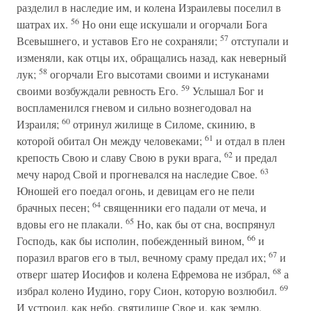
разделил в наследие им, и колена Израилевы поселил в
56
шатрах их.
Но они еще искушали и огорчали Бога
57
Всевышнего, и уставов Его не сохраняли;
отступали и
изменяли, как отцы их, обращались назад, как неверный
58
лук;
огорчали Его высотами своими и истуканами
59
своими возбуждали ревность Его.
Услышал Бог и
воспламенился гневом и сильно вознегодовал на
60
Израиля;
отринул жилище в Силоме, скинию, в
61
которой обитал Он между человеками;
и отдал в плен
62
крепость Свою и славу Свою в руки врага,
и предал
63
мечу народ Свой и прогневался на наследие Свое.
Юношей его поедал огонь, и девицам его не пели
64
брачных песен;
священники его падали от меча, и
65
вдовы его не плакали.
Но, как бы от сна, воспрянул
66
Господь, как бы исполин, побежденный вином,
и
67
поразил врагов его в тыл, вечному сраму предал их;
и
68
отверг шатер Иосифов и колена Ефремова не избрал,
а
69
избрал колено Иудино, гору Сион, которую возлюбил.
И устроил, как небо, святилище Свое и, как землю,