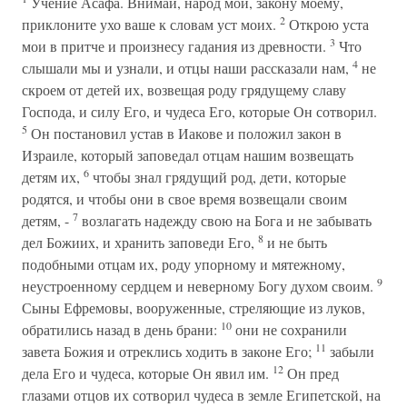
Учение Асафа. Внимай, народ мой, закону моему,
2
приклоните ухо ваше к словам уст моих.
Открою уста
3
мои в притче и произнесу гадания из древности.
Что
4
слышали мы и узнали, и отцы наши рассказали нам,
не
скроем от детей их, возвещая роду грядущему славу
Господа, и силу Его, и чудеса Его, которые Он сотворил.
5
Он постановил устав в Иакове и положил закон в
Израиле, который заповедал отцам нашим возвещать
6
детям их,
чтобы знал грядущий род, дети, которые
родятся, и чтобы они в свое время возвещали своим
7
детям, -
возлагать надежду свою на Бога и не забывать
8
дел Божиих, и хранить заповеди Его,
и не быть
подобными отцам их, роду упорному и мятежному,
9
неустроенному сердцем и неверному Богу духом своим.
Сыны Ефремовы, вооруженные, стреляющие из луков,
10
обратились назад в день брани:
они не сохранили
11
завета Божия и отреклись ходить в законе Его;
забыли
12
дела Его и чудеса, которые Он явил им.
Он пред
глазами отцов их сотворил чудеса в земле Египетской, на