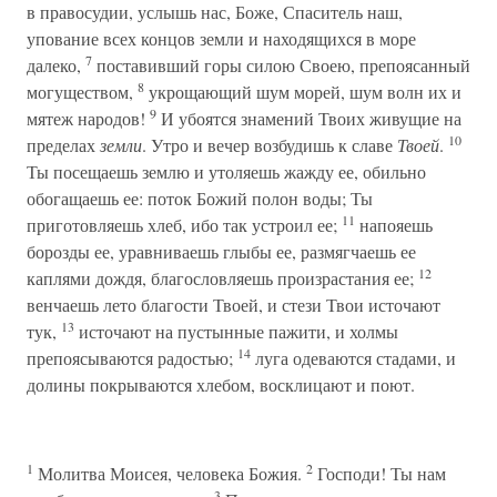
в правосудии, услышь нас, Боже, Спаситель наш,
упование всех концов земли и находящихся в море
7
далеко,
поставивший горы силою Своею, препоясанный
8
могуществом,
укрощающий шум морей, шум волн их и
9
мятеж народов!
И убоятся знамений Твоих живущие на
10
пределах
земли
. Утро и вечер возбудишь к славе
Твоей
.
Ты посещаешь землю и утоляешь жажду ее, обильно
обогащаешь ее: поток Божий полон воды; Ты
11
приготовляешь хлеб, ибо так устроил ее;
напояешь
борозды ее, уравниваешь глыбы ее, размягчаешь ее
12
каплями дождя, благословляешь произрастания ее;
венчаешь лето благости Твоей, и стези Твои источают
13
тук,
источают на пустынные пажити, и холмы
14
препоясываются радостью;
луга одеваются стадами, и
долины покрываются хлебом, восклицают и поют.
1
2
Молитва Моисея, человека Божия.
Господи! Ты нам
3