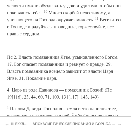
челюсти нужно обуздывать уздою и удилами, чтобы они
10
покорялись тебе".
Много скорбей нечестивому, а
11
уповающего на Господа окружает милость.
Веселитесь
о Господе и радуйтесь, праведные; торжествуйте, все
правые сердцем.
Пс 2. Власть помазанника Ягве, усыновленного Богом.
17. Бог спасает помазанника и ревнует о правде. 29.
Власть помазанника всецело зависит от власти Царя —
Ягве. 31. Покаяние царя.
4. Царь из рода Давидова — помазанник Божий (Пс
19[116], 23, 44, 60, 71, 109, 131[117], 143, 149)
1
Псалом Давида. Господня - земля и что наполняет ее,
2
вселенная и все живущее в ней,
ибо Он основал ее на
3
морях и на реках утвердил ее.
Кто взойдет на гору
←
→
III. ЕККЛЕСИАСТ
АПОКАЛИПТИЧЕСКИЕ ПИСАНИЯ И БОРЬБА ЗА ВЕРУ (V—II вв. до Р. X.)
4
Господню, или кто станет на святом месте Его?
Тот, у