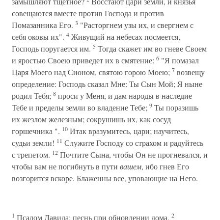
замышляют тщетное?
Восстают цари земли, и князья
совещаются вместе против Господа и против
3
Помазанника Его.
"Расторгнем узы их, и свергнем с
4
себя оковы их".
Живущий на небесах посмеется,
5
Господь поругается им.
Тогда скажет им во гневе Своем
6
и яростью Своею приведет их в смятение:
"Я помазал
7
Царя Моего над Сионом, святою горою Моею;
возвещу
определение: Господь сказал Мне: Ты Сын Мой; Я ныне
8
родил Тебя;
проси у Меня, и дам народы в наследие
9
Тебе и пределы земли во владение Тебе;
Ты поразишь
их жезлом железным; сокрушишь их, как сосуд
10
горшечника ".
Итак вразумитесь, цари; научитесь,
11
судьи земли!
Служите Господу со страхом и радуйтесь
12
с трепетом.
Почтите Сына, чтобы Он не прогневался, и
чтобы вам не погибнуть в пути
вашем
, ибо гнев Его
возгорится вскоре. Блаженны все, уповающие на Него.
1
2
Псалом Давида; песнь при обновлении дома.