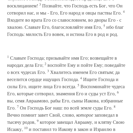
3
восклицанием!
Познайте, что Господь есть Бог, что Он
4
сотворил нас, и мы - Его, Его народ и овцы паствы Его.
Входите во врата Его со славословием, во дворы Его - с
5
хвалою. Славьте Его, благословляйте имя Его,
ибо благ
Господь: милость Его вовек, и истина Его в род и род.
1
Славьте Господа; призывайте имя Его; возвещайте в
2
народах дела Его;
воспойте Ему и пойте Ему; поведайте
3
о всех чудесах Его.
Хвалитесь именем Его святым; да
4
веселится сердце ищущих Господа.
Ищите Господа и
5
силы Его, ищите лица Его всегда.
Воспоминайте чудеса
6
Его, которые сотворил, знамения Его и суды уст Его,
вы, семя Авраамово, рабы Его, сыны Иакова, избранные
7
8
Его.
Он Господь Бог наш: по всей земле суды Его.
Вечно помнит завет Свой, слово,
которое
заповедал в
9
тысячу родов,
которое завещал Аврааму, и клятву Свою
10
Исааку,
и поставил то Иакову в закон и Израилю в