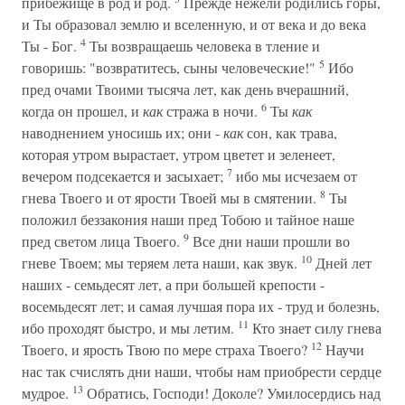
прибежище в род и род.
Прежде нежели родились горы,
и Ты образовал землю и вселенную, и от века и до века
4
Ты - Бог.
Ты возвращаешь человека в тление и
5
говоришь: "возвратитесь, сыны человеческие!"
Ибо
пред очами Твоими тысяча лет, как день вчерашний,
6
когда он прошел, и
как
стража в ночи.
Ты
как
наводнением уносишь их; они -
как
сон, как трава,
которая утром вырастает, утром цветет и зеленеет,
7
вечером подсекается и засыхает;
ибо мы исчезаем от
8
гнева Твоего и от ярости Твоей мы в смятении.
Ты
положил беззакония наши пред Тобою и тайное наше
9
пред светом лица Твоего.
Все дни наши прошли во
10
гневе Твоем; мы теряем лета наши, как звук.
Дней лет
наших - семьдесят лет, а при большей крепости -
восемьдесят лет; и самая лучшая пора их - труд и болезнь,
11
ибо проходят быстро, и мы летим.
Кто знает силу гнева
12
Твоего, и ярость Твою по мере страха Твоего?
Научи
нас так счислять дни наши, чтобы нам приобрести сердце
13
мудрое.
Обратись, Господи! Доколе? Умилосердись над