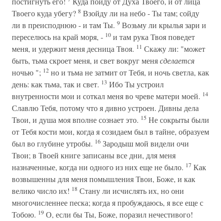
постигнуть его!
Куда пойду от Духа Твоего, и от лица
8
Твоего куда убегу?
Взойду ли на небо - Ты там; сойду
9
ли в преисподнюю - и там Ты.
Возьму ли крылья зари и
10
переселюсь на край моря, -
и там рука Твоя поведет
11
меня, и удержит меня десница Твоя.
Скажу ли: "может
быть, тьма скроет меня, и свет вокруг меня
сделается
12
ночью ";
но и тьма не затмит от Тебя, и ночь светла, как
13
день: как тьма, так и свет.
Ибо Ты устроил
14
внутренности мои и соткал меня во чреве матери моей.
Славлю Тебя, потому что я дивно устроен. Дивны дела
15
Твои, и душа моя вполне сознает это.
Не сокрыты были
от Тебя кости мои, когда я созидаем был в тайне, образуем
16
был во глубине утробы.
Зародыш мой видели очи
Твои; в Твоей книге записаны все дни, для меня
17
назначенные, когда ни одного из них еще не было.
Как
возвышенны для меня помышления Твои, Боже, и как
18
велико число их!
Стану ли исчислять их, но они
многочисленнее песка; когда я пробуждаюсь, я все еще с
19
Тобою.
О, если бы Ты, Боже, поразил нечестивого!