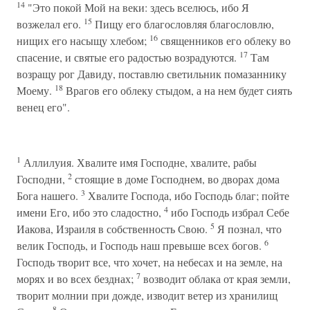
14
"Это покой Мой на веки: здесь вселюсь, ибо Я
15
возжелал его.
Пищу его благословляя благословлю,
16
нищих его насыщу хлебом;
священников его облеку во
17
спасение, и святые его радостью возрадуются.
Там
возращу рог Давиду, поставлю светильник помазаннику
18
Моему.
Врагов его облеку стыдом, а на нем будет сиять
венец его".
1
Аллилуия. Хвалите имя Господне, хвалите, рабы
2
Господни,
стоящие в доме Господнем, во дворах дома
3
Бога нашего.
Хвалите Господа, ибо Господь благ; пойте
4
имени Его, ибо это сладостно,
ибо Господь избрал Себе
5
Иакова, Израиля в собственность Свою.
Я познал, что
6
велик Господь, и Господь наш превыше всех богов.
Господь творит все, что хочет, на небесах и на земле, на
7
морях и во всех безднах;
возводит облака от края земли,
творит молнии при дожде, изводит ветер из хранилищ
8