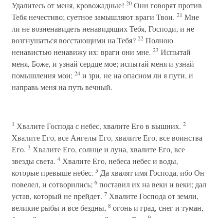
20
Удалитесь от меня, кровожадные!
Они говорят против
21
Тебя нечестиво; суетное замышляют враги Твои.
Мне
ли не возненавидеть ненавидящих Тебя, Господи, и не
22
возгнушаться восстающими на Тебя?
Полною
23
ненавистью ненавижу их: враги они мне.
Испытай
меня, Боже, и узнай сердце мое; испытай меня и узнай
24
помышления мои;
и зри, не на опасном ли я пути, и
направь меня на путь вечный.
1
2
Хвалите Господа с небес, хвалите Его в вышних.
Хвалите Его, все Ангелы Его, хвалите Его, все воинства
3
Его.
Хвалите Его, солнце и луна, хвалите Его, все
4
звезды света.
Хвалите Его, небеса небес и воды,
5
которые превыше небес.
Да хвалят имя Господа, ибо Он
6
повелел, и сотворились;
поставил их на веки и веки; дал
7
устав, который не прейдет.
Хвалите Господа от земли,
8
великие рыбы и все бездны,
огонь и град, снег и туман,
9