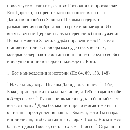
повествует о великих деяниях Господних и прославляет
Его Царство, на престол которого поставлен сын
Давидов (прообраз Христа). Псалмы содержат
размышления о добре и зле, о грехе и возмездии. Из
ветхозаветной Церкви псалмы перешли в богослужение
Церкви Нового Завета. Судьбы праведников Израиля
становятся теперь прообразом судеб всех верных,
которые совершают свой жизненный путь среди скорбей
и искушений, но в твердой надежде на Бога.
1. Бог в мироздании и истории (Пс 64, 89, 138, 148)
1
2
Начальнику хора. Псалом Давида для пения.
Тебе,
Боже, принадлежит хвала на Сионе, и Тебе воздастся обет
3
в Иерусалиме
.
Ты слышишь молитву; к Тебе прибегает
4
всякая плоть.
Дела беззаконий превозмогают меня; Ты
5
очистишь преступления наши.
Блажен, кого Ты избрал
и приблизил, чтобы он жил во дворах Твоих. Насытимся
6
благами дома Твоего, святаго храма Твоего.
Страшный