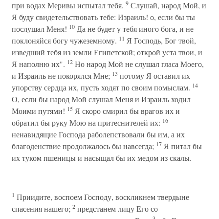
9
при водах Меривы испытал тебя.
Слушай, народ Мой, и
Я буду свидетельствовать тебе: Израиль! о, если бы ты
10
послушал Меня!
Да не будет у тебя иного бога, и не
11
поклоняйся богу чужеземному.
Я Господь, Бог твой,
изведший тебя из земли Египетской; открой уста твои, и
12
Я наполню их".
Но народ Мой не слушал гласа Моего,
13
и Израиль не покорялся Мне;
потому Я оставил их
14
упорству сердца их, пусть ходят по своим помыслам.
О, если бы народ Мой слушал Меня и Израиль ходил
15
Моими путями!
Я скоро смирил бы врагов их и
16
обратил бы руку Мою на притеснителей их:
ненавидящие Господа раболепствовали бы им, а их
17
благоденствие продолжалось бы навсегда;
Я питал бы
их туком пшеницы и насыщал бы их медом из скалы.
1
Приидите, воспоем Господу, воскликнем твердыне
2
спасения нашего;
предстанем лицу Его со
3