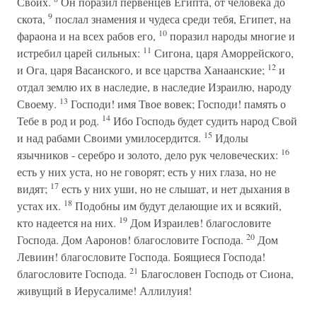
Своих.
Он поразил первенцев Египта, от человека до
9
скота,
послал знамения и чудеса среди тебя, Египет, на
10
фараона и на всех рабов его,
поразил народы многие и
11
истребил царей сильных:
Сигона, царя Аморрейского,
12
и Ога, царя Васанского, и все царства Ханаанские;
и
отдал землю их в наследие, в наследие Израилю, народу
13
Своему.
Господи! имя Твое вовек; Господи! память о
14
Тебе в род и род.
Ибо Господь будет судить народ Свой
15
и над рабами Своими умилосердится.
Идолы
16
язычников - серебро и золото, дело рук человеческих:
есть у них уста, но не говорят; есть у них глаза, но не
17
видят;
есть у них уши, но не слышат, и нет дыхания в
18
устах их.
Подобны им будут делающие их и всякий,
19
кто надеется на них.
Дом Израилев! благословите
20
Господа. Дом Ааронов! благословите Господа.
Дом
Левиин! благословите Господа. Боящиеся Господа!
21
благословите Господа.
Благословен Господь от Сиона,
живущий в Иерусалиме! Аллилуия!