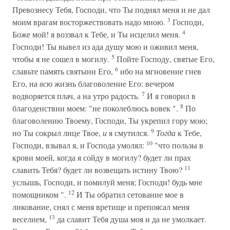
Превознесу Тебя, Господи, что Ты поднял меня и не дал
3
моим врагам восторжествовать надо мною.
Господи,
4
Боже мой! я воззвал к Тебе, и Ты исцелил меня.
Господи! Ты вывел из ада душу мою и оживил меня,
5
чтобы я не сошел в могилу.
Пойте Господу, святые Его,
6
славьте память святыни Его,
ибо на мгновение гнев
Его, на
всю
жизнь благоволение Его: вечером
7
водворяется плач, а на утро радость.
И я говорил в
8
благоденствии моем: "не поколеблюсь вовек ".
По
благоволению Твоему, Господи, Ты укрепил гору мою;
9
но Ты сокрыл лице Твое,
и
я смутился.
Тогда
к Тебе,
10
Господи, взывал я, и Господа умолял:
"что пользы в
крови моей, когда я сойду в могилу? будет ли прах
11
славить Тебя? будет ли возвещать истину Твою?
услышь, Господи, и помилуй меня; Господи! будь мне
12
помощником ".
И Ты обратил сетование мое в
ликование, снял с меня вретище и препоясал меня
13
веселием,
да славит Тебя душа моя и да не умолкает.