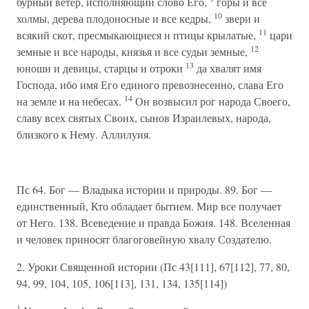
бурный ветер, исполняющий слово Его,
горы и все
10
холмы, дерева плодоносные и все кедры,
звери и
11
всякий скот, пресмыкающиеся и птицы крылатые,
цари
12
земные и все народы, князья и все судьи земные,
13
юноши и девицы, старцы и отроки
да хвалят имя
Господа, ибо имя Его единого превознесенно, слава Его
14
на земле и на небесах.
Он возвысил рог народа Своего,
славу всех святых Своих, сынов Израилевых, народа,
близкого к Нему. Аллилуия.
Пс 64. Бог — Владыка истории и природы. 89. Бог —
единственный, Кто обладает бытием. Мир все получает
от Него. 138. Всеведение и правда Божия. 148. Вселенная
и человек приносят благоговейную хвалу Создателю.
2. Уроки Священной истории (Пс 43[111], 67[112], 77, 80,
94, 99, 104, 105, 106[113], 131, 134, 135[114])
1