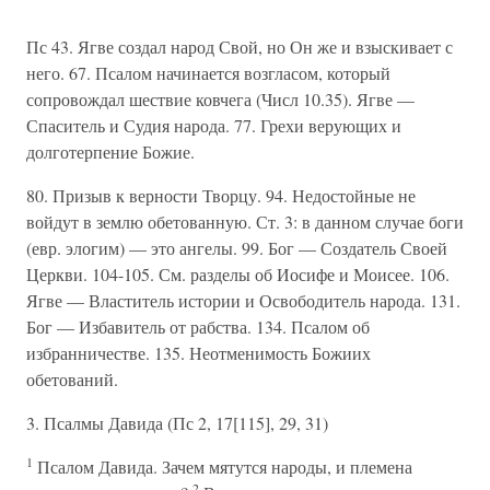
Пс 43. Ягве создал народ Свой, но Он же и взыскивает с
него. 67. Псалом начинается возгласом, который
сопровождал шествие ковчега (Числ 10.35). Ягве —
Спаситель и Судия народа. 77. Грехи верующих и
долготерпение Божие.
80. Призыв к верности Творцу. 94. Недостойные не
войдут в землю обетованную. Ст. 3: в данном случае боги
(евр. элогим) — это ангелы. 99. Бог — Создатель Своей
Церкви. 104-105. См. разделы об Иосифе и Моисее. 106.
Ягве — Властитель истории и Освободитель народа. 131.
Бог — Избавитель от рабства. 134. Псалом об
избранничестве. 135. Неотменимость Божиих
обетований.
3. Псалмы Давида (Пс 2, 17[115], 29, 31)
1
Псалом Давида. Зачем мятутся народы, и племена
2