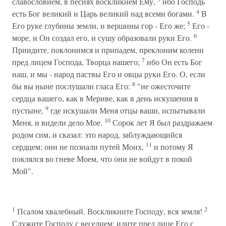
славословием, в песнях воскликнем Ему,
ибо Господь
4
есть Бог великий и Царь великий над всеми богами.
В
5
Его руке глубины земли, и вершины гор - Его же;
Его -
6
море, и Он создал его, и сушу образовали руки Его.
Приидите, поклонимся и припадем, преклоним колени
7
пред лицем Господа, Творца нашего;
ибо Он есть Бог
наш, и мы - народ паствы Его и овцы руки Его. О, если
8
бы вы ныне послушали гласа Его:
"не ожесточите
сердца вашего, как в Мериве, как в день искушения в
9
пустыне,
где искушали Меня отцы ваши, испытывали
10
Меня, и видели дело Мое.
Сорок лет Я был раздражаем
родом сим, и сказал: это народ, заблуждающийся
11
сердцем; они не познали путей Моих,
и потому Я
поклялся во гневе Моем, что они не войдут в покой
Мой".
1
2
Псалом хвалебный. Воскликните Господу, вся земля!
Служите Господу с веселием; идите пред лице Его с