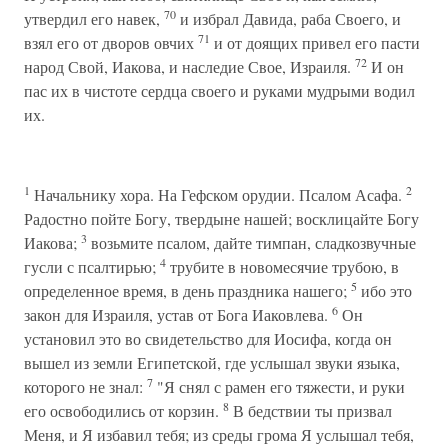
70
утвердил его навек,
и избрал Давида, раба Своего, и
71
взял его от дворов овчих
и от доящих привел его пасти
72
народ Свой, Иакова, и наследие Свое, Израиля.
И он
пас их в чистоте сердца своего и руками мудрыми водил
их.
1
2
Начальнику хора. На Гефском орудии. Псалом Асафа.
Радостно пойте Богу, твердыне нашей; восклицайте Богу
3
Иакова;
возьмите псалом, дайте тимпан, сладкозвучные
4
гусли с псалтирью;
трубите в новомесячие трубою, в
5
определенное время, в день праздника нашего;
ибо это
6
закон для Израиля, устав от Бога Иаковлева.
Он
установил это во свидетельство для Иосифа, когда он
вышел из земли Египетской, где услышал звуки языка,
7
которого не знал:
"Я снял с рамен его тяжести, и руки
8
его освободились от корзин.
В бедствии ты призвал
Меня, и Я избавил тебя; из среды грома Я услышал тебя,