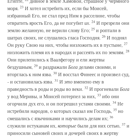
Египте,
дивное в земле Хамовой, страшное у Чермного
23
моря.
И хотел истребить их, если бы Моисей,
избранный Его, не стал пред Ним в расселине, чтобы
24
отвратить ярость Его, да не погубит
их
.
И презрели они
25
землю желанную, не верили слову Его;
и роптали в
26
шатрах своих, не слушались гласа Господня.
И поднял
27
Он руку Свою на них, чтобы низложить их в пустыне,
28
низложить племя их в народах и рассеять их по землям.
Они прилепились к Ваалфегору и ели жертвы
29
бездушным,
и раздражали
Бога
делами своими, и
30
вторглась к ним язва.
И восстал Финеес и произвел суд,
31
- и остановилась язва.
И
это
вменено ему в
32
праведность в роды и роды во веки.
И прогневали
Бога
33
у вод Меривы, и Моисей потерпел за них,
ибо они
34
огорчили дух его, и он погрешил устами своими.
Не
35
истребили народов, о которых сказал им Господь,
но
36
смешались с язычниками и научились делам их;
37
служили истуканам их,
которые
были для них сетью,
и
приносили сыновей своих и дочерей своих в жертву