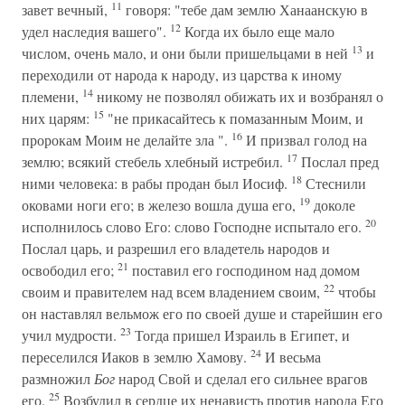
11
завет вечный,
говоря: "тебе дам землю Ханаанскую в
12
удел наследия вашего".
Когда их было еще мало
13
числом, очень мало, и они были пришельцами в ней
и
переходили от народа к народу, из царства к иному
14
племени,
никому не позволял обижать их и возбранял о
15
них царям:
"не прикасайтесь к помазанным Моим, и
16
пророкам Моим не делайте зла ".
И призвал голод на
17
землю; всякий стебель хлебный истребил.
Послал пред
18
ними человека: в рабы продан был Иосиф.
Стеснили
19
оковами ноги его; в железо вошла душа его,
доколе
20
исполнилось слово Его: слово Господне испытало его.
Послал царь, и разрешил его владетель народов и
21
освободил его;
поставил его господином над домом
22
своим и правителем над всем владением своим,
чтобы
он наставлял вельмож его по своей душе и старейшин его
23
учил мудрости.
Тогда пришел Израиль в Египет, и
24
переселился Иаков в землю Хамову.
И весьма
размножил
Бог
народ Свой и сделал его сильнее врагов
25
его.
Возбудил в сердце их ненависть против народа Его