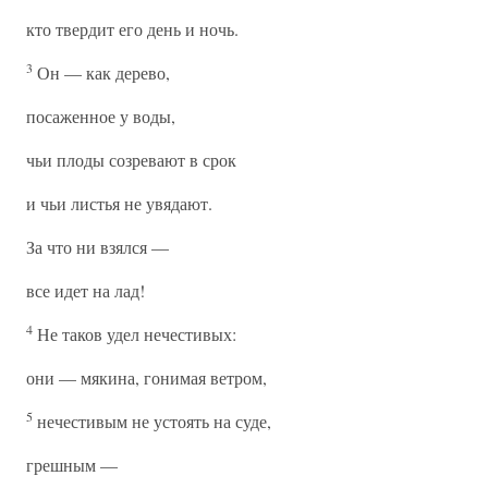
кто твердит его день и ночь.
3
Он — как дерево,
посаженное у воды,
чьи плоды созревают в срок
и чьи листья не увядают.
За что ни взялся —
все идет на лад!
4
Не таков удел нечестивых:
они — мякина, гонимая ветром,
5
нечестивым не устоять на суде,
грешным —