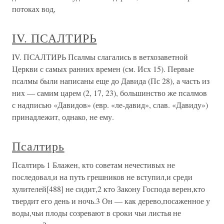
потоках вод,
IV. ПСАЛТИРЬ
IV. ПСАЛТИРЬ Псалмы слагались в ветхозаветной
Церкви с самых ранних времен (см. Исх 15). Первые
псалмы были написаны еще до Давида (Пс 28), а часть из
них — самим царем (2, 17, 23), большинство же псалмов
с надписью «Давидов» (евр. «ле-давид», слав. «Давиду»)
принадлежит, однако, не ему.
Псалтирь
Псалтирь 1 Блажен, кто советам нечестивых не
последовал,и на путь грешников не вступил,и среди
хулителей[488] не сидит,2 кто Закону Господа верен,кто
твердит его день и ночь.3 Он — как дерево,посаженное у
воды,чьи плоды созревают в сроки чьи листья не