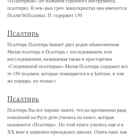
«Псалтерион» (от названия струнного инструмента,
псалтири). В нек–рых греч. манускриптах она именуется
Псалм?й(Псалмы). П. содержит 150
Псалтирь
Псалтирь Псалтирь бывает двух родов обыкновенная
Малая псалтирь и Псалтирь с последованием, или
восследованием, называемая также в просторечии
«Следованной псалтирью».Малая Псалтирь содержит все
те 150 псалмов, которые помещаются и в Библии, в том
же порядке, но только с
Псалтирь
Псалтирь Вы все хорошо знаете, что на протяжении ряда
поколений на Руси дети учились по книге, которая
называется «Псалтирь». По этой книге учились еще и в
XX веке в церковно-приходских школах. Опять-таки, как