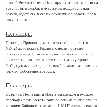
книгой Ветхого Завета. Псалтирь – это книга молитв на
все случаи: в скорби, в чувстве безысходности или
боязни, бедствиях, в слезах покаяния и в радости после
полученного
Псалтирь.
Псалтирь. Пришло время почитать сборник хитов
библейского рокера.Тексты его песен поражают
разнообразием. Главная тема — всех плохих ребят бог
обязательно накажет. А всем хорошим он устроит
безбедную жизнь.Хороших людей намного меньше, чем
плохих. Собственно говоря, к
Псалтирь.
Псалтирь. После книги Иова в славянском и русском
переводах помещается Псалтирь, занимающая в разных
изданиях Библии разные места [183].Псалтирь у евреев