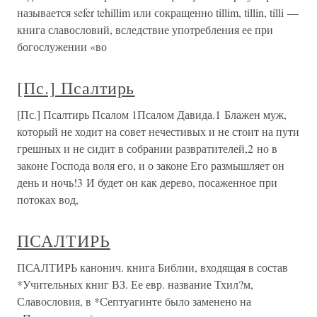
называется sefer tehillim или сокращенно tillim, tillin, tilli —
книга славословий, вследствие употребления ее при
богослужении «во
[Пс.] Псалтирь
[Пс.] Псалтирь Псалом 1Псалом Давида.1 Блажен муж,
который не ходит на совет нечестивых и не стоит на пути
грешных и не сидит в собрании развратителей,2 но в
законе Господа воля его, и о законе Его размышляет он
день и ночь!3 И будет он как дерево, посаженное при
потоках вод,
ПСАЛТИРЬ
ПСАЛТИРЬ канонич. книга Библии, входящая в состав
*Учительных книг ВЗ. Ее евр. название Тхил?м,
Славословия, в *Септуагинте было заменено на