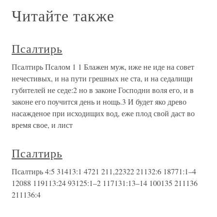
Читайте также
Псалтирь
Псалтирь Псалом 1 1 Блажен муж, иже не иде на совет
нечестивых, и на пути грешных не ста, и на седалищи
губителей не седе:2 но в законе Господни воля его, и в
законе его поучится день и нощь.3 И будет яко древо
насажденое при исходищих вод, еже плод свой даст во
время свое, и лист
Псалтирь
Псалтирь 4:5 31413:1 4721 211,22322 21132:6 18771:1–4
12088 119113:24 93125:1–2 117131:13–14 100135 211136
211136:4