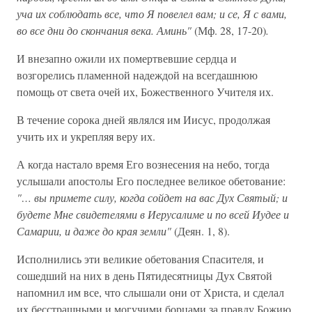
уча их соблюдать все, что Я повелел вам; и се, Я с вами,
во все дни до скончания века. Аминь"
(Мф. 28, 17-20)
.
И внезапно ожили их помертвевшие сердца и
возгорелись пламенной надеждой на всегдашнюю
помощь от света очей их, Божественного Учителя их.
В течение сорока дней являлся им Иисус, продолжая
учить их и укрепляя веру их.
А когда настало время Его вознесения на небо, тогда
услышали апостолы Его последнее великое обетование:
"… вы примете силу, когда сойдет на вас Дух Святый; и
будете Мне свидетелями в Иерусалиме и по всей Иудее и
Самарии, и даже до края земли"
(Деян. 1, 8).
Исполнились эти великие обетования Спасителя, и
сошедший на них в день Пятидесятницы Дух Святой
напомнил им все, что слышали они от Христа, и сделал
их бесстрашными и могучими борцами за правду Божию.