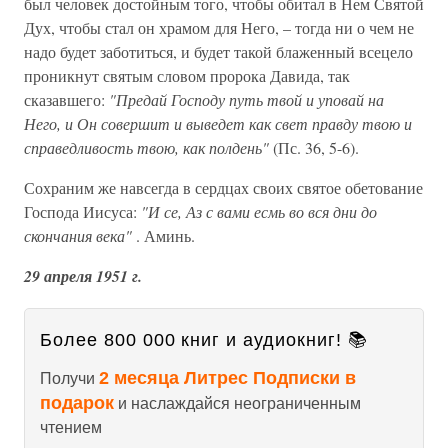
был человек достойным того, чтобы обитал в Нем Святой
Дух, чтобы стал он храмом для Него, – тогда ни о чем не
надо будет заботиться, и будет такой блаженный всецело
проникнут святым словом пророка Давида, так
сказавшего:
"Предай Господу путь твой и уповай на
Него, и Он совершит и выведет как свет правду твою и
справедливость твою, как полдень"
(Пс. 36, 5-6).
Сохраним же навсегда в сердцах своих святое обетование
Господа Иисуса:
"И се, Аз с вами есмь во вся дни до
скончания века"
. Аминь.
29 апреля 1951 г.
Более 800 000 книг и аудиокниг! 📚
2 месяца Литрес Подписки в
Получи
подарок
и наслаждайся неограниченным
чтением