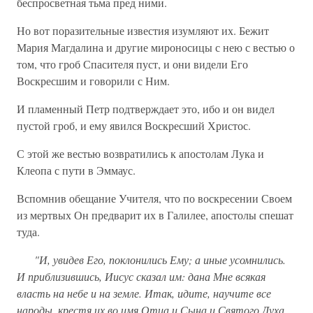
беспросветная тьма пред ними.
Но вот поразительные известия изумляют их. Бежит
Мария Магдалина и другие мироносицы с нею с вестью о
том, что гроб Спасителя пуст, и они видели Его
Воскресшим и говорили с Ним.
И пламенный Петр подтверждает это, ибо и он видел
пустой гроб, и ему явился Воскресший Христос.
С этой же вестью возвратились к апостолам Лука и
Клеопа с пути в Эммаус.
Вспомнив обещание Учителя, что по воскресении Своем
из мертвых Он предварит их в Галилее, апостолы спешат
туда.
"И, увидев Его, поклонились Ему; а иные усомнились.
И приблизившись, Иисус сказал им: дана Мне всякая
власть на небе и на земле. Итак, идите, научите все
народы, крестя их во имя Отца и Сына и Святого Духа,