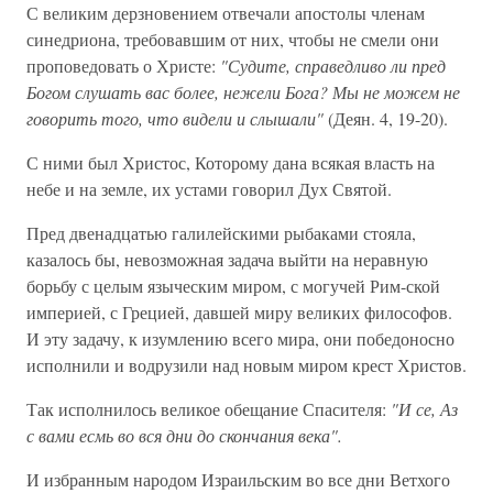
С великим дерзновением отвечали апостолы членам
синедриона, требовавшим от них, чтобы не смели они
проповедовать о Христе:
"Судите, справедливо ли пред
Богом слушать вас более, нежели Бога? Мы не можем не
говорить того, что видели и слышали"
(Деян. 4, 19-20).
С ними был Христос, Которому дана всякая власть на
небе и на земле, их устами говорил Дух Святой.
Пред двенадцатью галилейскими рыбаками стояла,
казалось бы, невозможная задача выйти на неравную
борьбу с целым языческим миром, с могучей Рим-ской
империей, с Грецией, давшей миру великих философов.
И эту задачу, к изумлению всего мира, они победоносно
исполнили и водрузили над новым миром крест Христов.
Так исполнилось великое обещание Спасителя:
"И се, Аз
с вами есмь во вся дни до скончания века".
И избранным народом Израильским во все дни Ветхого