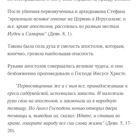
После убиения первомученика и архидиакона Стефана
"произошло великое гонение на Церковь в Иерусалиме, и
все, кроме апостолов, рассеялись по разным местам
Иудеи и Самарии"
(Деян. 8, 1).
Такова была сила духа и смелость апостолов, которым,
конечно, грозила наибольшая опасность.
Руками апостолов совершались великие чудеса, и они
безбоязненно проповедовали о Господе Иисусе Христе.
"Первосвященник же и с ним все, принадлежавшие к
ереси саддукейской, исполнились зависти. И наложили
руки свои на апостолов, и заключили их в народную
темницу. Но Ангел Господень ночью отворил двери
темницы и, выведши их, сказал: Идите, и ставши во
храме, говорите народу все сии слова жизни"
(Деян. 5, 17-
20).