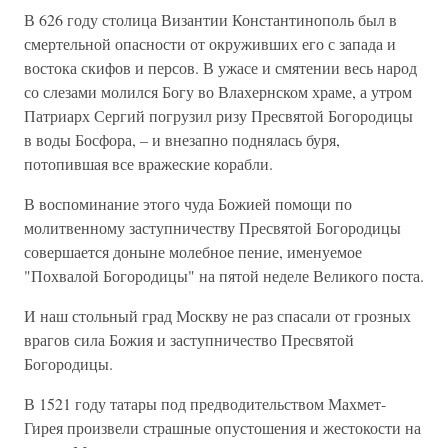
В 626 году столица Византии Константинополь был в
смертельной опасности от окруживших его с запада и
востока скифов и персов. В ужасе и смятении весь народ
со слезами молился Богу во Влахернском храме, а утром
Патриарх Сергий погрузил ризу Пресвятой Богородицы
в воды Босфора, – и внезапно поднялась буря,
потопившая все вражеские корабли.
В воспоминание этого чуда Божией помощи по
молитвенному заступничеству Пресвятой Богородицы
совершается доныне молебное пение, именуемое
"Похвалой Богородицы" на пятой неделе Великого поста.
И наш стольный град Москву не раз спасали от грозных
врагов сила Божия и заступничество Пресвятой
Богородицы.
В 1521 году татары под предводительством Махмет-
Гирея произвели страшные опустошения и жестокости на