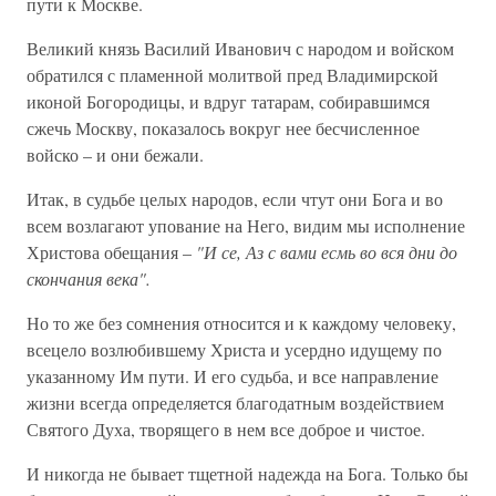
пути к Москве.
Великий князь Василий Иванович с народом и войском
обратился с пламенной молитвой пред Владимирской
иконой Богородицы, и вдруг татарам, собиравшимся
сжечь Москву, показалось вокруг нее бесчисленное
войско – и они бежали.
Итак, в судьбе целых народов, если чтут они Бога и во
всем возлагают упование на Него, видим мы исполнение
Христова обещания –
"И се, Аз с вами есмь во вся дни до
скончания века".
Но то же без сомнения относится и к каждому человеку,
всецело возлюбившему Христа и усердно идущему по
указанному Им пути. И его судьба, и все направление
жизни всегда определяется благодатным воздействием
Святого Духа, творящего в нем все доброе и чистое.
И никогда не бывает тщетной надежда на Бога. Только бы