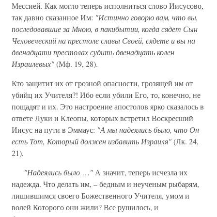
Мессией. Как могло теперь исполниться слово Иисусово,
так давно сказанное Им:
"Истинно говорю вам, что вы,
последовавшие за Мною, в пакибытии, когда сядет Сын
Человеческий на престоле славы Своей, сядете и вы на
двенадцати престолах судить двенадцать колен
Израилевых"
(Мф. 19, 28).
Кто защитит их от грозной опасности, грозящей им от
убийц их Учителя?! Ибо если убили Его, то, конечно, не
пощадят и их. Это настроение апостолов ярко сказалось в
ответе Луки и Клеопы, которых встретил Воскресший
Иисус на пути в Эммаус:
"А мы надеялись было, что Он
есть Тот, Который должен избавить Израиля"
(Лк. 24,
21)
.
"Надеялись было
…
"
А значит, теперь исчезла их
надежда. Что делать им, – бедным и неученым рыбарям,
лишившимся своего Божественного Учителя, умом и
волей Которого они жили? Все рушилось, и