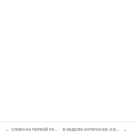
←
→
СЛОВО НА ПЕРВОЙ ПАСХАЛЬНОЙ ВЕЧЕРНЕ
В НЕДЕЛЮ АНТИПАСХИ. О ВОСКРЕСЕНИИ МЕРТВЫХ.