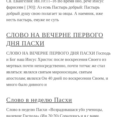
Св. Евангелия: Ин.10:11–16 Во время оно, рече Иисус
фарисеям [ [30]]: Аз есмь Пастырь добрый: Пастырь
добрый душу свою полагает за овцы. А наемник, иже
несть пастырь, емуже не суть
СЛОВО НА ВЕЧЕРНЕ ПЕРВОГО
ДНЯ ПАСХИ
СЛОВО НА ВЕЧЕРНЕ ПЕРВОГО ДНЯ ПАСХИ Господь
и Бог наш Иисус Христос после воскресения Своего из
мертвых почти непосредственно, почти тотчас же стал
являться: являлся святым мироносицам, святым
апостолам; являлся Он 40 дней по воскресении Своем, и
много было дивного и
Слово в неделю Пасхи
Слово в неделю Пасхи «Возрадовашася убо ученицы,
видевше Господа» (Ин.20:20) Сорадуюсь и я с вами,