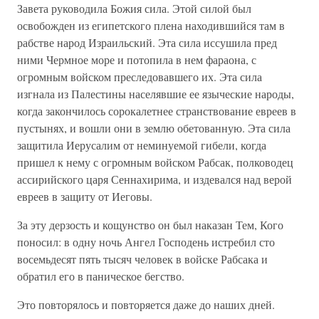
Завета руководила Божия сила. Этой силой был
освобожден из египетского плена находившийся там в
рабстве народ Израильский. Эта сила иссушила пред
ними Чермное море и потопила в нем фараона, с
огромным войском преследовавшего их. Эта сила
изгнала из Палестины населявшие ее языческие народы,
когда закончилось сорокалетнее странствование евреев в
пустынях, и вошли они в землю обетованную. Эта сила
защитила Иерусалим от неминуемой гибели, когда
пришел к нему с огромным войском Рабсак, полководец
ассирийского царя Сеннахирима, и издевался над верой
евреев в защиту от Иеговы.
За эту дерзость и кощунство он был наказан Тем, Кого
поносил: в одну ночь Ангел Господень истребил сто
восемьдесят пять тысяч человек в войске Рабсака и
обратил его в паническое бегство.
Это повторялось и повторяется даже до наших дней.