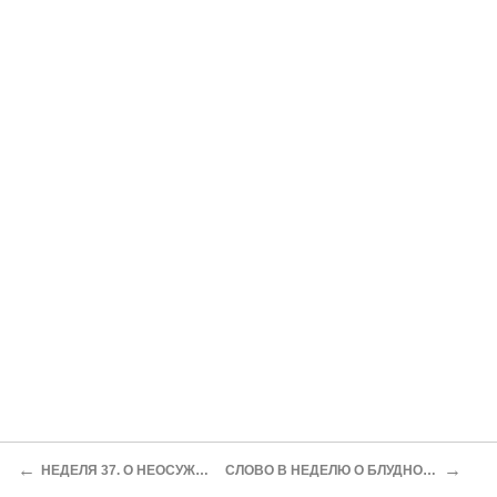
←
→
НЕДЕЛЯ 37. О НЕОСУЖДЕНИИ ПАСТЫРЕЙ.
СЛОВО В НЕДЕЛЮ О БЛУДНОМ СЫНЕ. ПЛОТЬ И ДУХ.