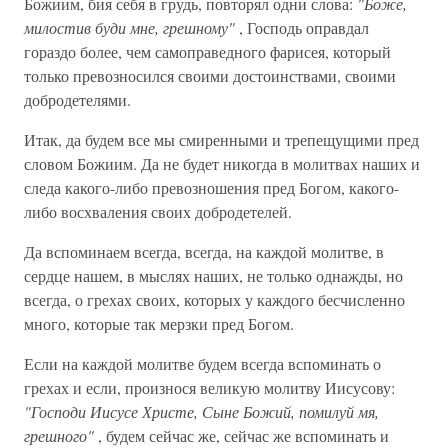
Божиим, бия себя в грудь, повторял одни слова:
"Боже,
милостив буди мне, грешному"
, Господь оправдал
гораздо более, чем самоправедного фарисея, который
только превозносился своими достоинствами, своими
добродетелями.
Итак, да будем все мы смиренными и трепещущими пред
словом Божиим. Да не будет никогда в молитвах наших и
следа какого-либо превозношения пред Богом, какого-
либо восхваления своих добродетелей.
Да вспоминаем всегда, всегда, на каждой молитве, в
сердце нашем, в мыслях наших, не только однажды, но
всегда, о грехах своих, которых у каждого бесчисленно
много, которые так мерзки пред Богом.
Если на каждой молитве будем всегда вспоминать о
грехах и если, произнося великую молитву Иисусову:
"Господи Иисусе Христе, Сыне Божий, помилуй мя,
грешного"
, будем сейчас же, сейчас же вспоминать и