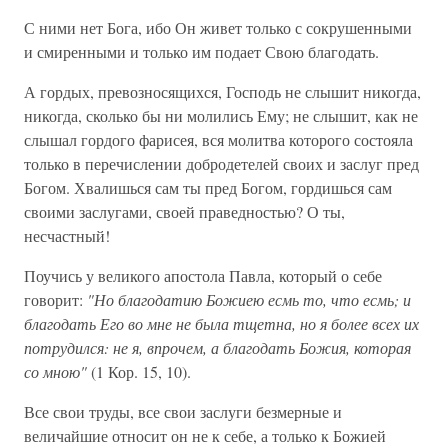
С ними нет Бога, ибо Он живет только с сокрушенными
и смиренными и только им подает Свою благодать.
А гордых, превозносящихся, Господь не слышит никогда,
никогда, сколько бы ни молились Ему; не слышит, как не
слышал гордого фарисея, вся молитва которого состояла
только в перечислении добродетелей своих и заслуг пред
Богом. Хвалишься сам ты пред Богом, гордишься сам
своими заслугами, своей праведностью? О ты,
несчастный!
Поучись у великого апостола Павла, который о себе
говорит:
"Но благодатию Божиею есмь то, что есмь; и
благодать Его во мне не была тщетна, но я более всех их
потрудился: не я, впрочем, а благодать Божия, которая
со мною"
(1 Кор. 15, 10).
Все свои труды, все свои заслуги безмерные и
величайшие относит он не к себе, а только к Божией