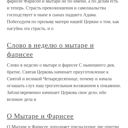
фарисее Фарисеи и мытари не по имени, а по делам есть
и теперь. Страсть превозношения и самохвальства
господствует и ныне в сынах падшего Адама.
Побеседуем по призыву матери нашей Церкви о том, как
пагубна эта страсть, и о
Слово в неделю о мытаре и
фарисее
Слово в неделю о мытаре и фарисее С нынешнего дня,
братие, Святая Церковь начинает приуготовление к
Святой и великой Четыредесятнице, почему и начала
оглашать слух наш трогательным воззванием к покаянию.
Заблаговременно начинает Церковь свое дело; ибо
великие дела и
О Мытаре и Фарисее
О Мытаре и Фарисее дополняет предыдущие две притчи