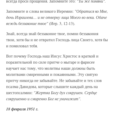
всегда проси прощения. Запомните это:
"Ты же помяни".
Запомните и слова великого Иеремии:
"Обратися ко Мне,
дочь Израилева… и не отверну лица Моего во веки. Обаче
веждь беззаконие твое"
(Иер. 3, 12-13).
Знай, всегда знай беззаконие твое, помни беззакония
твои, хотя бы и не отвратил Господь лица Своего, хотя бы
и помиловал тебя.
Вот почему Господь наш Иисус Христос в краткой и
поразительной по силе притче о мытаре и фарисее
научает нас тому, что молитвы наши должны быть
молитвами смиренными и покаянными. Эту святую
притчу никогда не забывайте. Не забывайте и тех слов
псалма Давидова, которые слышите каждый день на
шестопсалмии:
"Жертва Богу дух сокрушен. Сердце
сокрушенно и смиренно Бог не уничижит".
18 февраля 1951 г.