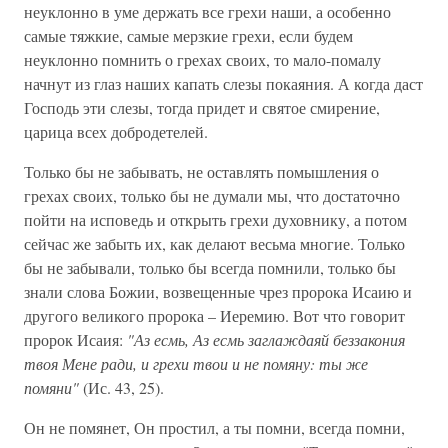
неуклонно в уме держать все грехи наши, а особенно
самые тяжкие, самые мерзкие грехи, если будем
неуклонно помнить о грехах своих, то мало-помалу
начнут из глаз наших капать слезы покаяния. А когда даст
Господь эти слезы, тогда придет и святое смирение,
царица всех добродетелей.
Только бы не забывать, не оставлять помышления о
грехах своих, только бы не думали мы, что достаточно
пойти на исповедь и открыть грехи духовнику, а потом
сейчас же забыть их, как делают весьма многие. Только
бы не забывали, только бы всегда помнили, только бы
знали слова Божии, возвещенные чрез пророка Исаию и
другого великого пророка – Иеремию. Вот что говорит
пророк Исаия:
"Аз есмь, Аз есмь заглаждаяй беззакония
твоя Мене ради, и грехи твои и не помяну: ты же
помяни"
(Ис. 43, 25).
Он не помянет, Он простил, а ты помни, всегда помни,