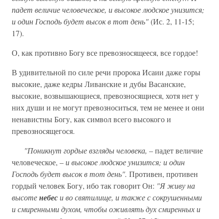
падет величие человеческое, и высокое людское унизится;
и один Господь будет высок в тот день"
(Ис. 2, 11-15;
17).
О, как противно Богу все превозносящееся, все гордое!
В удивительной по силе речи пророка Исаии даже горы
высокие, даже кедры Ливанские и дубы Васанские,
высокие, возвышающиеся, превозносящиеся, хотя нет у
них души и не могут превозноситься, тем не менее и они
ненавистны Богу, как символ всего высокого и
превозносящегося.
"Поникнут гордые взгляды человека,
– падет величие
человеческое, –
и высокое людское унизится; и один
Господь будет высок в тот день".
Противен, противен
гордый человек Богу, ибо так говорит Он:
"Я живу на
высоте
небес
и во святилище, и также с сокрушенными
и смиренными духом, чтобы оживлять дух смиренных и