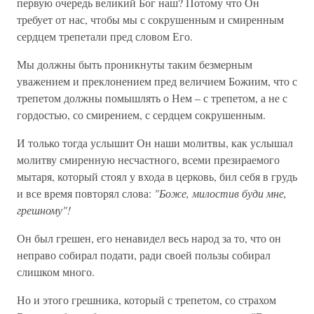
первую очередь великий Бог наш? Потому что Он
требует от нас, чтобы мы с сокрушенным и смиренным
сердцем трепетали пред словом Его.
Мы должны быть проникнуты таким безмерным
уважением и преклонением пред величием Божиим, что с
трепетом должны помышлять о Нем – с трепетом, а не с
гордостью, со смирением, с сердцем сокрушенным.
И только тогда услышит Он наши молитвы, как услышал
молитву смиренную несчастного, всеми презираемого
мытаря, который стоял у входа в церковь, бил себя в грудь
и все время повторял слова:
"Боже, милостив буди мне,
грешному"!
Он был грешен, его ненавидел весь народ за то, что он
неправо собирал подати, ради своей пользы собирал
слишком много.
Но и этого грешника, который с трепетом, со страхом