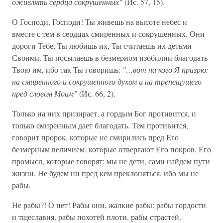
оживлять сердца сокрушенных"
(Ис. 57, 15).
О Господи, Господи! Ты живешь на высоте небес и
вместе с тем в сердцах смиренных и сокрушенных. Они
дороги Тебе, Ты любишь их, Ты считаешь их детьми
Своими. Ты посылаешь в безмерном изобилии благодать
Твою им, ибо так Ты говоришь:
"…вот на кого Я призрю:
на смиренного и сокрушенного духом и на трепещущего
пред словом Моим"
(Ис. 66, 2).
Только на них призирает, а гордым Бог противится, и
только смиренным дает благодать. Тем противится,
говорит пророк, которые не смирились пред Его
безмерным величием, которые отвергают Его покров, Его
промысл, которые говорят: мы не дети, сами найдем пути
жизни. Не будем ни пред кем преклоняться, ибо мы не
рабы.
Не рабы?! О нет! Рабы они, жалкие рабы: рабы гордости
и тщеславия, рабы похотей плоти, рабы страстей.