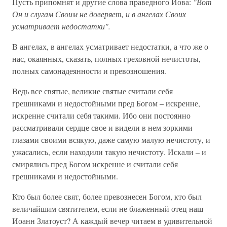
Пусть припомнят и другие слова праведного Иова:
"Вот
Он и слугам Своим не доверяет, и в ангелах Своих
усматривает недостатки".
В ангелах, в ангелах усматривает недостатки, а что же о
нас, окаянных, сказать, полных греховной нечистоты,
полных самонадеянности и превозношения.
Ведь все святые, великие святые считали себя
грешниками и недостойными пред Богом – искренне,
искренне считали себя такими. Ибо они постоянно
рассматривали сердце свое и видели в нем зоркими
глазами своими всякую, даже самую малую нечистоту, и
ужасались, если находили такую нечистоту. Искали – и
смирялись пред Богом искренне и считали себя
грешниками и недостойными.
Кто был более свят, более превознесен Богом, кто был
величайшим святителем, если не блаженный отец наш
Иоанн Златоуст? А каждый вечер читаем в удивительной