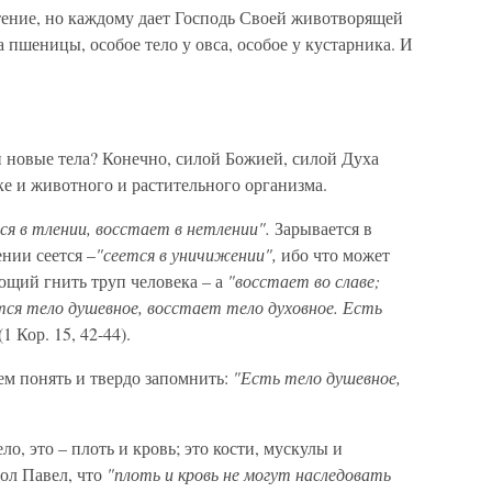
стение, но каждому дает Господь Своей животворящей
а пшеницы, особое тело у овса, особое у кустарника. И
и новые тела? Конечно, силой Божией, силой Духа
ке и животного и растительного организма.
ся в тлении, восстает в нетлении".
Зарывается в
ении сеется –
"сеется в уничижении",
ибо что может
щий гнить труп человека – а
"восстает во славе;
ется тело душевное, восстает тело духовное. Есть
(1 Кор. 15, 42-44).
сем понять и твердо запомнить:
"Есть тело душевное,
о, это – плоть и кровь; это кости, мускулы и
тол Павел, что
"плоть и кровь не могут наследовать