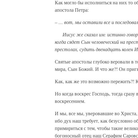
Как могло бы исполниться на них то о
апостола Петра:
–
… вот, мы оставили все и последова
Иисус же сказал им: истинно говорю
когда сядет Сын человеческий на прес
престолах, судить двенадцать колен 
Святые апостолы глубоко веровали в т
мира, Сын Божий. И что же?! Он пригв
Как, как же это возможно пережить?! 
Но когда воскрес Господь, тогда сразу
воскресением.
И мы, все мы, уверовавшие во Христа,
ибо дух наш требует, как безусловно о
примириться с тем, чтобы такие велик
богоносный отец наш Серафим Саровск