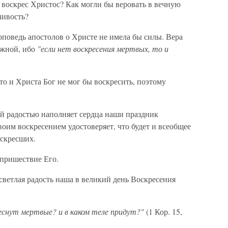
е воскрес Христос? Как могли бы веровать в вечную
ливость?
роповедь апостолов о Христе не имела бы силы. Вера
ежной, ибо
"если нет воскресения мертвых, то и
то и Христа Бог не мог бы воскресить, поэтому
ой радостью наполняет сердца наши праздник
оим воскресением удостоверяет, что будет и всеобщее
оскресших.
пришествие Его.
 светлая радость наша в великий день Воскресения
нут мертвые? и в каком теле придут?"
(1 Кор. 15,