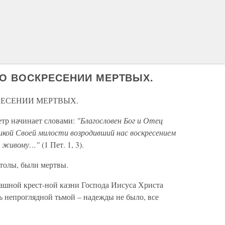
 О ВОСКРЕСЕНИИ МЕРТВЫХ.
РЕСЕНИИ МЕРТВЫХ.
етр начинает словами:
"Благословен Бог и Отец
икой Своей милости возродивший нас воскресением
ю живому…"
(1 Пет. 1, 3).
столы, были мертвы.
ашной крест-ной казни Господа Иисуса Христа
ь непроглядной тьмой – надежды не было, все