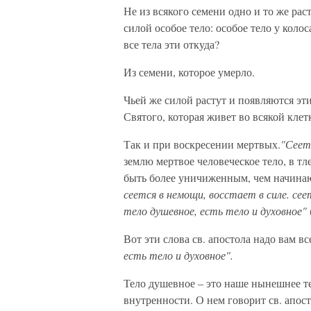
Не из всякого семени одно и то же ра
силой особое тело: особое тело у колос
все тела эти откуда?
Из семени, которое умерло.
Чьей же силой растут и появляются эт
Святого, которая живет во всякой клет
Так и при воскресении мертвых.
"Сеет
землю мертвое человеческое тело, в тл
быть более уничиженным, чем начинаю
сеется в немощи, восстает в силе. се
тело душевное, есть тело и духовное"
Вот эти слова св. апостола надо вам в
есть тело и духовное".
Тело душевное – это наше нынешнее тел
внутренности. О нем говорит св. апос