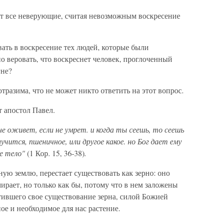
ют все неверующие, считая невозможным воскресение
вать в воскресение тех людей, которые были
 веровать, что воскреснет человек, проглоченный
гне?
отразима, что не может никто ответить на этот вопрос.
т апостол Павел.
 оживет, если не умрет. и когда ты сеешь, то сеешь
случится, пшеничное, или другое какое. но Бог дает ему
е тело"
(1 Кор. 15, 36-38)
.
ную землю, перестает существовать как зерно: оно
мирает, но только как бы, потому что в нем заложены
тившего свое существование зерна, силой Божией
ое и необходимое для нас растение.