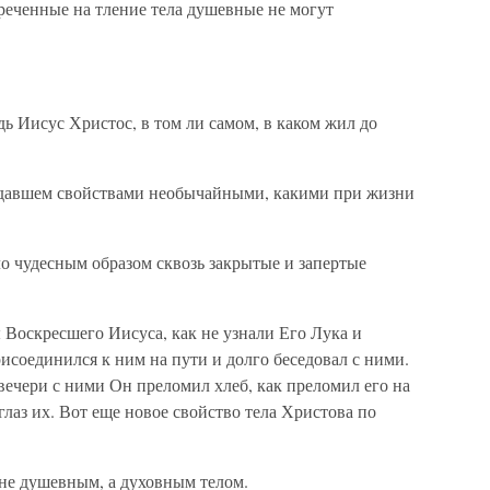
обреченные на тление тела душевные не могут
дь Иисус Христос, в том ли самом, в каком жил до
бладавшем свойствами необычайными, какими при жизни
о чудесным образом сквозь закрытые и запертые
ы Воскресшего Иисуса, как не узнали Его Лука и
исоединился к ним на пути и долго беседовал с ними.
 вечери с ними Он преломил хлеб, как преломил его на
глаз их. Вот еще новое свойство тела Христова по
 не душевным, а духовным телом.