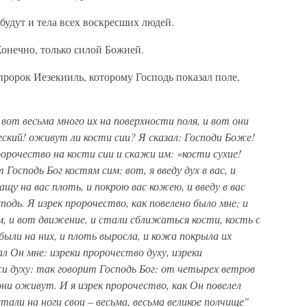
удут и тела всех воскресших людей.
Конечно, только силой Божией.
пророк Иезекииль, которому Господь показал поле,
вот весьма много их на поверхности поля, и вот они
ческий! оживут ли кости сии? Я сказал: Господи Боже!
ророчество на кости сии и скажи им: «кости сухие!
Господь Бог костям сим: вот, я введу дух в вас, и
у на вас плоть, и покрою вас кожею, и введу в вас
подь. Я изрек пророчество, как повелено было мне; и
м, и вот движение, и стали сближаться кости, кость с
были на них, и плоть выросла, и кожа покрыла их
зал Он мне: изреки пророчество духу, изреки
жи духу: так говорит Господь Бог: от четырех ветров
 они оживут. И я изрек пророчество, как Он повелел
 стали на ноги свои – весьма, весьма великое полчище"