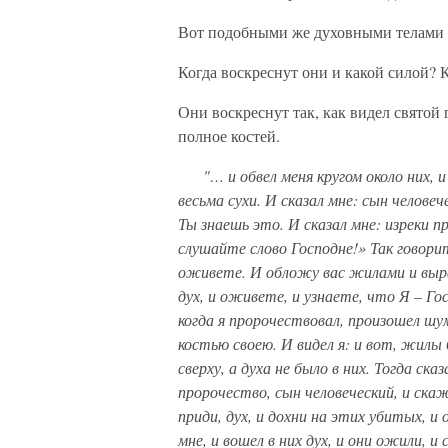
Вот подобными же духовными телами б
Когда воскреснут они и какой силой? 
Они воскреснут так, как видел святой 
полное костей.
"… и обвел меня кругом около них, и 
весьма сухи. И сказал мне: сын челове
Ты знаешь это. И сказал мне: изреки п
слушайте слово Господне!» Так говорит 
оживете. И обложу вас жилами и выращ
дух, и оживете, и узнаете, что Я – Гос
когда я пророчествовал, произошел шу
костью своею. И видел я: и вот, жилы 
сверху, а духа не было в них. Тогда ска
пророчество, сын человеческий, и ска
приди, дух, и дохни на этих убитых, и
мне, и вошел в них дух, и они ожили, и