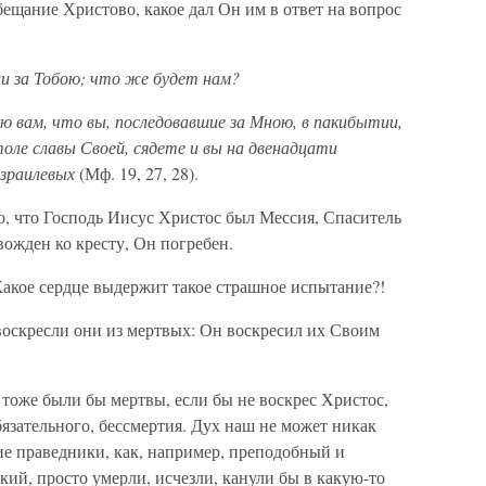
бещание Христово, какое дал Он им в ответ на вопрос
ли за Тобою; что же будет нам?
 вам, что вы, последовавшие за Мною, в пакибытии,
толе славы Своей, сядете и вы на двенадцати
Израилевых
(Мф. 19, 27, 28).
о, что Господь Иисус Христос был Мессия, Спаситель
ожден ко кресту, Он погребен.
Какое сердце выдержит такое страшное испытание?!
 воскресли они из мертвых: Он воскресил их Своим
 тоже были бы мертвы, если бы не воскрес Христос,
бязательного, бессмертия. Дух наш не может никак
ие праведники, как, например, преподобный и
ий, просто умерли, исчезли, канули бы в какую-то