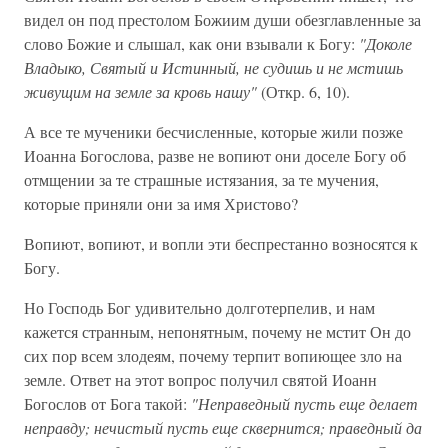
видел он под престолом Божиим души обезглавленные за
слово Божие и слышал, как они взывали к Богу:
"Доколе
Владыко, Святый и Истинный, не судишь и не мстишь
живущим на земле за кровь нашу"
(Откр. 6, 10).
А все те мученики бесчисленные, которые жили позже
Иоанна Богослова, разве не вопиют они доселе Богу об
отмщении за те страшные истязания, за те мучения,
которые приняли они за имя Христово?
Вопиют, вопиют, и вопли эти беспрестанно возносятся к
Богу.
Но Господь Бог удивительно долготерпелив, и нам
кажется странным, непонятным, почему не мстит Он до
сих пор всем злодеям, почему терпит вопиющее зло на
земле. Ответ на этот вопрос получил святой Иоанн
Богослов от Бога такой:
"Неправедный пусть еще делает
неправду; нечистый пусть еще сквернится; праведный да