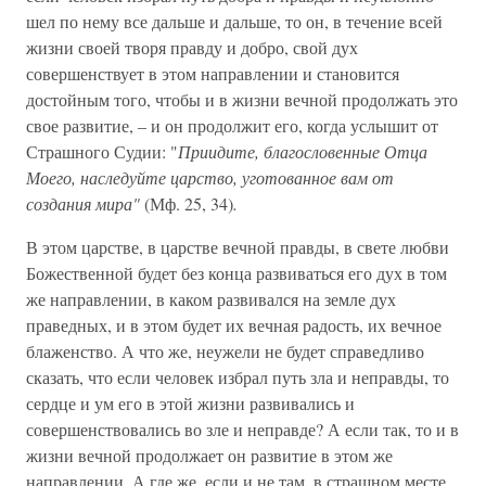
шел по нему все дальше и дальше, то он, в течение всей
жизни своей творя правду и добро, свой дух
совершенствует в этом направлении и становится
достойным того, чтобы и в жизни вечной продолжать это
свое развитие, – и он продолжит его, когда услышит от
Страшного Судии: "
Приидите, благословенные Отца
Моего, наследуйте царство, уготованное вам от
создания мира"
(Мф. 25, 34)
.
В этом царстве, в царстве вечной правды, в свете любви
Божественной будет без конца развиваться его дух в том
же направлении, в каком развивался на земле дух
праведных, и в этом будет их вечная радость, их вечное
блаженство. А что же, неужели не будет справедливо
сказать, что если человек избрал путь зла и неправды, то
сердце и ум его в этой жизни развивались и
совершенствовались во зле и неправде? А если так, то и в
жизни вечной продолжает он развитие в этом же
направлении. А где же, если и не там, в страшном месте,