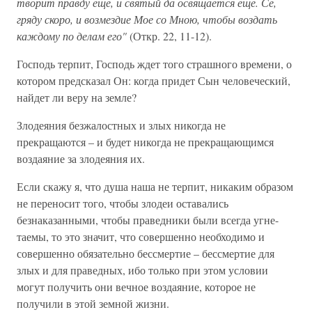
творит правду еще, и святый да освящается еще. Се,
гряду скоро, и возмездие Мое со Мною, чтобы воздать
каждому по делам его"
(Откр. 22, 11-12).
Господь терпит, Господь ждет того страшного времени, о
котором предсказал Он: когда придет Сын человеческий,
найдет ли веру на земле?
Злодеяния безжалостных и злых никогда не
прекращаются – и будет никогда не прекращающимся
воздаяние за злодеяния их.
Если скажу я, что душа наша не терпит, никаким образом
не переносит того, чтобы злодеи оставались
безнаказанными, чтобы праведники были всегда угне-
таемы, то это значит, что совершенно необходимо и
совершенно обязательно бессмертие – бессмертие для
злых и для праведных, ибо только при этом условии
могут получить они вечное воздаяние, которое не
получили в этой земной жизни.