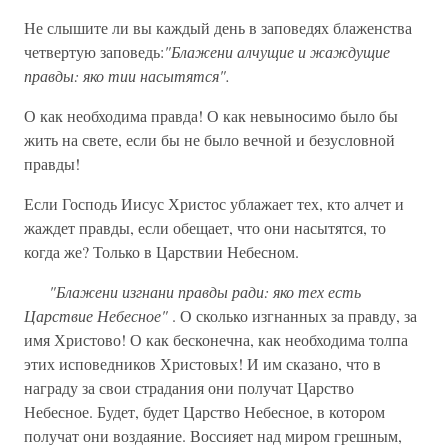
Не слышите ли вы каждый день в заповедях блаженства
четвертую заповедь:
"Блажени алчущие и жаждущие
правды: яко тии насытятся".
О как необходима правда! О как невыносимо было бы
жить на свете, если бы не было вечной и безусловной
правды!
Если Господь Иисус Христос ублажает тех, кто алчет и
жаждет правды, если обещает, что они насытятся, то
когда же? Только в Царствии Небесном.
"Блажени изгнани правды ради: яко тех есть
Царствие Небесное"
. О сколько изгнанных за правду, за
имя Христово! О как бесконечна, как необходима толпа
этих исповедников Христовых! И им сказано, что в
награду за свои страдания они получат Царство
Небесное. Будет, будет Царство Небесное, в котором
получат они воздаяние. Воссияет над миром грешным,