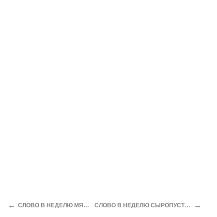
←
→
СЛОВО В НЕДЕЛЮ МЯСОПУСТНУЮ. О СТРАШНОМ СУДЕ.
СЛОВО В НЕДЕЛЮ СЫРОПУСТНУЮ. «ПРИИДЕ ПОСТ – МАТИ ЦЕЛОМУДРИЯ».