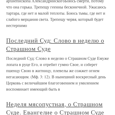
архиепископа АлександрийскогоБоюсь смерти, потому
что она горька. Трепещу геенны бесконечной. Ужасаюсь
тартара, где нет и малой теплоты. Боюсь тьмы, где нет и
слабого мерцания света. Трепещу червя, который будет
нестерпимо
Последний Суд: Слово в неделю о
Страшном Суде
Последний Суд: Слово в неделю о Страшном Суде Емуже
лопата в руце Его, и отребит гумно Свое, и соберет
пшенцу Свою в житницу, плевелы же сожжет огнем
негасающим. (Мф. 3: 12). В нынешний воскресный день
Церковь с величайшим благоговением и умилением
воспоминает имеющий быть в
Неделя мясопустная, о Страшном
Суде. Евангелие о Страшном Суде