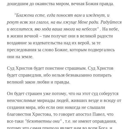
дошедшим до окаянства миром, вечная Божия правда.
"Блажени есте, егда поносят вам и ижденут, и
рекут всяк зол глагол, на вы лжуще Мене ради. Радуйтеся
и веселитеся, яко мзда ваша многа на небесах"
. На небе,
в жизни вечной – там получат они в великой радости
воздаяние за издевательства над их верой, за те
преследования за слово Божие, которым подвергались
они на земле.
Суд Христов будет поистине страшным. Суд Христов
будет справедлив, ибо нельзя безнаказанно попирать
великий закон любви и правды.
Он будет страшен уже потому, что на этот суд соберутся
неисчислимые мириады людей, живших везде и всюду от
создания мира, ибо если они никогда не слышали
благовестия Христова, то говорит апостол Павел, что
все-таки
"безответны они"
, т.е. не имеют оправдания,
потому что самая природа являет нам во всем Бога, и