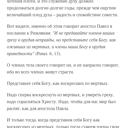
хотения плоти, и это служение духу должно
продолжаться долгие-долгие годы, прежде чем ощутим
величайший плод духа – радость и спокойствие совести.
Вот видите, именно об этом говорит апостол Павел в
послании к Римлянам:
"И не предавайте членов ваших
греху в орудия неправды, но представьте себя Богу, как
оживших из мертвых, и члены ваши Богу в орудия
праведности"
(Римл. 6, 13).
О членах тела своего говорит он, и не напрасно говорит,
ибо во всех членах живут страсти.
Представьте себя Богу, как воскресших из мертвых.
Надо сперва воскреснуть из мертвых, и умереть греху,
надо сораспяться Христу. Надо, чтобы для нас мир был
распят, как для апостола Павла.
И только тогда, когда представим себя Богу как
воскресших из мертвых, только тогда сумеем члены свои