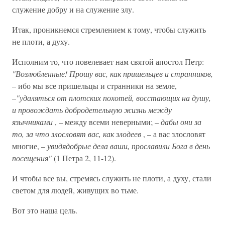
служение добру и на служение злу.
Итак, проникнемся стремлением к тому, чтобы служить
не плоти, а духу.
Исполним то, что повелевает нам святой апостол Петр:
"Возлюбленные! Прошу вас, как пришельцев и странников,
– ибо мы все пришельцы и странники на земле,
–
"удаляться от плотских похотей, восстающих на душу,
и провождать добродетельную жизнь между
язычниками
, – между всеми неверными; –
дабы они за
то, за что злословят вас, как злодеев
, – а вас злословят
многие, –
увидядобрые дела ваши, прославили Бога в день
посещения"
(1 Петра 2, 11-12).
И чтобы все вы, стремясь служить не плоти, а духу, стали
светом для людей, живущих во тьме.
Вот это наша цель.