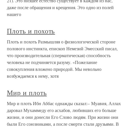
21). Это низшее естество существует в каждом из нас,
даже после обращения и крещения. Это одно из полей
нашего
Плоть и похоть
Плоть и похоть Размышляя о физиологической стороне
полового инстинкта, епископ Немезий Эмесский писал,
что производительная (сперматическая) способность
человека не подчиняется разуму. «Пожелание
совокупления вложено природой. Мы невольно
возбуждаемся к нему, хотя
Мир и плоть
Мир и плоть Ибн Аббас однажды сказал:– Муавия, Аллах
даровал Мухаммеду его асхабов, любивших его больше
жизни, и они донесли Его Слово людям. При жизни они
были Его союзниками, а после смерти стали друзьями. В