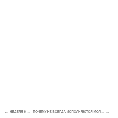
←
→
НЕДЕЛЯ 6 ПО ПАСХЕ
ПОЧЕМУ НЕ ВСЕГДА ИСПОЛНЯЮТСЯ МОЛИТВЕННЫЕ ПРОШЕНИЯ НАШИ