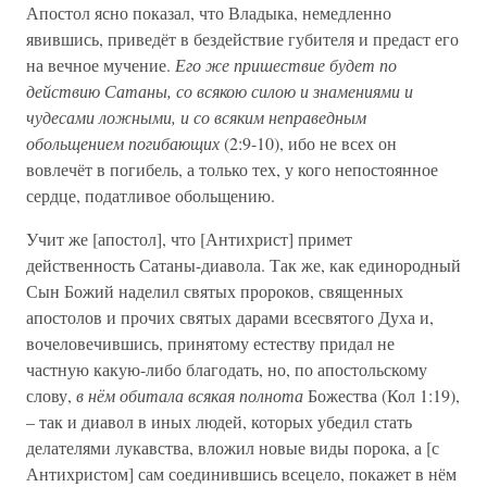
Апостол ясно показал, что Владыка, немедленно
явившись, приведёт в бездействие губителя и предаст его
на вечное мучение.
Его же пришествие будет по
действию Сатаны, со всякою силою и знамениями и
чудесами ложными, и со всяким неправедным
обольщением погибающих
(2:9-10), ибо не всех он
вовлечёт в погибель, а только тех, у кого непостоянное
сердце, податливое обольщению.
Учит же [апостол], что [Антихрист] примет
действенность Сатаны-диавола. Так же, как единородный
Сын Божий наделил святых пророков, священных
апостолов и прочих святых дарами всесвятого Духа и,
вочеловечившись, принятому естеству придал не
частную какую-либо благодать, но, по апостольскому
слову,
в нём обитала всякая полнота
Божества (Кол 1:19),
– так и диавол в иных людей, которых убедил стать
делателями лукавства, вложил новые виды порока, а [с
Антихристом] сам соединившись всецело, покажет в нём