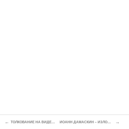
←
→
ТОЛКОВАНИЕ НА ВИДЕНИЯ ПРОРОКА ДАНИИЛА, 7:7-28
ИОАНН ДАМАСКИН – ИЗЛОЖЕНИЕ ПРАВОСЛАВНОЙ ВЕРЫ, IV, 26