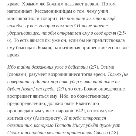
храме. Храмом же Божиим называет церкви. Потом
напоминает Фессалоникийцам о том, чему учил
многократно, и говорит:
Не помните ли, что я, ещё
находясь у вас, говорил вам это? И ныне знаете
удерживающее, чтобы открыться ему в своё время
(2:5-
6). То есть явился бы уже он, если бы не препятствовала
ему благодать Божия, назначившая пришествие его в своё
время.
Ибо тайна беззакония уже в действии
(2:7). Этими
[словами] разумеет возродившиеся тогда ереси.
Только [не
совершится] до тех пор пока удерживающий ныне не
будет [взят] от среды
(2:7), то есть Божие определение
воспрещает явиться ему. Ибо, по божественному
предопределению, должно быть Евангелию
проповеданным у всех народов [642], и потом уже
явиться ему (Антихристу).
И тогда откроется
беззаконник, которого Господь Иисус убьёт духом уст
Своих и истребит явлением пришествия Своего
(2:8).