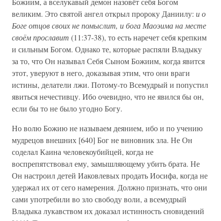
Божиим, а вселукавый демон назовёт себя Богом
великим. Это святой ангел открыл пророку Даниилу:
и о
Боге отцов своих не помыслит, и бога Маоэима на месте
своём прославит
(11:37-38), то есть наречет себя крепким
и сильным Богом. Однако те, которые распяли Владыку
за то, что Он называл Себя Сыном Божиим, когда явится
этот, уверуют в него, доказывая этим, что они враги
истины, делатели лжи. Потому-то Всемудрый и попустил
явиться нечестивцу. Ибо очевидно, что не явился бы он,
если бы то не было угодно Богу.
Но волю Божию не называем деянием, ибо и по учению
мудрецов внешних [640] Бог не виновник зла. Не Он
соделал Каина человекоубийцей, когда не
воспрепятствовал ему, замышляющему убить брата. Не
Он настроил детей Иаковлевых продать Иосифа, когда не
удержал их от сего намерения. Должно признать, что они
сами употребили во зло свободу воли, а всемудрый
Владыка лукавством их доказал истинность сновидений