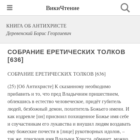
ВикиЧтение
КНИГА ОБ АНТИХРИСТЕ
Деревенский Борис Георгиевич
СОБРАНИЕ ЕРЕТИЧЕСКИХ ТОЛКОВ
[636]
СОБРАНИЕ ЕРЕТИЧЕСКИХ ТОЛКОВ [636]
(25) [Об Антихристе] К сказанному необходимо
прибавить и то, что пред Владычним пришествием,
облекшись в естество человеческое, придёт губитель
людей, безбожный демон, похититель Божьего имени. И
как издревле [он] присвоил похищенное Божье имя себе
и соучастникам его лукавства и внушил людям воздавать
ему божеские почести в [лице] рукотворных идолов, –
так же, присвоив имя Владыки Христа, обманет, можно