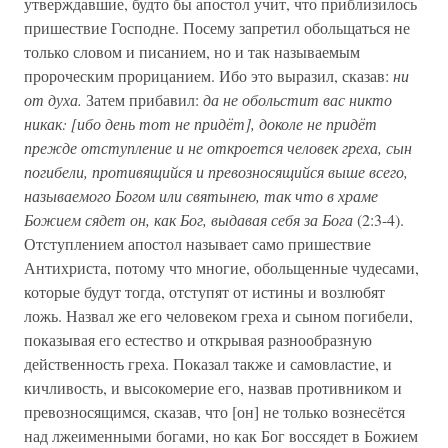
утверждавшие, будто бы апостол учит, что приблизилось
пришествие Господне. Посему запретил обольщаться не
только словом и писанием, но и так называемым
пророческим прорицанием. Ибо это выразил, сказав:
ни
от духа.
Затем прибавил:
да не обольстит вас никто
никак: [ибо день тот не придёт], доколе не придёт
прежде отступление и не откроется человек греха, сын
погибели, противящийся и превозносящийся выше всего,
называемого Богом или святынею, так что в храме
Божием сядет он, как Бог, выдавая себя за Бога
(2:3-4).
Отступлением апостол называет само пришествие
Антихриста, потому что многие, обольщенные чудесами,
которые будут тогда, отступят от истины и возлюбят
ложь. Назвал же его человеком греха и сыном погибели,
показывая его естество и открывая разнообразную
действенность греха. Показал также и самовластие, и
кичливость, и высокомерие его, назвав противником и
превозносящимся, сказав, что [он] не только вознесётся
над лжеименными богами, но как Бог воссядет в Божием