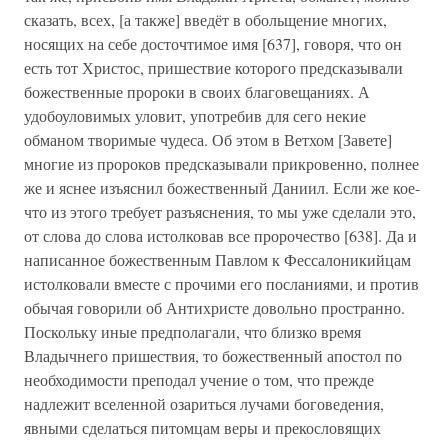
сказать, всех, [а также] введёт в обольщение многих,
носящих на себе досточтимое имя [637], говоря, что он
есть тот Христос, пришествие которого предсказывали
божественные пророки в своих благовещаниях. А
удобоуловимых уловит, употребив для сего некие
обманом творимые чудеса. Об этом в Ветхом [Завете]
многие из пророков предсказывали прикровенно, полнее
же и яснее изъяснил божественный Даниил. Если же кое-
что из этого требует разъяснения, то мы уже сделали это,
от слова до слова истолковав все пророчество [638]. Да и
написанное божественным Павлом к Фессалоникийцам
истолковали вместе с прочими его посланиями, и против
обычая говорили об Антихристе довольно пространно.
Поскольку иные предполагали, что близко время
Владычнего пришествия, то божественный апостол по
необходимости преподал учение о том, что прежде
надлежит вселенной озариться лучами боговедения,
явными сделаться питомцам веры и прекословящих