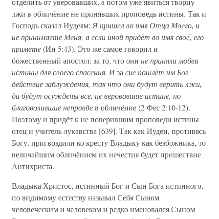
отделить от уверовавших, а потом уже явиться творцу
лжи в обличёние не принявших проповедь истины. Так и
Господь сказал Иудеям:
Я пришел во имя Отца Моего, и
не принимаете Меня; а если иной придёт во имя своё, его
примете
(Ин 5:43). Это же самое говорил и
божественный апостол: за то, что они
не приняли любви
истины для своего спасения. И
за
сие пошлёт им Бог
действие заблуждения, так что они будут верить лжи,
да будут осуждены все, не веровавшие истине, но
благоволившие неправде
в обличёние (2 Фес 2:10-12).
Поэтому и придёт к не поверившим проповеди истины
отец и учитель лукавства [639]. Так как Иудеи, противясь
Богу, пригвоздили ко кресту Владыку как безбожника, то
величайшим обличёнием их нечестия будет пришествие
Антихриста.
Владыка Христос, истинный Бог и Сын Бога истинного,
по видимому естеству называл Себя Сыном
человеческим и человеком и редко именовался Сыном