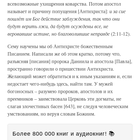
всевозможные ухищрения коварства. Потом апостол
называет и причину попущения [Антихриста]:
и за сие
пошлёт им Бог действие заблуждения, так что они
будут верить лжи, да будут осуждены все, не
веровавшие истине, но благоволившие
неправде
(2:11-12).
Сему научены мы об Антихристе божественным
Писанием. Написали же об этом кратко, потому что,
разъясняя [писания] пророка Даниила и апостола [Павла],
пространно говорили о пришествии Антихриста.
Желающий может обратиться и к иным указаниям и, если
недостает чего-нибудь здесь, найти там. У мужей
богоносных – разумею пророков, апостолов и их
преемников – заимствовала Церковь эти догматы, не
слагая злочестивых басен [643], не следуя человеческим
умствованиям, но веруя словам Божиим.
Более 800 000 книг и аудиокниг! 📚