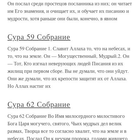
Он послал среди простецов посланника из них; он читает
им Его знамения, и очищает их, и обучает их писанию и
мудрости, хотя раньше они были, конечно, в явном
Сура 59 Собрание
Сура 59 Собрание 1. Славит Аллаха то, что на небесах, и
то, что на земле. Он — Могущественный, Мудрый.2. Он
— Тот, Кто изгнал неверующих людей Писания из их
жилищ при первом сборе. Вы не думали, что они уйдут.
Они же думали, что их крепости защитят их от Аллаха.
Но Аллах настиг их
Сура 62 Собрание
Сура 62 Собрание Во Имя милосердного милостивого
Бога Царя могучего, святого, Чьих мудрых дел велик
размах, Творца все то согласно хвалит, что на земле и в
небесах. Послал Он к неучам пророка, годами жившего