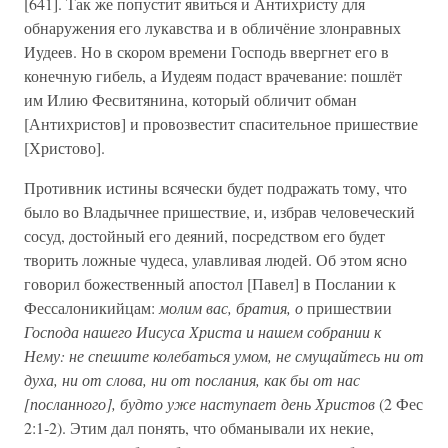
[641]. Так же попустит явиться и Антихристу для
обнаружения его лукавства и в обличёние злонравных
Иудеев. Но в скором времени Господь ввергнет его в
конечную гибель, а Иудеям подаст врачевание: пошлёт
им Илию Фесвитянина, который обличит обман
[Антихристов] и провозвестит спасительное пришествие
[Христово].
Противник истины всячески будет подражать тому, что
было во Владычнее пришествие, и, избрав человеческий
сосуд, достойный его деяний, посредством его будет
творить ложные чудеса, улавливая людей. Об этом ясно
говорил божественный апостол [Павел] в Послании к
Фессалоникийцам:
молим вас, братия, о
пришествии
Господа нашего Иисуса Христа и нашем собрании к
Нему: не спешите колебаться умом, не смущайтесь ни от
духа, ни от слова, ни от послания, как бы от нас
[посланного], будто уже наступает день Христов
(2 Фес
2:1-2). Этим дал понять, что обманывали их некие,