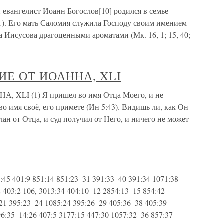
 евангелист Иоанн Богослов[10] родился в семье
21). Его мать Саломия служила Господу своим имением
ла Иисусова драгоценными ароматами (Мк. 16, 1; 15, 40;
ИЕ ОТ ИОАННА, XLI
LI (1) Я пришел во имя Отца Моего, и не
о имя своё, его примете (Ин 5:43). Видишь ли, как Он
слан от Отца, и суд получил от Него, и ничего не может
:45 401:9 851:14 851:23–31 391:33–40 391:34 1071:38
 403:2 106, 3013:34 404:10–12 2854:13–15 854:42
:21 395:23–24 1085:24 395:26–29 405:36–38 405:39
6:35–14:26 407:5 3177:15 447:30 1057:32–36 857:37