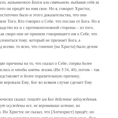
его, называемого Богем или святынею, выдавая себя за
 что он придёт во имя свое. Но я, говорит Христос,
остаточно было и этого доказательства, что они
яли Того, Кто говорил о Себе, что послан от Бога. Но в
ыдство их и с противоположной стороны – из того,
ак скоро они не приняли говорившего им о Себе, что
лониться тому, который не признает Бога, а
ад всеми, то ясно, что гонение [на Христа] было делом
ве причины на то, что сказал о Себе; сперва более
аслись
и
чтобы иметь жизнь
(Ин 5:34, 40), потом – так
редставляет и более поразительную причину,
е веровали Ему, Бог во всяком случае сделает Ему
рочески сказал: пошлёт
им Бог действие заблуждения,
ут осуждены все, не веровавшие истине, но
). Но Христос не сказал, что [Антихрист] придёт, но
что их нечестие тогда ещё не вполне открылось. Вот