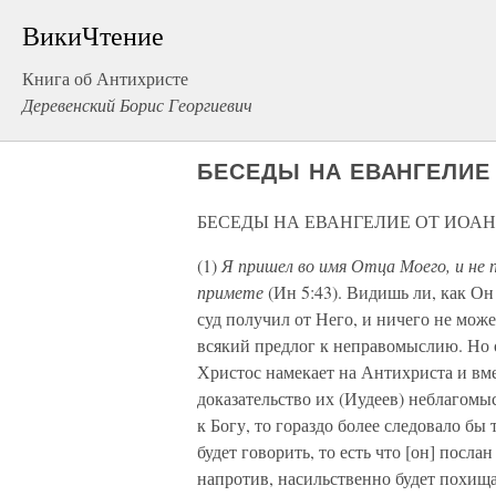
ВикиЧтение
Книга об Антихристе
Деревенский Борис Георгиевич
БЕСЕДЫ НА ЕВАНГЕЛИЕ 
БЕСЕДЫ НА ЕВАНГЕЛИЕ ОТ ИОАН
(1)
Я пришел во имя Отца Моего, и не п
примете
(Ин 5:43). Видишь ли, как Он 
суд получил от Него, и ничего не може
всякий предлог к неправомыслию. Но 
Христос намекает на Антихриста и вме
доказательство их (Иудеев) неблагомы
к Богу, то гораздо более следовало бы
будет говорить, то есть что [он] посла
напротив, насильственно будет похища