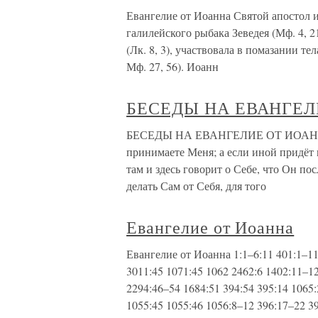
Евангелие от Иоанна Святой апостол и
галилейского рыбака Зеведея (Мф. 4, 
(Лк. 8, 3), участвовала в помазании те
Мф. 27, 56). Иоанн
БЕСЕДЫ НА ЕВАНГЕЛ
БЕСЕДЫ НА ЕВАНГЕЛИЕ ОТ ИОАННА, X
принимаете Меня; а если иной придёт в
там и здесь говорит о Себе, что Он по
делать Сам от Себя, для того
Евангелие от Иоанна
Евангелие от Иоанна 1:1–6:11 401:1–11
3011:45 1071:45 1062 2462:6 1402:11–12
2294:46–54 1684:51 394:54 395:14 1065
1055:45 1055:46 1056:8–12 396:17–22 39