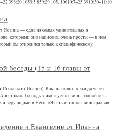
4–22 398:20 1059:5 859:29 105, 10610:7–25 3910:30–11:10
нна
 от Иоанна — одна из самых удивительных и
лова, которыми оно написано, очень просты — в нем
оторый бы относился только к специфическому
й беседы (15 и 16 главы от
16 главы от Иоанна). Как полагают, проходя через
 Апостолам, Господь заимствует от виноградной лозы
 и верующими в Него: «Я есть истинная виноградная
едение в Евангелие от Иоанна