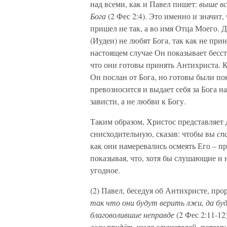
над всеми, как и Павел пишет:
выше вс
Бога
(2 Фес 2:4). Это именно и значит,
пришел не так, а во имя Отца Моего. Д
(Иудеи) не любят Бога, так как не прин
настоящем случае Он показывает бесст
что они готовы принять Антихриста. К
Он послан от Бога, но готовы были пок
превозносится и выдает себя за Бога н
зависти, а не любви к Богу.
Таким образом, Христос представляет д
снисходительную, сказав: чтобы вы
сп
как они намеревались осмеять Его – п
показывая, что, хотя бы слушающие и н
угодное.
(2) Павел, беседуя об Антихристе, про
так что они будут верить лжи, да буд
благоволившие неправде
(2 Фес 2:11-12
если придёт,
щадя слушателей, потому 