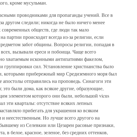
кого, кроме мусульман.
асными проводниками для пропаганды учений. Все в
 за другом следили; никогда не было ничего менее
 современных обществ, где люди так мало
на партии происходит всегда из-за религии, если
предметом забот общины. Вопросы религии, попадая в
 всех, вызывали ереси и побоища. Чаще всего
но хватаемым исконными антипатиями факелом,
 и группировки сил. Установление христианства было
ги, которыми прибережный мир Средиземного моря был
ие апостолы отправились на проповедь. Синагоги эти
 это были дома, как всякие другие, образующие,
щим элементом которого они были, небольшой vicus
чал эти кварталы: отсутствие всяких лепных
аставляло прибегать для украшения ко всяким
 и неестественным. Но лучше всего другого на
бывшему из Селевкии или Цезареи расовые признаки,
а, в белое, красное, зеленое, без средних оттенков,