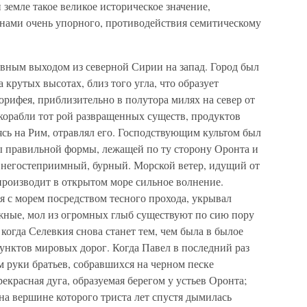
емле такое великое историческое значение,
нами очень упорного, противодействия семитическому
вным выходом из северной Сирии на запад. Город был
 крутых высотах, близ того угла, что образует
рифея, приблизительно в полутора милях на север от
а корабли тот рой развращенных существ, продуктов
ясь на Рим, отравлял его. Господствующим культом был
ы правильной формы, лежащей по ту сторону Оронта и
г негостеприимный, бурный. Морской ветер, идущий от
производит в открытом море сильное волнение.
 с морем посредством тесного прохода, укрывал
жные, мол из огромных глыб существуют по сию пору
 когда Селевкия снова станет тем, чем была в былое
унктов мировых дорог. Когда Павел в последний раз
 руки братьев, собравшихся на черном песке
екрасная дуга, образуемая берегом у устьев Оронта;
на вершине которого триста лет спустя дымилась