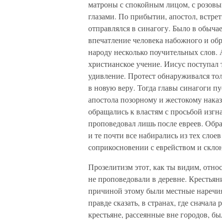
матроны с спокойным лицом, с розовы
глазами. По прибытии, апостол, встре
отправлялся в синагогу. Было в обыча
впечатление человека набожного и обр
народу несколько поучительных слов. 
христианское учение. Иисус поступал
удивление. Протест обнаруживался тол
в новую веру. Тогда главы синагоги п
апостола позорному и жестокому наказ
обращались к властям с просьбой изгн
проповедовал лишь после евреев. Обр
и те почти все набирались из тех слое
соприкосновении с еврейством и скло
Прозелитизм этот, как ты видим, отно
не проповедовали в деревне. Крестьян
причиной этому были местные наречия,
правде сказать, в странах, где сначала
крестьяне, рассеянные вне городов, бы