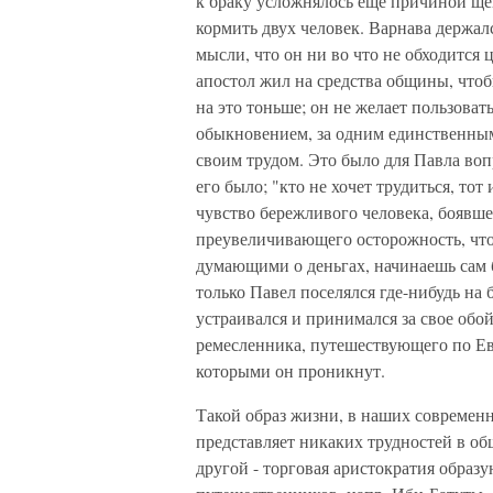
к браку усложнялось еще причиной щеп
кормить двух человек. Варнава держал
мысли, что он ни во что не обходится
апостол жил на средства общины, чтоб
на это тоньше; он не желает пользова
обыкновением, за одним единственны
своим трудом. Это было для Павла воп
его было; "кто не хочет трудиться, тот
чувство бережливого человека, боявшег
преувеличивающего осторожность, что
думающими о деньгах, начинаешь сам 
только Павел поселялся где-нибудь на
устраивался и принимался за свое об
ремесленника, путешествующего по Ев
которыми он проникнут.
Такой образ жизни, в наших современ
представляет никаких трудностей в общ
другой - торговая аристократия образ