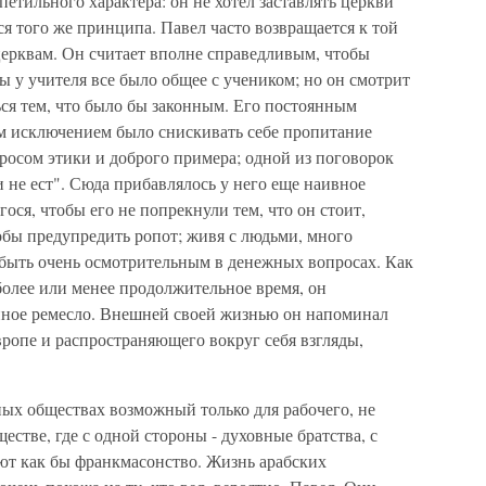
етильного характера: он не хотел заставлять церкви
ся того же принципа. Павел часто возвращается к той
 церквам. Он считает вполне справедливым, чтобы
ы у учителя все было общее с учеником; но он смотрит
ться тем, что было бы законным. Его постоянным
м исключением было снискивать себе пропитание
росом этики и доброго примера; одной из поговорок
 и не ест". Сюда прибавлялось у него еще наивное
ося, чтобы его не попрекнули тем, что он стоит,
бы предупредить ропот; живя с людьми, много
быть очень осмотрительным в денежных вопросах. Как
 более или менее продолжительное время, он
ойное ремесло. Внешней своей жизнью он напоминал
ропе и распространяющего вокруг себя взгляды,
ных обществах возможный только для рабочего, не
естве, где с одной стороны - духовные братства, с
уют как бы франкмасонство. Жизнь арабских