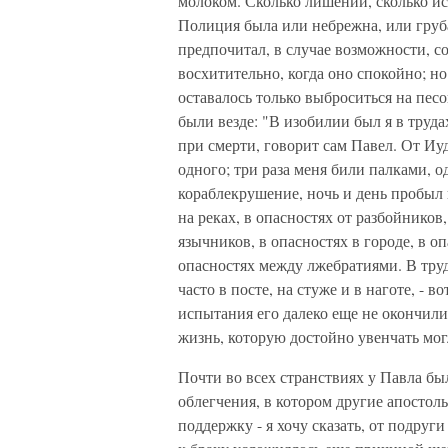
молоком. Сколько лишений, сколько и
Полиция была или небрежна, или груба
предпочитал, в случае возможности, с
восхитительно, когда оно спокойно; но 
оставалось только выброситься на пес
были везде: "В изобилии был я в труда
при смерти, говорит сам Павел. От Иуд
одного; три раза меня били палками, 
кораблекрушение, ночь и день пробыл 
на реках, в опасностях от разбойников
язычников, в опасностях в городе, в оп
опасностях между лжебратиями. В труде
часто в посте, на стуже и в наготе, - в
испытания его далеко еще не окончили
жизнь, которую достойно увенчать мог
Почти во всех странствиях у Павла бы
облегчения, в котором другие апостол
поддержку - я хочу сказать, от подру