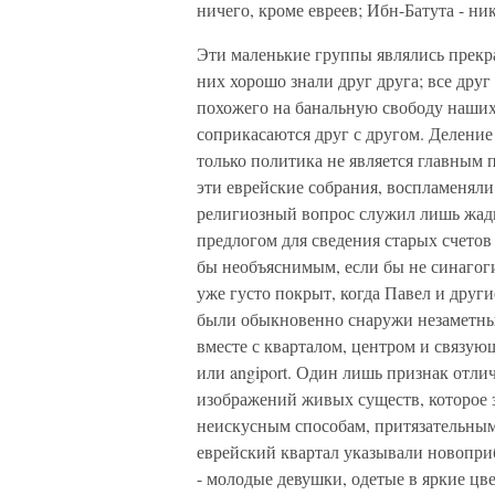
ничего, кроме евреев; Ибн-Батута - ни
Эти маленькие группы являлись прекр
них хорошо знали друг друга; все друг
похожего на банальную свободу наших
соприкасаются друг с другом. Деление 
только политика не является главным 
эти еврейские собрания, воспламеняли
религиозный вопрос служил лишь жад
предлогом для сведения старых счетов
бы необъяснимым, если бы не синаго
уже густо покрыт, когда Павел и друг
были обыкновенно снаружи незаметны;
вместе с кварталом, центром и связую
или angiport. Один лишь признак отли
изображений живых существ, которое з
неискусным способам, притязательным
еврейский квартал указывали новопри
- молодые девушки, одетые в яркие цвет