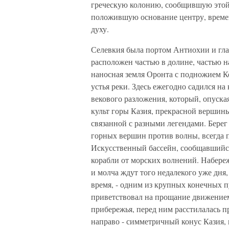
греческую колонию, сообщившую этой з
положившую основание центру, време
духу.
Селевкия была портом Антиохии и гла
расположен частью в долине, частью на
наносная земля Оронта с подножием Ко
устья реки. Здесь ежегодно садился н
векового разложения, который, опуска
культ горы Казия, прекрасной вершин
связанной с разными легендами. Бере
горных вершин против волны, всегда 
Искусственный бассейн, сообщавшийся
корабли от морских волнений. Набере
и молча ждут того недалекого уже дня,
время, - одним из крупных конечных п
приветствовал на прощание движением
прибережья, перед ним расстилалась пр
направо - симметричный конус Казия, 