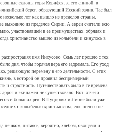
неровные склоны горы Корифея; за его спиной, в
иликийский берег, образующий Исский залив. Час был
 несколько лет как вышло из пределов страны,
не выходило из пределов Сирии. А евреи считали всю
млю, участвовавшей в ее преимуществах, обрядах и
 когда христианство вышло из колыбели и кинулось в
, распространяя имя Иисусово. Семь лет прошло с тех
было дня, чтобы горячая вера его задремала. Его уход
ко, решающую перемену в его деятельности. С этих
я жизнь, в которой он проявил беспримерный
ь и страстность. Путешествовать было в те времена
х дорог и экипажей не существовало. Вот, отчего
регов и больших рек. В Пуццолях и Лионе были уже
соседних с колыбелью христианства, еще ничего не
да пешком, питаясь, вероятно, хлебом, овощами и