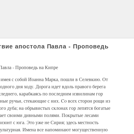
твие апостола Павла - Проповедь
 Павла - Проповедь на Кипре
 имея с собой Иоанна Марка, пошли в Селевкию. От
одного дня ходу. Дорога идет вдоль правого берега
следнего, карабкаясь по последним извилинам гор
ные ручьи, стекающие с них. Co всех сторон рощи из
ого дуба; на обрывистых склонах гор лепятся богатые
тает своими дивными полями. Покрытые лесами
онт с юга. Это уже не Сирия; здесь местность
 культурная. Имена все напоминают могущественную