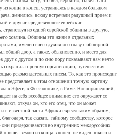
чень похожа на ту, что вел, вероятно, Павел. Они
 из конца в конец, устраиваясь в каждом большом
 врача, женились, всюду встречали радушный прием и
кий и другие средневековые еврейские
, странствуя из одной еврейской общины в другую,
воего хозяина. Общины эти жили в отдельных
воротами, имели своего духовного главу с обширной
ыл общий двор, а также, обыкновенно, и место для
в друг с другом и по сию пору показывают нам нечто
знь сохранила прочную организацию, путешествия
омощью рекомендательных писем. To, как это происходит
не представляет в этом отношении точную картину
авла в Эфесе, в Фессалонике, в Риме. Новопришедший,
ащает на себя всеобщее внимание; его окружают со
ивают, откуда он, кто его отец, что он может
и и в известной части Африки евреям таким образом,
 благодаря, так сказать, тайному сообществу, которое
го они придерживаются во внутренних междоусобиях
 прошел землю из конца в конец, не видев никого и