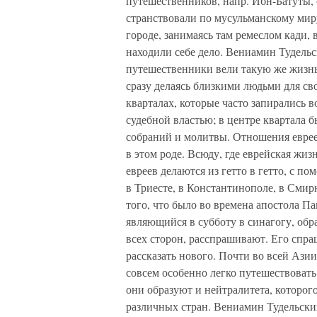
путешественников, напр. Ибн-Батуты, о
странствовали по мусульманскому миру
городе, занимаясь там ремеслом кади,
находили себе дело. Вениамин Тудельс
путешественники вели такую же жизнь
сразу делаясь близкими людьми для с
кварталах, которые часто запирались 
судебной властью; в центре квартала б
собраний и молитвы. Отношения еврее
в этом роде. Всюду, где еврейская жи
евреев делаются из гетто в гетто, с п
в Триесте, в Константинополе, в Смир
того, что было во времена апостола П
являющийся в субботу в синагогу, обр
всех сторон, расспрашивают. Его спраш
рассказать нового. Почти во всей Ази
совсем особенно легко путешествовать,
они образуют и нейтралитета, которо
различных стран. Вениамин Тудельский