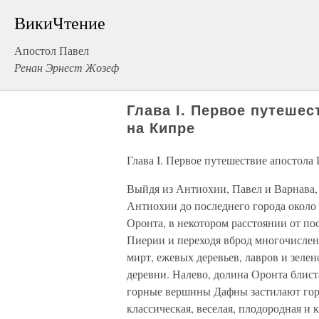
ВикиЧтение
Апостол Павел
Ренан Эрнест Жозеф
Глава I. Первое путешес
на Кипре
Глава I. Первое путешествие апостола
Выйдя из Антиохии, Павел и Варнава,
Антиохии до последнего города около 
Оронта, в некотором расстоянии от по
Пиерии и переходя вброд многочислен
мирт, ежевых деревьев, лавров и зелен
деревни. Налево, долина Оронта блис
горные вершины Дафны застилают гориз
классическая, веселая, плодородная и