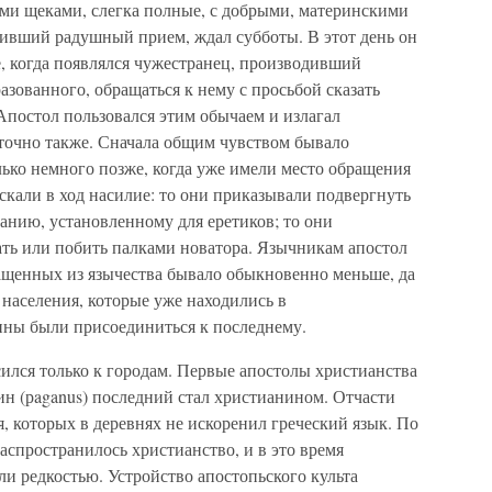
ми щеками, слегка полные, с добрыми, материнскими
тивший радушный прием, ждал субботы. В этот день он
е, когда появлялся чужестранец, производивший
азованного, обращаться к нему с просьбой сказать
Апостол пользовался этим обычаем и излагал
 точно также. Сначала общим чувством бывало
ько немного позже, когда уже имели место обращения
ускали в ход насилие: то они приказывали подвергнуть
анию, установленному для еретиков; то они
ать или побить палками новатора. Язычникам апостол
ащенных из язычества бывало обыкновенно меньше, да
в населения, которые уже находились в
нны были присоединиться к последнему.
сился только к городам. Первые апостолы христианства
ин (рaganus) последний стал христианином. Отчасти
 которых в деревнях не искоренил греческий язык. По
 распространилось христианство, и в это время
ли редкостью. Устройство апостопьского культа