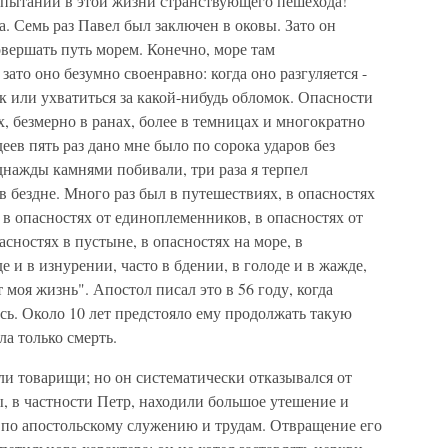
спытаний в этой жизни странствующего пешехода!
. Семь раз Павел был заключен в оковы. Зато он
овершать путь морем. Конечно, море там
зато оно безумно своенравно: когда оно разгуляется -
ок или ухватиться за какой-нибудь обломок. Опасности
х, безмерно в ранах, более в темницах и многократно
еев пять раз дано мне было по сорока ударов без
однажды камнями побивали, три раза я терпел
в бездне. Много раз был в путешествиях, в опасностях
, в опасностях от единоплеменников, в опасностях от
асностях в пустыне, в опасностях на море, в
 и в изнурении, часто в бдении, в голоде и в жажде,
от моя жизнь". Апостол писал это в 56 году, когда
сь. Около 10 лет предстояло ему продолжать такую
ла только смерть.
ли товарищи; но он систематически отказывался от
ы, в частности Петр, находили большое утешение и
ги по апостольскому служению и трудам. Отвращение его