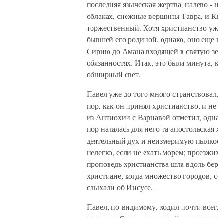
последняя языческая жертва; налево - 
облаках, снежные вершины Тавра, и К
торжественный. Хотя христианство уже
бывшей его родиной, однако, оно еще 
Сирию до Амана входящей в святую зе
обязанностях. Итак, это была минута,
обширный свет.
Павел уже до того много странствовал
пор, как он принял христианство, и не 
из Антиохии с Варнавой отметил, одна
пор началась для него та апостольска
деятельный дух и неизмеримую пылкост
нелегко, если не ехать морем; проезжи
проповедь христианства шла вдоль бе
христиане, когда множество городов, 
слыхали об Иисусе.
Павел, по-видимому, ходил почти всег