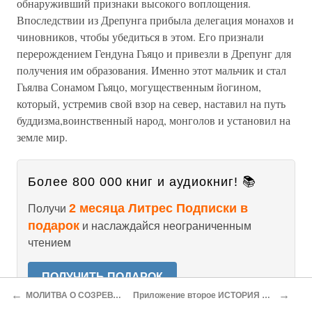
обнаруживший признаки высокого воплощения.
Впоследствии из Дрепунга прибыла делегация монахов и
чиновников, чтобы убедиться в этом. Его признали
перерождением Гендуна Гьяцо и привезли в Дрепунг для
получения им образования. Именно этот мальчик и стал
Гьялва Сонамом Гьяцо, могущественным йогином,
который, устремив свой взор на север, наставил на путь
буддизма,воинственный народ, монголов и установил на
земле мир.
Более 800 000 книг и аудиокниг! 📚
2 месяца Литрес Подписки в
Получи
подарок
и наслаждайся неограниченным
чтением
ПОЛУЧИТЬ ПОДАРОК
←
→
МОЛИТВА О СОЗРЕВАНИИ ДОБРОДЕТЕЛИ
Приложение второе ИСТОРИЯ ЧЕТЫРНАДЦАТИ ДАЛАЙ ЛАМ