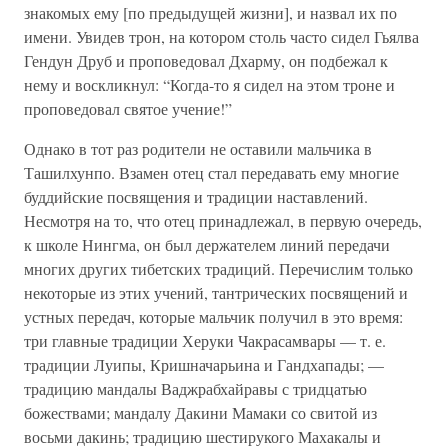
знакомых ему [по предыдущей жизни], и назвал их по
имени. Увидев трон, на котором столь часто сидел Гьялва
Гендун Друб и проповедовал Дхарму, он подбежал к
нему и воскликнул: “Когда-то я сидел на этом троне и
проповедовал святое учение!”
Однако в тот раз родители не оставили мальчика в
Ташилхунпо. Взамен отец стал передавать ему многие
буддийские посвящения и традиции наставлений.
Несмотря на то, что отец принадлежал, в первую очередь,
к школе Нингма, он был держателем линий передачи
многих других тибетских традиций. Перечислим только
некоторые из этих учений, тантрических посвящений и
устных передач, которые мальчик получил в это время:
три главные традиции Херуки Чакрасамвары — т. е.
традиции Луипы, Кришначарьина и Гандхапады; —
традицию мандалы Ваджрабхайравы с тридцатью
божествами; мандалу Дакини Мамаки со свитой из
восьми дакинь; традицию шестирукого Махакалы и