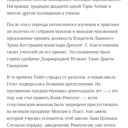
Нагаракша; традиция двадцати одной Тары Атиши и
многие другие посвящения и учения.
После этого периода интенсивного изучения и практики
он получил от собрания монахов и монахов-чиновников
предложение принять должность Владетеля Львиного
Трона Бесстрашия монастыря Дрепунг. С благословения
своих учителей он его принял. Это назначение было
горячо одобрено Дхармараджей Нгаванг Таши Драгпа
Гьялценом.
В те времена Тибет страдал от расколов, и новая школа
Гелуг подвергалась большим притеснениям. На
протяжении предшествующих девятнадцати лет — с тех
пор, как стал править Кишо Ринпунг, — всем
гелугпинским монахам было запрещено присутствовать
на великом празднике Монлам в Лхасе, том самом,
который учредил основатель этой школы Лама Цонкапа.
Согласно порядку, заведенному Ринпунгом, уже почти