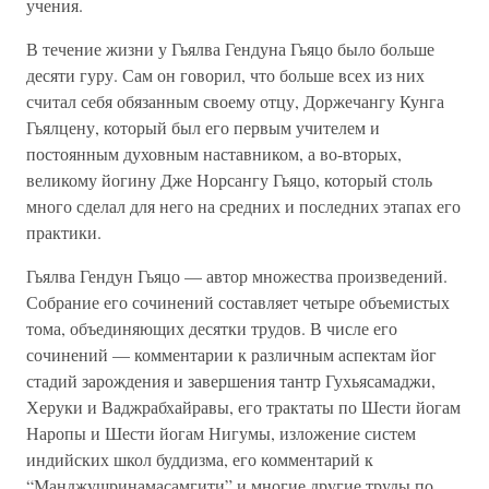
учения.
В течение жизни у Гьялва Гендуна Гьяцо было больше
десяти гуру. Сам он говорил, что больше всех из них
считал себя обязанным своему отцу, Доржечангу Кунга
Гьялцену, который был его первым учителем и
постоянным духовным наставником, а во-вторых,
великому йогину Дже Норсангу Гьяцо, который столь
много сделал для него на средних и последних этапах его
практики.
Гьялва Гендун Гьяцо — автор множества произведений.
Собрание его сочинений составляет четыре объемистых
тома, объединяющих десятки трудов. В числе его
сочинений — комментарии к различным аспектам йог
стадий зарождения и завершения тантр Гухьясамаджи,
Херуки и Ваджрабхайравы, его трактаты по Шести йогам
Наропы и Шести йогам Нигумы, изложение систем
индийских школ буддизма, его комментарий к
“Манджушринамасамгити” и многие другие труды по