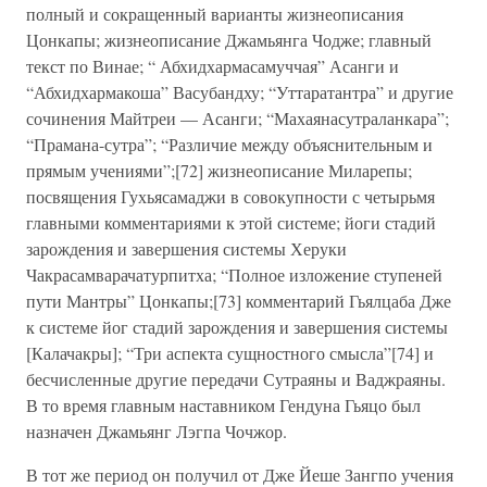
полный и сокращенный варианты жизнеописания
Цонкапы; жизнеописание Джамьянга Чодже; главный
текст по Винае; “ Абхидхармасамуччая” Асанги и
“Абхидхармакоша” Васубандху; “Уттаратантра” и другие
сочинения Майтреи — Асанги; “Махаянасутраланкара”;
“Прамана-сутра”; “Различие между объяснительным и
прямым учениями”;[72] жизнеописание Миларепы;
посвящения Гухьясамаджи в совокупности с четырьмя
главными комментариями к этой системе; йоги стадий
зарождения и завершения системы Херуки
Чакрасамварачатурпитха; “Полное изложение ступеней
пути Мантры” Цонкапы;[73] комментарий Гьялцаба Дже
к системе йог стадий зарождения и завершения системы
[Калачакры]; “Три аспекта сущностного смысла”[74] и
бесчисленные другие передачи Сутраяны и Ваджраяны.
В то время главным наставником Гендуна Гьяцо был
назначен Джамьянг Лэгпа Чочжор.
В тот же период он получил от Дже Йеше Зангпо учения