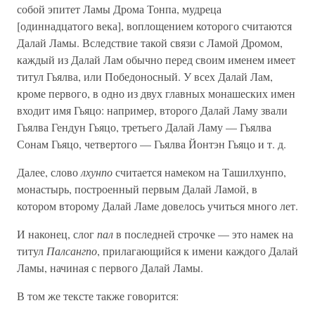
собой эпитет Ламы Дрома Тонпа, мудреца
[одиннадцатого века], воплощением которого считаются
Далай Ламы. Вследствие такой связи с Ламой Дромом,
каждый из Далай Лам обычно перед своим именем имеет
титул Гьялва, или Победоносный. У всех Далай Лам,
кроме первого, в одно из двух главных монашеских имен
входит имя Гьяцо: например, второго Далай Ламу звали
Гьялва Гендун Гьяцо, третьего Далай Ламу — Гьялва
Сонам Гьяцо, четвертого — Гьялва Йонтэн Гьяцо и т. д.
Далее, слово
лхунпо
считается намеком на Ташилхунпо,
монастырь, построенный первым Далай Ламой, в
котором второму Далай Ламе довелось учиться много лет.
И наконец, слог
пал
в последней строчке — это намек на
титул
Палсангпо
, прилагающийся к имени каждого Далай
Ламы, начиная с первого Далай Ламы.
В том же тексте также говорится: