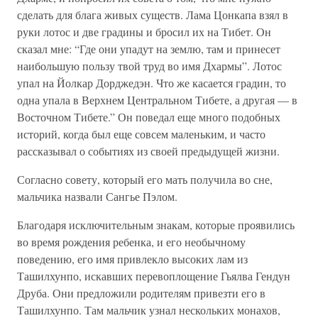
сделать для блага живых существ. Лама Цонкапа взял в
руки лотос и две градины и бросил их на Тибет. Он
сказал мне: “Где они упадут на землю, там и принесет
наибольшую пользу твой труд во имя Дхармы”. Лотос
упал на Йолкар Дорджедэн. Что же касается градин, то
одна упала в Верхнем Центральном Тибете, а другая — в
Восточном Тибете.” Он поведал еще много подобных
историй, когда был еще совсем маленьким, и часто
рассказывал о событиях из своей предыдущей жизни.
Согласно совету, который его мать получила во сне,
мальчика назвали Сангье Пэлом.
Благодаря исключительным знакам, которые проявились
во время рождения ребенка, и его необычному
поведению, его имя привлекло высоких лам из
Ташилхунпо, искавших перевоплощение Гьялва Гендун
Друба. Они предложили родителям привезти его в
Ташилхунпо. Там мальчик узнал нескольких монахов,