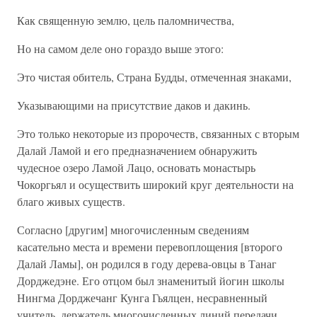
Как священную землю, цель паломничества,
Но на самом деле оно гораздо выше этого:
Это чистая обитель, Страна Будды, отмеченная знаками,
Указывающими на присутствие даков и дакинь.
Это только некоторые из пророчеств, связанных с вторым
Далай Ламой и его предназначением обнаружить
чудесное озеро Ламой Лацо, основать монастырь
Чокоргьял и осуществить широкий круг деятельности на
благо живых существ.
Согласно [другим] многочисленным сведениям
касательно места и времени перевоплощения [второго
Далай Ламы], он родился в году дерева-овцы в Танаг
Дорджедэне. Его отцом был знаменитый йогин школы
Нингма Дорджечанг Кунга Гьялцен, несравненный
учитель, держатель многочисленных линий передачи