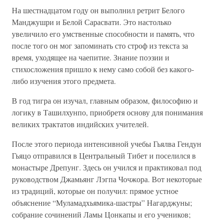
На шестнадцатом году он выполнил ретрит Белого
Манджушри и Белой Сарасвати. Это настолько
увеличило его умственные способности и память, что
после того он мог запоминать сто строф из текста за
время, уходящее на чаепитие. Знание поэзии и
стихосложения пришло к нему само собой без какого-
либо изучения этого предмета.
В год тигра он изучал, главным образом, философию и
логику в Ташилхунпо, приобретя основу для понимания
великих трактатов индийских учителей.
После этого периода интенсивной учебы Гьялва Гендун
Гьяцо отправился в Центральный Тибет и поселился в
монастыре Дрепунг. Здесь он учился и практиковал под
руководством Джамьянг Лэгпа Чочжора. Вот некоторые
из традиций, которые он получил: прямое устное
объяснение “Муламадхьямика-шастры” Нагарджуны;
собрание сочинений Ламы Цонкапы и его учеников;