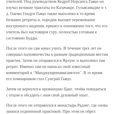
учителей. Под руководством Кедруб Норсанга Гьяцо он
изучал великие трактаты по Калачакре, Гухьясамадже и т.
д. Гьялва Гендун Гьяцо также выполнял в то время
большие ретриты и, породив высшее переживание
внутреннего видения, пришел к пониманию того, что его
учитель был настоящим гypy, полностью готовым к
состоянию Будды.
После этого он сам начал учить. В течение трех лет он
совершал паломничества к разным традиционным местам
практик. Затем он отправился в Ярлунг и выполнил там
ретрит. Именно там он написал свой известный
комментарий к “Манджушринамасамгити”. В то время
его помощником стал Сунграб Гьяцо.
Затем он вернулся в провинцию Цанг, чтобы повидаться
с отцом и обсудить с ним свой духовный опыт.
После этого он отправился в монастырь Радэнг, где снова
занялся уединенной практикой. При этом он обрел