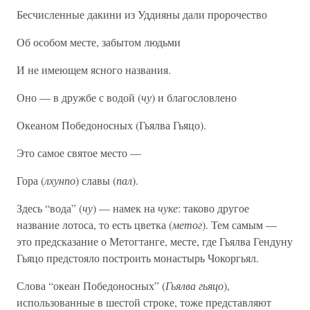
Бесчисленные дакини из Уддияны дали пророчество
Об особом месте, забытом людьми
И не имеющем ясного названия.
Оно — в дружбе с водой (
чу
) и благословлено
Океаном Победоносных (Гьялва Гьяцо).
Это самое святое место —
Гора (
лхунпо
) славы (
пал
).
Здесь “вода” (
чу
) — намек на
чуке
: таково другое
название лотоса, то есть цветка (
метог
). Тем самым —
это предсказание о Метогтанге, месте, где Гьялва Гендуну
Гьяцо предстояло построить монастырь Чокоргьял.
Слова “океан Победоносных” (
Гьялва гьяцо
),
использованные в шестой строке, тоже представляют