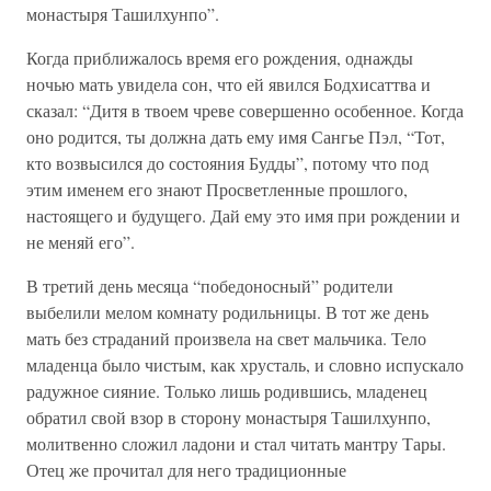
монастыря Ташилхунпо”.
Когда приближалось время его рождения, однажды
ночью мать увидела сон, что ей явился Бодхисаттва и
сказал: “Дитя в твоем чреве совершенно особенное. Когда
оно родится, ты должна дать ему имя Сангье Пэл, “Тот,
кто возвысился до состояния Будды”, потому что под
этим именем его знают Просветленные прошлого,
настоящего и будущего. Дай ему это имя при рождении и
не меняй его”.
В третий день месяца “победоносный” родители
выбелили мелом комнату родильницы. В тот же день
мать без страданий произвела на свет мальчика. Тело
младенца было чистым, как хрусталь, и словно испускало
радужное сияние. Только лишь родившись, младенец
обратил свой взор в сторону монастыря Ташилхунпо,
молитвенно сложил ладони и стал читать мантру Тары.
Отец же прочитал для него традиционные