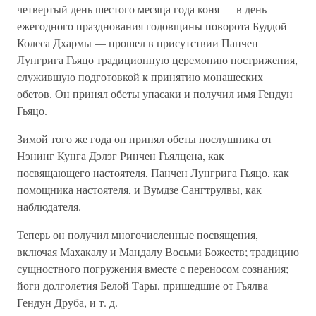
четвертый день шестого месяца года коня — в день
ежегодного празднования годовщины поворота Буддой
Колеса Дхармы — прошел в присутствии Панчен
Лунгрига Гьяцо традиционную церемонию пострижения,
служившую подготовкой к принятию монашеских
обетов. Он принял обеты упасаки и получил имя Гендун
Гьяцо.
Зимой того же года он принял обеты послушника от
Нэнинг Кунга Дэлэг Ринчен Гьялцена, как
посвящающего настоятеля, Панчен Лунгрига Гьяцо, как
помощника настоятеля, и Вумдзе Сангтрулвы, как
наблюдателя.
Теперь он получил многочисленные посвящения,
включая Махакалу и Мандалу Восьми Божеств; традицию
сущностного погружения вместе с переносом сознания;
йоги долголетия Белой Тары, пришедшие от Гьялва
Гендун Друба, и т. д.