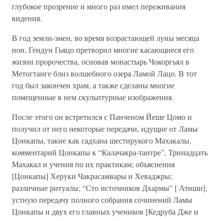
глубокое прозрение и много раз имел переживания
видения.
В год земли-змеи, во время возрастающей луны месяца
нон, Гендун Гьяцо претворил многие касающиеся его
жизни пророчества, основав монастырь Чокоргьял в
Метогтанге близ волшебного озера Ламой Лацо. В тот
год был закончен храм, а также сделаны многие
помещенные в нем скульптурные изображения.
После этого он встретился с Панченом Йеше Цомо и
получил от него некоторые передачи, идущие от Ламы
Цонкапы, такие как садхана шестирукого Махакалы,
комментарий Цонкапы к “Калачакра-тантре”, Тринадцать
Махакал и учения по их практикам; объяснения
[Цонкапы] Херуки Чакрасамвары и Хеваджры;
различные ритуалы; “Сто источников Дхармы” [ Атиши];
устную передачу полного собрания сочинений Ламы
Цонкапы и двух его главных учеников [Кедруба Дже и