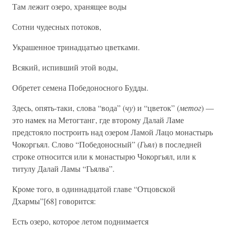
Там лежит озеро, хранящее воды
Сотни чудесных потоков,
Украшенное тринадцатью цветками.
Всякий, испивший этой воды,
Обретет семена Победоносного Будды.
Здесь, опять-таки, слова “вода” (
чу
) и “цветок” (
метог
) —
это намек на Метогтанг, где второму Далай Ламе
предстояло построить над озером Ламой Лацо монастырь
Чокоргьял. Слово “Победоносный” (
Гьял
) в последней
строке относится или к монастырю Чокоргьял, или к
титулу Далай Ламы “Гьялва”.
Кроме того, в одиннадцатой главе “Отцовской
Дхармы”[68] говорится:
Есть озеро, которое летом поднимается