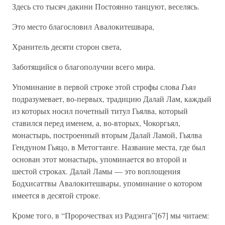
Здесь сто тысяч дакини Постоянно танцуют, веселясь.
Это место благословил Авалокитешвара,
Хранитель десяти сторон света,
Заботящийся о благополучии всего мира.
Упоминание в первой строке этой строфы слова
Гьял
подразумевает, во-первых, традицию Далай Лам, каждый
из которых носил почетный титул Гьялва, который
ставился перед именем, а, во-вторых, Чокоргьял,
монастырь, построенный вторым Далай Ламой, Гьялва
Гендуном Гьяцо, в Метогтанге. Название места, где был
основан этот монастырь, упоминается во второй и
шестой строках. Далай Ламы — это воплощения
Бодхисаттвы Авалокитешвары, упоминание о котором
имеется в десятой строке.
Кроме того, в “Пророчествах из Радэнга”[67] мы читаем: