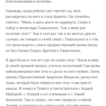
благопожелания и молитвы.
Однажды, когда ребенку шел третий год, мать
рассердилась на него и стала бранить. Он спокойно
ответил: “Мама, я здесь долго не задержусь. Скоро я
пойду в монастырь Ташилхунпо. Там у меня дом
получше этого”. Как в этот раз, так и во многих других
случаях, он говорил о своей связи с Ташилхунпо и о том,
что происходило с ним в предшествующей жизни [когда
он был Гьялва Гендун Друбом] в Ташилхунпо.
В другой раз в том же году он сказал отцу: “Когда я умер
[в своей прежней жизни], учитель песнопений Сангцулва
набальзамировал мое тело и сделал из него мумию. Затем
пришел Просветленный Защитник Махакала, распустил
ткань, которой было обернуто мое тело, и мы вместе
вышли. Я пошел в Тушиту и там встретился с Буддой
Майтреей, с Атишей и его учениками и с Ламой
Цонкапой. Там я слушал, что они говорили о святой
Дхарме, и попросил их совета о том, что мне нужно