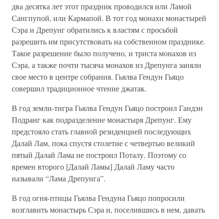
два десятка лет этот праздник проводился или Ламой
Сангпупой, или Кармапой. В тот год монахи монастырей
Сэра и Дрепунг обратились к властям с просьбой
разрешить им присутствовать на собственном празднике.
Такое разрешение было получено, и триста монахов из
Сэра, а также почти тысяча монахов из Дрепунга заняли
свое место в центре собрания. Гьялва Гендун Гьяцо
совершил традиционное чтение джатак.
В год земли-тигра Гьялва Гендун Гьяцо построил Гандэн
Подранг как подразделение монастыря Дрепунг. Ему
предстояло стать главной резиденцией последующих
Далай Лам, пока спустя столетие с четвертью великий
пятый Далай Лама не построил Поталу. Поэтому со
времен второго [Далай Ламы] Далай Ламу часто
называли “Лама Дрепунга”.
В год огня-птицы Гьялва Гендуна Гьяцо попросили
возглавить монастырь Сэра и, поселившись в нем, давать