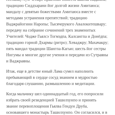
традицию Сиддхарани йог долгой жизни Амитаюса;
мандалу с девятью божествами Амитаюса вместе с
методами устранения препятствий; традицию
Ваджрайогини Наропы; Тысячерукого Авалокитешвару;
передачу на собрание сочинений трех знаменитых
Учителей: Чодже Гьялсэ Тогмэдпа, Калсангпа и Донёдпа;
традицию горной Дхармы (ритро); Хеваджру; Махачакру;
пять мандал традиции Шангпа-Кагью; шесть йог сестры
Нигумы и многие другие учения и передачи из Сутраяны
и Ваджраяны.
Итак, еще в детстве юный Лама сумел наполнить
пребывающий в сердце сосуд знанием и мудростью
благодаря слушанию, размышлению и медитации.
Когда мальчику шел одиннадцатый год, его попросили
избрать своей резиденцией Ташилхунпо и принять
звание перевоплощения Гьялва Гендун Друба,
основавшего монастырь Ташилхунпо. Он согласился, и в