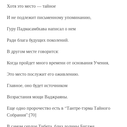
Хотя это место — тайное
И не подлежит письменному упоминанию,
Гуру Падмасамбхава написал о нем
Ради блага будущих поколений.
В другом месте говорится:
Когда пройдет много времени от основания Учения,
Это место послужит его оживлению.
Главное, оно будет источником
Возрастания мощи Ваджраяны.
Еще одно пророчество есть в “Тантре-тэрма Тайного
Собрания”:[70]
В самом сердце Тибета, близ долины Бигдже,