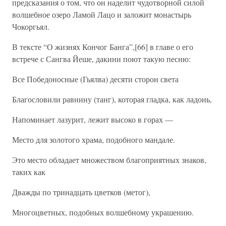
предсказания о том, что он наделит чудотворной силой
волшебное озеро Ламой Лацо и заложит монастырь
Чокоргьял.
В тексте “О жизнях Кончог Банга”,[66] в главе о его
встрече с Сангва Йеше, дакини поют такую песню:
Все Победоносные (Гьялва) десяти сторон света
Благословили равнину (танг), которая гладка, как ладонь,
Напоминает лазурит, лежит высоко в горах —
Место для золотого храма, подобного мандале.
Это место обладает множеством благоприятных знаков,
таких как
Дважды по тринадцать цветков (метог),
Многоцветных, подобных волшебному украшению.