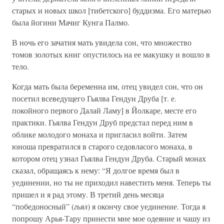
старых и новых школ [тибетского] буддизма. Его матерью
была йогини Мачиг Кунга Палмо.
В ночь его зачатия мать увидела сон, что множество
томов золотых книг опустилось на ее макушку и вошло в
тело.
Когда мать была беременна им, отец увидел сон, что он
посетил всеведущего Гьялва Гендун Друба [т. е.
покойного первого Далай Ламу] в Йолкаре, месте его
практики. Гьялва Гендун Друб предстал перед ним в
облике молодого монаха и пригласил войти. Затем
юноша превратился в старого седовласого монаха, в
котором отец узнал Гьялва Гендун Друба. Старый монах
сказал, обращаясь к нему: “Я долгое время был в
уединении, но ты не приходил навестить меня. Теперь ты
пришел и я рад этому. В третий день месяца
“победоносный” (
гьял
) я окончу свое уединение. Тогда я
попрошу Арья-Тару принести мне мое одеяние и чашу из