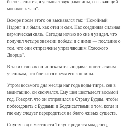
было чаепития, я услышал звук раковины, созывающий
монахов к чаю”.
Вскоре после этого он высказался так: “Покойный
Нэдонг и я были, как отец и сын. Нас соединяла сильная
кармическая связь. Сегодня ночью во сне я увидел, что
получил четыре знамени победы и с ними — послание о
том, что они отправлены управляющим Лхасского
Дворца”.
В таких словах он иносказательно давал понять своим
ученикам, что близится время его кончины.
Утром восьмого дня месяца наг года воды-тигра, сев в
медитацию, он скончался. Ему шел шестьдесят восьмой
год. Говорят, что он отправился в Страну Будды, чтобы
побеседовать с Буддами и Бодхисаттвами о том, когда и
где ему следует переродиться на благо живых существ.
Спустя год в местности Толунг родился младенец,