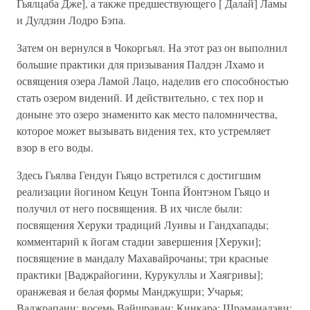
Гьялцаба Дже], а также предшествующего [ Далай] Ламы
и Дулдзин Лодро Бэпа.
Затем он вернулся в Чокоргьял. На этот раз он выполнил
большие практики для призывания Палдэн Лхамо и
освящения озера Ламой Лацо, наделив его способностью
стать озером видений. И действительно, с тех пор и
доныне это озеро знаменито как место паломничества,
которое может вызывать видения тех, кто устремляет
взор в его воды.
Здесь Гьялва Гендун Гьяцо встретился с достигшим
реализации йогином Кецун Тонпа Йонтэном Гьяцо и
получил от него посвящения. В их числе были:
посвящения Херуки традиций Луивы и Гандхапады;
комментарий к йогам стадии завершения [Херуки];
посвящение в мандалу Махавайрочаны; три красные
практики [Ваджрайогини, Курукуллы и Хаягривы];
оранжевая и белая формы Манджушри; Учарья;
Ваджрапани; восемь Вайшраван; Кинкара; Шраманадэви;