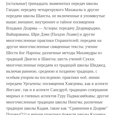
[остальные] тринадцать знаменитых передач школы
Гандан; передачу четырехрукого Махакалы и другие
передачи школы Шангпа, не включенные в упомянутые
выше; внешнее, внутреннее и тайное посвящения
Владыки Дхармы — Агхоры; передачу Дхармараджи,
Вайшраваны, Шри Дэви [Палдэн Лхамо] и другие
многочисленные практики Охранителей; передачи на
другие многочисленные священные тексты; учение
Шести йог Наропы; различные методы Махамудры из
традиций Двагпо и Шангпа; шесть учений Сукхи;
многочисленные передачи из традиций школы Шиджед,
включая раннюю, среднюю и позднюю традиции, с
особым упором на последнюю; практики
чод
, линии
передачи Ургьенпы; посвящения Хаягривы, как в аспекте
Янгсанг, так и в аспекте Сангдруб; традицию созерцания
мирных и гневных аспектов Гуру Падмасамбхавы; другие
многочисленные традиции школы Нингма; различные
традиции школы Кадам, такие как “Сравнения в Дхарме”
Потавы[71] и четыре практики божеств школы Кадампа;