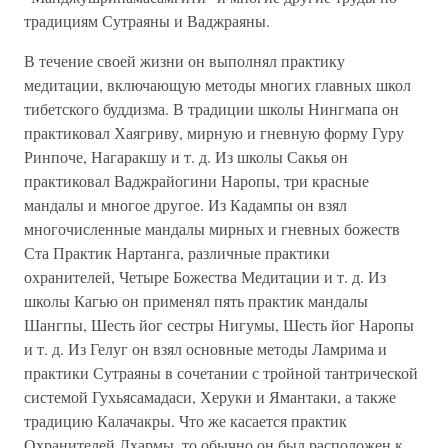
традициям Сутраяны и Ваджраяны.
В течение своей жизни он выполнял практику
медитации, включающую методы многих главных школ
тибетского буддизма. В традиции школы Нингмапа он
практиковал Хаягриву, мирную и гневную форму Гуру
Ринпоче, Нагаракшу и т. д. Из школы Сакья он
практиковал Ваджрайогини Наропы, три красные
мандалы и многое другое. Из Кадампы он взял
многочисленные мандалы мирных и гневных божеств
Ста Практик Нартанга, различные практики
охранителей, Четыре Божества Медитации и т. д. Из
школы Кагью он применял пять практик мандалы
Шангпы, Шесть йог сестры Нигумы, Шесть йог Наропы
и т. д. Из Гелуг он взял основные методы Ламрима и
практики Сутраяны в сочетании с тройной тантрической
системой Гухьясамадаси, Херуки и Ямантаки, а также
традицию Калачакры. Что же касается практик
Охранителей Дхармы, то обычно он был расположен к