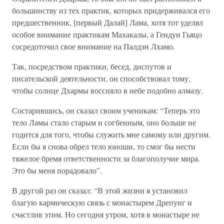
большинству из тех практик, которых придерживался его
предшественник, [первый Далай] Лама, хотя тот уделял
особое внимание практикам Махакалы, а Гендун Гьяцо
сосредоточил свое внимание на Палдэн Лхамо.
Так, посредством практики, бесед, диспутов и
писательской деятельности, он способствовал тому,
чтобы солнце Дхармы воссияло в небе подобно алмазу.
Состарившись, он сказал своим ученикам: “Теперь это
тело Ламы стало старым и согбенным, оно больше не
годится для того, чтобы служить мне самому или другим.
Если бы я снова обрел тело юноши, то смог бы нести
тяжелое бремя ответственности за благополучие мира.
Это бы меня порадовало”.
В другой раз он сказал: “В этой жизни я установил
благую кармическую связь с монастырем Дрепунг и
счастлив этим. Но сегодня утром, хотя в монастыре не