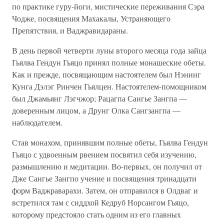
по практике гуру-йоги, мистические переживания Сэра
Чодже, посвящения Махакалы, Устраняющего
Препятствия, и Ваджравидараны.
В день первой четверти луны второго месяца года зайца
Гьялва Гендун Гьяцо принял полные монашеские обеты.
Как и прежде, посвящающим настоятелем был Нэнинг
Кунга Дэлэг Ринчен Гьялцен. Настоятелем-помощником
был Джамьянг Лэгчжор; Рацагпа Сангье Зангпа —
доверенным лицом, а Друнг Олка Сангзангпа —
наблюдателем.
Став монахом, принявшим полные обеты, Гьялва Гендун
Гьяцо с удвоенным рвением посвятил себя изучению,
размышлению и медитации. Во-первых, он получил от
Дже Сангье Зангпо учение и посвящения тринадцати
форм Ваджраварахи. Затем, он отправился в Олдваг и
встретился там с сиддхой Кедруб Норсангом Гьяцо,
которому предстояло стать одним из его главных