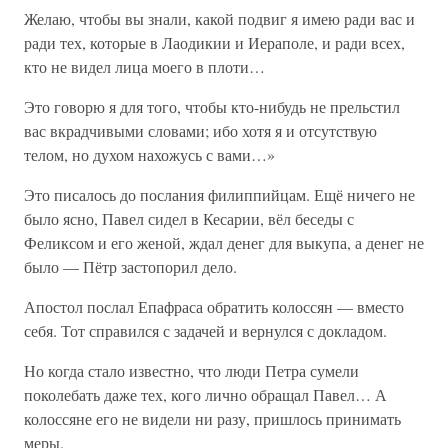
Желаю, чтобы вы знали, какой подвиг я имею ради вас и
ради тех, которые в Лаодикии и Иераполе, и ради всех,
кто не видел лица моего в плоти…
Это говорю я для того, чтобы кто-нибудь не прельстил
вас вкрадчивыми словами; ибо хотя я и отсутствую
телом, но духом нахожусь с вами…»
Это писалось до послания филиппийцам. Ещё ничего не
было ясно, Павел сидел в Кесарии, вёл беседы с
Феликсом и его женой, ждал денег для выкупа, а денег не
было — Пётр застопорил дело.
Апостол послал Епафраса обратить колоссян — вместо
себя. Тот справился с задачей и вернулся с докладом.
Но когда стало известно, что люди Петра сумели
поколебать даже тех, кого лично обращал Павел… А
колоссяне его не видели ни разу, пришлось принимать
меры.