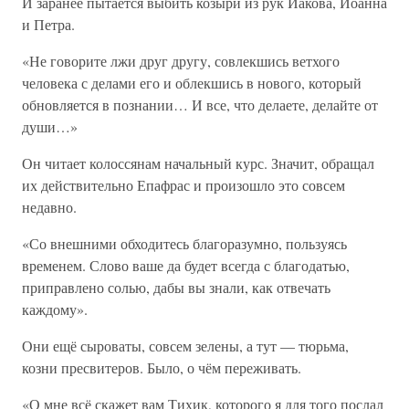
И заранее пытается выбить козыри из рук Иакова, Иоанна
и Петра.
«Не говорите лжи друг другу, совлекшись ветхого
человека с делами его и облекшись в нового, который
обновляется в познании… И все, что делаете, делайте от
души…»
Он читает колоссянам начальный курс. Значит, обращал
их действительно Епафрас и произошло это совсем
недавно.
«Со внешними обходитесь благоразумно, пользуясь
временем. Слово ваше да будет всегда с благодатью,
приправлено солью, дабы вы знали, как отвечать
каждому».
Они ещё сыроваты, совсем зелены, а тут — тюрьма,
козни пресвитеров. Было, о чём переживать.
«О мне всё скажет вам Тихик, которого я для того послал