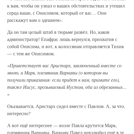
к вам, чтобы он узнал о ваших обстоятельствах и утешил
серца ваши, с Онисимом, который от вас… Они
расскажут вам о здешнем».
Да он там целый штаб в тюрьме развёл. Но, каков
администратор! Епафрас лишь вернулся, прихватив с
собой Онисима, и вот, к колоссянам отправляется Тихик
— с тем же Онисимом.
«Приветствует вас Аристарх, заключенный вместе со
мною, и Марк, племянник Варнавы (о котором вы
получили приказания: если придет к вам, примите его),
также Иисус, прозываемый Иустом, оба из обрезанных…
»
Оказывается, Аристарх сидел вместе с Павлом. А, за что,
интересно?
А вот ещё интереснее — возле Павла крутится Марк,
племянник Варнавы. Варнаву Павел невзлюбил ещё в те