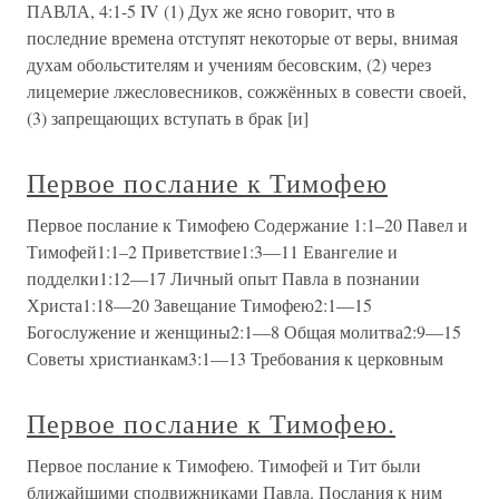
ПАВЛА, 4:1-5 IV (1) Дух же ясно говорит, что в
последние времена отступят некоторые от веры, внимая
духам обольстителям и учениям бесовским, (2) через
лицемерие лжесловесников, сожжённых в совести своей,
(3) запрещающих вступать в брак [и]
Первое послание к Тимофею
Первое послание к Тимофею Содержание 1:1–20 Павел и
Тимофей1:1–2 Приветствие1:3—11 Евангелие и
подделки1:12—17 Личный опыт Павла в познании
Христа1:18—20 Завещание Тимофею2:1—15
Богослужение и женщины2:1—8 Общая молитва2:9—15
Советы христианкам3:1—13 Требования к церковным
Первое послание к Тимофею.
Первое послание к Тимофею. Тимофей и Тит были
ближайшими сподвижниками Павла. Послания к ним