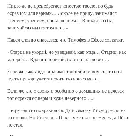
Никто да не пренебрегает юностью твоею; но будь
образцом для верных… Доколе не приду, занимайся
чтением, учением, наставлением… Вникай в себя;
занимайся сим постоянно…»
Павел словно опасается, что Тимофея в Ефесе совратят.
«Старца не укоряй, но увещевай, как отца… Стариц, как
матерей… Вдовиц почитай, истинных вдовиц…
Если же какая вдовица имеет детей или внучат, то они
пусть прежде учатся почитать свою семью…
Если же кто о своих и особенно о домашних не печется,
тот отрекся от веры и хуже неверного…»
Петру бы это понравилось. Да и самому Иисусу, если на
то пошло. Но Иисус для Павла уже стал знаменем, а Пётр
не стал.