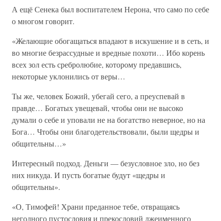
А ещё Сенека был воспитателем Нерона, что само по себе
о многом говорит.
«Желающие обогащаться впадают в искушение и в сеть, и
во многие безрассудные и вредные похоти… Ибо корень
всех зол есть сребролюбие, которому предавшись,
некоторые уклонились от веры…
Ты же, человек Божий, убегай сего, а преуспевай в
правде… Богатых увещевай, чтобы они не высоко
думали о себе и уповали не на богатство неверное, но на
Бога… Чтобы они благодетельствовали, были щедры и
общительны…»
Интересный подход. Деньги — безусловное зло, но без
них никуда. И пусть богатые будут «щедры и
общительны».
«О, Тимофей! Храни преданное тебе, отвращаясь
негодного пустословия и прекословий лжеименного