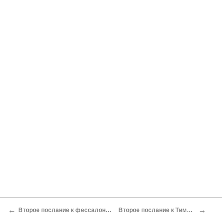
←
→
Второе послание к фессалонийцам.
Второе послание к Тимофею.