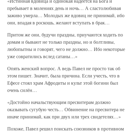
«Истинная вдовица и одинокая надеется на Бога и
пребывает в молениях день и ночь… А сластолюбивая
заживо умерла… Молодых же вдовиц не принимай, ибо
они, впадая в роскошь, желают вступать в брак…
Притом же они, будучи праздны, приучаются ходить по
домам и бывают не только праздны, но и болтливы,
любопытны и говорят, чего не должно… Ибо некоторые
уже совратились вслед сатаны…»
Опять женский вопрос. А ведь Павел не просто так об
этом пишет. Значит, была причина. Если учесть, что в
Ефесе стоял храм Афродиты и культ этой богини был
очень силён…
«Достойно начальствующим пресвитерам должно
оказывать сугубую честь… Обвинение на пресвитера не
иначе принимай, как при двух или трех свидетелях…»
Похоже, Павел решил поискать союзников в противном