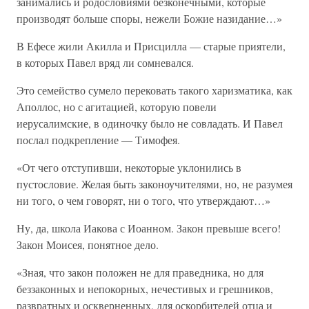
занимались и родословиями безконечными, которые
производят больше споры, нежели Божие назидание…»
В Ефесе жили Акилла и Присцилла — старые приятели,
в которых Павел вряд ли сомневался.
Это семейство сумело перековать такого харизматика, как
Аполлос, но с агитацией, которую повели
иерусалимские, в одиночку было не совладать. И Павел
послал подкрепление — Тимофея.
«От чего отступивши, некоторые уклонились в
пустословие. Желая быть законоучителями, но, не разумея
ни того, о чем говорят, ни о того, что утверждают…»
Ну, да, школа Иакова с Иоанном. Закон превыше всего!
Закон Моисея, понятное дело.
«Зная, что закон положен не для праведника, но для
беззаконных и непокорных, нечестивых и грешников,
развратных и оскверненных, для оскорбителей отца и