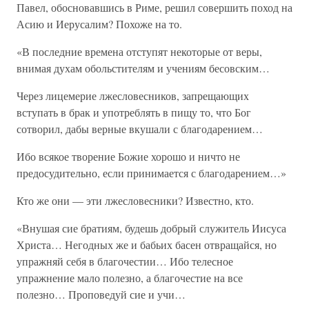
Павел, обосновавшись в Риме, решил совершить поход на
Асию и Иерусалим? Похоже на то.
«В последние времена отступят некоторые от веры,
внимая духам обольстителям и учениям бесовским…
Через лицемерие лжесловесников, запрещающих
вступать в брак и употреблять в пищу то, что Бог
сотворил, дабы верные вкушали с благодарением…
Ибо всякое творение Божие хорошо и ничто не
предосудительно, если принимается с благодарением…»
Кто же они — эти лжесловесники? Известно, кто.
«Внушая сие братиям, будешь добрый служитель Иисуса
Христа… Негодных же и бабьих басен отвращайся, но
упражняй себя в благочестии… Ибо телесное
упражнение мало полезно, а благочестие на все
полезно… Проповедуй сие и учи…