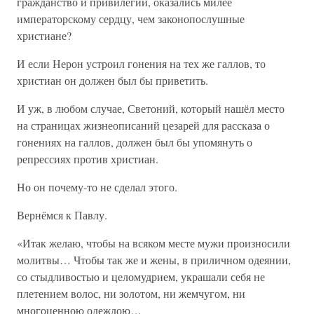
гражданство и привилегии, оказались милее
императорскому сердцу, чем законопослушные
христиане?
И если Нерон устроил гонения на тех же галлов, то
христиан он должен был бы приветить.
И уж, в любом случае, Светоний, который нашёл место
на страницах жизнеописаний цезарей для рассказа о
гонениях на галлов, должен был бы упомянуть о
репрессиях против христиан.
Но он почему-то не сделал этого.
Вернёмся к Павлу.
«Итак желаю, чтобы на всяком месте мужи произносили
молитвы… Чтобы так же и жены, в приличном одеянии,
со стыдливостью и целомудрием, украшали себя не
плетением волос, ни золотом, ни жемчугом, ни
многоценною одеждою…