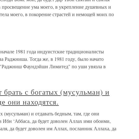
 в просвещение ума моего, в укрепление душевных и
 тела моего, в покорение страстей и немощей моих по
в начале 1981 года индуистские традиционалисты
 Раджниша. Тогда же, в 1981 году, было начато
о “"Раджниш Фаундэйшн Лимитед" по уши увязла в
т брать с богатых (мусульман) и
де они находятся.
ых (мусульман) и отдавать бедным, там, где они
ов Ибн ‘Аббаса, да будет доволен Аллах ими обоими,
аля, да будет доволен им Аллах, посланник Аллаха, да