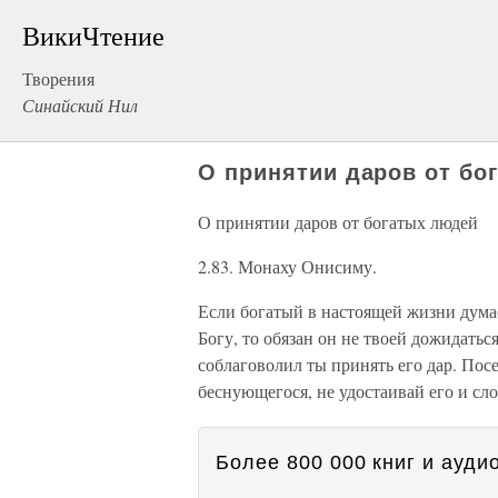
ВикиЧтение
Творения
Синайский Нил
О принятии даров от бо
О принятии даров от богатых людей
2.83. Монаху Онисиму.
Если богатый в настоящей жизни думае
Богу, то обязан он не твоей дожидаться
соблаговолил ты принять его дар. Посе
беснующегося, не удостаивай его и сло
Более 800 000 книг и аудио