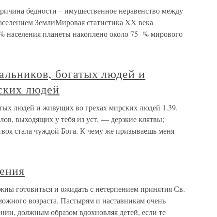
Причина бедности – имущественное неравенство между
аселением ЗемлиМировая статистика XX века
5 % населения планеты накоплено около 75 % мирового
альников, богатых людей и
ских людей
тых людей и живущих во грехах мирских людей 1.39.
ов, выходящих у тебя из уст, — дерзкие клятвы;
твоя стала чуждой Бога. К чему же призываешь меня
ения
ны готовиться и ожидать с нетерпением принятия Св.
можного возраста. Пастырям и наставникам очень
нии, должным образом вдохновляя детей, если те