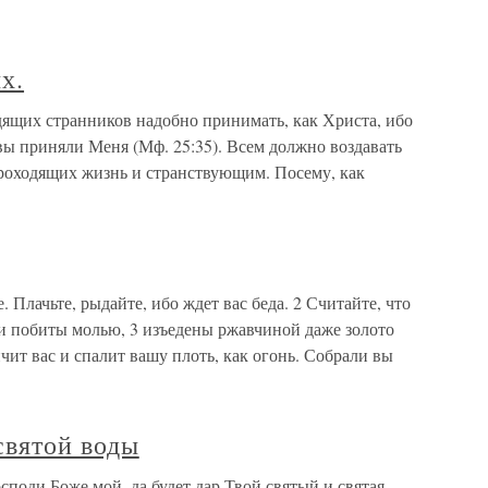
х.
дящих странников надобно принимать, как Христа, ибо
вы приняли Меня (Мф. 25:35). Всем должно воздавать
проходящих жизнь и странствующим. Посему, как
. Плачьте, рыдайте, ибо ждет вас беда. 2 Считайте, что
и побиты молью, 3 изъедены ржавчиной даже золото
чит вас и спалит вашу плоть, как огонь. Собрали вы
святой воды
поди Боже мой, да будет дар Твой святый и святая