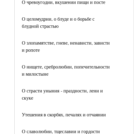
О чревоугодии, вкушении пищи и посте
О целомудрии, о блуде и о борьбе с
блудной страстью
О злопамятстве, гневе, ненависти, зависти
и ропоте
О нищете, сребролюбии, попечительности
и милостыне
О страсти уныния - праздности, лени и
скуке
Утешения в скорбях, печалях и отчаянии
О славолюбии, тщеславии и гордости