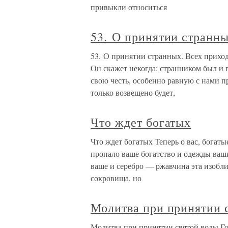
привыкли относиться
53. О принятии странны
53. О принятии странных. Всех прихо
Он скажет некогда: странником был и 
свою честь, особенно равную с нами 
только возвещено будет,
Что ждет богатых
Что ждет богатых Теперь о вас, богатые
пропало ваше богатство и одежды ваш
ваше и серебро — ржавчина эта изобли
сокровища, но
Молитва при принятии 
Молитва при принятии святой воды Гос