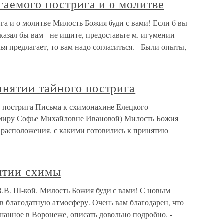
гаемого пострига и о молитве
га и о молитве Милость Божия буди с вами! Если б вы
сказал бы вам - не ищите, предоставьте м. игумении
ья предлагает, то вам надо согласиться. - Были опыты,
инятии тайного пострига
о пострига Письма к схимонахине Елецкого
 миру Софье Михайловне Ивановой) Милость Божия
и расположения, с какими готовились к принятию
нятии схимы
В.В. Ш-кой. Милость Божия буди с вами! С новым
 в благодатную атмосферу. Очень вам благодарен, что
шанное в Воронеже, описать довольно подробно. -