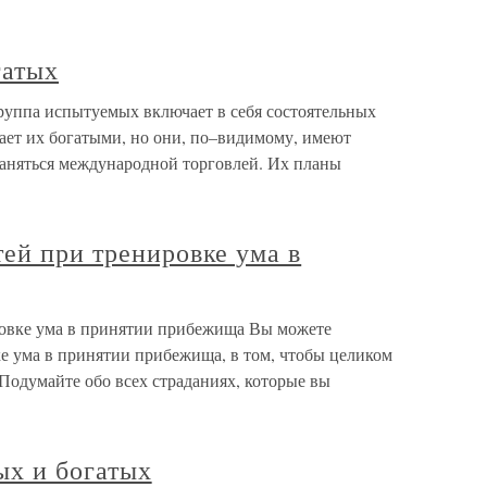
гатых
уппа испытуемых включает в себя состоятельных
вает их богатыми, но они, по–видимому, имеют
заняться международной торговлей. Их планы
ей при тренировке ума в
ровке ума в принятии прибежища Вы можете
ке ума в принятии прибежища, в том, чтобы целиком
.Подумайте обо всех страданиях, которые вы
ых и богатых