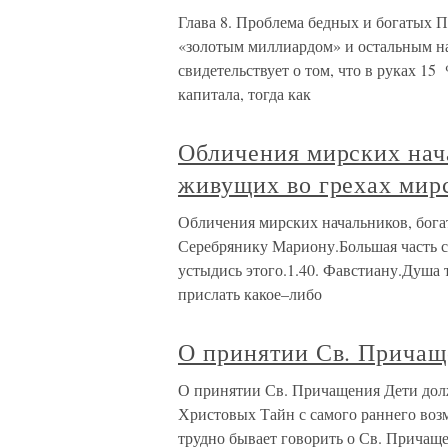
Глава 8. Проблема бедных и богатых 
«золотым миллиардом» и остальным н
свидетельствует о том, что в руках 1
капитала, тогда как
Обличения мирских нач
живущих во грехах мир
Обличения мирских начальников, бога
Серебрянику Мариону.Большая часть сл
устыдись этого.1.40. Фавстиану.Душа 
прислать какое–либо
О принятии Св. Причащ
О принятии Св. Причащения Дети долж
Христовых Тайн с самого раннего воз
трудно бывает говорить о Св. Причаще