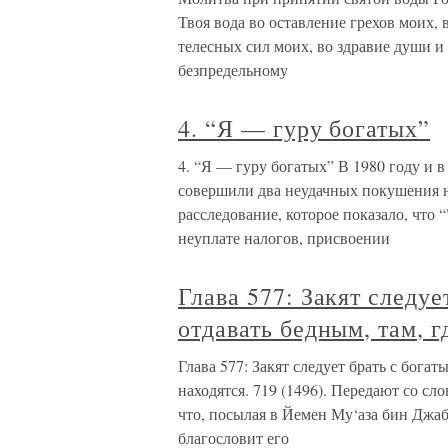
Твоя вода во оставление грехов моих,
телесных сил моих, во здравие души и
безпредельному
4. “Я — гуру богатых”
4. “Я — гуру богатых” В 1980 году и 
совершили два неудачных покушения на
расследование, которое показало, чт
неуплате налогов, присвоении
Глава 577: Закят следуе
отдавать бедным, там, г
Глава 577: Закят следует брать с богат
находятся. 719 (1496). Передают со сл
что, посылая в Йемен Му‘аза бин Джаб
благословит его