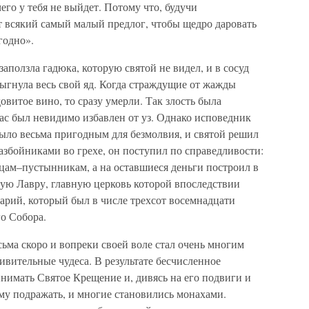
его у тебя не выйдет. Потому что, будучи
 всякий самый малый предлог, чтобы щедро даровать
годно».
аползла гадюка, которую святой не видел, и в сосуд
ыгнула весь свой яд. Когда страждущие от жажды
витое вино, то сразу умерли. Так злость была
час был невидимо избавлен от уз. Однако исповедник
было весьма пригодным для безмолвия, и святой решил
разбойниками во грехе, он поступил по справедливости:
цам–пустынникам, а на оставшиеся деньги построил в
ую Лавру, главную церковь которой впоследствии
рий, который был в числе трехсот восемнадцати
о Собора.
ьма скоро и вопреки своей воле стал очень многим
ивительные чудеса. В результате бесчисленное
нимать Святое Крещение и, дивясь на его подвиги и
му подражать, и многие становились монахами.