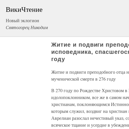
ВикиЧтение
Новый эклогион
Святогорец Никодим
Житие и подвиги препод
исповедника, спасшегос
году
Житие и подвиги преподобного отца н
мученической смерти в 276 году
В 270 году по Рождестве Христовом в 
идолопоклонником, все же в самом нач
христианам, поклоняющимся Истинном
которым служил, воздвиг на христиан 
Аврелиан разослал нечестивый указ, 
всяческое тщание и усердие в убежден