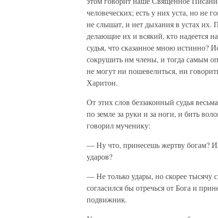
этом говорит наше Священное Писание
человеческих; есть у них уста, но не го
не слышат, и нет дыхания в устах их.
делающие их и всякий, кто надеется на
судья, что сказанное мною истинно? И
сокрушить им члены, и тогда самым о
не могут ни пошевелиться, ни говори
Харитон.
От этих слов беззаконный судья весьма
по земле за руки и за ноги, и бить в
говорил мученику:
— Ну что, принесешь жертву богам? И
ударов?
— Не только удары, но скорее тысячу 
согласился бы отречься от Бога и при
подвижник.