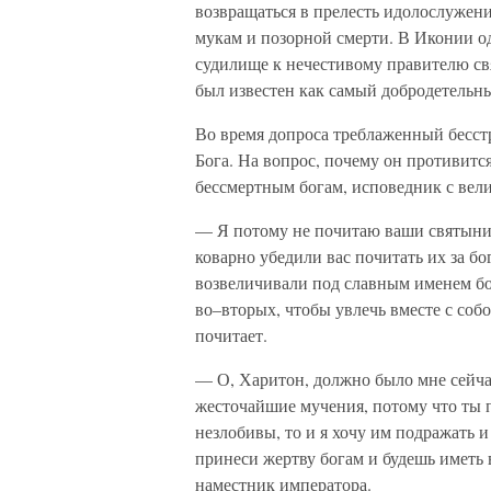
возвращаться в прелесть идолослужения
мукам и позорной смерти. В Иконии о
судилище к нечестивому правителю свя
был известен как самый добродетельн
Во время допроса треблаженный бесст
Бога. На вопрос, почему он противитс
бессмертным богам, исповедник с вел
— Я потому не почитаю ваши святыни, 
коварно убедили вас почитать их за б
возвеличивали под славным именем бож
во–вторых, чтобы увлечь вместе с собо
почитает.
— О, Харитон, должно было мне сейчас 
жесточайшие мучения, потому что ты п
незлобивы, то и я хочу им подражать и 
принеси жертву богам и будешь иметь 
наместник императора.