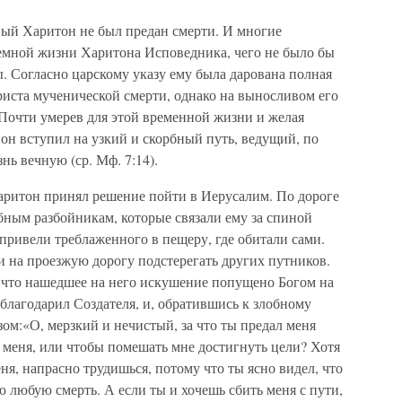
ый Харитон не был предан смерти. И многие
емной жизни Харитона Исповедника, чего не было бы
ы. Согласно царскому указу ему была дарована полная
Христа мученической смерти, однако на выносливом его
 Почти умерев для этой временной жизни и желая
он вступил на узкий и скорбный путь, ведущий, по
нь вечную (ср. Мф. 7:14).
аритон принял решение пойти в Иерусалим. По дороге
бным разбойникам, которые связали ему за спиной
привели треблаженного в пещеру, где обитали сами.
и на проезжую дорогу подстерегать других путников.
 что нашедшее на него искушение попущено Богом на
зблагодарил Создателя, и, обратившись к злобному
зом:«О, мерзкий и нечистый, за что ты предал меня
меня, или чтобы помешать мне достигнуть цели? Хотя
ня, напрасно трудишься, потому что ты ясно видел, что
ю любую смерть. А если ты и хочешь сбить меня с пути,