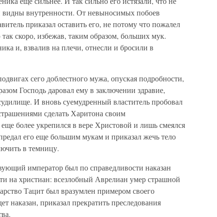
ника еще сильнее. И так сильно его истязали, что не
ли видны внутренности. От невыносимых побоев
витель приказал оставить его, не потому что пожалел
р так скоро, избежав, таким образом, больших мук.
ка и, взвалив на плечи, отнесли и бросили в
подвигах сего доблестного мужа, опуская подробности,
разом Господь даровал ему в заключении здравие,
судилище. И вновь суемудренный властитель пробовал
устрашениями сделать Харитона своим
еще более укрепился в вере Христовой и лишь смеялся
предал его еще большим мукам и приказал жечь тело
лючить в темницу.
вующий император был по справедливости наказан
ойти на христиан: всезлобный Аврелиан умер страшной
царство Тацит был вразумлен примером своего
дет наказан, приказал прекратить преследования
тва.