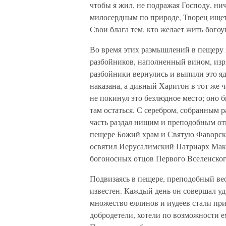
чтобы я жил, не подражая Господу, нич
милосердным по природе, Творец ищет
Свои блага тем, кто желает жить богоу
Во время этих размышлений в пещеру з
разбойников, наполненный вином, изр
разбойники вернулись и выпили это ядо
наказана, а дивный Харитон в тот же 
не покинул это безлюдное место; оно 
там остаться. С серебром, собранным 
часть раздал нищим и преподобным от
пещере Божий храм и Святую Фаворск
освятил Иерусалимский Патриарх Мака
богоносных отцов Первого Вселенског
Подвизаясь в пещере, преподобный вес
известен. Каждый день он совершал уд
множество еллинов и иудеев стали при
добродетели, хотели по возможности е