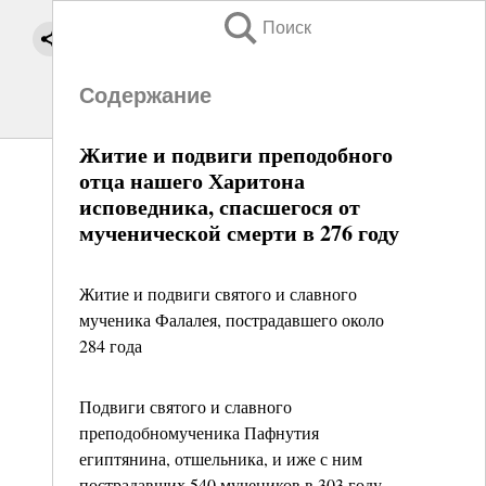
Поиск
Содержание
Житие и подвиги преподобного
отца нашего Харитона
исповедника, спасшегося от
мученической смерти в 276 году
Житие и подвиги святого и славного
мученика Фалалея, пострадавшего около
284 года
Подвиги святого и славного
преподобномученика Пафнутия
египтянина, отшельника, и иже с ним
пострадавших 540 мучеников в 303 году