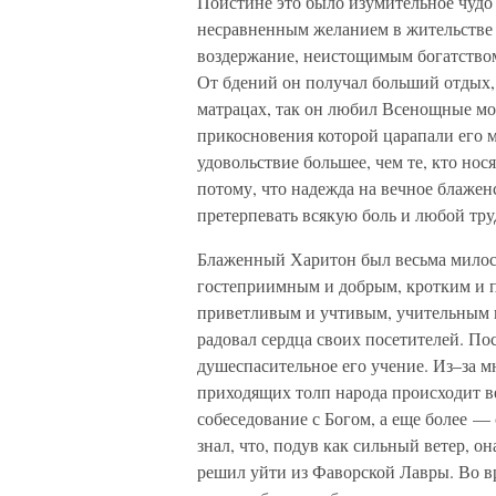
Поистине это было изумительное чудо
несравненным желанием в жительстве п
воздержание, неистощимым богатством
От бдений он получал больший отдых,
матрацах, так он любил Всенощные мо
прикосновения которой царапали его
удовольствие большее, чем те, кто нос
потому, что надежда на вечное блажен
претерпевать всякую боль и любой тру
Блаженный Харитон был весьма милос
гостеприимным и добрым, кротким и п
приветливым и учтивым, учительным 
радовал сердца своих посетителей. П
душеспасительное его учение. Из–за м
приходящих толп народа происходит в
собеседование с Богом, а еще более — 
знал, что, подув как сильный ветер, 
решил уйти из Фаворской Лавры. Во в