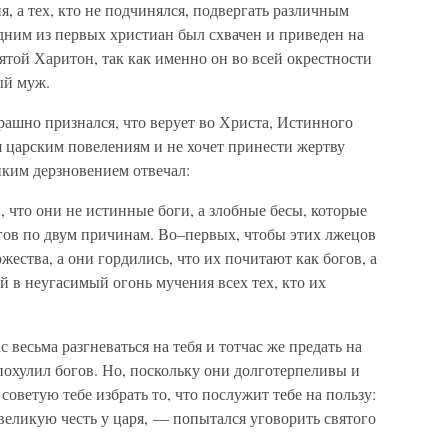
, а тех, кто не подчинялся, подвергать различным
дним из первых христиан был схвачен и приведен на
той Харитон, так как именно он во всей окрестности
ый муж.
рашно признался, что верует во Христа, Истинного
я царским повелениям и не хочет принести жертву
иким дерзновением отвечал:
что они не истинные боги, а злобные бесы, которые
огов по двум причинам. Во–первых, чтобы этих лжецов
ества, а они гордились, что их почитают как богов, а
й в неугасимый огонь мучения всех тех, кто их
весьма разгневаться на тебя и тотчас же предать на
охулил богов. Но, поскольку они долготерпеливы и
советую тебе избрать то, что послужит тебе на пользу:
великую честь у царя, — попытался уговорить святого