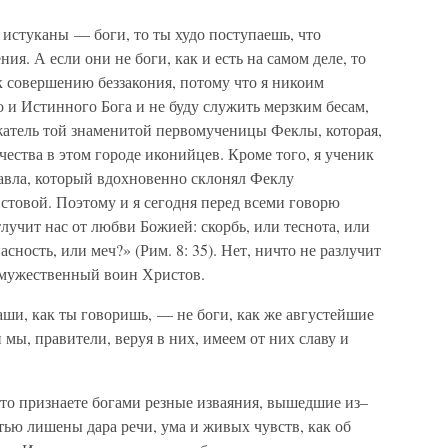
 истуканы — боги, то ты худо поступаешь, что
я. А если они не боги, как и есть на самом деле, то
к совершению беззакония, потому что я никоим
о и Истинного Бога и не буду служить мерзким бесам,
жатель той знаменитой первомученицы Феклы, которая,
чества в этом городе иконийцев. Кроме того, я ученик
авла, который вдохновенно склонял Феклу
стовой. Поэтому и я сегодня перед всеми говорю
лучит нас от любви Божией: скорбь, или теснота, или
асность, или меч?» (Рим. 8: 35). Нет, ничто не разлучит
 мужественный воин Христов.
ши, как ты говоришь, — не боги, как же августейшие
мы, правители, веруя в них, имеем от них славу и
что признаете богами резные изваяния, вышедшие из–
тью лишены дара речи, ума и живых чувств, как об