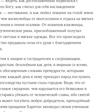
 — видеть, как достоблаженный подвизался с
о Богу, как считал для себя наслаждением
 — нестяжание, и как любил лежание на голой земле.
 чем жизнелюбцы от многоспания и отдыха на мягких
ления и пения псалмов. От ношения власяницы,
 мученические раны, присноблаженный получал
ят светлые и мягкие одежды. Все это происходило
ство придавала силы его душе с благодарением
д.
тив к нищим и сострадателен к согрешающим,
ростым, беззлобным как дитя, и мирным со всеми,
и обогащенным словами премудрости, которыми
осему каждый день к нему приходил народ послушать
ноголюдства пустыня стала городом. Видя, что от
еликое смущение, чем нарушается его безмолвие и
стараясь убежать от человеческой славы, ибо святой
она может погубить любую добродетель, преподобный
ремя прощания Харитон заповедал своим ученикам