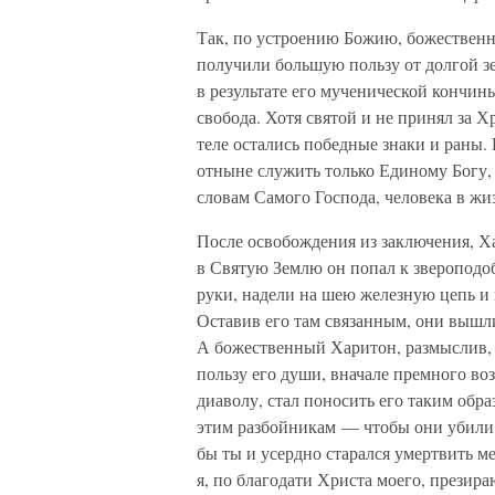
Так, по устроению Божию, божественн
получили большую пользу от долгой з
в результате его мученической кончин
свобода. Хотя святой и не принял за 
теле остались победные знаки и раны.
отныне служить только Единому Богу, 
словам Самого Господа, человека в жиз
После освобождения из заключения, Х
в Святую Землю он попал к звероподо
руки, надели на шею железную цепь и 
Оставив его там связанным, они вышл
А божественный Харитон, размыслив,
пользу его души, вначале премного во
диаволу, стал поносить его таким обра
этим разбойникам — чтобы они убили 
бы ты и усердно старался умертвить ме
я, по благодати Христа моего, презира