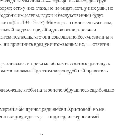
: «Идолы язычников — серебро и золото, дело рук
ворят; есть у них глаза, но не видят; есть у них уши, но
 Подобны им (слепы, глухи и бесчувственны) будут
 них» (Пс. 134:15–18). Может, ты сомневаешься в том,
спытай на деле: предай идолов огню, прикажи
пытом познаешь, что они совершенно бесчувственны и
ть, ни причинить вред уничтожающим их, — ответил
 разгневался и приказал обнажить святого, растянуть
оловьими жилами. При этом звероподобный правитель
ли хочешь, чтобы на твое тело обрушилось еще больше
смертей я бы принял ради любви Христовой, но не
нести жертву идолам, — подтвердил терпеливый