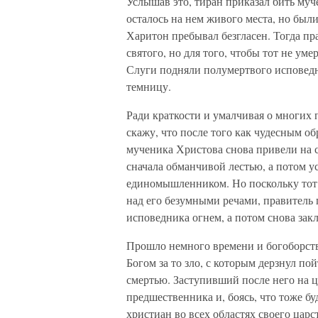
Услышав это, тиран приказал бить муче
осталось на нем живого места, но бы
Харитон пребывал безгласен. Тогда пра
святого, но для того, чтобы тот не уме
Слуги подняли полумертвого исповедни
темницу.
Ради краткости и умалчивая о многих 
скажу, что после того как чудесным об
мученика Христова снова привели на 
сначала обманчивой лестью, а потом 
единомышленником. Но поскольку тот 
над его безумными речами, правитель 
исповедника огнем, а потом снова зак
Прошло немного времени и богоборст
Богом за то зло, с которым дерзнул п
смертью. Заступивший после него на 
предшественника и, боясь, что тоже бу
христиан во всех областях своего царс