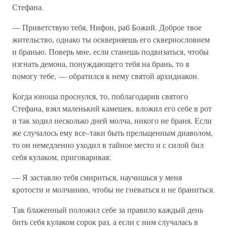
Стефана.
— Приветствую тебя, Нифон, раб Божий. Доброе твое
жительство, однако ты оскверняешь его сквернословием
и бранью. Поверь мне, если станешь подвизаться, чтобы
изгнать демона, понуждающего тебя на брань, то я
помогу тебе, — обратился к нему святой архидиакон.
Когда юноша проснулся, то, поблагодарив святого
Стефана, взял маленький камешек, вложил его себе в рот
и так ходил несколько дней молча, никого не браня. Если
же случалось ему все–таки быть прельщенным диаволом,
то он немедленно уходил в тайное место и с силой бил
себя кулаком, приговаривая:
— Я заставлю тебя смириться, научишься у меня
кротости и молчанию, чтобы не гневаться и не браниться.
Так блаженный положил себе за правило каждый день
бить себя кулаком сорок раз, а если с ним случалась в