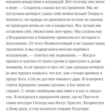
никаким коварством и неправдой. Вот поэтому они жили
в мире — Создатель слышал все их прошения. Мы же
поступаем наоборот: самих себя любим больше Творца и
ближнего, ни правды не держимся ни истину не храним,
но проводим жизнь во зле и коварствах. Все лучшее мы
оставляем себе, обожествив свое чрево. Мы служим ему,
а Вседержителю и ближнему приносим все негодное и
бесполезное. От этого Всемилостивый и не слышит наши
прошения, и мы подвергаемся многим скорбям и
искушениям, — ответил ему подвижник. — Когда я
пришел в чувство от своих грехов и приступил к делам
покаяния, то не прошло и трех лет, как однажды вечером
ко мне пришел помысел, что вот, уже столько времени я
прошу Бога, а Он не дал мне никакого дара. Я осквернил
Святое Крещение своими грехами, и Бог меня не
слышит. С этими скорбными мыслями я уснул и увидел
сон. Я находился в прекрасном храме, где на Престоле
славы восседал Господь наш Иисус Христос. Воздвигнув
к Нему руки, я стал молиться словами Псалтири: