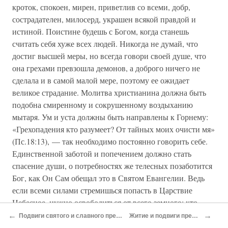
кроток, спокоен, мирен, приветлив со всеми, добр,
сострадателен, милосерд, украшен всякой правдой и
истиной. Поистине будешь с Богом, когда станешь
считать себя хуже всех людей. Никогда не думай, что
достиг высшей меры, но всегда говори своей душе, что
она грехами превзошла демонов, а доброго ничего не
сделала и в самой малой мере, поэтому ее ожидает
великое страдание. Молитва христианина должна быть
подобна смиренному и сокрушенному воздыханию
мытаря. Ум и уста должны быть направлены к Горнему:
«Грехопадения кто разумеет? От тайных моих очисти мя»
(Пс.18:13), — так необходимо постоянно говорить себе.
Единственной заботой и попечением должно стать
спасение души, о потребностях же телесных позаботится
Бог, как Он Сам обещал это в Святом Евангелии. Ведь
если всеми силами стремишься попасть в Царствие
Небесное, нужно освободиться от всего земного: кто
плывет с большим грузом, быстро утонет. Все телесные
←
→
Подвиги святого и славного преподобномученика Пафнутия египтянина, отшельника, и иже с ним пострадавших 540 мучеников в 303 году
Житие и подвиги преподобной матери нашей и учителя Синклитикии, подвизавшейся в IV веке
страсти умерщвляются малоедением и бдением,