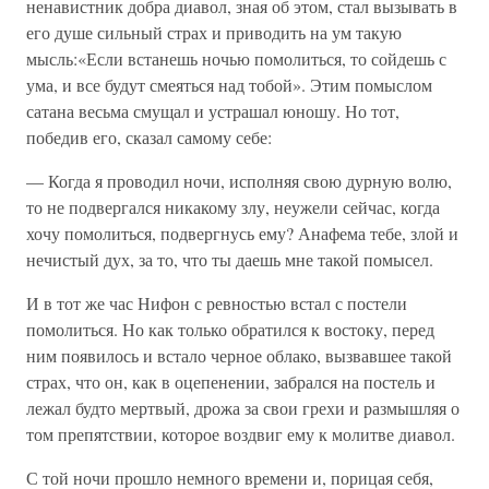
ненавистник добра диавол, зная об этом, стал вызывать в
его душе сильный страх и приводить на ум такую
мысль:«Если встанешь ночью помолиться, то сойдешь с
ума, и все будут смеяться над тобой». Этим помыслом
сатана весьма смущал и устрашал юношу. Но тот,
победив его, сказал самому себе:
— Когда я проводил ночи, исполняя свою дурную волю,
то не подвергался никакому злу, неужели сейчас, когда
хочу помолиться, подвергнусь ему? Анафема тебе, злой и
нечистый дух, за то, что ты даешь мне такой помысел.
И в тот же час Нифон с ревностью встал с постели
помолиться. Но как только обратился к востоку, перед
ним появилось и встало черное облако, вызвавшее такой
страх, что он, как в оцепенении, забрался на постель и
лежал будто мертвый, дрожа за свои грехи и размышляя о
том препятствии, которое воздвиг ему к молитве диавол.
С той ночи прошло немного времени и, порицая себя,