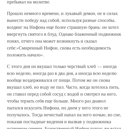
пребывал на молитве.
Прошло немного времени, и лукавый демон, не в силах
вынести победу над собой, используя разные способы,
воздвиг на Нифона еще более страшную брань: он хотел
ввергнуть святого в блуд. Однако блаженный подвижник
понял, отчего она может возникнуть и сказал
себе:«Смиренный Нифон, снова есть необходимость
положить начало».
С этого дня он вкушал только черствый хлеб — иногда
всю неделю, иногда раз в два дня, а иногда всю неделю
вообще воздерживался от пищи. Потом же он снова
вкушал хлеб, но воду не пил. Часто, когда хотелось пить,
он ставил перед собой сосуд с водой и смотрел на него,
чтобы терзать себя еще больше. Много раз диавол
пытался искусить Нифона, но днем у него этого не
получалось. Тогда нечистый напал на него ночью, во сне,
показав постыдные видения и вызвав у подвижника
истечение семени. Божественный Нифон тотчас же встал