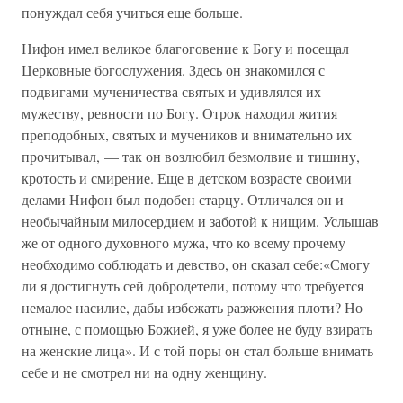
понуждал себя учиться еще больше.
Нифон имел великое благоговение к Богу и посещал
Церковные богослужения. Здесь он знакомился с
подвигами мученичества святых и удивлялся их
мужеству, ревности по Богу. Отрок находил жития
преподобных, святых и мучеников и внимательно их
прочитывал, — так он возлюбил безмолвие и тишину,
кротость и смирение. Еще в детском возрасте своими
делами Нифон был подобен старцу. Отличался он и
необычайным милосердием и заботой к нищим. Услышав
же от одного духовного мужа, что ко всему прочему
необходимо соблюдать и девство, он сказал себе:«Смогу
ли я достигнуть сей добродетели, потому что требуется
немалое насилие, дабы избежать разжжения плоти? Но
отныне, с помощью Божией, я уже более не буду взирать
на женские лица». И с той поры он стал больше внимать
себе и не смотрел ни на одну женщину.