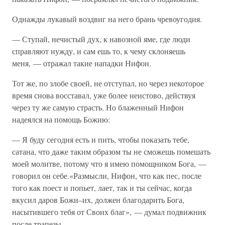
Однажды лукавый воздвиг на него брань чревоугодия.
— Ступай, нечистый дух, к навозной яме, где люди
справляют нужду, и сам ешь то, к чему склоняешь
меня, — отражал такие нападки Нифон.
Тот же, по злобе своей, не отступал, но через некоторое
время снова восставал, уже более неистово, действуя
через ту же самую страсть. Но блаженный Нифон
надеялся на помощь Божию:
— Я буду сегодня есть и пить, чтобы показать тебе,
сатана, что даже таким образом ты не сможешь помешать
моей молитве, потому что я имею помощником Бога, —
говорил он себе.«Размысли, Нифон, что как пес, после
того как поест и попьет, лает, так и ты сейчас, когда
вкусил даров Божи–их, должен благодарить Бога,
насытившего тебя от Своих благ», — думал подвижник
после трапезы.