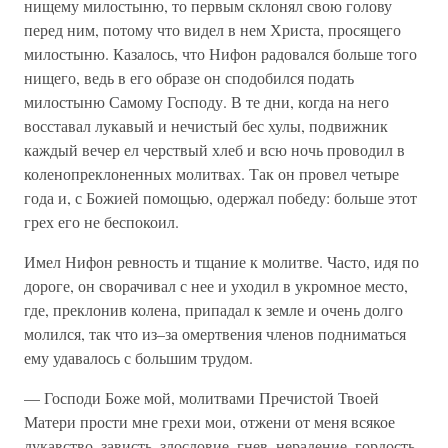
нищему милостыню, то первым склонял свою голову
перед ним, потому что видел в нем Христа, просящего
милостыню. Казалось, что Нифон радовался больше того
нищего, ведь в его образе он сподобился подать
милостыню Самому Господу. В те дни, когда на него
восставал лукавый и нечистый бес хулы, подвижник
каждый вечер ел черствый хлеб и всю ночь проводил в
коленопреклоненных молитвах. Так он провел четыре
года и, с Божией помощью, одержал победу: больше этот
грех его не беспокоил.
Имел Нифон ревность и тщание к молитве. Часто, идя по
дороге, он сворачивал с нее и уходил в укромное место,
где, преклонив колена, припадал к земле и очень долго
молился, так что из–за омертвения членов подниматься
ему удавалось с большим трудом.
— Господи Боже мой, молитвами Пречистой Твоей
Матери прости мне грехи мои, отжени от меня всякое
лукавство, зависть, злословие, гнев, нерадение, гордость,