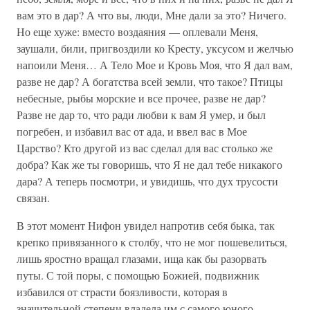
вам это в дар? А что вы, люди, Мне дали за это? Ничего.
Но еще хуже: вместо воздаяния — оплевали Меня,
заушали, били, пригвоздили ко Кресту, уксусом и желчью
напоили Меня… А Тело Мое и Кровь Моя, что Я дал вам,
разве не дар? А богатства всей земли, что такое? Птицы
небесные, рыбы морские и все прочее, разве не дар?
Разве не дар то, что ради любви к вам Я умер, и был
погребен, и избавил вас от ада, и ввел вас в Мое
Царство? Кто другой из вас сделал для вас столько же
добра? Как же ты говоришь, что Я не дал тебе никакого
дара? А теперь посмотри, и увидишь, что дух трусости
связан.
В этот момент Нифон увидел напротив себя быка, так
крепко привязанного к столбу, что не мог пошевелиться,
лишь яростно вращал глазами, ища как бы разорвать
путы. С той поры, с помощью Божией, подвижник
избавился от страсти боязливости, которая в
значительной степени владела им с самого юного