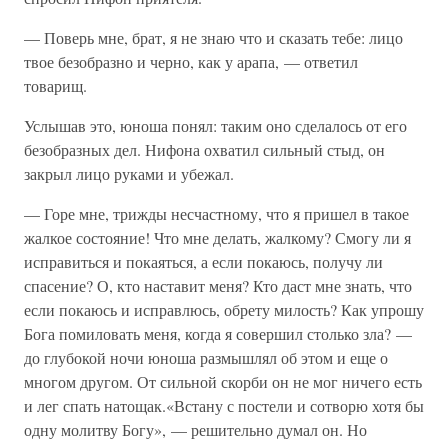
— Поверь мне, брат, я не знаю что и сказать тебе: лицо
твое безобразно и черно, как у арапа, — ответил
товарищ.
Услышав это, юноша понял: таким оно сделалось от его
безобразных дел. Нифона охватил сильный стыд, он
закрыл лицо руками и убежал.
— Горе мне, трижды несчастному, что я пришел в такое
жалкое состояние! Что мне делать, жалкому? Смогу ли я
исправиться и покаяться, а если покаюсь, получу ли
спасение? О, кто наставит меня? Кто даст мне знать, что
если покаюсь и исправлюсь, обрету милость? Как упрошу
Бога помиловать меня, когда я совершил столько зла? —
до глубокой ночи юноша размышлял об этом и еще о
многом другом. От сильной скорби он не мог ничего есть
и лег спать натощак.«Встану с постели и сотворю хотя бы
одну молитву Богу», — решительно думал он. Но