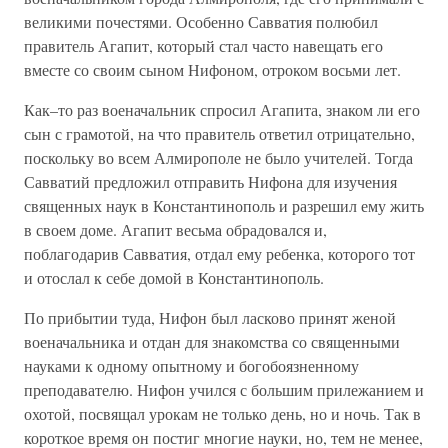
великими почестями. Особенно Савватия полюбил
правитель Агапит, который стал часто навещать его
вместе со своим сыном Нифоном, отроком восьми лет.
Как–то раз военачальник спросил Агапита, знаком ли его
сын с грамотой, на что правитель ответил отрицательно,
поскольку во всем Алмирополе не было учителей. Тогда
Савватий предложил отправить Нифона для изучения
священных наук в Константинополь и разрешил ему жить
в своем доме. Агапит весьма обрадовался и,
поблагодарив Савватия, отдал ему ребенка, которого тот
и отослал к себе домой в Константинополь.
По прибытии туда, Нифон был ласково принят женой
военачальника и отдан для знакомства со священными
науками к одному опытному и богобоязненному
преподавателю. Нифон учился с большим прилежанием и
охотой, посвящал урокам не только день, но и ночь. Так в
короткое время он постиг многие науки, но, тем не менее,