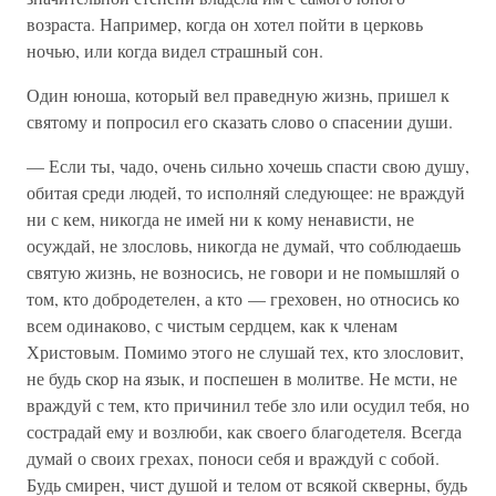
возраста. Например, когда он хотел пойти в церковь
ночью, или когда видел страшный сон.
Один юноша, который вел праведную жизнь, пришел к
святому и попросил его сказать слово о спасении души.
— Если ты, чадо, очень сильно хочешь спасти свою душу,
обитая среди людей, то исполняй следующее: не враждуй
ни с кем, никогда не имей ни к кому ненависти, не
осуждай, не злословь, никогда не думай, что соблюдаешь
святую жизнь, не возносись, не говори и не помышляй о
том, кто добродетелен, а кто — греховен, но относись ко
всем одинаково, с чистым сердцем, как к членам
Христовым. Помимо этого не слушай тех, кто злословит,
не будь скор на язык, и поспешен в молитве. Не мсти, не
враждуй с тем, кто причинил тебе зло или осудил тебя, но
сострадай ему и возлюби, как своего благодетеля. Всегда
думай о своих грехах, поноси себя и враждуй с собой.
Будь смирен, чист душой и телом от всякой скверны, будь