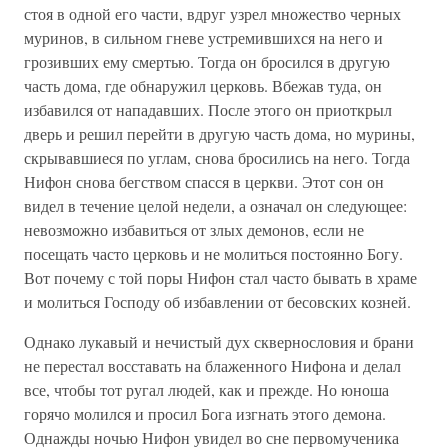
стоя в одной его части, вдруг узрел множество черных
муринов, в сильном гневе устремившихся на него и
грозивших ему смертью. Тогда он бросился в другую
часть дома, где обнаружил церковь. Вбежав туда, он
избавился от нападавших. После этого он приоткрыл
дверь и решил перейти в другую часть дома, но мурины,
скрывавшиеся по углам, снова бросились на него. Тогда
Нифон снова бегством спасся в церкви. Этот сон он
видел в течение целой недели, а означал он следующее:
невозможно избавиться от злых демонов, если не
посещать часто церковь и не молиться постоянно Богу.
Вот почему с той поры Нифон стал часто бывать в храме
и молиться Господу об избавлении от бесовских козней.
Однако лукавый и нечистый дух сквернословия и брани
не перестал восставать на блаженного Нифона и делал
все, чтобы тот ругал людей, как и прежде. Но юноша
горячо молился и просил Бога изгнать этого демона.
Однажды ночью Нифон увидел во сне первомученика