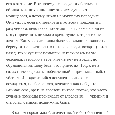
его в отчаяние. Вот почему не следует их бояться и
обращать на них внимание: они исходят не от
молящегося, а потому никак не могут ему повредить.
Они уйдут, если их презирать и ко всему подходить с
разумением, ведь такие помыслы — от диавола, они не
могут причинить никакого вреда душе, которая их не
желает. Как морские волны бьются о камни, лежащие на
берегу, и, не причиняя им никакого вреда, возвращаются
назад, так и хульные помыслы, наталкиваясь на ум
человека, твердого в вере, ничуть ему не вредят, но
обращаются на главу беса, что принес их. Тогда, не в
силах ничего сделать, побежденный и пристыженный, он
убегает. И подвергшийся искушению инок не
осуждается, но, более того, венчается как победитель.
Внимай себе, брат, не злословь никого, потому что часто
хульные помыслы происходят от злословия, — укрепил и
отпустил с миром подвижник брата.
— В одном городе жил благочестивый и богобоязненный