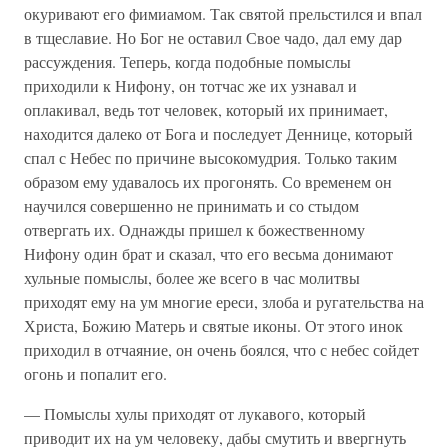
окуривают его фимиамом. Так святой прельстился и впал
в тщеславие. Но Бог не оставил Свое чадо, дал ему дар
рассуждения. Теперь, когда подобные помыслы
приходили к Нифону, он тотчас же их узнавал и
оплакивал, ведь тот человек, который их принимает,
находится далеко от Бога и последует Деннице, который
спал с Небес по причине высокомудрия. Только таким
образом ему удавалось их прогонять. Со временем он
научился совершенно не принимать и со стыдом
отвергать их. Однажды пришел к божественному
Нифону один брат и сказал, что его весьма донимают
хульные помыслы, более же всего в час молитвы
приходят ему на ум многие ереси, злоба и ругательства на
Христа, Божию Матерь и святые иконы. От этого инок
приходил в отчаяние, он очень боялся, что с небес сойдет
огонь и попалит его.
— Помыслы хулы приходят от лукавого, который
приводит их на ум человеку, дабы смутить и ввергнуть