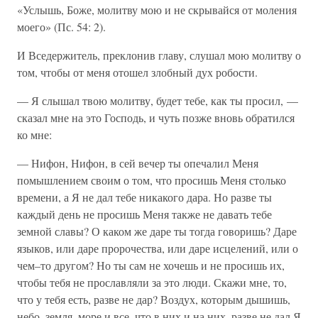
«Услышь, Боже, молитву мою и не скрывайся от моления
моего» (Пс. 54: 2).
И Вседержитель, преклонив главу, слушал мою молитву о
том, чтобы от меня отошел злобный дух робости.
— Я слышал твою молитву, будет тебе, как ты просил, —
сказал мне на это Господь, и чуть позже вновь обратился
ко мне:
— Нифон, Нифон, в сей вечер ты опечалил Меня
помышлением своим о том, что просишь Меня столько
времени, а Я не дал тебе никакого дара. Но разве ты
каждый день не просишь Меня также не давать тебе
земной славы? О каком же даре ты тогда говоришь? Даре
языков, или даре пророчества, или даре исцелений, или о
чем–то другом? Но ты сам не хочешь и не просишь их,
чтобы тебя не прославляли за это люди. Скажи мне, то,
что у тебя есть, разве не дар? Воздух, которым дышишь,
небо, земля, море и все, что в них и на них, разве не дал Я