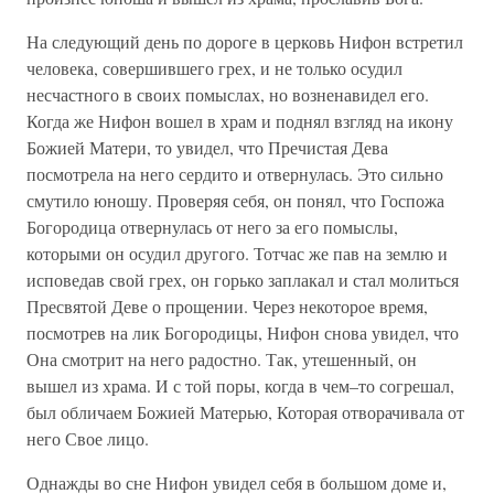
На следующий день по дороге в церковь Нифон встретил
человека, совершившего грех, и не только осудил
несчастного в своих помыслах, но возненавидел его.
Когда же Нифон вошел в храм и поднял взгляд на икону
Божией Матери, то увидел, что Пречистая Дева
посмотрела на него сердито и отвернулась. Это сильно
смутило юношу. Проверяя себя, он понял, что Госпожа
Богородица отвернулась от него за его помыслы,
которыми он осудил другого. Тотчас же пав на землю и
исповедав свой грех, он горько заплакал и стал молиться
Пресвятой Деве о прощении. Через некоторое время,
посмотрев на лик Богородицы, Нифон снова увидел, что
Она смотрит на него радостно. Так, утешенный, он
вышел из храма. И с той поры, когда в чем–то согрешал,
был обличаем Божией Матерью, Которая отворачивала от
него Свое лицо.
Однажды во сне Нифон увидел себя в большом доме и,