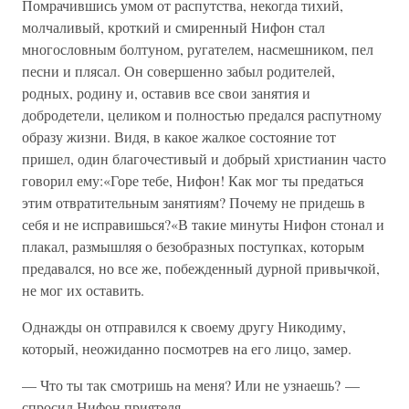
Помрачившись умом от распутства, некогда тихий,
молчаливый, кроткий и смиренный Нифон стал
многословным болтуном, ругателем, насмешником, пел
песни и плясал. Он совершенно забыл родителей,
родных, родину и, оставив все свои занятия и
добродетели, целиком и полностью предался распутному
образу жизни. Видя, в какое жалкое состояние тот
пришел, один благочестивый и добрый христианин часто
говорил ему:«Горе тебе, Нифон! Как мог ты предаться
этим отвратительным занятиям? Почему не придешь в
себя и не исправишься?«В такие минуты Нифон стонал и
плакал, размышляя о безобразных поступках, которым
предавался, но все же, побежденный дурной привычкой,
не мог их оставить.
Однажды он отправился к своему другу Никодиму,
который, неожиданно посмотрев на его лицо, замер.
— Что ты так смотришь на меня? Или не узнаешь? —
спросил Нифон приятеля.