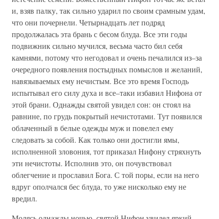
и, взяв палку, так сильно ударил по своим срамным удам,
что они почернели. Четырнадцать лет подряд
продолжалась эта брань с бесом блуда. Все эти годы
подвижник сильно мучился, весьма часто бил себя
камнями, потому что негодовал и очень печалился из–за
очередного появления постыдных помыслов и желаний,
навязываемых ему нечистым. Все это время Господь
испытывал его силу духа и все–таки избавил Нифона от
этой брани. Однажды святой увидел сон: он стоял на
равнине, по грудь покрытый нечистотами. Тут появился
облаченный в белые одежды муж и повелел ему
следовать за собой. Как только они достигли ямы,
исполненной зловония, тот приказал Нифону стряхнуть
эти нечистоты. Исполнив это, он почувствовал
облегчение и прославил Бога. С той поры, если на него
вдруг ополчался бес блуда, то уже нисколько ему не
вредил.
Молясь однажды ночью, святой Нифон увидел яркий