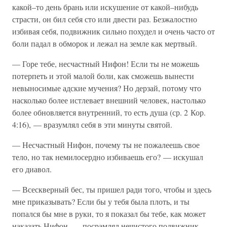
какой–то день брань или искушение от какой–нибудь
страсти, он бил себя сто или двести раз. Безжалостно
избивая себя, подвижник сильно похудел и очень часто от
боли падал в обморок и лежал на земле как мертвый.
— Горе тебе, несчастный Нифон! Если ты не можешь
потерпеть и этой малой боли, как сможешь вынести
невыносимые адские мучения? Но дерзай, потому что
насколько более истлевает внешний человек, настолько
более обновляется внутренний, то есть душа (ср. 2 Кор.
4:16), — вразумлял себя в эти минуты святой.
— Несчастный Нифон, почему ты не пожалеешь свое
тело, но так немилосердно избиваешь его? — искушал
его диавол.
— Всескверный бес, ты пришел ради того, чтобы и здесь
мне приказывать? Если бы у тебя была плоть, и ты
попался бы мне в руки, то я показал бы тебе, как может
наказать Нифон, — посрамлял нечистого подвижник.