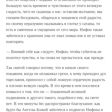
большую часть времени и чувствовал от этого великую
сладость, чего не скажешь о нас: оставляя молчание, мы
спешим беседовать, общаться и лишаемся этой радости,
по своему неразумию оказываясь в глотке у сатаны, то
есть в смятении и смущении от сего мира. Нифон также
заботился о хранении ума от злых помыслов и не уставал
повторять:
— Внимай себе как следует, Нифон, чтобы губитель не
похитил чувства, и ты снова не прельстился, как прежде.
Так святой говорил потому, что в начале своего
покаяния, когда он оплакивал грехи, к нему приходил дух
тщеславия, приносил с собой ложную сердечную радость
и изгонял всякую скорбь. В это время в нем поселялся
помысел о том, что он — блаженный великий
подвижник и другого такого, подобного ему, на свете
нет. В эти минуты бес распространял благоухание, как
будто бы Ангелы Божий заботятся о подвигах Нифона и