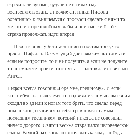
скрежетали зубами, будучи не в силах ему
воспрепятствовать, а прочие спутники Нифона
обратились к явившемуся с просьбой сделать с ними то
же, что и с преподобным, дабы и они смогли бы без
страха продолжать идти вперед.
— Просите и вы у Бога молитвой и постом того, что
просил Нифон, и Всемогущий даст вам это, потому что
если не попросите, то и не получите, а если не получите,
то не сможете пройти этот путь, — наставил их светлый
Ангел.
Нифон всегда говорил:«Горе мне, грешному». И если
кто–нибудь кланялся ему, то подвижник помыслом своим
сходил во ад или к ногам того брата, что сделал перед
ним поклон, и уничижал себя, сравнивая с самым
последним грешником, который никогда не совершил
ничего доброго. Святой весьма отвращался человеческой
славы. Всякий раз, когда он хотел дать какому–нибудь