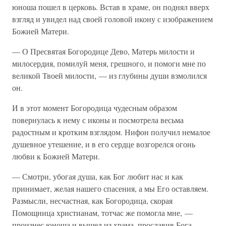
юноша пошел в церковь. Встав в храме, он поднял вверх
взгляд и увидел над своей головой икону с изображением
Божией Матери.
— О Пресвятая Богородице Дево, Матерь милости и
милосердия, помилуй меня, грешного, и помоги мне по
великой Твоей милости, — из глубины души взмолился
он.
И в этот момент Богородица чудесным образом
повернулась к нему с иконы и посмотрела весьма
радостным и кротким взглядом. Нифон получил немалое
душевное утешение, и в его сердце возгорелся огонь
любви к Божией Матери.
— Смотри, убогая душа, как Бог любит нас и как
принимает, желая нашего спасения, а мы Его оставляем.
Размысли, несчастная, как Богородица, скорая
Помощница христианам, тотчас же помогла мне, —
произнес юноша и вышел из храма, прославив Бога.