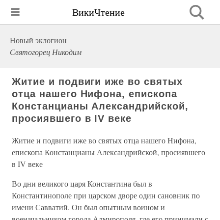
ВикиЧтение
Новый эклогион
Святогорец Никодим
Житие и подвиги иже во святых
отца нашего Нифона, епископа
Констанцианы Александрийской,
просиявшего в IV веке
Житие и подвиги иже во святых отца нашего Нифона,
епископа Констанцианы Александрийской, просиявшего
в IV веке
Во дни великого царя Константина был в
Константинополе при царском дворе один сановник по
имени Савватий. Он был опытным воином и
военачальником города Алмирополя, где его принимали с