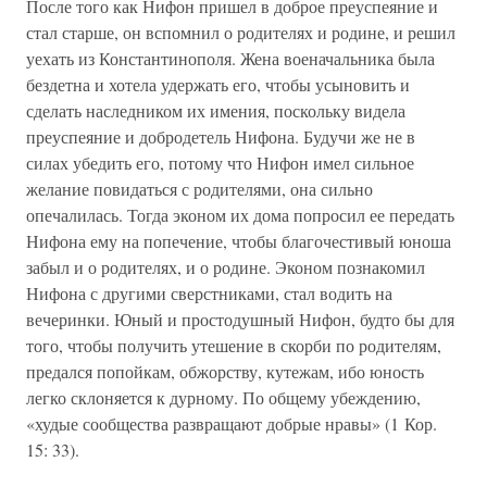
После того как Нифон пришел в доброе преуспеяние и
стал старше, он вспомнил о родителях и родине, и решил
уехать из Константинополя. Жена военачальника была
бездетна и хотела удержать его, чтобы усыновить и
сделать наследником их имения, поскольку видела
преуспеяние и добродетель Нифона. Будучи же не в
силах убедить его, потому что Нифон имел сильное
желание повидаться с родителями, она сильно
опечалилась. Тогда эконом их дома попросил ее передать
Нифона ему на попечение, чтобы благочестивый юноша
забыл и о родителях, и о родине. Эконом познакомил
Нифона с другими сверстниками, стал водить на
вечеринки. Юный и простодушный Нифон, будто бы для
того, чтобы получить утешение в скорби по родителям,
предался попойкам, обжорству, кутежам, ибо юность
легко склоняется к дурному. По общему убеждению,
«худые сообщества развращают добрые нравы» (1 Кор.
15: 33).