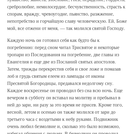
сребролюбие, немилосердие, бесчувственность, страсть к
спорам, вражду, чревоугодие, пьянство, разжжение,
непотребство и горчайшую славу человеческую. Ей, Боже
мой, все отжени от меня, — так молился святой Господу.
Каждую ночь он готовил себя как будто бы к
погребению: перед сном читал Трисвятое и некоторые
тропари из Последования на погребение, две главы из
Евангелия и еще две из Посланий святых апостолов.
Затем, трижды перекрестив себя и свое ложе и помазав
лоб и грудь святым елеем из лампады от иконы
Пресвятой Богородицы, предавался недолгому сну.
Каждое воскресенье он проводил без сна всю ночь. Еще
вечером в субботу он вставал на молитву и пребывал в
ней до зари, ни разу за это время не присев. Кроме того,
весной, летом и осенью он также молился от зари до
третьего часа с воздетыми к небу руками. Подвижник
очень любил безмолвие и, сколько это было возможно,
избегал общения с людьми. В безмолвии он проводил