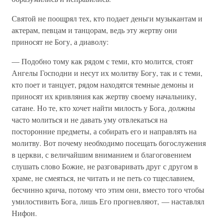
Святой не поощрял тех, кто подает деньги музыкантам и
актерам, певцам и танцорам, ведь эту жертву они
приносят не Богу, а диаволу:
— Подобно тому как рядом с теми, кто молится, стоят
Ангелы Господни и несут их молитву Богу, так и с теми,
кто поет и танцует, рядом находятся темные демоны и
приносят их кривляния как жертву своему начальнику,
сатане. Но те, кто хочет найти милость у Бога, должны
часто молиться и не давать уму отвлекаться на
посторонние предметы, а собирать его и направлять на
молитву. Вот почему необходимо посещать богослужения
в церкви, с величайшим вниманием и благоговением
слушать слово Божие, не разговаривать друг с другом в
храме, не смеяться, не читать и не петь со тщеславием,
бесчинно крича, потому что этим они, вместо того чтобы
умилостивить Бога, лишь Его прогневляют, — наставлял
Нифон.