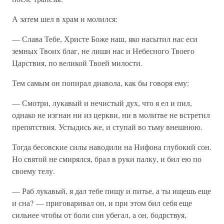
А затем шел в храм и молился:
— Слава Тебе, Христе Боже наш, яко насытил нас еси
земных Твоих благ, не лиши нас и Небесного Твоего
Царствия, по великой Твоей милости.
Тем самым он попирал диавола, как бы говоря ему:
— Смотри, лукавый и нечистый дух, что я ел и пил,
однако не изгнан ни из церкви, ни в молитве не встретил
препятствия. Устыдись же, и ступай во тьму внешнюю.
Тогда бесовские силы наводили на Нифона глубокий сон.
Но святой не смирялся, брал в руки палку, и бил ею по
своему телу.
— Раб лукавый, я дал тебе пищу и питье, а ты ищешь еще
и сна? — приговаривал он, и при этом бил себя еще
сильнее чтобы от боли сон убегал, а он, бодрствуя,