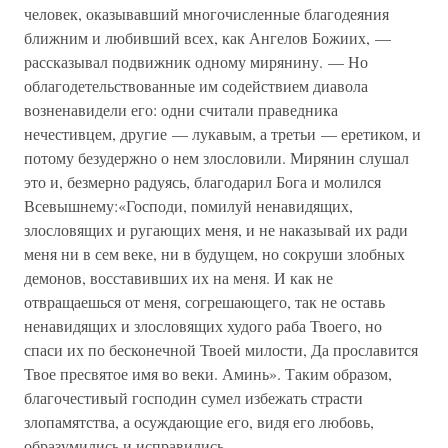
человек, оказывавший многочисленные благодеяния
ближним и любивший всех, как Ангелов Божиих, —
рассказывал подвижник одному мирянину. — Но
облагодетельствованные им содействием диавола
возненавидели его: одни считали праведника
нечестивцем, другие — лукавым, а третьи — еретиком, и
потому безудержно о нем злословили. Мирянин слушал
это и, безмерно радуясь, благодарил Бога и молился
Всевышнему:«Господи, помилуй ненавидящих,
злословящих и ругающих меня, и не наказывай их ради
меня ни в сем веке, ни в будущем, но сокруши злобных
демонов, восставивших их на меня. И как не
отвращаешься от меня, согрешающего, так не оставь
ненавидящих и злословящих худого раба Твоего, но
спаси их по бесконечной Твоей милости, Да прославится
Твое пресвятое имя во веки. Аминь». Таким образом,
благочестивый господин сумел избежать страсти
злопамятства, а осуждающие его, видя его любовь,
образумились и исправились.