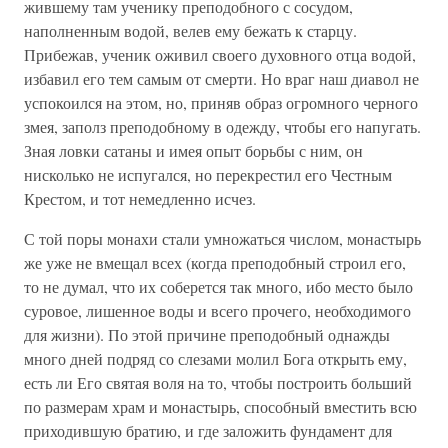
жившему там ученику преподобного с сосудом,
наполненным водой, велев ему бежать к старцу.
Прибежав, ученик оживил своего духовного отца водой,
избавил его тем самым от смерти. Но враг наш диавол не
успокоился на этом, но, приняв образ огромного черного
змея, заполз преподобному в одежду, чтобы его напугать.
Зная ловки сатаны и имея опыт борьбы с ним, он
нисколько не испугался, но перекрестил его Честным
Крестом, и тот немедленно исчез.
С той поры монахи стали умножаться числом, монастырь
же уже не вмещал всех (когда преподобный строил его,
то не думал, что их соберется так много, ибо место было
суровое, лишенное воды и всего прочего, необходимого
для жизни). По этой причине преподобный однажды
много дней подряд со слезами молил Бога открыть ему,
есть ли Его святая воля на то, чтобы построить больший
по размерам храм и монастырь, способный вместить всю
приходившую братию, и где заложить фундамент для