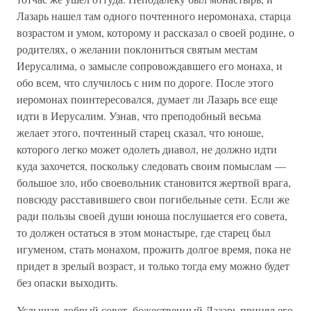
Лазарь нашел там одного почтенного иеромонаха, старца
возрастом и умом, которому и рассказал о своей родине, о
родителях, о желании поклониться святым местам
Иерусалима, о замысле сопровождавшего его монаха, и
обо всем, что случилось с ним по дороге. После этого
иеромонах поинтересовался, думает ли Лазарь все еще
идти в Иерусалим. Узнав, что преподобный весьма
желает этого, почтенный старец сказал, что юноше,
которого легко может одолеть диавол, не должно идти
куда захочется, поскольку следовать своим помыслам —
большое зло, ибо своевольник становится жертвой врага,
повсюду расставившего свои погибельные сети. Если же
ради пользы своей души юноша послушается его совета,
то должен остаться в этом монастыре, где старец был
игуменом, стать монахом, прожить долгое время, пока не
придет в зрелый возраст, и только тогда ему можно будет
без опаски выходить.
Услышав добрый совет, божественный Лазарь принял его