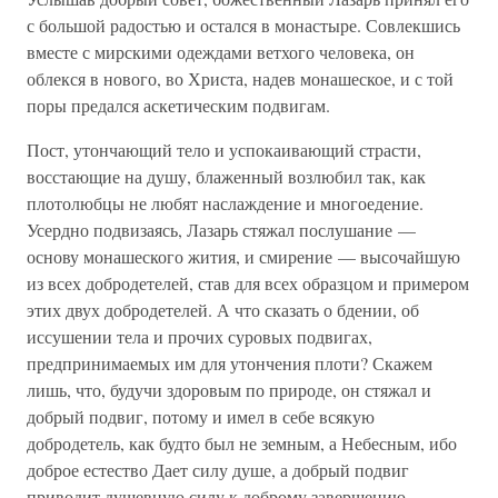
с большой радостью и остался в монастыре. Совлекшись
вместе с мирскими одеждами ветхого человека, он
облекся в нового, во Христа, надев монашеское, и с той
поры предался аскетическим подвигам.
Пост, утончающий тело и успокаивающий страсти,
восстающие на душу, блаженный возлюбил так, как
плотолюбцы не любят наслаждение и многоедение.
Усердно подвизаясь, Лазарь стяжал послушание —
основу монашеского жития, и смирение — высочайшую
из всех добродетелей, став для всех образцом и примером
этих двух добродетелей. А что сказать о бдении, об
иссушении тела и прочих суровых подвигах,
предпринимаемых им для утончения плоти? Скажем
лишь, что, будучи здоровым по природе, он стяжал и
добрый подвиг, потому и имел в себе всякую
добродетель, как будто был не земным, а Небесным, ибо
доброе естество Дает силу душе, а добрый подвиг
приводит душевную силу к доброму завершению.