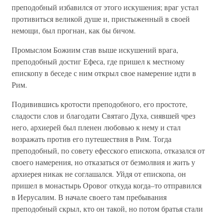
преподобный избавился от этого искушения; враг устал
противиться великой душе и, пристыженный в своей
немощи, был прогнан, как бы бичом.
Промыслом Божиим став выше искушений врага,
преподобный достиг Ефеса, где пришел к местному
епископу в беседе с ним открыл свое намерение идти в
Рим.
Подивившись кротости преподобного, его простоте,
сладости слов и благодати Святаго Духа, сиявшей чрез
него, архиерей был пленен любовью к нему и стал
возражать против его путешествия в Рим. Тогда
преподобный, по совету ефесского епископа, отказался от
своего намерения, но отказаться от безмолвия и жить у
архиерея никак не соглашался. Уйдя от епископа, он
пришел в монастырь Оровог откуда когда–то отправился
в Иерусалим. В начале своего там пребывания
преподобный скрыл, кто он такой, но потом братья стали