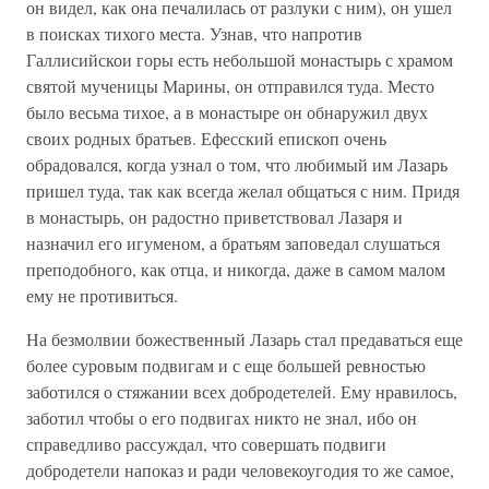
он видел, как она печалилась от разлуки с ним), он ушел
в поисках тихого места. Узнав, что напротив
Галлисийскои горы есть небольшой монастырь с храмом
святой мученицы Марины, он отправился туда. Место
было весьма тихое, а в монастыре он обнаружил двух
своих родных братьев. Ефесский епископ очень
обрадовался, когда узнал о том, что любимый им Лазарь
пришел туда, так как всегда желал общаться с ним. Придя
в монастырь, он радостно приветствовал Лазаря и
назначил его игуменом, а братьям заповедал слушаться
преподобного, как отца, и никогда, даже в самом малом
ему не противиться.
На безмолвии божественный Лазарь стал предаваться еще
более суровым подвигам и с еще большей ревностью
заботился о стяжании всех добродетелей. Ему нравилось,
заботил чтобы о его подвигах никто не знал, ибо он
справедливо рассуждал, что совершать подвиги
добродетели напоказ и ради человекоугодия то же самое,