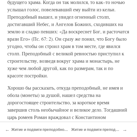
будущего храма. Когда он так молился, то как–то ночью
услышал голос, повелевавший ему выйти из кельи.
Преподобный вышел, и увидел огненный столп,
достигавший Небес, и Ангелов Божиих, сходивших на
землю и сладко певших: «Да воскреснет Бог, и расточатся
врази Его» (Пс. 67: 2). Он сразу же понял, что Богу было
угодно, чтобы он строил храм в том месте, где явился
столп. Преподобный с великой ревностью приступил к
строительству, возведя вокруг храма и монастырь, не
хуже чем любой другой, как по размерам, так и по
красоте постройки.
Хорошо бы рассказать, откуда преподобный, не имея и
обола (монеты) за душой, нашел средства на
дорогостоящее строительство, за короткое время
завершив столь необычайное и великое дело. Тогдашний
царь ромеев Роман враждовал с Константином
Мономахом, одним из первых архонтов
←
→
Житие и подвиги преподобного и богоносного отца нашего Евфимия Нового, подвизавшегося в X веке
Житие и подвиги преподобного отца нашего Кирилла Филеота, подвизавшегося в XI веке
Константинополя. По разным причинам, а более всего