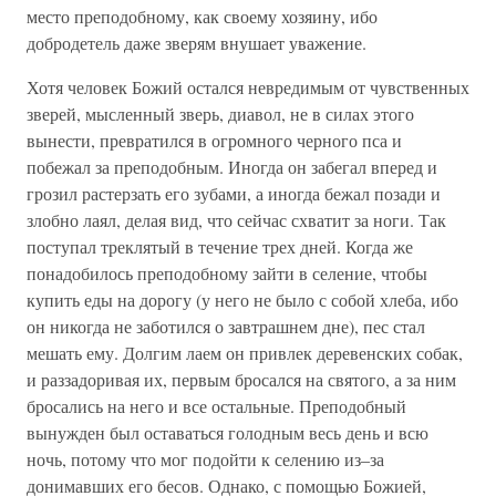
место преподобному, как своему хозяину, ибо
добродетель даже зверям внушает уважение.
Хотя человек Божий остался невредимым от чувственных
зверей, мысленный зверь, диавол, не в силах этого
вынести, превратился в огромного черного пса и
побежал за преподобным. Иногда он забегал вперед и
грозил растерзать его зубами, а иногда бежал позади и
злобно лаял, делая вид, что сейчас схватит за ноги. Так
поступал треклятый в течение трех дней. Когда же
понадобилось преподобному зайти в селение, чтобы
купить еды на дорогу (у него не было с собой хлеба, ибо
он никогда не заботился о завтрашнем дне), пес стал
мешать ему. Долгим лаем он привлек деревенских собак,
и раззадоривая их, первым бросался на святого, а за ним
бросались на него и все остальные. Преподобный
вынужден был оставаться голодным весь день и всю
ночь, потому что мог подойти к селению из–за
донимавших его бесов. Однако, с помощью Божией,