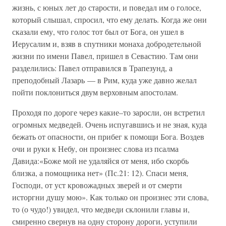
жизнь, с юных лет до старости, и поведал им о голосе,
который слышал, спросил, что ему делать. Когда же они
сказали ему, что голос тот был от Бога, он ушел в
Иерусалим и, взяв в спутники монаха добродетельной
жизни по имени Павел, пришел в Севастию. Там они
разделились: Павел отправился в Трапезунд, а
преподобный Лазарь — в Рим, куда уже давно желал
пойти поклониться двум верховным апостолам.
Проходя по дороге через какие–то заросли, он встретил
огромных медведей. Очень испугавшись и не зная, куда
бежать от опасности, он прибег к помощи Бога. Воздев
очи и руки к Небу, он произнес слова из псалма
Давида:«Боже мой не удаляйся от меня, ибо скорбь
близка, а помощника нет» (Пс.21: 12). Спаси меня,
Господи, от уст кровожадных зверей и от смерти
исторгни душу мою». Как только он произнес эти слова,
то (о чудо!) увидел, что медведи склонили главы и,
смиренно свернув на одну сторону дороги, уступили