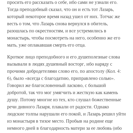
просить его рассказать о себе, ибо сами не узнали его.
Тогда преподобный сказал, что он и есть тот Лазарь,
который некоторое время назад ушел от них. Тотчас же
весть о том, что Лазарь снова вернулся в обитель,
разошлась по окрестностям, и все устремились в
монастырь, чтобы посмотреть на него, особенно же его
мать, уже оплакавшая смерть его отца.
Кроткое лицо преподобного и его душеполезные слова
вызывали в людях душевный восторг, ибо наряду с
прочими добродетелями слово его, по апостолу (Кол. 4:
6), было «всегда с благодатию, приправлено солью».
Говорил же благословенный ласково, с большой
добротой, так что мог умягчить и жесткую как камень
душу. Потому многие из тех, кто слушал божественные
речи дивного Лазаря, плакали от радости. Однако
людские толпы нарушали его покой, и Лазарь решил уйти
из монастыря в тихое место. Пробыв на родине еще
немного дней в благодарность матери за ее любовь (ибо