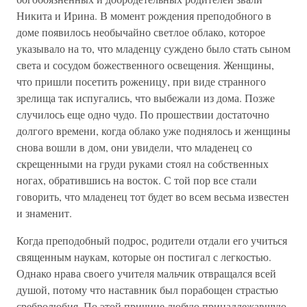
Никита и Ирина. В момент рождения преподобного в
доме появилось необычайно светлое облако, которое
указывало на то, что младенцу суждено было стать сыном
света и сосудом божественного освещения. Женщины,
что пришли посетить роженицу, при виде странного
зрелища так испугались, что выбежали из дома. Позже
случилось еще одно чудо. По прошествии достаточно
долгого времени, когда облако уже поднялось и женщины
снова вошли в дом, они увидели, что младенец со
скрещенными на груди руками стоял на собственных
ногах, обратившись на восток. С той пор все стали
говорить, что младенец тот будет во всем весьма известен
и знаменит.
Когда преподобный подрос, родители отдали его учиться
священным наукам, которые он постигал с легкостью.
Однако нрава своего учителя мальчик отвращался всей
душой, потому что наставник был порабощен страстью
сребролюбия. По этой причине любую принадлежавшую