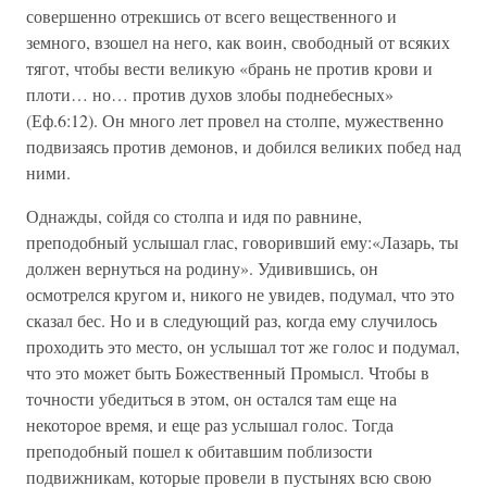
совершенно отрекшись от всего вещественного и
земного, взошел на него, как воин, свободный от всяких
тягот, чтобы вести великую «брань не против крови и
плоти… но… против духов злобы поднебесных»
(Еф.6:12). Он много лет провел на столпе, мужественно
подвизаясь против демонов, и добился великих побед над
ними.
Однажды, сойдя со столпа и идя по равнине,
преподобный услышал глас, говоривший ему:«Лазарь, ты
должен вернуться на родину». Удивившись, он
осмотрелся кругом и, никого не увидев, подумал, что это
сказал бес. Но и в следующий раз, когда ему случилось
проходить это место, он услышал тот же голос и подумал,
что это может быть Божественный Промысл. Чтобы в
точности убедиться в этом, он остался там еще на
некоторое время, и еще раз услышал голос. Тогда
преподобный пошел к обитавшим поблизости
подвижникам, которые провели в пустынях всю свою