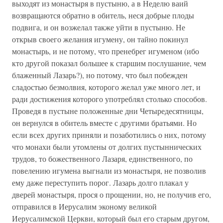
выходят из монастыря в пустыню, а в Неделю ваий
возвращаются обратно в обитель, неся добрые плоды
подвига, и он возжелал также уйти в пустыню. Не
открыв своего желания игумену, он тайно покинул
монастырь, и не потому, что пренебрег игуменом (ибо
кто другой показал большее к старшим послушание, чем
блаженный Лазарь?), но потому, что был побежден
сладостью безмолвия, которого желал уже много лет, и
ради достижения которого употреблял столько способов.
Проведя в пустыне положенные дни Четыредесятницы,
он вернулся в обитель вместе с другими братьями. Но
если всех других приняли и позаботились о них, потому
что монахи были утомлены от долгих пустыннических
трудов, то божественного Лазаря, единственного, по
повелению игумена выгнали из монастыря, не позволив
ему даже переступить порог. Лазарь долго плакал у
дверей монастыря, прося о прощении, но, не получив его,
отправился в Иерусалим эконому великой
Иерусалимской Церкви, который был его старым другом,