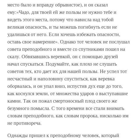
место было и вправду обрывистое), и он сказал
ему:«Чадо, для твоей ей же пользы не нужно тебе и
видеть этого места, потому что нависла над тобой
великая опасность, и ты можешь погибнуть если не
удалишься от него. Если хочешь избежать опасности,
оставь свое намерение». Однако тот человек не послушал
совета преподобного и вместе со спутниками пошел на
скалу. Обвязавшись веревкой, он с помощью друзей
начал спускаться. Подумайте, как плохо не слушать
советов тех, кто дает их для нашей пользы. Не успел тот
несчастный и наполовину спуститься, как веревка
оборвалась, и он упал вниз, испустив дух еще до того,
как коснулся земли, от множества ударов о выступавшие
камни. Так он пожал смертоносный плод своего же
безумного помысла. С того времени все стали внимать
словам преподобного, как словам пророка, нисколько им
не противореча.
Однажды пришел к преподобному человек, который