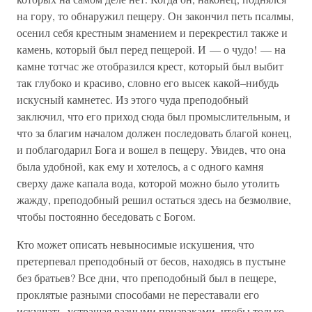
на гору, то обнаружил пещеру. Он закончил петь псалмы,
осенил себя крестным знамением и перекрестил также и
камень, который был перед пещерой. И — о чудо! — на
камне тотчас же отобразился крест, который был выбит
так глубоко и красиво, словно его высек какой–нибудь
искусный камнетес. Из этого чуда преподобный
заключил, что его приход сюда был промыслительным, и
что за благим началом должен последовать благой конец,
и поблагодарил Бога и вошел в пещеру. Увидев, что она
была удобной, как ему и хотелось, а с одного камня
сверху даже капала вода, которой можно было утолить
жажду, преподобный решил остаться здесь на безмолвие,
чтобы постоянно беседовать с Богом.
Кто может описать невыносимые искушения, что
претерпевал преподобный от бесов, находясь в пустыне
без братьев? Все дни, что преподобный был в пещере,
проклятые разными способами не переставали его
искушать, устрашая разными призраками, чтобы только