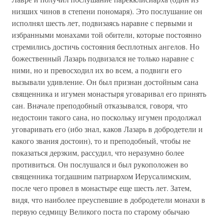
низших чинов в степени пономаря). Это послушание он
исполнял шесть лет, подвизаясь наравне с первыми и
избранными монахами той обители, которые постоянно
стремились достичь состояния бесплотных ангелов. Но
божественный Лазарь подвизался не только наравне с
ними, но и превосходил их во всем, а подвиги его
вызывали удивление. Он был признан достойным сана
священника и игумен монастыря уговаривал его принять
сан. Вначале преподобный отказывался, говоря, что
недостоин такого сана, но поскольку игумен продолжал
уговаривать его (ибо знал, каков Лазарь в добродетели и
какого звания достоин), то и преподобный, чтобы не
показаться дерзким, рассудил, что неразумно более
противиться. Он послушался и был рукоположен во
священника тогдашним патриархом Иерусалимским,
после чего провел в монастыре еще шесть лет. Затем,
видя, что наиболее преуспевшие в добродетели монахи в
первую седмицу Великого поста по старому обычаю