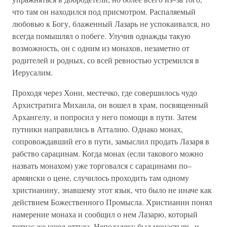
что там он находился под присмотром. Распаляемый
любовью к Богу, блаженный Лазарь не успокаивался, но
всегда помышлял о побеге. Улучив однажды такую
возможность, он с одним из монахов, незаметно от
родителей и родных, со всей ревностью устремился в
Иерусалим.
Проходя через Хони, местечко, где совершилось чудо
Архистратига Михаила, он вошел в храм, посвященный
Архангелу, и попросил у него помощи в пути. Затем
путники направились в Атталию. Однако монах,
сопровождавший его в пути, замыслил продать Лазаря в
рабство сарацинам. Когда монах (если такового можно
назвать монахом) уже торговался с сарацинами по–
армянски о цене, случилось проходить там одному
христианину, знавшему этот язык, что было не иначе как
действием Божественного Промысла. Христианин понял
намерение монаха и сообщил о нем Лазарю, который
тотчас же ушел оттуда. Неподалеку был монастырь, и