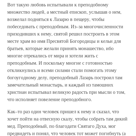
Вот такую любовь испытывали к преподобному
множество людей, а местный епископ, услышав о нем,
возжелал подняться к Лазарю в пещеру, чтобы
побеседовать с преподобным. Из–за многочисленности
приходивших к нему, святой решил построить в этом
месте храм во имя Пресвятой Богородицы и кельи для
братьев, которые желали принять монашество, ибо
многие отрекались от мира и хотели жить с
преподобным. И поскольку многие с готовностью
откликнулись и всеми силами стали помогать этому
богоугодному делу, преподобный Лазарь построил там
замечательный монастырь, и каждый из тамошних
христиан испытывал великую радость при мысли о том,
что исполняет повеление преподобного.
Как–то раз один человек пришел к нему и сказал, что
хочет пойти на отвесную скалу, чтобы собрать там дикий
мед. Преподобный, по благодати Святаго Духа, мог
предвидеть и понял, что человек тот может погибнуть (а