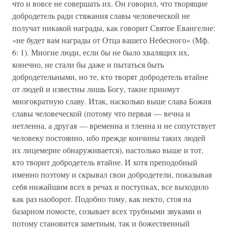
что и вовсе не совершать их. Он говорил, что творящие
добродетель ради стяжания славы человеческой не
получат никакой награды, как говорит Святое Евангелие:
«не будет вам награды от Отца вашего Небесного» (Мф.
6: 1). Многие люди, если бы не было хвалящих их,
конечно, не стали бы даже и пытаться быть
добродетельными, но те, кто творят добродетель втайне
от людей и известны лишь Богу, такие приимут
многократную славу. Итак, насколько выше слава Божия
славы человеческой (потому что первая — вечна и
нетленна, а другая — временна и тленна и не сопутствует
человеку постоянно, ибо прежде кончины таких людей
их лицемерие обнаруживается), настолько выше и тот,
кто творит добродетель втайне. И хотя преподобный
именно поэтому и скрывал свои добродетели, показывая
себя нижайшим всех в речах и поступках, все выходило
как раз наоборот. Подобно тому, как некто, стоя на
базарном помосте, созывает всех трубными звуками и
потому становится заметным, так и божественный