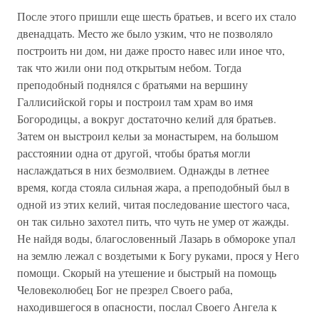
После этого пришли еще шесть братьев, и всего их стало
двенадцать. Место же было узким, что не позволяло
построить ни дом, ни даже просто навес или иное что,
так что жили они под открытым небом. Тогда
преподобный поднялся с братьями на вершину
Галлисийской горы и построил там храм во имя
Богородицы, а вокруг достаточно келий для братьев.
Затем он выстроил кельи за монастырем, на большом
расстоянии одна от другой, чтобы братья могли
наслаждаться в них безмолвием. Однажды в летнее
время, когда стояла сильная жара, а преподобный был в
одной из этих келий, читая последование шестого часа,
он так сильно захотел пить, что чуть не умер от жажды.
Не найдя воды, благословенный Лазарь в обмороке упал
на землю лежал с воздетыми к Богу руками, прося у Него
помощи. Скорый на утешение и быстрый на помощь
Человеколюбец Бог не презрел Своего раба,
находившегося в опасности, послал Своего Ангела к