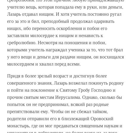
учителю вещь, которая попадала ему в руки, или деньги,
Лазарь отдавал нищим. И хотя учитель постоянно ругал
его за это и бил, преподобный продолжал одаривать
нищих, ибо переносить оскорбления и побои его
заставляли милосердие к нищим и ненависть к
сребролюбию. Несмотря на поношения и побои,
которыми учитель награждал ученика за то, что тот брал
у него вещи и деньги для раздачи нищим, он восхищался
милосердием и хвалил перед всеми.
Придя в более зрелый возраст и достигнув более
совершенного знания, Лазарь возжелал покинуть родину
и пойти на поклонение к Святому Гробу Господню и
прочим святым местам Иерусалима. Однако, сколько бы
попыток он не предпринимал, всякий раз родные
препятствовали ему. Чтобы он не сбежал тайком,
родители отправили его в близлежащий Оровоский
монастырь, где он мог предаваться священным наукам и
упражняться в добродетели, но более всего из–за того,