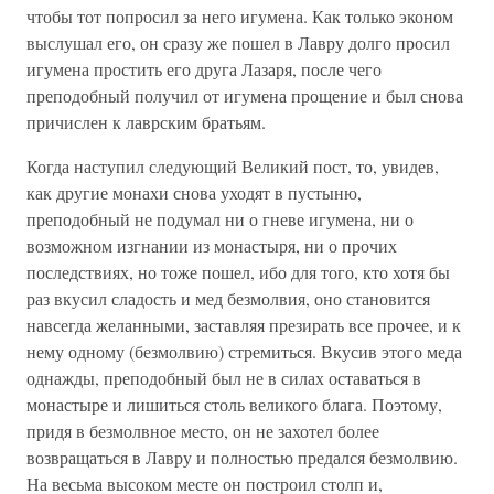
чтобы тот попросил за него игумена. Как только эконом
выслушал его, он сразу же пошел в Лавру долго просил
игумена простить его друга Лазаря, после чего
преподобный получил от игумена прощение и был снова
причислен к лаврским братьям.
Когда наступил следующий Великий пост, то, увидев,
как другие монахи снова уходят в пустыню,
преподобный не подумал ни о гневе игумена, ни о
возможном изгнании из монастыря, ни о прочих
последствиях, но тоже пошел, ибо для того, кто хотя бы
раз вкусил сладость и мед безмолвия, оно становится
навсегда желанными, заставляя презирать все прочее, и к
нему одному (безмолвию) стремиться. Вкусив этого меда
однажды, преподобный был не в силах оставаться в
монастыре и лишиться столь великого блага. Поэтому,
придя в безмолвное место, он не захотел более
возвращаться в Лавру и полностью предался безмолвию.
На весьма высоком месте он построил столп и,