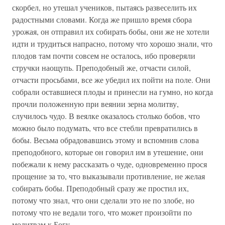
скорбел, но утешал учеников, пытаясь развеселить их
радостными словами. Когда же пришло время сбора
урожая, он отправил их собирать бобы, они же не хотели
идти и трудиться напрасно, потому что хорошо знали, что
плодов там почти совсем не осталось, ибо проверяли
стручки наощупь. Преподобный же, отчасти силой,
отчасти просьбами, все же убедил их пойти на поле. Они
собрали оставшиеся плоды и принесли на гумно, но когда
прочли положенную при веянии зерна молитву,
случилось чудо. В веялке оказалось столько бобов, что
можно было подумать, что все стебли превратились в
бобы. Весьма обрадовавшись этому и вспомнив слова
преподобного, которые он говорил им в утешение, они
побежали к нему рассказать о чуде, одновременно прося
прощение за то, что выказывали противление, не желая
собирать бобы. Преподобный сразу же простил их,
потому что знал, что они сделали это не по злобе, но
потому что не ведали того, что может произойти по
молитвам к Богу.