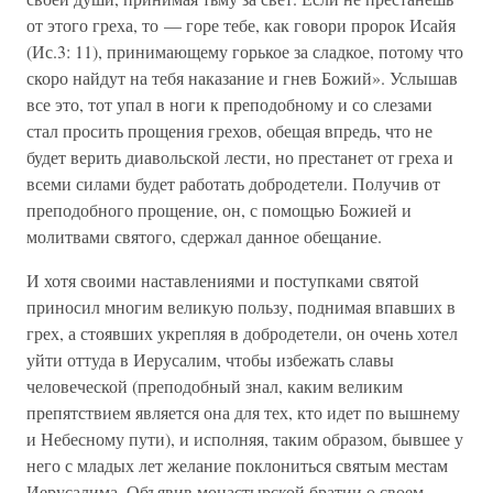
от этого греха, то — горе тебе, как говори пророк Исайя
(Ис.3: 11), принимающему горькое за сладкое, потому что
скоро найдут на тебя наказание и гнев Божий». Услышав
все это, тот упал в ноги к преподобному и со слезами
стал просить прощения грехов, обещая впредь, что не
будет верить диавольской лести, но престанет от греха и
всеми силами будет работать добродетели. Получив от
преподобного прощение, он, с помощью Божией и
молитвами святого, сдержал данное обещание.
И хотя своими наставлениями и поступками святой
приносил многим великую пользу, поднимая впавших в
грех, а стоявших укрепляя в добродетели, он очень хотел
уйти оттуда в Иерусалим, чтобы избежать славы
человеческой (преподобный знал, каким великим
препятствием является она для тех, кто идет по вышнему
и Небесному пути), и исполняя, таким образом, бывшее у
него с младых лет желание поклониться святым местам
Иерусалима. Объявив монастырской братии о своем