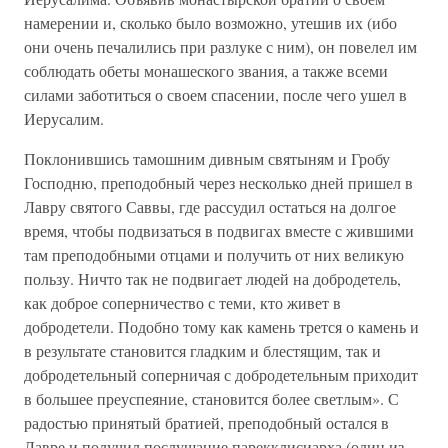
намерении и, сколько было возможно, утешив их (ибо
они очень печалились при разлуке с ним), он повелел им
соблюдать обеты монашеского звания, а также всеми
силами заботиться о своем спасении, после чего ушел в
Иерусалим.
Поклонившись тамошним дивным святыням и Гробу
Господню, преподобный через несколько дней пришел в
Лавру святого Саввы, где рассудил остаться на долгое
время, чтобы подвизаться в подвигах вместе с жившими
там преподобными отцами и получить от них великую
пользу. Ничто так не подвигает людей на добродетель,
как доброе соперничество с теми, кто живет в
добродетели. Подобно тому как камень трется о камень и
в результате становится гладким и блестящим, так и
добродетельный соперничая с добродетельным приходит
в большее преуспеяние, становится более светлым». С
радостью принятый братией, преподобный остался в
Лавре и получил послушание парекклисиарха (один из