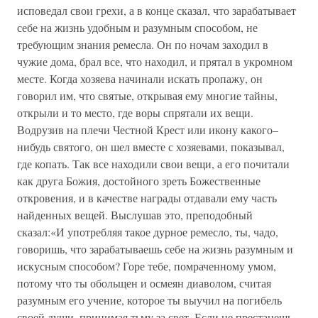
исповедал свои грехи, а в конце сказал, что зарабатывает
себе на жизнь удобным и разумным способом, не
требующим знания ремесла. Он по ночам заходил в
чужие дома, брал все, что находил, и прятал в укромном
месте. Когда хозяева начинали искать пропажу, он
говорил им, что святые, открывая ему многие тайны,
открыли и то место, где воры спрятали их вещи.
Водрузив на плечи Честной Крест или икону какого–
нибудь святого, он шел вместе с хозяевами, показывал,
где копать. Так все находили свои вещи, а его почитали
как друга Божия, достойного зреть Божественные
откровения, и в качестве награды отдавали ему часть
найденных вещей. Выслушав это, преподобный
сказал:«И употребляя такое дурное ремесло, ты, чадо,
говоришь, что зарабатываешь себе на жизнь разумным и
искусным способом? Горе тебе, помраченному умом,
потому что ты обольщен и осмеян диаволом, считая
разумным его учение, которое ты выучил на погибель
своей души, принимая тьму за свет. Если не престанешь