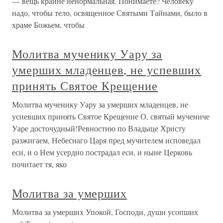
— вещь крайне ненормальная. Понимаете? Человеку
надо, чтобы тело, освященное Святыми Тайнами, было в
храме Божьем, чтобы
Молитва мученику Уару за
умерших младенцев, не успевших
принять Святое Крещение
Молитва мученику Уару за умерших младенцев, не
успевших принять Святое Крещение О, святый мучениче
Уаре досточудный!Ревностию по Владыце Христу
разжигаем, Небеснаго Царя пред мучителем исповедал
еси, и о Нем усердно пострадал еси, и ныне Церковь
почитает тя, яко
Молитва за умерших
Молитва за умерших Упокой, Господи, души усопших