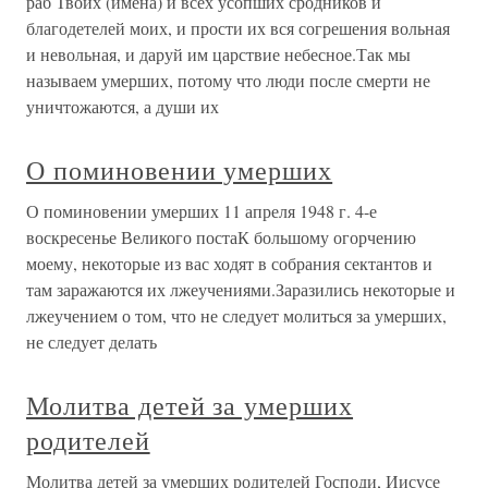
раб Твоих (имена) и всех усопших сродников и
благодетелей моих, и прости их вся согрешения вольная
и невольная, и даруй им царствие небесное.Так мы
называем умерших, потому что люди после смерти не
уничтожаются, а души их
О поминовении умерших
О поминовении умерших 11 апреля 1948 г. 4-е
воскресенье Великого постаК большому огорчению
моему, некоторые из вас ходят в собрания сектантов и
там заражаются их лжеучениями.Заразились некоторые и
лжеучением о том, что не следует молиться за умерших,
не следует делать
Молитва детей за умерших
родителей
Молитва детей за умерших родителей Господи, Иисусе