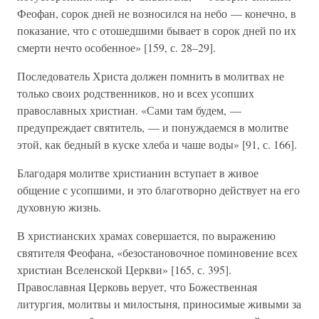
Феофан, сорок дней не возносился на небо — конечно, в
показание, что с отошедшими бывает в сорок дней по их
смерти нечто особенное» [159, с. 28–29].
Последователь Христа должен помнить в молитвах не
только своих родственников, но и всех усопших
православных христиан. «Сами там будем, —
предупреждает святитель, — и понуждаемся в молитве
этой, как бедный в куске хлеба и чаше воды» [91, с. 166].
Благодаря молитве христианин вступает в живое
общение с усопшими, и это благотворно действует на его
духовную жизнь.
В христианских храмах совершается, по выражению
святителя Феофана, «безостановочное поминовение всех
христиан Вселенской Церкви» [165, с. 395].
Православная Церковь верует, что Божественная
литургия, молитвы и милостыня, приносимые живыми за