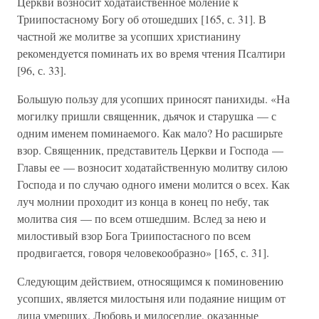
Церкви возносит ходатайственное моление к
Триипостасному Богу об отошедших [165, с. 31]. В
частной же молитве за усопших христианину
рекомендуется поминать их во время чтения Псалтири
[96, с. 33].
Большую пользу для усопших приносят панихиды. «На
могилку пришли священник, дьячок и старушка — с
одним именем поминаемого. Как мало? Но расширьте
взор. Священник, представитель Церкви и Господа —
Главы ее — возносит ходатайственную молитву силою
Господа и по случаю одного имени молится о всех. Как
луч молнии проходит из конца в конец по небу, так
молитва сия — по всем отшедшим. Вслед за нею и
милостивый взор Бога Триипостасного по всем
продвигается, говоря человекообразно» [165, с. 31].
Следующим действием, относящимся к поминовению
усопших, является милостыня или подаяние нищим от
лица умерших. Любовь и милосердие, оказанные