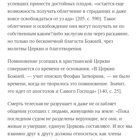
успевших принести достойных плодов, «остается еще
возможность получать облегчение в страданиях и даже
вовсе освобождаться от уз ада» [205, с. 590]. Такое
облегчение и освобождение они могут получать не по
собственным каким?либо заслугам или через раскаяние,
но только по бесконечной благости Божией, чрез
молитвы Церкви и благотворения.
Поминовение усопших в христианской Церкви
совершается со времени ее основания. «В Церкви
Божией, — учит епископ Феофан Затворник, — не было
времени, когда не творилось это поминовение. Значит,
это идет от апостолов и Самого Господа» [140, с. 25].
Смерть телесная не разрушает и даже не ослабляет
общения усопших с людьми, живущими на земле. «Пока
последним судом не разделены верующие, все они, и
живые и умершие, единую Церковь составляют. И все мы
взаимно друг к другу должны относиться, как члены