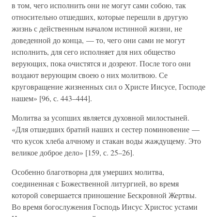
в том, чего исполнить они не могут сами собою, так
относительно отшедших, которые перешли в другую
жизнь с действенным началом истинной жизни, не
доведенной до конца, — то, чего они сами не могут
исполнить, для сего исполняет для них общество
верующих, пока очистятся и дозреют. После того они
воздают верующим своею о них молитвою. Се
круговращение жизненных сил о Христе Иисусе, Господе
нашем» [96, с. 443–444].
Молитва за усопших является духовной милостыней.
«Для отшедших братий наших и сестер поминовение —
что кусок хлеба алчному и стакан воды жаждущему. Это
великое доброе дело» [159, с. 25–26].
Особенно благотворна для умерших молитва,
соединенная с Божественной литургией, во время
которой совершается приношение Бескровной Жертвы.
Во время богослужения Господь Иисус Христос устами