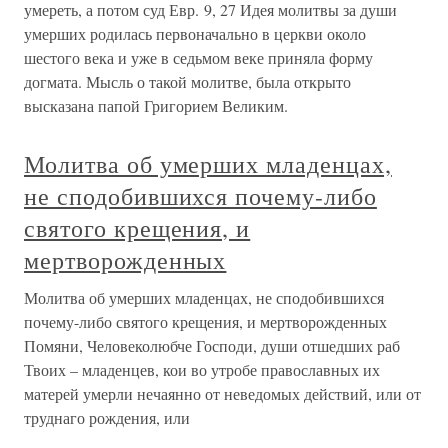
умереть, а потом суд Евр. 9, 27 Идея молитвы за души
умерших родилась первоначально в церкви около
шестого века и уже в седьмом веке приняла форму
догмата. Мысль о такой молитве, была открыто
высказана папой Григорием Великим.
Молитва об умерших младенцах,
не сподобившихся почему-либо
святого крещения, и
мертворожденных
Молитва об умерших младенцах, не сподобившихся
почему-либо святого крещения, и мертворожденных
Помяни, Человеколюбче Господи, души отшедших раб
Твоих – младенцев, кои во утробе православных их
матерей умерли нечаянно от неведомых действий, или от
труднаго рождения, или