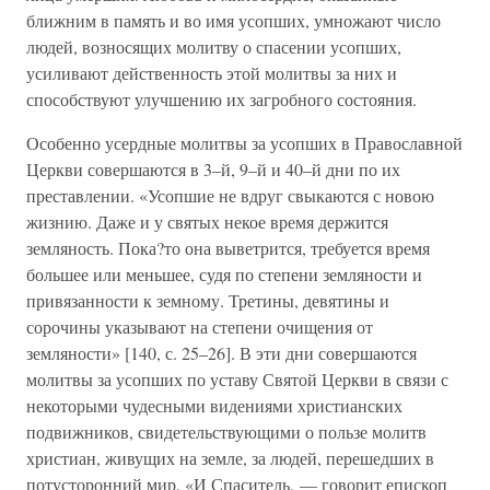
ближним в память и во имя усопших, умножают число
людей, возносящих молитву о спасении усопших,
усиливают действенность этой молитвы за них и
способствуют улучшению их загробного состояния.
Особенно усердные молитвы за усопших в Православной
Церкви совершаются в 3–й, 9–й и 40–й дни по их
преставлении. «Усопшие не вдруг свыкаются с новою
жизнию. Даже и у святых некое время держится
земляность. Пока?то она выветрится, требуется время
большее или меньшее, судя по степени земляности и
привязанности к земному. Третины, девятины и
сорочины указывают на степени очищения от
земляности» [140, с. 25–26]. В эти дни совершаются
молитвы за усопших по уставу Святой Церкви в связи с
некоторыми чудесными видениями христианских
подвижников, свидетельствующими о пользе молитв
христиан, живущих на земле, за людей, перешедших в
потусторонний мир. «И Спаситель, — говорит епископ