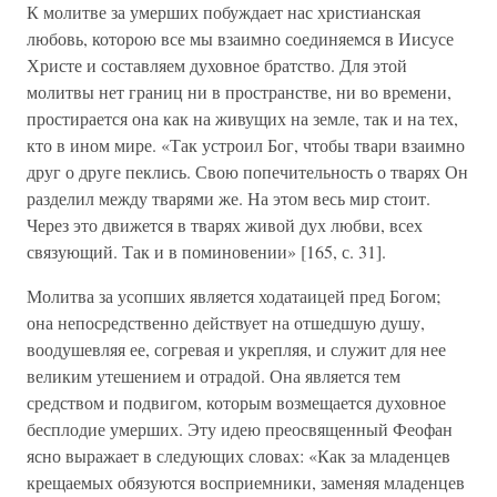
К молитве за умерших побуждает нас христианская
любовь, которою все мы взаимно соединяемся в Иисусе
Христе и составляем духовное братство. Для этой
молитвы нет границ ни в пространстве, ни во времени,
простирается она как на живущих на земле, так и на тех,
кто в ином мире. «Так устроил Бог, чтобы твари взаимно
друг о друге пеклись. Свою попечительность о тварях Он
разделил между тварями же. На этом весь мир стоит.
Через это движется в тварях живой дух любви, всех
связующий. Так и в поминовении» [165, с. 31].
Молитва за усопших является ходатаицей пред Богом;
она непосредственно действует на отшедшую душу,
воодушевляя ее, согревая и укрепляя, и служит для нее
великим утешением и отрадой. Она является тем
средством и подвигом, которым возмещается духовное
бесплодие умерших. Эту идею преосвященный Феофан
ясно выражает в следующих словах: «Как за младенцев
крещаемых обязуются восприемники, заменяя младенцев