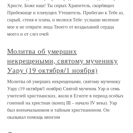
Христе, Боже наш! Ты сирых Хранитель, скорбящих
Прибежище и плачущих Утешитель. Прибегаю к Тебе аз,
сирый, стеня и плача, и молюся Тебе: услыши моление
мое и не отврати лица Твоего от воздыханий сердца
моего и от слез очей
Молитва об умерших
некрещеными, святому мученику
Уару (19 октября/1 ноября)
Молитва об умерших некрещеными, святому мученику
Уару (19 октября/1 ноября) Святой мученик Уар и семь
учителей христианских, жили в Египте в период особых
гонений на христиан (конец III – начало IV века). Уар
был военачальником и тайным христианином. Он
оказывал помощь многим