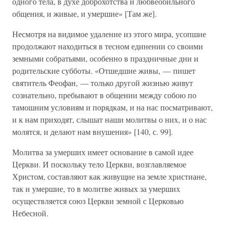
одного тела, в духе доброхотства и любвеобильного
общения, и живые, и умершие» [Там же].
Несмотря на видимое удаление из этого мира, усопшие
продолжают находиться в тесном единении со своими
земными собратьями, особенно в праздничные дни и
родительские субботы. «Отшедшие живы, — пишет
святитель Феофан, — только другой жизнью живут
сознательно, пребывают в общении между собою по
тамошним условиям и порядкам, и на нас посматривают,
и к нам приходят, слышат наши молитвы о них, и о нас
молятся, и делают нам внушения» [140, с. 99].
Молитва за умерших имеет основание в самой идее
Церкви. И поскольку тело Церкви, возглавляемое
Христом, составляют как живущие на земле христиане,
так и умершие, то в молитве живых за умерших
осуществляется союз Церкви земной с Церковью
Небесной.