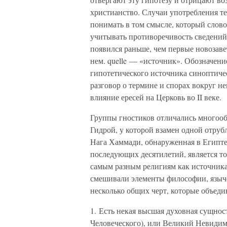
христианство. Случаи употребления 
понимать в том смысле, который слово
учитывать противоречивость сведений 
появился раньше, чем первые новозаве
нем. quelle — «источник». Обозначени
гипотетического источника синоптич
разговор о термине и спорах вокруг н
влияние ересей на Церковь во II веке.
Группы гностиков отличались многооб
Гидрой, у которой взамен одной отруб
Нага Хаммади, обнаруженная в Египте 
последующих десятилетий, является т
самым разным религиям как источника
смешивали элементы философии, язычес
несколько общих черт, которые объеди
1. Есть некая высшая духовная сущнос
Человеческого), или Великий Невидимы