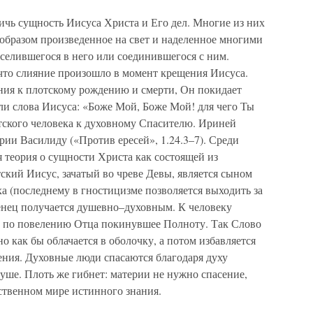
ичь сущность Иисуса Христа и Его дел. Многие из них
 образом произведенное на свет и наделенное многими
вселившегося в него или соединившегося с ним.
что слияние произошло в момент крещения Иисуса.
ия к плотскому рождению и смерти, Он покидает
ли слова Иисуса: «Боже Мой, Боже Мой! для чего Ты
ского человека к духовному Спасителю. Ириней
рии Василиду («Против ересей», 1.24.3–7). Среди
 теория о сущности Христа как состоящей из
ский Иисус, зачатый во чреве Девы, является сыном
а (последнему в гностицизме позволяется выходить за
енец получается душевно–духовным. К человеку
, по повелению Отца покинувшее Полноту. Так Слово
но как бы облачается в оболочку, а потом избавляется
ения. Духовные люди спасаются благодаря духу
уше. Плоть же гибнет: материи не нужно спасение,
ственном мире истинного знания.