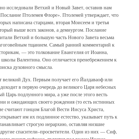
о исследовали Ветхий и Новый Завет, оставив нам
«Послание Птолемея Флоре». Птолемей утверждает, что
оторых написана старцами, вторая Моисеем и третья
торый выше всех законов, а демиургом. Послание
считали Ветхий и большую часть Нового Завета весьма
лагоговейным тщанием. Самый ранний комментарий к
торикам, — это толкование Евангелия от Иоанна,
 школы Валентина. Оно отличается пренебрежением к
оиска духовного смысла.
ет великий Дух. Первым получает его Йалдаваоф или
доходит в первую очередь до великого Царя небесных
ый Царь подлунного мира, а уже после этого весть
ени и ожидающих своего рождения (то есть истинных
ие считают гонцом Благой Вести Иисуса Христа,
ткрывает им их подлинное естество, указывает путь к
танавливает строгую иерархию, оставляя низшие
и другие спасители–просветители. Один из них — Сиф,
много пишут сифиане, является под видом Иисуса.