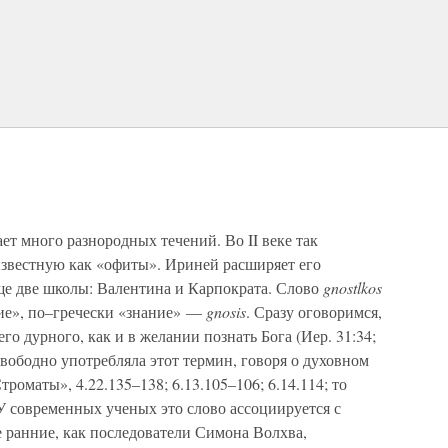
т много разнородных течений. Во II веке так
известную как «офиты». Ириней расширяет его
ще две школы: Валентина и Карпократа. Слово
gnostlkos
е», по–гречески «знание» —
gnosis
. Сразу оговоримся,
го дурного, как и в желании познать Бога (Иер. 31:34;
 свободно употребляла этот термин, говоря о духовном
оматы», 4.22.135–138; 6.13.105–106; 6.14.114; то
 современных ученых это слово ассоциируется с
 ранние, как последователи Симона Волхва,