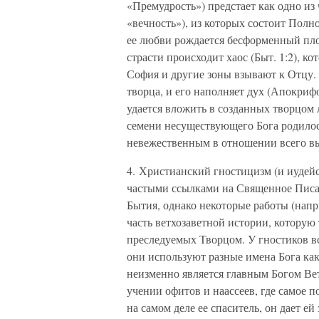
«Премудрость») предстает как одно и
«вечность»), из которых состоит Полн
ее любви рождается бесформенный пло
страсти происходит хаос (Быт. 1:2), 
София и другие зоны взывают к Отцу.
творца, и его наполняет дух (Апокри
удается вложить в созданных творцом 
семени несуществующего Бога родилось
невежественным в отношении всего вы
4. Христианский гностицизм (и иудейс
частыми ссылками на Священное Писа
Бытия, однако некоторые работы (нап
часть ветхозаветной истории, которую
преследуемых Творцом. У гностиков в
они используют разные имена Бога как
неизменно является главным Богом Ветх
учении офитов и наассеев, где самое
на самом деле ее спаситель, он дает ей