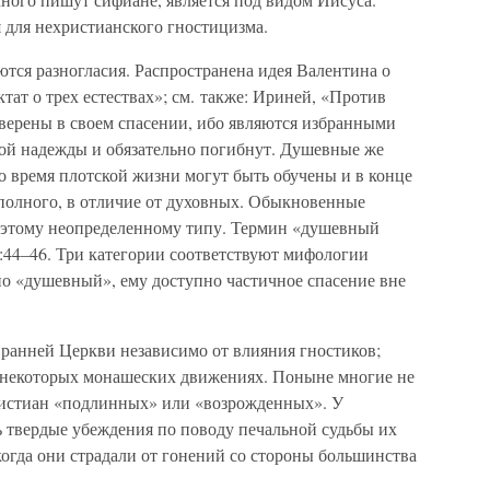
 для нехристианского гностицизма.
ются разногласия. Распространена идея Валентина о
тат о трех естествах»; см. также: Ириней, «Против
 уверены в своем спасении, ибо являются избранными
ой надежды и обязательно погибнут. Душевные же
о время плотской жизни могут быть обучены и в конце
еполного, в отличие от духовных. Обыкновенные
 этому неопределенному типу. Термин «душевный
5:44–46. Три категории соответствуют мифологии
но «душевный», ему доступно частичное спасение вне
в ранней Церкви независимо от влияния гностиков;
в некоторых монашеских движениях. Поныне многие не
ристиан «подлинных» или «возрожденных». У
ь твердые убеждения по поводу печальной судьбы их
когда они страдали от гонений со стороны большинства