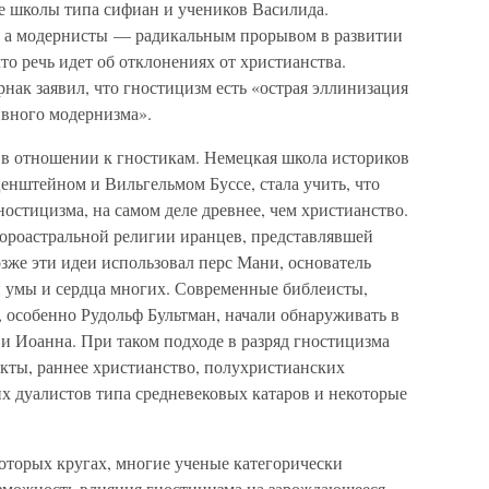
е школы типа сифиан и учеников Василида.
, а модернисты — радикальным прорывом в развитии
что речь идет об отклонениях от христианства.
рнак заявил, что гностицизм есть «острая эллинизация
ивного модернизма».
 в отношении к гностикам. Немецкая школа историков
енштейном и Вильгельмом Буссе, стала учить, что
ностицизма, на самом деле древнее, чем христианство.
зороастральной религии иранцев, представлявшей
зже эти идеи использовал перс Мани, основатель
й умы и сердца многих. Современные библеисты,
 особенно Рудольф Бультман, начали обнаруживать в
 и Иоанна. При таком подходе в разряд гностицизма
екты, раннее христианство, полухристианских
них дуалистов типа средневековых катаров и некоторые
оторых кругах, многие ученые категорически
озможность влияния гностицизма на зарождающееся