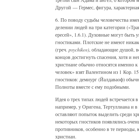
Другой — Гермес, фигура, характерная
6. По поводу судьбы человечества име
делении людей на три категории («Трак
ересей», 1.6.1). Духовные могут быть
гностиками. Плотские не имеют никак
(греч.
psychikos)
, обладающие душой, в
концов достигнуть спасения, хотя и н
христиане обычно относятся именно к
человек» взят Валентином из 1 Кор. 1
гностиков: демиург (Йалдаваоф) обыч
Полноты вместе с ему подобными.
Идея о трех типах людей встречается 
например, у Оригена, Тертуллиана и 
оставляют попыток выделить среди х
некоторых гностиков появлялись очен
противников, особенно в те периоды, 
христиан.