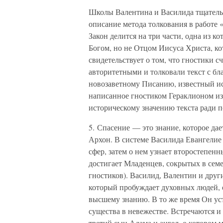
Школы Валентина и Василида тщательн
описание метода толкования в работе 
Закон делится на три части, одна из к
Богом, но не Отцом Иисуса Христа, ко
свидетельствует о том, что гностики 
авторитетными и толковали текст с б
новозаветному Писанию, известный ис
написанное гностиком Гераклионом из
историческому значению текста ради п
5. Спасение — это знание, которое да
Архон. В системе Василида Евангелие 
сфер, затем о нем узнает второстепенн
достигает Младенцев, сокрытых в сем
гностиков). Василид, Валентин и друг
который пробуждает духовных людей, о
высшему знанию. В то же время Он ус
существа в невежестве. Встречаются 
третий сын Адама и ангел, о котором 