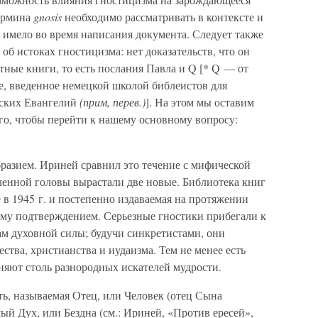
термина
gnosis
необходимо рассматривать в контексте и
 имело во время написания документа. Следует также
об истоках гностицизма: нет доказательств, что он
тные книги, то есть послания Павла и Q [* Q — от
е, введенное немецкой школой библеистов для
еских Евангелий
(прим, перев.)
]. На этом мы оставим
его, чтобы перейти к нашему основному вопросу:
разием. Ириней сравнил это течение с мифической
ленной головы вырастали две новые. Библиотека книг
в 1945 г. и постепенно издаваемая на протяжении
ому подтверждением. Серьезные гностики прибегали к
м духовной силы; будучи синкретистами, они
тва, христианства и иудаизма. Тем не менее есть
няют столь разнородных искателей мудрости.
ть, называемая Отец, или Человек (отец Сына
й Дух, или Бездна (см.: Ириней, «Против ересей»,