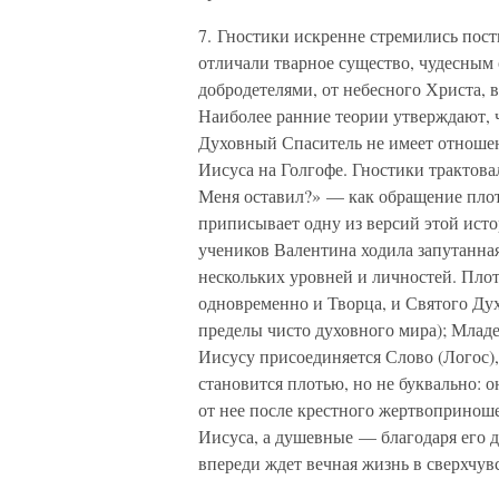
7. Гностики искренне стремились пост
отличали тварное существо, чудесным
добродетелями, от небесного Христа, 
Наиболее ранние теории утверждают, 
Духовный Спаситель не имеет отношен
Иисуса на Голгофе. Гностики трактова
Меня оставил?» — как обращение плот
приписывает одну из версий этой исто
учеников Валентина ходила запутанная
нескольких уровней и личностей. Плот
одновременно и Творца, и Святого Дух
пределы чисто духовного мира); Млад
Иисусу присоединяется Слово (Логос)
становится плотью, но не буквально: о
от нее после крестного жертвопринош
Иисуса, а душевные — благодаря его д
впереди ждет вечная жизнь в сверхчув