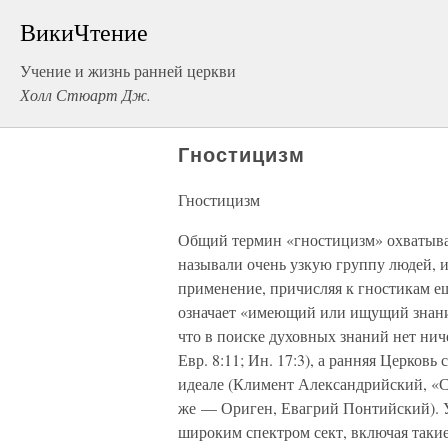
ВикиЧтение
Учение и жизнь ранней церкви
Холл Стюарт Дж.
Гностицизм
Гностицизм
Общий термин «гностицизм» охватывае
называли очень узкую группу людей, 
применение, причисляя к гностикам е
означает «имеющий или ищущий знани
что в поиске духовных знаний нет ниче
Евр. 8:11; Ин. 17:3), а ранняя Церковь
идеале (Климент Александрийский, «Стр
же — Ориген, Евагрий Понтийский). У
широким спектром сект, включая такие