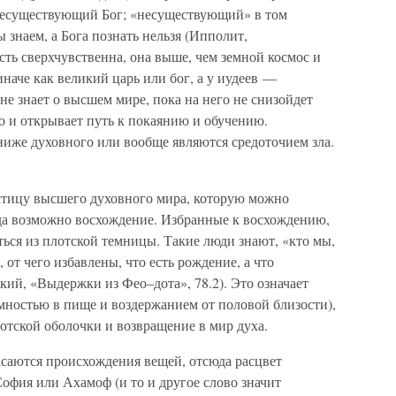
 несуществующий Бог; «несуществующий» в том
ы знаем, а Бога познать нельзя (Ипполит,
сть сверхчувственна, она выше, чем земной космос и
наче как великий царь или бог, а у иудеев —
не знает о высшем мире, пока на него не снизойдет
го и открывает путь к покаянию и обучению.
ниже духовного или вообще являются средоточием зла.
астицу высшего духовного мира, которую можно
гда возможно восхождение. Избранные к восхождению,
ться из плотской темницы. Такие люди знают, «кто мы,
, от чего избавлены, что есть рождение, а что
ий, «Выдержки из Фео–дота», 78.2). Это означает
мностью в пище и воздержанием от половой близости),
лотской оболочки и возвращение в мир духа.
саются происхождения вещей, отсюда расцвет
офия или Ахамоф (и то и другое слово значит