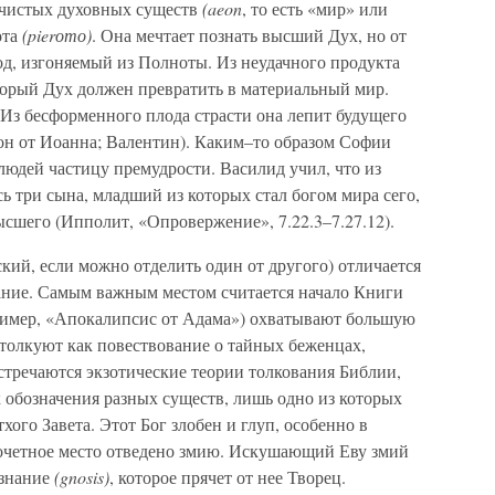
з чистых духовных существ
(aeon
, то есть «мир» или
ота
(pierото)
. Она мечтает познать высший Дух, но от
д, изгоняемый из Полноты. Из неудачного продукта
который Дух должен превратить в материальный мир.
 Из бесформенного плода страсти она лепит будущего
фон от Иоанна; Валентин). Каким–то образом Софии
людей частицу премудрости. Василид учил, что из
 три сына, младший из которых стал богом мира сего,
сшего (Ипполит, «Опровержение», 7.22.3–7.27.12).
кий, если можно отделить один от другого) отличается
ние. Самым важным местом считается начало Книги
ример, «Апокалипсис от Адама») охватывают большую
 толкуют как повествование о тайных беженцах,
стречаются экзотические теории толкования Библии,
 обозначения разных существ, лишь одно из которых
ого Завета. Этот Бог злобен и глуп, особенно в
 почетное место отведено змию. Искушающий Еву змий
 знание
(gnosis)
, которое прячет от нее Творец.