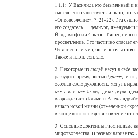
1.1.1). У Василида это безымянный и
смысле, что существует лишь то, что м
«Опровержение», 7, 21–22). Эта сущно
его создатель — демиург, именуемый и
Йалдаваоф или Саклас. Творец ничего 
просветление. Это частично спасает е
Чувственный мир, бог и ангелы стоят 
Также и плоть есть зло.
2. Некоторые из людей несут в себе ч
разбудить премудростью
(gnosis)
, и то
осознав свою духовность, могут вырва
кем стали, кем были, где мы, куда идем
возрождение» (Климент Александрийск
начало новой жизни (отмеченной скро
в конце которой ждет избавление от п
3. Основные доктрины гностицизма ка
мифотворчества. В разных вариантах С