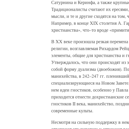
Сатурнина и Керинфа, а также крупны
Традиционалисты считают их ересями
мысли, и те и другие сходятся на том, 
Например, в конце XIX столетия А. Га
христианства», что–то вроде «примит
В XX веке произошла резкая перемена
религии, возглавляемая Рихардом Рейц
элементы, общие для христианства и г
Утверждалось, что они происходят из 
собой форму дуализма (двоебожия). По
манихейства, в 242–247 гг. пленивши
специализирующиеся на Новом Завете,
нем идеи гностиков, особенно у Павла
приходится отнести дохристианские с
гностиков II века, манихейство, позд
современные культы.
Несмотря на сильную поддержку в нек
отвергают эту гипотезу и отрицают в