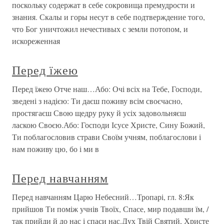
поскольку содержат в себе сокровища премудрости и
знания. Скалы и горы несут в себе подтверждение того,
что Бог уничтожил нечестивых с земли потопом, и
искореженная
Перед їжею
Перед їжею Отче наш…Або: Очі всіх на Тебе, Господи,
зведені з надією: Ти даєш поживу всім своєчасно,
простягаєш Свою щедру руку й усіх задовольняєш
ласкою Своєю.Або: Господи Ісусе Христе, Сину Божий,
Ти поблагословив страви Своїм учням, поблагослови і
нам поживу цю, бо і ми в
Перед навчанням
Перед навчанням Царю Небесний…Тропарі, гл. 8:Як
прийшов Ти поміж учнів Твоїх, Спасе, мир подавши їм, /
так прийди й до нас і спаси нас.Дух Твій Святий, Христе