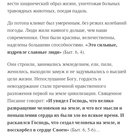
вести хищнический образ жизни, уничтожая больных
травоядных животных, поедая падаль.
До потопа климат был умеренным, без резких колебаний
погоды. Люди жили намного дольше, чем наши
современники. Они были красивы, величественны,
«Это сильные,
наделены большими способностями.
издревле славные люди»
(Быт. 6, 4).
Они строили, занимались земледелием, ели, пили,
женились, выходили замуж и не задумывались о высшей
цели жизни. Непослушание Богу, гордость и
невоздержание стали причиной нравственного
разложения первой на земле цивилизации. Священное
«И увидел Господь, что велико
Писание говорит:
развращение человеков на земле, и что все мысли н
помышления сердца их были зло во всякое время. И
раскаялся Господь, что создал человека на земле, и
восскорбел в сердце Своем»
(Быт. 6, 5-6)…