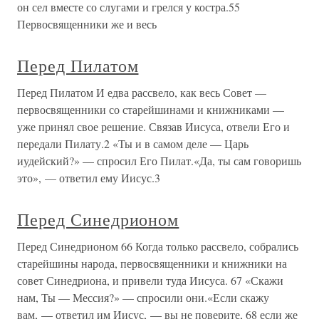
он сел вместе со слугами и грелся у костра.55
Первосвященники же и весь
Перед Пилатом
Перед Пилатом И едва рассвело, как весь Совет —
первосвященники со старейшинами и книжниками —
уже принял свое решение. Связав Иисуса, отвели Его и
передали Пилату.2 «Ты и в самом деле — Царь
иудейский?» — спросил Его Пилат.«Да, ты сам говоришь
это», — ответил ему Иисус.3
Перед Синедрионом
Перед Синедрионом 66 Когда только рассвело, собрались
старейшины народа, первосвященники и книжники на
совет Синедриона, и привели туда Иисуса. 67 «Скажи
нам, Ты — Мессия?» — спросили они.«Если скажу
вам, — ответил им Иисус, — вы не поверите, 68 если же