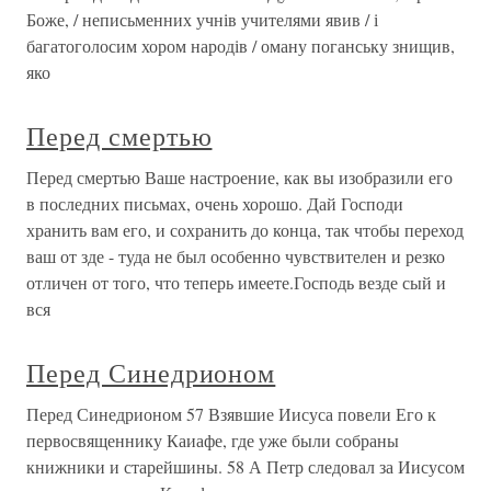
Боже, / неписьменних учнів учителями явив / і
багатоголосим хором народів / оману поганську знищив,
яко
Перед смертью
Перед смертью Ваше настроение, как вы изобразили его
в последних письмах, очень хорошо. Дай Господи
хранить вам его, и сохранить до конца, так чтобы переход
ваш от зде - туда не был особенно чувствителен и резко
отличен от того, что теперь имеете.Господь везде сый и
вся
Перед Синедрионом
Перед Синедрионом 57 Взявшие Иисуса повели Его к
первосвященнику Каиафе, где уже были собраны
книжники и старейшины. 58 А Петр следовал за Иисусом