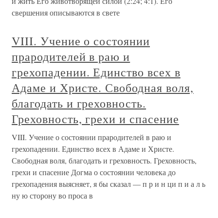
и жить Его животворящей силой (2:24; 4:1). Его
свершения описываются в свете
VIII. Учение о состоянии
прародителей в раю и
грехопадении. Единство всех в
Адаме и Христе. Свободная воля,
благодать и греховность.
Греховность, грехи и спасение
VIII. Учение о состоянии прародителей в раю и
грехопадении. Единство всех в Адаме и Христе.
Свободная воля, благодать и греховность. Греховность,
грехи и спасение Догма о состоянии человека до
грехопадения выясняет, я бы сказал — п р и н ци п и а л ь
ну ю сторону во проса в