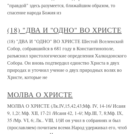
"правдой" здесь разумеется, ближайшим образом, то
спасение народа Божия из
(18) "ДВА И "ОДНО" ВО ХРИСТЕ
(18) "ДВА И "ОДНО" ВО ХРИСТЕ Шестой Вселенский
Собор, собравшийся в 681 году в Константинополе,
разъяснил христологические определения Халкидонского
Собора. Он вновь подтвердил единство Христа в двух
природах и уточнил учение о двух природных волях во
Христе, которые не
МОЛВА О ХРИСТЕ
МОЛВА О ХРИСТЕ (Лк.IV,15,42,43;Мф. IV, 14-16/ Исаия
9, 1,2/; Мф. ХII, 17-21 /Исаия 42, 1-4/; Мр.III, 7, 8;Мф. IХ,
35 /Мр. VI, 6; Лк.. VIII, 1/)И он учил в собраниях и был
(прославляем) почитаем всеми.Народ удерживал его, чтоб