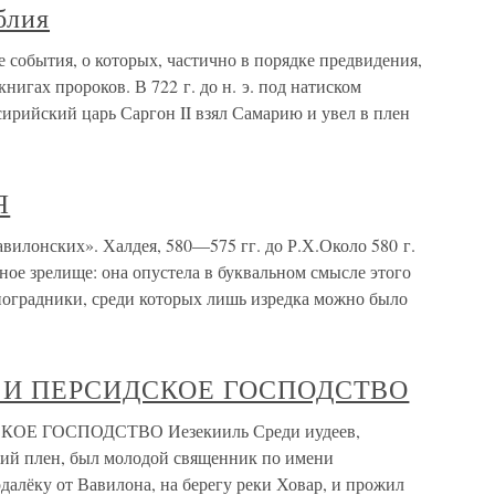
блия
 события, о которых, частично в порядке предвидения,
книгах пророков. В 722 г. до н. э. под натиском
сирийский царь Саргон II взял Самарию и увел в плен
Я
онских». Халдея, 580—575 гг. до Р.Х.Около 580 г.
ное зрелище: она опустела в буквальном смысле этого
ноградники, среди которых лишь изредка можно было
 И ПЕРСИДСКОЕ ГОСПОДСТВО
Е ГОСПОДСТВО Иезекииль Среди иудеев,
ский плен, был молодой священник по имени
далёку от Вавилона, на берегу реки Ховар, и прожил