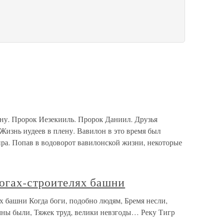
ну. Пророк Иезекииль. Пророк Даниил. Друзья
Жизнь иудеев в плену. Вавилон в это время был
а. Попав в водоворот вавилонской жизни, некоторые
богах-строителях башни
х башни Когда боги, подобно людям, Бремя несли,
мны были, Тяжек труд, велики невзгоды… Реку Тигр