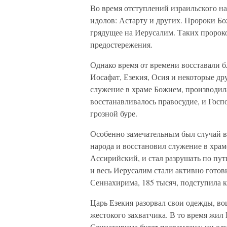
Во время отступлений израильского на
идолов: Астарту и других. Пророки Бо
грядущее на Иерусалим. Таких пророко
предостережения.
Однако время от времени восставали 
Иосафат, Езекия, Осия и некоторые др
служение в храме Божием, производил
восстанавливалось правосудие, и Госп
грозной буре.
Особенно замечательным был случай в
народа и восстановил служение в храм
Ассирийский, и стал разрушать по пут
и весь Иерусалим стали активно готов
Сеннахирима, 185 тысяч, подступила к
Царь Езекия разорвал свои одежды, во
жестокого захватчика. В то время жил 
Сеннахирима будет посрамлена: ни один