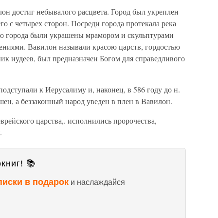
он достиг небывалого расцвета. Город был укреплен
о с четырех сторон. Посреди города протекала река
го города были украшены мрамором и скульптурами
ниями. Вавилон называли красою царств, гордостью
ник иудеев, был предназначен Богом для справедливого
одступали к Иерусалиму и, наконец, в 586 году до н.
шен, а беззаконный народ уведен в плен в Вавилон.
врейского царства,. исполнились пророчества,
.
книг! 📚
писки в подарок
и наслаждайся