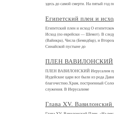
здесь до самой смерти. На пятый год п
Египетский плен и исхо
Египетский плен и исход О египетском
Исход (по еврейски — Шемот). В сле
(Вайикра), Числа (Бемидбар), и Второ
Синайской пустыне до
ПЛЕН ВАВИЛОНСКИЙ
ПЛЕН ВАВИЛОНСКИЙ Иерусалим просто
Иудейские цари все были из рода Дави
благочестию.Храм, построенный Соло
служения. В Иерусалиме
Глава XV. Вавилонский
Глава XV. Вавилонский Плен. «На рек