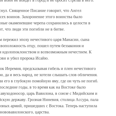
снул. Священное Писание говорит, что Ангел
сех воинов. Захоронение этого воинства было
пные окаменевшие черепа сохранились в целости в
т, что люди эти погибли не в битве.
 пережил эпоху нечестивого царя Манасии, сына
ивоположность отцу, пошел путем беззакония и
м идолопоклонством и всевозможным нечестием. К
ови и убил пророка Исайю.
ок Иеремия, предсказывая гибель и плен нечестивого
, да и весь народ, не хотели слышать слов обличения.
и его в глубокую помойную яму, где он чуть не погиб.
последние годы, в то время как на Востоке было
Навуходоносор, царь Вавилона, в союзе с Мидийским и
кую державу. Грозная Ниневия, столица Ассура, пала
союзных армий, пришедших с Востока. Теперь наступила
 нововавилонского, царства.