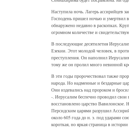
Наступила ночь. Лагерь ассирийцев за
Господень пришел ночью и умертвил в
обнаружено недавно в раскопках. Кру
огромном количестве и свидетельствую
В последующие десятилетия Иерусалим
Езекии. Этот молодой человек, в прот
преступления. Он наполнил Иерусали
тому же он пролил много невинной кр
В эти годы пророчествовал также прор
народа. Но надменные и бездарные цари
Они издевались над пророком и бросил
-. Иерусалим беспечно проводил свои 
восстановлено царство Вавилонское. 
Персидским царями разрушил Ассирийс
около 605 года до н. э. под ударами 
короткая, но яркая страница в истории