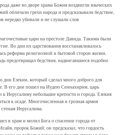
рода даже во дворе храма Божия воздвигли языческих
жий обличали грехи народа и предсказывали бедствие,
в нередко убивали и не слушали слов
благочестивые цари на престоле Давида. Такими были
угие. Во дни их царствования восстанавливалось
ась реформа религиозной и бытовой сторон жизни,
одь предотвращал бедствия, надвигавшиеся подобно
о дни Езекии, который сделал много доброго для
е. В его дни пошел на Иудею Сеннахирим, царь
и к Иерусалиму небольшие крепости и города. Езекия
иться к осаде. Многочисленная и грозная армия
 стенам Иерусалима.
шел в храм и молил Бога о спасении города от
Исайя, пророк Божий; он предсказал, что гордость
 воин не войдет в город и не бросит стрелы в него.