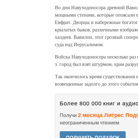
Во дни Навуходоносора древний Вавил
мощными стенами, которые опоясали ег
Евфрат. Дворцы и набережные богато
крылатых быков, различными изображе
халдеев. Вавилон, этот грозный сопер
суда над Иерусалимом.
Войска Навуходоносора несколько раз п
э. город был взят штурмом, храм разру
Так окончилось время существования е
возвещенные задолго до этого события
Более 800 000 книг и аудио
2 месяца Литрес Под
Получи
неограниченным чтением
ПОЛУЧИТЬ ПОДАРОК