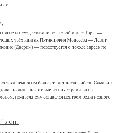
осле
д
 плене и исходе сказано во второй книге Торы —
дующих трёх книгах Пятикнижия Моисеева — Левит
законие (Дварим) — повествуется о походе евреев по
ял немногим более ста лет после гибели Самарии.
дова, но лишь некоторые из них стремились к
моном, по-прежнему оставался центром религиозного
 Плен.
ах вавилонских». Страна, в которую иудеи были