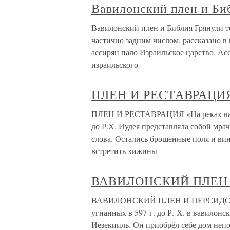
Вавилонский плен и Би
Вавилонский плен и Библия Грянули те
частично задним числом, рассказано в 
ассирян пало Израильское царство. Ас
израильского
ПЛЕН И РЕСТАВРАЦИ
ПЛЕН И РЕСТАВРАЦИЯ «На реках вавил
до Р.Х. Иудея представляла собой мрач
слова. Остались брошенные поля и ви
встретить хижины
ВАВИЛОНСКИЙ ПЛЕН
ВАВИЛОНСКИЙ ПЛЕН И ПЕРСИДСКО
угнанных в 597 г. до Р. Х. в вавилон
Иезекииль. Он приобрёл себе дом непо