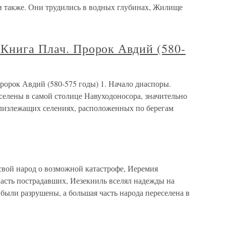
и также. Они трудились в водных глубинах, Жилище
Книга Плач. Пророк Авдий (580-
ророк Авдий (580-575 годы) 1. Начало диаспоры.
елены в самой столице Навуходоносора, значительно
лизлежащих селениях, расположенных по берегам
свой народ о возможной катастрофе, Иеремия
часть пострадавших, Иезекииль вселял надежды на
были разрушены, а большая часть народа переселена в