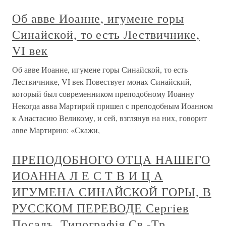
Об авве Иоанне, игумене горы
Синайской, то есть Лествичнике,
VI век
Об авве Иоанне, игумене горы Синайской, то есть
Лествичнике, VI век Повествует монах Синайский,
который был современником преподобному Иоанну
Некогда авва Мартирий пришел с преподобным Иоанном
к Анастасию Великому, и сей, взглянув на них, говорит
авве Мартирию: «Скажи,
ПРЕПОДОБНОГО ОТЦА НАШЕГО
ИОАННА Л Е С Т В И Ц А
ИГУМЕНА СИНАЙСКОЙ ГОРЫ, В
РУССКОМ ПЕРЕВОДЕ Сергiев
Посадъ. Типографiя Св.-Тр.