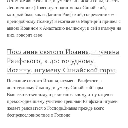
О том же авве Иоанне, игумене Синайской горы, то есть
Лествичнике (Повествует один монах Синайский,
который был, как и Даниил Раифский, современником
преподобному Иоанну) Некогда авва Мартирий пришел с
аввою Иоанном к Анастасию великому; и сей взглянув на
них, говорит авве
Послание святого Иоанна, игумена
Раифского, к досточудному
Иоанну, игумену Синайской горы
Послание святого Иоанна, игумена Раифского, к
досточудному Иоанну, игумену Синайской горы
Вышеестественному и равноангельному отцу отцев и
превосходнейшему учителю грешный Раифский игумен
желает радоваться о Господе.Знавая прежде всего
беспрекословное твое о Господе