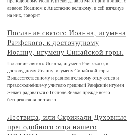
преподобному Иоанну)Некогда авва Мартирий пришел с
авваою Иоанном к Анастасию великому; и сей взглянув
на них, говорит
Послание святого Иоанна, игумена
Раифского, к досточудному
Иоанну, игумену Синайской горы.
Послание святого Иоанна, игумена Раифского, к
досточудному Иоанну, игумену Синайской горы.
Вышеестественному и равноангельному отцу отцев и
превосходнейшему учителю грешный Раифский игумен
желает радоваться о Господе.Знавая прежде всего
беспрекословное твое о
Лествица, или Скрижали Духовные
преподобного отца нашего