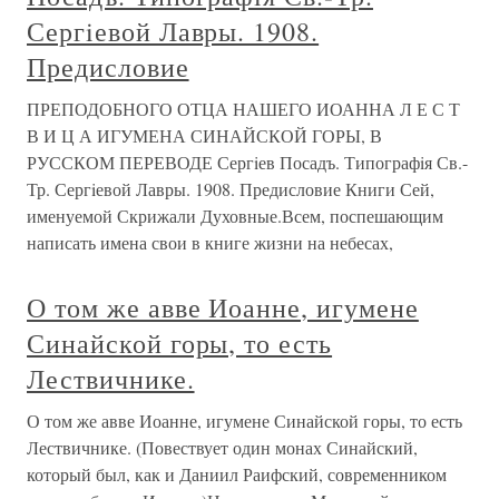
Сергiевой Лавры. 1908.
Предисловие
ПРЕПОДОБНОГО ОТЦА НАШЕГО ИОАННА Л Е С Т
В И Ц А ИГУМЕНА СИНАЙСКОЙ ГОРЫ, В
РУССКОМ ПЕРЕВОДЕ Сергiев Посадъ. Типографiя Св.-
Тр. Сергiевой Лавры. 1908. Предисловие Книги Сей,
именуемой Скрижали Духовные.Всем, поспешающим
написать имена свои в книге жизни на небесах,
О том же авве Иоанне, игумене
Синайской горы, то есть
Лествичнике.
О том же авве Иоанне, игумене Синайской горы, то есть
Лествичнике. (Повествует один монах Синайский,
который был, как и Даниил Раифский, современником