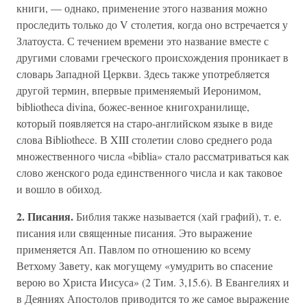
книги, — однако, применение этого названия можно
проследить только до V столетия, когда оно встречается у
Златоуста. С течением времени это название вместе с
другими словами греческого происхождения проникает в
словарь Западной Церкви. Здесь также употребляется
другой термин, впервые применяемый Иеронимом,
bibliotheca divina, божес-венное книгохранилище,
который появляется на старо-английском языке в виде
слова Bibliothece. В XIII столетии слово среднего рода
множественного числа «biblia» стало рассматриваться как
слово женского рода единственного числа и как таковое
и вошло в обиход.
2. Писания.
Библия также называется (хай графий), т. е.
писания или священные писания. Это выражение
применяется Ап. Павлом по отношению ко всему
Ветхому Завету, как могущему «умудрить во спасение
верою во Христа Иисуса» (2 Тим. 3,15.6). В Евангелиях и
в Деяниях Апостолов приводится то же самое выражение