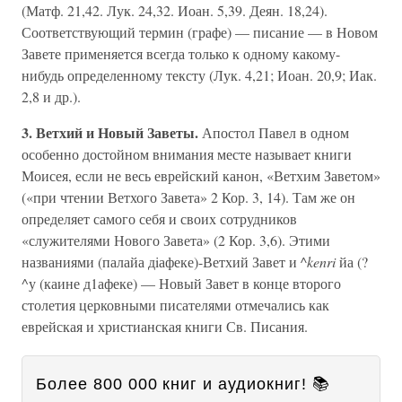
(Матф. 21,42. Лук. 24,32. Иоан. 5,39. Деян. 18,24).
Соответствующий термин (графе) — писание — в Новом
Завете применяется всегда только к одному какому-
нибудь определенному тексту (Лук. 4,21; Иоан. 20,9; Иак.
2,8 и др.).
3. Ветхий и Новый Заветы.
Апостол Павел в одном
особенно достойном внимания месте называет книги
Моисея, если не весь еврейский канон, «Ветхим Заветом»
(«при чтении Ветхого Завета» 2 Кор. 3, 14). Там же он
определяет самого себя и своих сотрудников
«служителями Нового Завета» (2 Кор. 3,6). Этими
названиями (палайа дiафеке)-Ветхий Завет и
^kenri
йа (?
^у (каине д1афеке) — Новый Завет в конце второго
столетия церковными писателями отмечались как
еврейская и христианская книги Св. Писания.
Более 800 000 книг и аудиокниг! 📚