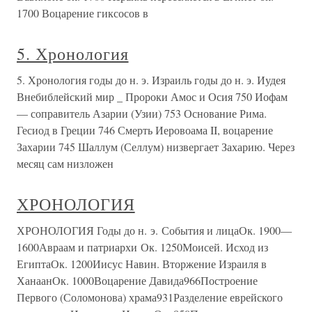
1700 Воцарение гиксосов в
5. Хронология
5. Хронология годы до н. э. Израиль годы до н. э. Иудея
Внебиблейский мир _ Пророки Амос и Осия 750 Иофам
— соправитель Азарии (Узии) 753 Основание Рима.
Гесиод в Греции 746 Смерть Иеровоама II, воцарение
Захарии 745 Шаллум (Селлум) низвергает Захарию. Через
месяц сам низложен
ХРОНОЛОГИЯ
ХРОНОЛОГИЯ Годы до н. э. События и лицаОк. 1900—
1600Авраам и патриархи Ок. 1250Моисей. Исход из
ЕгиптаОк. 1200Иисус Навин. Вторжение Израиля в
ХанаанОк. 1000Воцарение Давида966Построение
Первого (Соломонова) храма931Разделение еврейского