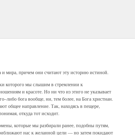
 и мира, причем они считают эту историю истиной.
вуки которого мы слышим в стремлении к
ношениям и красоте. Но ни что из этиго не указывает
о–либо бога вообще, ни, тем более, на Бога христиан.
ют общее направление. Так, находясь в пещере,
понимая, откуда тот исходит.
омены, которые мы разбирали ранее, подобны путям,
приближают нас к желанной цели — но затем покидают