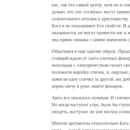
нас, так что самый центр, хотя он и со
думаю, что эти «отзвуки» могут привес
сознательного атеизма к христианству
Бога и не показывают Его свойств. И д
оказывается, не могут привести нас к 
она прямо связана с самим значением с
Обратимся к еще одному образу. Предс
стоящий вдали от света уличных фона
неполадок с электричеством гаснет све
положили коробку спичек, и, ощупью д
зажигая одну спичку за другой, вы доби
держа свечу в руке, ищете фонарик.
Здесь все оказалось нужным. И спички
Но когда наступит утро, было бы глуп
увидеть, наступил ли уже восход солнц
Многие аргументы относительно Бога 
мире — порой используются неразумно,