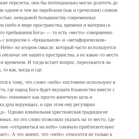
кие перелеты, они бы потенциально могли долететь до
ли одним и тем же еврейским (как и греческим) словом
гкостью, неведомой большинству современных
а (небо в мире пространства, времени и материи) к
сто пребывания Бога» — то есть «место» совершенно
ь с вопросом о «буквальном» и «метафорическом»
«Небо» во втором смысле, который часто используется
в
отличие от
нашего пространства, а не какое–то место
и временем. И тогда встает вопрос, пересекается ли
то как, когда и где.
ся к тому, что слово «небо» постоянно используют в
а, где народ Бога будет вкушать блаженство вместе с
ебо» понимают как просто конечную цель и
ха душ верующих, и при этом ему регулярно
д». Однако изначальная христианская традиция не
ных, но это слово позволяло указать на то место, где
ение «отправиться на небо» означало приблизительно
ает». А это значит, что «небо» относится не только к