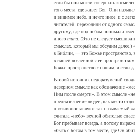
если бы они могли совершать космичес
того места, где живет Бог. Они называ
и видимое небо, и нечто иное, и с ле
читателей, переходили от одного смысл
другому, где под небом понимали «ме
иного
типа.
(Это не следует смешиват
смыслах, который мы обсудим далее.) 
в Библии, — это Божье пространство, 
в нашей вселенной с ее пространством 
Божье пространство с нашим, и если да, 
Второй источник недоразумений сводит
неверном смысле как обозначение «мест
Ним после смерти». В этом смысле «н
предназначение людей, как место отды
противопоставляют так называемый «а
считала «небо» вечной обителью спасен
Бог пребывает всегда, а потому выраж
«быть с Богом в том месте, где Он обит