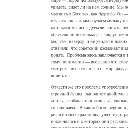
увидеть, сияет ли на нем солнце. Мы л
мыслить о Боге так, как будто бы Он 
изучать так, как мы изучаем музыку и
которыми мы исследуем явления нашег
облетевший несколько раз вокруг земли
был там, наверху, и не увидел никаки
отвечали, что советский космонавт вид
понять. Проблема здесь заключается в 
тому понимании — все равно что смотр
смотреть не на солнце, а на мир, радуя
видеть все.
Отчасти же это проблема употребления
строчной буквы, выполняет двойную за
«стол», «собака» или «кошка»), указы
спрашиваем: «В каких богов верили в
религиозных традициях существуют ра
поклонялись и о которых они рассказы
его эквивалентов также повлияли три 