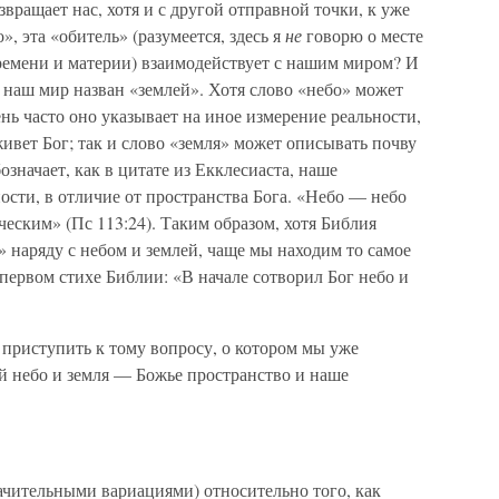
звращает нас, хотя и с другой отправной точки, к уже
», эта «обитель» (разумеется, здесь я
не
говорю о месте
времени и материи) взаимодействует с нашим миром? И
 наш мир назван «землей». Хотя слово «небо» может
нь часто оно указывает на иное измерение реальности,
вет Бог; так и слово «земля» может описывать почву
значает, как в цитате из Екклесиаста, наше
ости, в отличие от пространства Бога. «Небо — небо
ческим» (Пс 113:24). Таким образом, хотя Библия
» наряду с небом и землей, чаще мы находим то самое
 первом стихе Библии: «В начале сотворил Бог небо и
 приступить к тому вопросу, о котором мы уже
й небо и земля — Божье пространство и наше
ачительными вариациями) относительно того, как