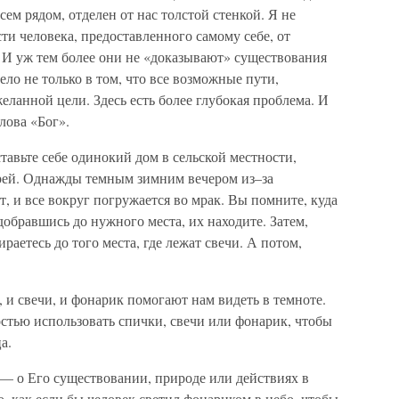
всем рядом, отделен от нас толстой стенкой. Я не
ти человека, предоставленного самому себе, от
. И уж тем более они не «доказывают» существования
ело не только в том, что все возможные пути,
желанной цели. Здесь есть более глубокая проблема. И
лова «Бог».
тавьте себе одинокий дом в сельской местности,
рей. Однажды темным зимним вечером из–за
т, и все вокруг погружается во мрак. Вы помните, куда
обравшись до нужного места, их находите. Затем,
раетесь до того места, где лежат свечи. А потом,
, и свечи, и фонарик помогают нам видеть в темноте.
остью использовать спички, свечи или фонарик, чтобы
а.
— о Его существовании, природе или действиях в
 как если бы человек светил фонариком в небо, чтобы