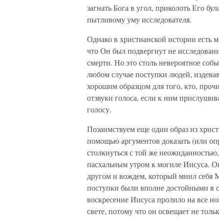
загнать Бога в угол, приколоть Его бу
пытливому уму исследователя.
Однако в христианской истории есть м
что Он был подвергнут не исследован
смерти. Но это столь невероятное собы
любом случае поступки людей, издевав
хорошим образцом для того, кто, прочи
отзвуки голоса, если к ним прислушива
голосу.
Позаимствуем еще один образ из христ
помощью аргументов доказать (или опр
столкнуться с той же неожиданностью
пасхальным утром к могиле Иисуса. О
другом и вождем, который мнил себя Ме
поступки были вполне достойными в с
воскресение Иисуса пролило на все но
свете, потому что он освещает не толь