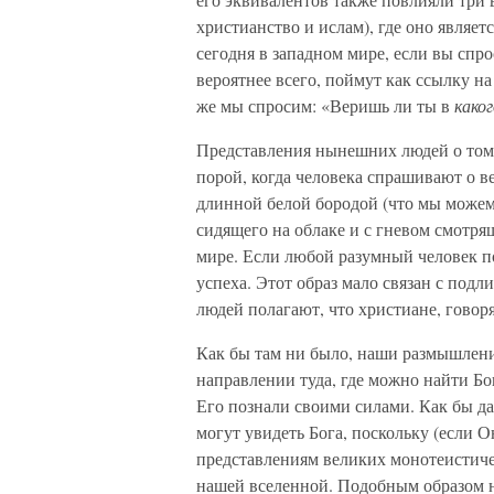
христианство и ислам), где оно являе
сегодня в западном мире, если вы спро
вероятнее всего, поймут как ссылку н
же мы спросим: «Веришь ли ты в
како
Представления нынешних людей о том,
порой, когда человека спрашивают о вер
длинной белой бородой (что мы можем
сидящего на облаке и с гневом смотрящ
мире. Если любой разумный человек по
успеха. Этот образ мало связан с под
людей полагают, что христиане, говоря
Как бы там ни было, наши размышлени
направлении туда, где можно найти Бо
Его познали своими силами. Как бы да
могут увидеть Бога, поскольку (если О
представлениям великих монотеистиче
нашей вселенной. Подобным образом н