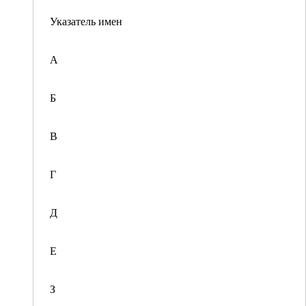
Указатель имен
А
Б
В
Г
Д
Е
З