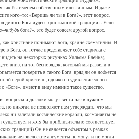
тся как бы именем собственным или личным. И даже
сите кого–то: «Веришь ли ты в Бога?», этот вопрос,
а «единого Бога иудео–христианской традиции». Если
го–нибудь
бога?», это будет совсем другой вопрос.
 как христиане понимают Бога, крайне схематичны. И
е в Бога, он тотчас представляет себе старичка с
 видеть на некоторых рисунках Уильяма Блейка),
его вниз, на тот беспорядок, который мы развели в
пытается поверить в такого Бога, вряд ли он добьется
линной верой христиан, однако на удивление много
 о «Боге», имеют в виду именно такое существо.
я, вопросы и догадки могут вести нас в нужном
га, но никогда не позволяют нам утверждать, что мы
леко ни залетали космические корабли, космонавты не
н существует и хотя бы приблизительно соответствует
ских традиций) Он не является объектом в рамках
икакие человеческие аргументы не могут и не могли