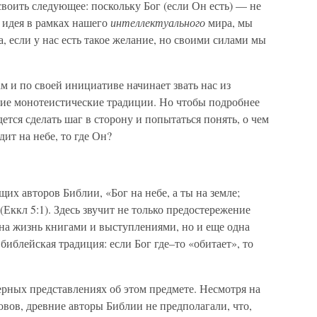
своить следующее: поскольку Бог (если Он есть) — не
 идея в рамках нашего
интеллектуального
мира, мы
, если у нас есть такое желание, но своими силами мы
м и по своей инициативе начинает звать нас из
ие монотеистические традиции. Но чтобы подробнее
ется сделать шаг в сторону и попытаться понять, о чем
дит на небе, то где Он?
их авторов Библии, «Бог на небе, а ты на земле;
(Еккл 5:1). Здесь звучит не только предостережение
е на жизнь книгами и выступлениями, но и еще одна
библейская традиция: если Бог где–то «обитает», то
верных представлениях об этом предмете. Несмотря на
вов, древние авторы Библии не предполагали, что,