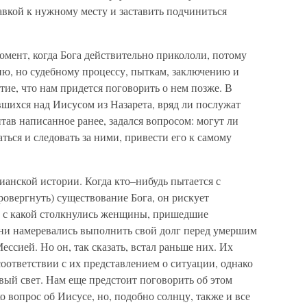
лавкой к нужному месту и заставить подчиниться
омент, когда Бога действительно прикололи, потому
ию, но судебному процессу, пыткам, заключению и
тие, что нам придется поговорить о нем позже. В
шихся над Иисусом из Назарета, вряд ли послужат
тав написанное ранее, задался вопросом: могут ли
ться и следовать за ними, привести его к самому
ианской истории. Когда кто–нибудь пытается с
овергнуть) существование Бога, он рискует
, с какой столкнулись женщины, пришедшие
ни намеревались выполнить свой долг перед умершим
ссией. Но он, так сказать, встал раньше них. Их
оответствии с их представлением о ситуации, однако
вый свет. Нам еще предстоит поговорить об этом
ко вопрос об Иисусе, но, подобно солнцу, также и все