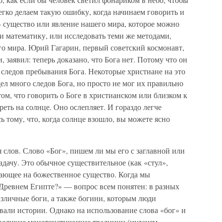
егко делаем такую ошибку, когда начинаем говорить и
— существо или явление нашего мира, которое можно
ли математику, или исследовать теми же методами,
о мира. Юрий Гагарин, первый советский космонавт,
, заявил: теперь доказано, что Бога нет. Потому что он
х следов пребывания Бога. Некоторые христиане на это
ел много следов Бога, но просто не мог их правильно
том, что говорить о Боге в христианском или близком к
еть на солнце. Оно ослепляет. И гораздо легче
сь тому, что, когда солнце взошло, вы можете ясно
 слов. Слово «Бог», пишем ли мы его с заглавной или
дачу. Это обычное существительное (как «стул»,
вающее на божественное существо. Когда мы
 Древнем Египте?» — вопрос всем понятен: в разных
зличные боги, а также богини, которым люди
вали истории. Однако на использование слова «бог» и
великие монотеистические традиции (иудаизм,