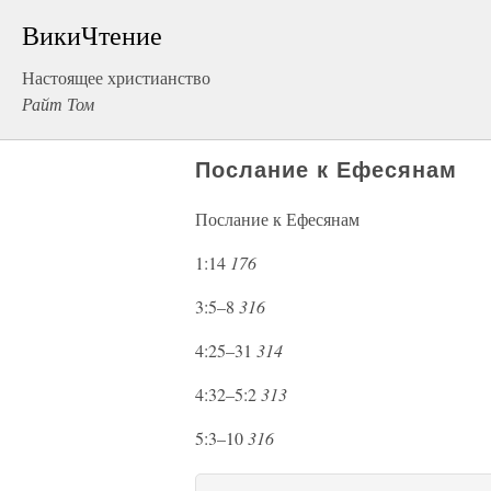
ВикиЧтение
Настоящее христианство
Райт Том
Послание к Ефесянам
Послание к Ефесянам
1:14
176
3:5–8
316
4:25–31
314
4:32–5:2
313
5:3–10
316