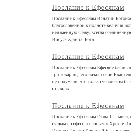
Послание к Ефесянам
Послание к Ефесянам Игнатий Богонос
благословенной в полноте величия Бог
неизменную славу, всегда соединенну
Иисуса Христа, Бога
Послание к Ефесянам
Послание к Ефесянам Ефесяне были сл
три товарища его начали свои Евангели
не подумали, что только человеком бы
от своих
Послание к Ефесянам
Послание к Ефесянам Глава 1 1 павел
сущым во ефесе и верным о Христе Иис
Господа Иисуса Христа. 3 Благословен