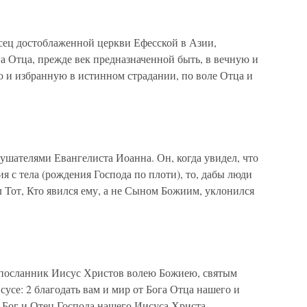
ец достоблаженной церкви Ефесской в Азии,
а Отца, прежде век предназначенной быть, в вечную и
ю и избранную в истинном страдании, по воле Отца и
ушателями Евангелиста Иоанна. Он, когда увидел, что
я с тела (рождения Господа по плоти), то, дабы люди
л Тот, Кто явился ему, а не Сыном Божиим, уклонился
, посланник Иисус Христов волею Божиею, святым
усе: 2 благодать вам и мир от Бога Отца нашего и
 Бог и Отец Господа нашего Иисуса Христа,