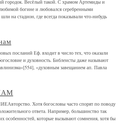
ый городок. Весёлый такой. С храмом Артемиды и
 любимой богине и любовался серебренными
ли на стадион, где всегда показывали что-нибудь
янам
овых посланий Еф. входит в число тех, что оказали
богословие и духовность. Библеисты даже называют
влинизма»[554], «духовным завещанием ап. Павла
НАМ
орство. Хотя богословы часто спорят по поводу
положительного ответа. Например, большинство так
их особенностей, которые вызывают сомнения, хотя бы