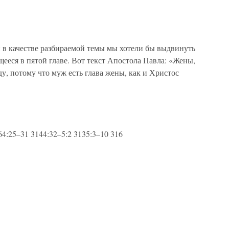
 в качестве разбираемой темы мы хотели бы выдвинуть
щееся в пятой главе. Вот текст Апостола Павла: «Жены,
у, потому что муж есть глава жены, как и Христос
4:25–31 3144:32–5:2 3135:3–10 316