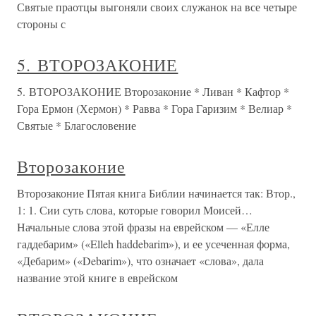
Святые праотцы выгоняли своих служанок на все четыре
стороны с
5. ВТОРОЗАКОНИЕ
5. ВТОРОЗАКОНИЕ Второзаконие * Ливан * Кафтор *
Гора Ермон (Хермон) * Равва * Гора Гаризим * Велиар *
Святые * Благословение
Второзаконие
Второзаконие Пятая книга Библии начинается так: Втор.,
1: 1. Сии суть слова, которые говорил Моисей…
Начальные слова этой фразы на еврейском — «Елле
гаддебарим» («Elleh haddebarim»), и ее усеченная форма,
«Дебарим» («Debarim»), что означает «слова», дала
название этой книге в еврейском