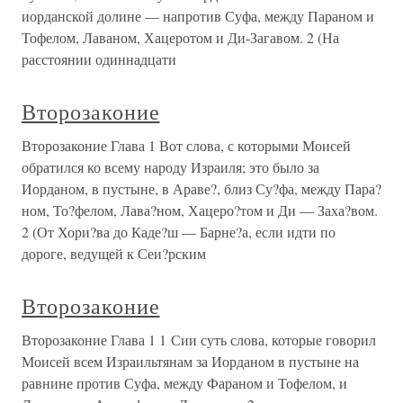
иорданской долине — напротив Суфа, между Параном и
Тофелом, Лаваном, Хацеротом и Ди-Загавом. 2 (На
расстоянии одиннадцати
Второзаконие
Второзаконие Глава 1 Вот слова, с которыми Моисей
обратился ко всему народу Израиля; это было за
Иорданом, в пустыне, в Араве?, близ Су?фа, между Пара?
ном, То?фелом, Лава?ном, Хацеро?том и Ди — Заха?вом.
2 (От Хори?ва до Каде?ш — Барне?а, если идти по
дороге, ведущей к Сеи?рским
Второзаконие
Второзаконие Глава 1 1 Сии суть слова, которые говорил
Моисей всем Израильтянам за Иорданом в пустыне на
равнине против Суфа, между Фараном и Тофелом, и