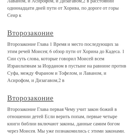
Лаваном, и Асирофом, и Дизагавом,2 в расстоянии
одиннадцати дней пути от Хорива, по дороге от горы
Сеир к
Второзаконие
Второзаконие Глава 1 Время и место последующих за
этим речей Моисея; 6 обзор пути от Хорина до Кадеса. 1
Сии суть слова, которые говорил Моисей всем
Израильтянам за Иорданом в пустыне на равнине против
Суфа, между Фараном и Тофелом, и Лаваном, и
Асирофом, и Дизагавом,2 в
Второзаконие
Второзаконие Глава первая Чему учит закон божий в
отношении детей Если верить попам, первые четыре
книги библии включают законы, данные самим богом
через Моисея. Мы уже познакомились с этими законами.