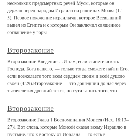
нескольких предсмертных речей Мусы, которые он
держал перед народом Исраила на равнинах Моава (1:1–
5). Первое поколение исраильтян, которое Всевышний
вывел из Египта и с которым Он заключил священное
соглашение у горы
Второзаконие
Второзаконие Введение …И там, если станете искать
Господа, Бога вашего, — только тогда сможете найти Его,
если возжелаете того всем сердцем своим и всей душою
своей (4:29).Второзаконие — это дошедший до нас через
тысячелетия древний текст, по сути запись того, что
Второзаконие
Второзаконие Глава 1 Воспоминания Моисея (Исх. 18:13–
27)1 Вот слова, которые Моисей сказал всему Израилю в
пустыне, что к востоку от Иордана — то есть в