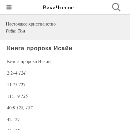
ВикиЧтение
Настоящее христианство
Райт Том
Книга пророка Исайи
Книга пророка Исайи
2:2–4
124
11 75,727
11:1–9
125
40:8
128, 187
42 127