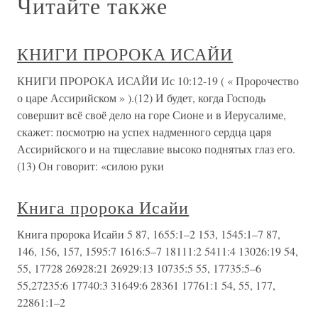
Читайте также
КНИГИ ПРОРОКА ИСАЙИ
КНИГИ ПРОРОКА ИСАЙИ Ис 10:12-19 ( « Пророчество
о царе Ассирийском » ).(12) И будет, когда Господь
совершит всё своё дело на горе Сионе и в Иерусалиме,
скажет: посмотрю на успех надменного сердца царя
Ассирийского и на тщеславие высоко поднятых глаз его.
(13) Он говорит: «силою руки
Книга пророка Исайи
Книга пророка Исайи 5 87, 1655:1–2 153, 1545:1–7 87,
146, 156, 157, 1595:7 1616:5–7 18111:2 5411:4 13026:19 54,
55, 17728 26928:21 26929:13 10735:5 55, 17735:5–6
55,27235:6 17740:3 31649:6 28361 17761:1 54, 55, 177,
22861:1–2