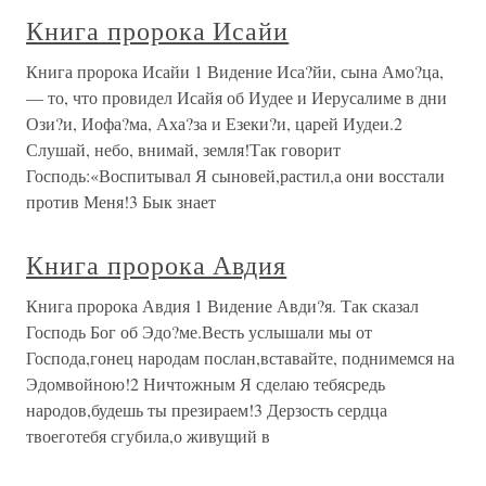
Книга пророка Исайи
Книга пророка Исайи 1 Видение Иса?йи, сына Амо?ца,
— то, что провидел Исайя об Иудее и Иерусалиме в дни
Ози?и, Иофа?ма, Аха?за и Езеки?и, царей Иудеи.2
Слушай, небо, внимай, земля!Так говорит
Господь:«Воспитывал Я сыновей,растил,а они восстали
против Меня!3 Бык знает
Книга пророка Авдия
Книга пророка Авдия 1 Видение Авди?я. Так сказал
Господь Бог об Эдо?ме.Весть услышали мы от
Господа,гонец народам послан,вставайте, поднимемся на
Эдомвойною!2 Ничтожным Я сделаю тебясредь
народов,будешь ты презираем!3 Дерзость сердца
твоеготебя сгубила,о живущий в