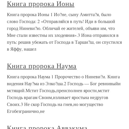
Книга пророка Ионы
Книга пророка Ионы 1 Ио?не, сыну Амитта?я, было
слово Господа: 2 «Отправляйся в путь! Иди в большой
город Ниневи?ю. Обличай ее жителей, объяви им, что
Мне стали известны их злодеяния».3 Иона отправился в
путь: решив убежать от Господа в Тарши?ш, он спустился
в Яффу, нашел
Книга пророка Наума
Книга пророка Наума 1 Пророчество о Ниневи?и. Книга
видения Нау?ма из Элко?ша.2 Господь — Бог ревнивыйи
мстящий.Мстит Господь,преисполнен ярости,мстит
Господь врагам Своим,изливает яростьна недругов
Своих.3 Не скор Господь на гнев,но могущество
Егобезгранично,не
Книга пророка Аввакума