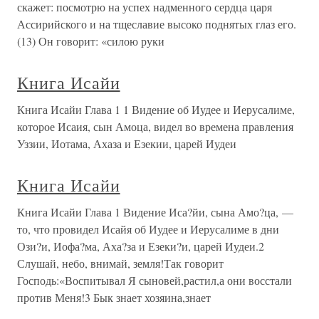
скажет: посмотрю на успех надменного сердца царя
Ассирийского и на тщеславие высоко поднятых глаз его.
(13) Он говорит: «силою руки
Книга Исайи
Книга Исайи Глава 1 1 Видение об Иудее и Иерусалиме,
которое Исаия, сын Амоца, видел во времена правления
Уззии, Иотама, Ахаза и Езекии, царей Иудеи
Книга Исайи
Книга Исайи Глава 1 Видение Иса?йи, сына Амо?ца, —
то, что провидел Исайя об Иудее и Иерусалиме в дни
Ози?и, Иофа?ма, Аха?за и Езеки?и, царей Иудеи.2
Слушай, небо, внимай, земля!Так говорит
Господь:«Воспитывал Я сыновей,растил,а они восстали
против Меня!3 Бык знает хозяина,знает