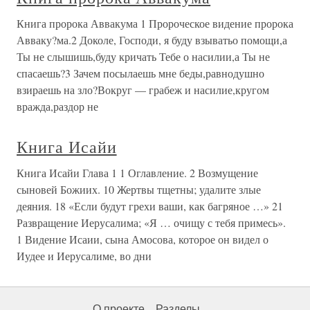
Книга пророка Аввакума 1 Пророческое видение пророка
Авваку?ма.2 Доколе, Господи, я буду взыватьо помощи,а
Ты не слышишь,буду кричать Тебе о насилии,а Ты не
спасаешь?3 Зачем посылаешь мне беды,равнодушно
взираешь на зло?Вокруг — грабеж и насилие,кругом
вражда,раздор не
Книга Исайи
Книга Исайи Глава 1 1 Оглавление. 2 Возмущение
сыновей Божиих. 10 Жертвы тщетны; удалите злые
деяния. 18 «Если будут грехи ваши, как багряное …» 21
Развращение Иерусалима; «Я … очищу с тебя примесь».
1 Видение Исаии, сына Амосова, которое он видел о
Иудее и Иерусалиме, во дни
О проекте
Разделы