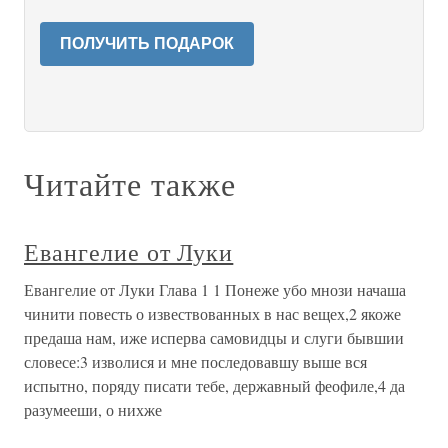
ПОЛУЧИТЬ ПОДАРОК
Читайте также
Евангелие от Луки
Евангелие от Луки Глава 1 1 Понеже убо мнози начаша
чинити повесть о извествованных в нас вещех,2 якоже
предаша нам, иже исперва самовидцы и слуги бывшии
словесе:3 изволися и мне последовавшу выше вся
испытно, поряду писати тебе, державный феофиле,4 да
разумееши, о нихже