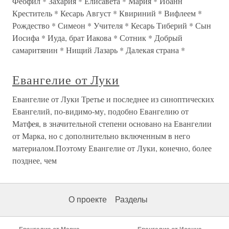
Феофил * Захария * Елисавета * Мария * Иоанн
Креститель * Кесарь Август * Квириний * Вифлеем *
Рождество * Симеон * Учителя * Кесарь Тиберий * Сын
Иосифа * Иуда, брат Иакова * Сотник * Добрый
самаритянин * Нищий Лазарь * Далекая страна *
Евангелие от Луки
Евангелие от Луки Третье и последнее из синоптических
Евангелий, по-видимо-му, подобно Евангелию от
Матфея, в значительной степени основано на Евангелии
от Марка, но с дополнительно включенным в него
материалом.Поэтому Евангелие от Луки, конечно, более
позднее, чем
О проекте
Разделы