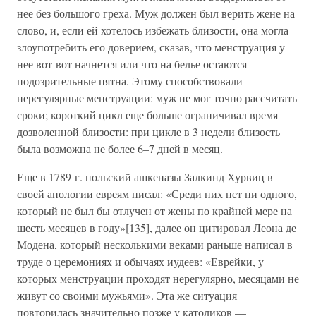
нее без большого греха. Муж должен был верить жене на
слово, и, если ей хотелось избежать близости, она могла
злоупотребить его доверием, сказав, что менструация у
нее вот-вот начнется или что на белье остаются
подозрительные пятна. Этому способствовали
нерегулярные менструации: муж не мог точно рассчитать
сроки; короткий цикл еще больше ограничивал время
дозволенной близости: при цикле в 3 недели близость
была возможна не более 6–7 дней в месяц.
Еще в 1789 г. польский ашкеназы Залкинд Хурвиц в
своей апологии евреям писал: «Среди них нет ни одного,
который не был бы отлучен от жены по крайней мере на
шесть месяцев в году»[135], далее он цитировал Леона де
Модена, который несколькими веками раньше написал в
труде о церемониях и обычаях иудеев: «Еврейки, у
которых менструации проходят нерегулярно, месяцами не
живут со своими мужьями». Эта же ситуация
повторилась значительно позже у католиков —