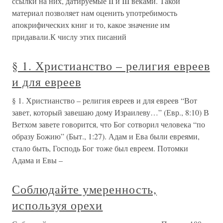
ссылки на них, датируемые II и III веками. Такой
материал позволяет нам оценить употребимость
апокрифических книг и то, какое значение им
придавали.К числу этих писаний
§ 1. Христианство – религия евреев
и для евреев
§ 1. Христианство – религия евреев и для евреев “Вот
завет, который завешаю дому Израилеву…” (Евр., 8:10) В
Ветхом завете говорится, что Бог сотворил человека “по
образу Божию” (Быт., 1:27). Адам и Ева были евреями,
стало быть, Господь Бог тоже был евреем. Потомки
Адама и Евы –
Соблюдайте умеренность,
используя орехи