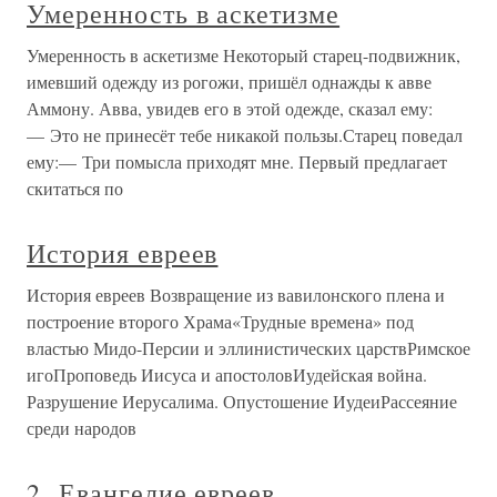
Умеренность в аскетизме
Умеренность в аскетизме Некоторый старец-подвижник,
имевший одежду из рогожи, пришёл однажды к авве
Аммону. Авва, увидев его в этой одежде, сказал ему:
— Это не принесёт тебе никакой пользы.Старец поведал
ему:— Три помысла приходят мне. Первый предлагает
скитаться по
История евреев
История евреев Возвращение из вавилонского плена и
построение второго Храма«Трудные времена» под
властью Мидо-Персии и эллинистических царствРимское
игоПроповедь Иисуса и апостоловИудейская война.
Разрушение Иерусалима. Опустошение ИудеиРассеяние
среди народов
2. Евангелие евреев