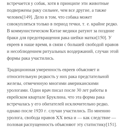
встречается у собак, хотя в принципе эти животные
подвержены раку сильнее, чем все другие, а также
человек[149]. Дело в том, что собака может
совокупляться только в период течки, т. е. крайне редко.
В коммунистическом Китае медики ратуют за поздние
браки для предотвращения рака шейки матки[150]. У
евреев в наше время, в связи с большей свободой нравов
и несоблюдением ритуальных воздержаний, случаи этой
формы рака участились.
Традиционная умеренность евреев объясняет и
относительную редкость у них рака предстательной
железы, отмеченную многими американскими
урологами. Один врач писал после 30 лет работы в
еврейском квартале Бруклина, что эта форма рака
встречалась у его обитателей исключительно редко,
однако после 1920 г. случаи участились. По мнению
уролога, свобода нравов XX века и — как следствие —
половая распущенность объясняют эту статистику[151].