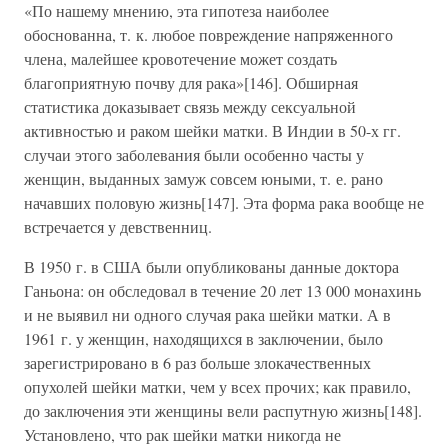
«По нашему мнению, эта гипотеза наиболее
обоснованна, т. к. любое повреждение напряженного
члена, малейшее кровотечение может создать
благоприятную почву для рака»[146]. Обширная
статистика доказывает связь между сексуальной
активностью и раком шейки матки. В Индии в 50-х гг.
случаи этого заболевания были особенно часты у
женщин, выданных замуж совсем юными, т. е. рано
начавших половую жизнь[147]. Эта форма рака вообще не
встречается у девственниц.
В 1950 г. в США были опубликованы данные доктора
Ганьона: он обследовал в течение 20 лет 13 000 монахинь
и не выявил ни одного случая рака шейки матки. А в
1961 г. у женщин, находящихся в заключении, было
зарегистрировано в 6 раз больше злокачественных
опухолей шейки матки, чем у всех прочих; как правило,
до заключения эти женщины вели распутную жизнь[148].
Установлено, что рак шейки матки никогда не