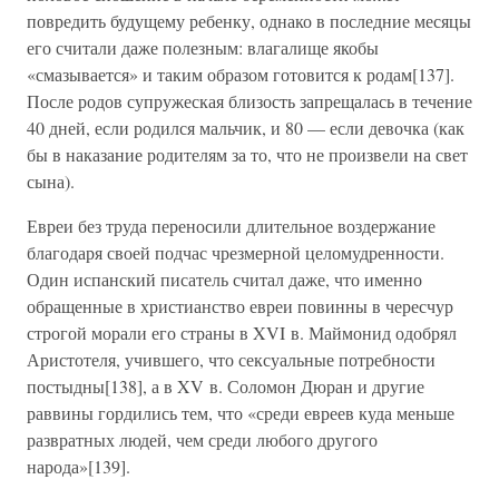
повредить будущему ребенку, однако в последние месяцы
его считали даже полезным: влагалище якобы
«смазывается» и таким образом готовится к родам[137].
После родов супружеская близость запрещалась в течение
40 дней, если родился мальчик, и 80 — если девочка (как
бы в наказание родителям за то, что не произвели на свет
сына).
Евреи без труда переносили длительное воздержание
благодаря своей подчас чрезмерной целомудренности.
Один испанский писатель считал даже, что именно
обращенные в христианство евреи повинны в чересчур
строгой морали его страны в XVI в. Маймонид одобрял
Аристотеля, учившего, что сексуальные потребности
постыдны[138], а в XV в. Соломон Дюран и другие
раввины гордились тем, что «среди евреев куда меньше
развратных людей, чем среди любого другого
народа»[139].