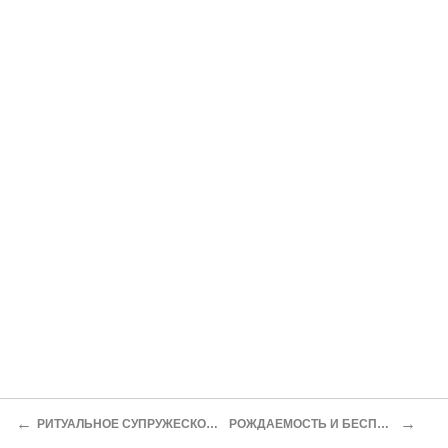
←
→
РИТУАЛЬНОЕ СУПРУЖЕСКОЕ ВОЗДЕРЖАНИЕ
РОЖДАЕМОСТЬ И БЕСПЛОДИЕ У ЕВРЕЕВ