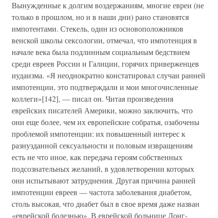
Вынужденные к долгим воздержаниям, многие евреи (не
только в прошлом, но и в наши дни) рано становятся
импотентами. Стекель, один из основоположников
венской школы сексологии, отмечал, что импотенция в
начале века была подлинным социальным бедствием
среди евреев России и Галиции, горячих приверженцев
иудаизма. «Я неоднократно констатировал случаи ранней
импотенции, это подтверждали и мои многочисленные
коллеги»[142], — писал он. Читая произведения
еврейских писателей Америки, можно заключить, что
они еще более, чем их европейские собратья, озабочены
проблемой импотенции: их повышенный интерес к
разнузданной сексуальности и половым извращениям
есть не что иное, как передача героям собственных
подсознательных желаний, в удовлетворении которых
они испытывают затруднения. Другая причина ранней
импотенции евреев — частота заболевания диабетом,
столь высокая, что диабет был в свое время даже назван
«еврейской болезнью». В еврейской больнице Лонг-