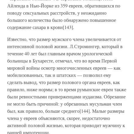
Айленда в Нью-Йорке из 359 евреев, обратившихся по
поводу сексуальных расстройств, у неожиданно
большого количества было обнаружено повышенное
содержание сахара в крови[143].
Известно, что размер мужского члена увеличивается от
интенсивной половой жизни. Л.Стромингер, который в
течение 40 лет был главным врачом урологической
больницы в Бухаресте, отмечал, что во время Первой
мировой войны осмотр многочисленных евреев — как
мобилизованных, так и штатских — позволил ему
сделать вывод, что размер полового органа евреев, как
правило, ниже нормы; в то время румынские евреи также
были ревностными приверженцами иудаизма. Обрезание
не могло быть причиной: у обрезанных мусульман член
был, как правило, больше среднего[144]. Малые размеры
члена у евреев объясняются, скорее, недостаточно
активной половой жизнью, которая приводит мужчину к
ранней импотенции.