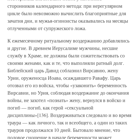
сторонников календарного метода: при нерегулярном
цикле было невозможно вычислить благоприятные для
зачатия дни, и мужья-огиноисты оказывались на месяцы
отлученными от супружеского ложа.
К ежемесячному ритуальному воздержанию добавлялись
и другие. В древнем Иерусалиме мужчины, несшие
службу в Храме, не должны были сожительствовать со
своими женами, как и те, что выполняли ратный долг.
Библейский царь Давид соблазнил Вирсавию, жену
Урии, оруженосца Иоава, осаждавшего Равафу. Царь
отозвал его из войска, чтобы «узаконить» беременность
Вирсавии, но Урия, соблюдая воздержание до окончания
войны, не захотел «познать» жену, вернулся в войско и
погиб — погиб, как герой «сексуальной
дисциплины»[136]. Воздерживаться следовало и во время
траура — как личного, так и всеобщего, а один из таких
трауров продолжался 10 дней. Бытовало мнение, что
половое сношение в начале беременности может