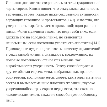
И в наши дни кое-что сохранилось от этой традиционной
черты евреев. Кинси пишет, что сексуальная активность
верующих евреев гораздо ниже сексуальной активности
верующих католиков и протестантов[140]. Известно, что
умеренность вырабатывается привычкой; один раввин
писал: «Член мужчины таков, что ведет себя тихо, если
держать его на голодном пайке, но становится
ненасытным, если постоянно утолять его аппетиты»[141].
Правоверные иудеи, подчиняясь множеству ограничений
в сексуальной жизни, привыкают к воздержанию, их
половые потребности становятся меньше, так
вырабатывается умеренность. Этому способствуют и
другие обычаи евреев: жена, выбранная, как правило,
родителями, воспринимается, скорее, как вторая мать или
сестра и вызывает меньше плотских желаний; глубоко
укоренившийся страх евреев перед всем, что связано с
человеческим телом, также не способствует любовному
пылу.