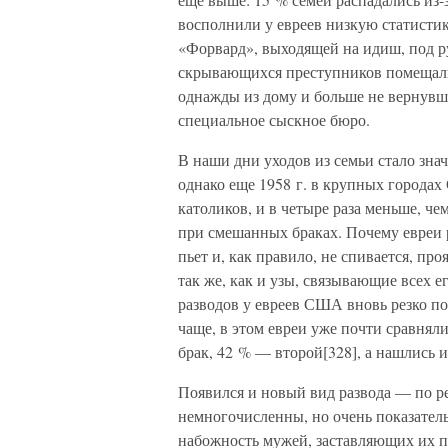
восполнили у евреев низкую статистик
«Форвард», выходящей на идиш, под р
скрывающихся преступников помещал
однажды из дому и больше не вернувш
специальное сыскное бюро.
В наши дни уходов из семьи стало знач
однако еще 1958 г. в крупных городах
католиков, и в четыре раза меньше, че
при смешанных браках. Почему евреи р
пьет и, как правило, не спивается, пр
так же, как и узы, связывающие всех ег
разводов у евреев США вновь резко по
чаще, в этом евреи уже почти сравнял
брак, 42 % — второй[328], а нашлись 
Появился и новый вид развода — по р
немногочисленны, но очень показател
набожность мужей, заставляющих их 