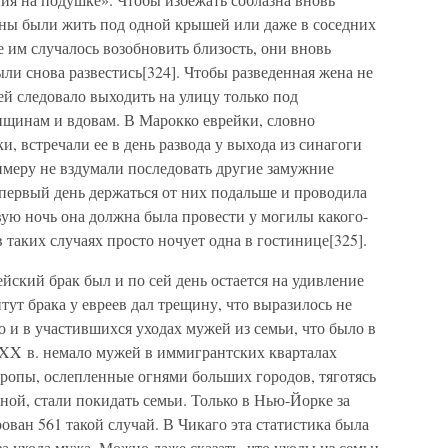
жны были жить под одной крышей или даже в соседних
е им случалось возобновить близость, они вновь
и снова развестись[324]. Чтобы разведенная жена не
ей следовало выходить на улицу только под
нщинам и вдовам. В Марокко еврейки, словно
, встречали ее в день развода у выхода из синагоги
меру не вздумали последовать другие замужние
первый день держаться от них подальше и проводила
вую ночь она должна была провести у могилы какого-
 таких случаях просто ночует одна в гостинице[325].
йский брак был и по сей день остается на удивление
тут брака у евреев дал трещину, что выразилось не
о и в участившихся уходах мужей из семьи, что было в
XX в. немало мужей в иммигрантских кварталах
ропы, ослепленные огнями больших городов, тяготясь
ой, стали покидать семьи. Только в Нью-Йорке за
рован 561 такой случай. В Чикаго эта статистика была
а ухода мужа. Можно даже сказать, что уходы из семьи