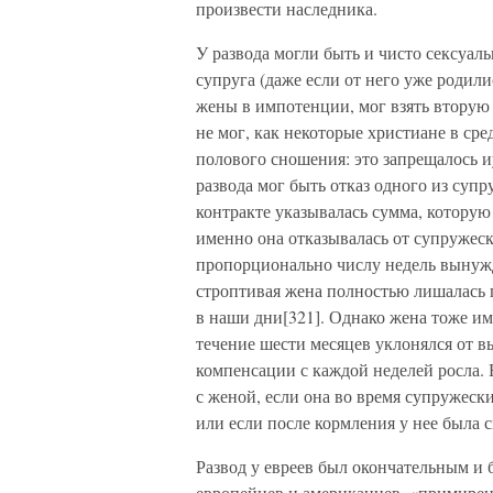
произвести наследника.
У развода могли быть и чисто сексуал
супруга (даже если от него уже родил
жены в импотенции, мог взять вторую 
не мог, как некоторые христиане в ср
полового сношения: это запрещалось 
развода мог быть отказ одного из суп
контракте указывалась сумма, которую
именно она отказывалась от супружес
пропорционально числу недель вынужд
строптивая жена полностью лишалась п
в наши дни[321]. Однако жена тоже име
течение шести месяцев уклонялся от в
компенсации с каждой неделей росла.
с женой, если она во время супружеск
или если после кормления у нее была с
Развод у евреев был окончательным и 
европейцев и американцев, «примирен