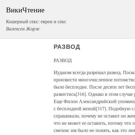
ВикиЧтение
Кошерный секс: евреи и секс
Валенсен Жорж
РАЗВОД
РАЗВОД
Иудаизм всегда разрешал развод. Поск
произвести многочисленное потомство,
было бесплодие. После десяти лет бес
развестись[316]. Однако в этом случае 
Еще Филон Александрийский упоминал 
с бесплодной женой[317]. Подобную сл
спрашивали, почему не оставит он жен
что не может ее оставить, потому что
смехом: им было не понять, как это л