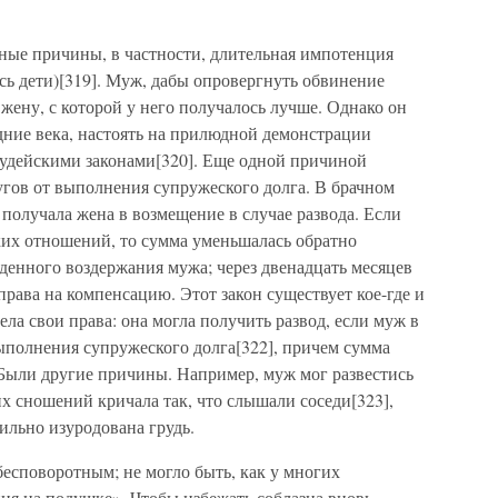
ьные причины, в частности, длительная импотенция
ись дети)[319]. Муж, дабы опровергнуть обвинение
жену, с которой у него получалось лучше. Однако он
едние века, настоять на прилюдной демонстрации
иудейскими законами[320]. Еще одной причиной
ругов от выполнения супружеского долга. В брачном
 получала жена в возмещение в случае развода. Если
ких отношений, то сумма уменьшалась обратно
енного воздержания мужа; через двенадцать месяцев
рава на компенсацию. Этот закон существует кое-где и
ла свои права: она могла получить развод, если муж в
ыполнения супружеского долга[322], причем сумма
 Были другие причины. Например, муж мог развестись
их сношений кричала так, что слышали соседи[323],
ильно изуродована грудь.
бесповоротным; не могло быть, как у многих
ия на подушке». Чтобы избежать соблазна вновь