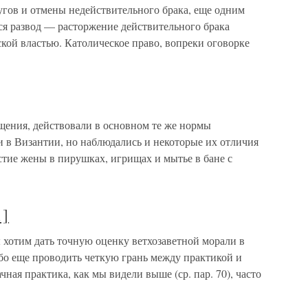
угов и отмены недействительного брака, еще одним
ся развод — расторжение действительного брака
кой властью. Католическое право, вопреки оговорке
ещения, действовали в основном те же нормы
и в Византии, но наблюдались и некоторые их отличия
астие жены в пирушках, игрищах и мытье в бане с
1]
ы хотим дать точную оценку ветхозаветной морали в
либо еще проводить четкую грань между практикой и
чная практика, как мы видели выше (ср. пар. 70), часто