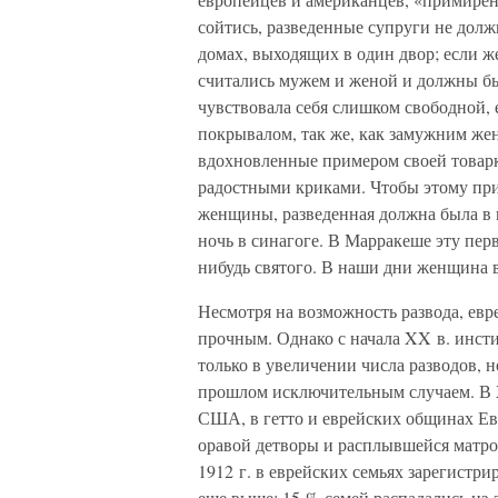
сойтись, разведенные супруги не дол
домах, выходящих в один двор; если ж
считались мужем и женой и должны был
чувствовала себя слишком свободной, 
покрывалом, так же, как замужним же
вдохновленные примером своей товарки
радостными криками. Чтобы этому при
женщины, разведенная должна была в 
ночь в синагоге. В Марракеше эту пер
нибудь святого. В наши дни женщина в
Несмотря на возможность развода, евре
прочным. Однако с начала XX в. инсти
только в увеличении числа разводов, н
прошлом исключительным случаем. В 
США, в гетто и еврейских общинах Ев
оравой детворы и расплывшейся матрон
1912 г. в еврейских семьях зарегистри
еще выше: 15 % семей распадались из-з