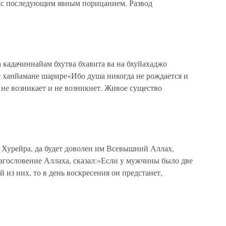
о с последующим явным порицанием. Развод
а кадачиннайам бхутва бхавита ва на бхуйахаджо
 ханйамане шарире«Ибо душа никогда не рождается и
 не возникает и не возникнет. Живое существо
у Хурейра, да будет доволен им Всевышний Аллах,
лагословение Аллаха, сказал:«Если у мужчины было две
 из них, то в день воскресения он предстанет,