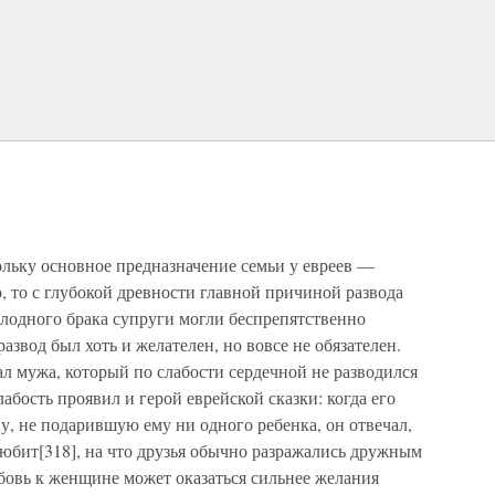
ольку основное предназначение семьи у евреев —
 то с глубокой древности главной причиной развода
плодного брака супруги могли беспрепятственно
развод был хоть и желателен, но вовсе не обязателен.
мужа, который по слабости сердечной не разводился
абость проявил и герой еврейской сказки: когда его
у, не подарившую ему ни одного ребенка, он отвечал,
 любит[318], на что друзья обычно разражались дружным
юбовь к женщине может оказаться сильнее желания