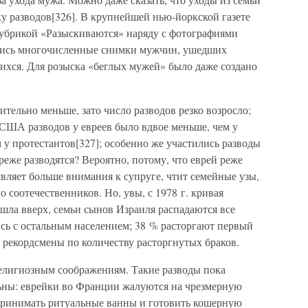
у разводов[326]. В крупнейшей нью-йоркской газете
убрикой «Разыскиваются» наряду с фотографиями
ись многочисленные снимки мужчин, ушедших
ихся. Для розыска «беглых мужей» было даже создано
ительно меньше, зато число разводов резко возросло;
 США разводов у евреев было вдвое меньше, чем у
м у протестантов[327]; особенно же участились разводы
еже разводятся? Вероятно, потому, что еврей реже
оявляет больше внимания к супруге, чтит семейные узы,
о соотечественников. Но, увы, с 1978 г. кривая
шла вверх, семьи сынов Израиля распадаются все
ись с остальным населением; 38 % расторгают первый
и рекордсмены по количеству расторгнутых браков.
елигиозным соображениям. Такие разводы пока
ьны: еврейки во Франции жалуются на чрезмерную
принимать ритуальные ванны и готовить кошерную