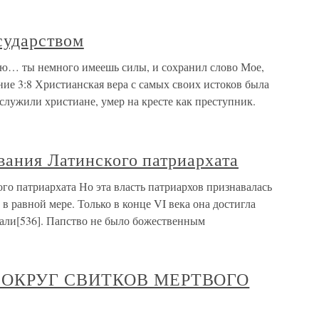
сударством
аю… ты немного имеешь силы, и сохранил слово Мое,
ние 3:8 Христианская вера с самых своих истоков была
служили христиане, умер на кресте как преступник.
вания Латинского патриархата
го патриархата Но эта власть патриархов признавалась
е в равной мере. Только в конце VI века она достигла
сали[536]. Папство не было божественным
 ВОКРУГ СВИТКОВ МЕРТВОГО