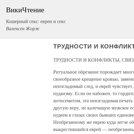
ВикиЧтение
Кошерный секс: евреи и секс
Валенсен Жорж
ТРУДНОСТИ И КОНФЛИК
ТРУДНОСТИ И КОНФЛИКТЫ, СВЯ
Ритуальное обрезание порождает мног
своеобразное крещение кровью, замене
неизгладимый след, и еврей чувствует
иудаизму. Если он набожен, то гордитс
антисемитом, эта неизгладимая печать 
другую веру, не калечащую мужское ес
иудеем в глазах своих бывших единовер
Необрезанному же еврею куда легче об
выкрестившийся еврей — необрезанны