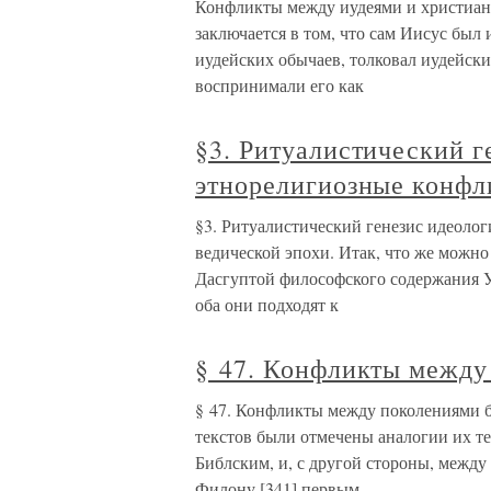
Конфликты между иудеями и христиан
заключается в том, что сам Иисус был
иудейских обычаев, толковал иудейски
воспринимали его как
§3. Ритуалистический 
этнорелигиозные конфл
§3. Ритуалистический генезис идеоло
ведической эпохи. Итак, что же можно
Дасгуптой философского содержания У
оба они подходят к
§ 47. Конфликты между
§ 47. Конфликты между поколениями б
текстов были отмечены аналогии их т
Библским, и, с другой стороны, между
Филону,[341] первым