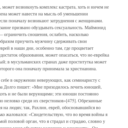
, может возникнуть комплекс кастрата, хоть и ничем не
ена может навести на мысль об уменьшении
если поначалу возникают затруднения с женщинами.
езание призвано обуздывать сексуальность. Маймонид
 — ограничить сношения, ослабить, насколько
образом приучить мужчину сдерживать свои
рей в наши дни, особенно там, где процветает
остаток образования, может опасаться, что не-еврейка
нный; в мусульманских странах даже проститутка может
которого она поначалу принимала за христианина.
себе в окружении неверующих, как семинаристу с
за Долго пишет: «Мне приходилось лечить юношей,
 хоть и не были верующими; эти юноши постоянно
о неловко среди их сверстников»[475]. Обрезанные
я на людях; так, Рахлин, еврей, обосновавшийся во
ко жаловался: «Свидетельствую, что во время войны я
мой половой орган, что я страдал и страдаю, словно у
лающее меня объектом насмешек и ненависти». Он