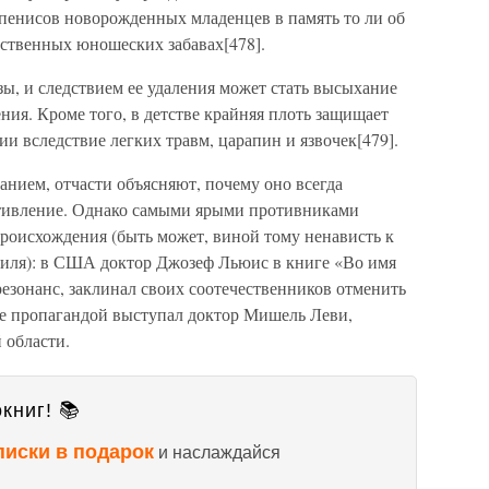
пенисов новорожденных младенцев в память то ли об
ественных юношеских забавах[478].
ы, и следствием ее удаления может стать высыхание
ия. Кроме того, в детстве крайняя плоть защищает
 вследствие легких травм, царапин и язвочек[479].
занием, отчасти объясняют, почему оно всегда
отивление. Однако самыми ярыми противниками
происхождения (быть может, виной тому ненависть к
аиля): в США доктор Джозеф Льюис в книге «Во имя
езонанс, заклинал своих соотечественников отменить
же пропагандой выступал доктор Мишель Леви,
 области.
книг! 📚
писки в подарок
и наслаждайся