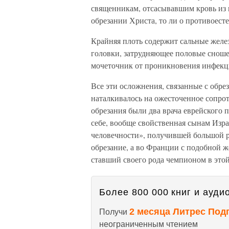
священникам, отсасывавшим кровь из 
обрезании Христа, то ли о противоест
Крайняя плоть содержит сальные желез
головки, затрудняющее половые сношен
мочеточник от проникновения инфекции
Все эти осложнения, связанные с обре
наталкивалось на ожесточенное сопр
обрезания были два врача еврейского 
себе, вообще свойственная сынам Изр
человечности», получившей большой р
обрезание, а во Франции с подобной 
ставший своего рода чемпионом в этой
Более 800 000 книг и аудио
2 месяца Литрес Под
Получи
неограниченным чтением