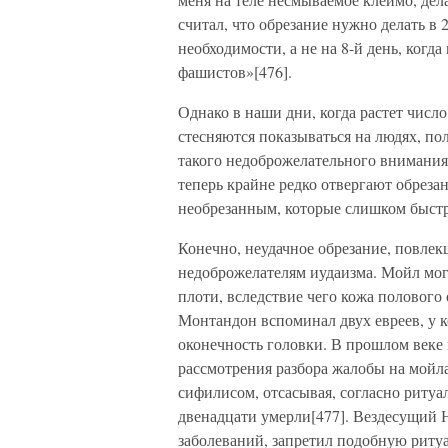
считал, что обрезание нужно делать в 2
необходимости, а не на 8-й день, ког
фашистов»[476].
Однако в наши дни, когда растет число
стесняются показываться на людях, по
такого недоброжелательного внимания,
теперь крайне редко отвергают обрез
необрезанным, которые слишком быстр
Конечно, неудачное обрезание, повлек
недоброжелателям иудаизма. Мойл мог
плоти, вследствие чего кожа полового
Монтандон вспоминал двух евреев, у к
оконечность головки. В прошлом веке
рассмотрения разбора жалобы на мойла,
сифилисом, отсасывая, согласно ритуал
двенадцати умерли[477]. Вездесущий 
заболеваний, запретил подобную ритуа