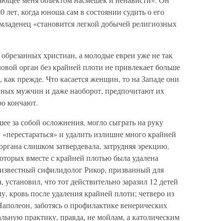
0 лет, когда юноша сам в состоянии судить о его
да младенец «становится легкой добычей религиозных
 обрезанных христиан, а молодые евреи уже не так
ловой орган без крайней плоти не привлекает больше
 как прежде. Что касается женщин, то на Западе они
анных мужчин и даже наоборот, предпочитают их
о кончают.
шее за собой осложнения, могло сыграть на руку
 «перестараться» и удалить излишне много крайней
 органа слишком затвердевала, затрудняя эрекцию.
оторых вместе с крайней плотью была удалена
 известный сифилидолог Рикор, призванный для
 установил, что тот действительно заразил 12 детей
у, кровь после удаления крайней плоти; четверо из
Наполеон, заботясь о профилактике венерических
льную практику, правда, не мойлам, а католическим