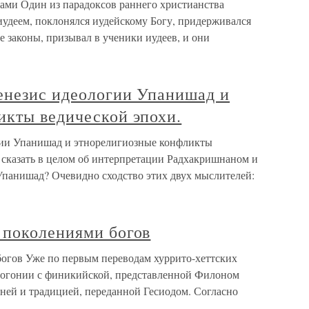
ами Один из парадоксов раннего христианства
 иудеем, поклонялся иудейскому Богу, придерживался
е законы, призывал в ученики иудеев, и они
генезис идеологии Упанишад и
икты ведической эпохи.
гии Упанишад и этнорелигиозные конфликты
 сказать в целом об интерпретации Радхакришнаном и
панишад? Очевидно сходство этих двух мыслителей:
 поколениями богов
огов Уже по первым переводам хуррито-хеттских
еогонии с финикийской, представленной Филоном
 ней и традицией, переданной Гесиодом. Согласно