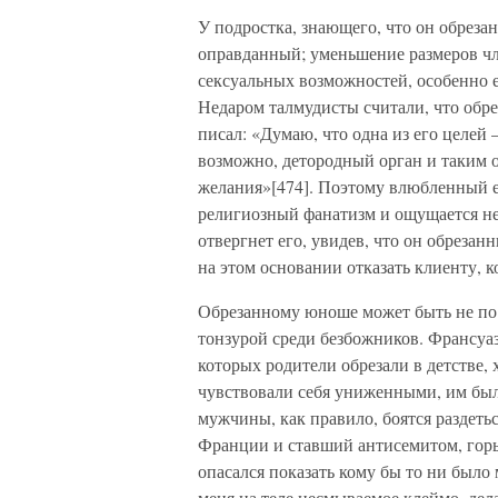
У подростка, знающего, что он обрезан
оправданный; уменьшение размеров чл
сексуальных возможностей, особенно 
Недаром талмудисты считали, что обр
писал: «Думаю, что одна из его целей
возможно, детородный орган и таким 
желания»[474]. Поэтому влюбленный ев
религиозный фанатизм и ощущается нед
отвергнет его, увидев, что он обреза
на этом основании отказать клиенту, 
Обрезанному юноше может быть не по 
тонзурой среди безбожников. Франсуа
которых родители обрезали в детстве,
чувствовали себя униженными, им был
мужчины, как правило, боятся раздетьс
Франции и ставший антисемитом, горь
опасался показать кому бы то ни было 
меня на теле несмываемое клеймо, де