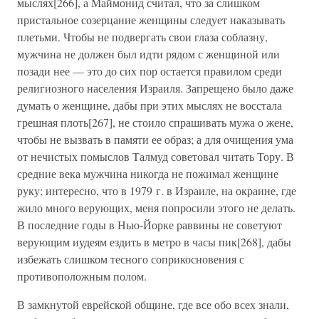
мыслях[266], а Маймонид считал, что за слишком
пристальное созерцание женщины следует наказывать
плетьми. Чтобы не подвергать свои глаза соблазну,
мужчина не должен был идти рядом с женщиной или
позади нее — это до сих пор остается правилом среди
религиозного населения Израиля. Запрещено было даже
думать о женщине, дабы при этих мыслях не восстала
грешная плоть[267], не стоило спрашивать мужа о жене,
чтобы не вызвать в памяти ее образ; а для очищения ума
от нечистых помыслов Талмуд советовал читать Тору. В
средние века мужчина никогда не пожимал женщине
руку; интересно, что в 1979 г. в Израиле, на окраине, где
жило много верующих, меня попросили этого не делать.
В последние годы в Нью-Йорке раввины не советуют
верующим иудеям ездить в метро в часы пик[268], дабы
избежать слишком тесного соприкосновения с
противоположным полом.
В замкнутой еврейской общине, где все обо всех знали,