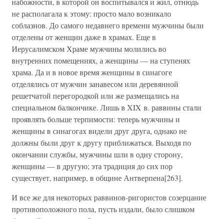
набожности, в которой он воспитывался и жил, отнюдь
не располагала к этому: просто мало возникало
соблазнов. До самого недавнего времени мужчины были
отделены от женщин даже в храмах. Еще в
Иерусалимском Храме мужчины молились во
внутренних помещениях, а женщины — на ступенях
храма. Да и в новое время женщины в синагоге
отделялись от мужчин занавесом или деревянной
решетчатой перегородкой или же размещались на
специальном балкончике. Лишь в XIX в. раввины стали
проявлять больше терпимости: теперь мужчины и
женщины в синагогах видели друг друга, однако не
должны были друг к другу приближаться. Выходя по
окончании службы, мужчины шли в одну сторону,
женщины — в другую; эта традиция до сих пор
существует, например, в общине Антверпена[263].
И все же для некоторых раввинов-ригористов созерцание
противоположного пола, пусть издали, было слишком