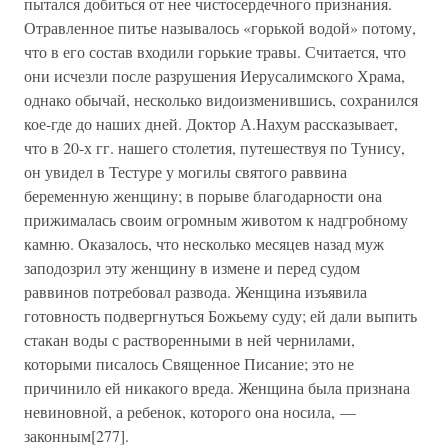
пытался добиться от нее чистосердечного признания.
Отравленное питье называлось «горькой водой» потому,
что в его состав входили горькие травы. Считается, что
они исчезли после разрушения Иерусалимского Храма,
однако обычай, несколько видоизменившись, сохранился
кое-где до наших дней. Доктор А.Нахум рассказывает,
что в 20-х гг. нашего столетия, путешествуя по Тунису,
он увидел в Тестуре у могилы святого раввина
беременную женщину; в порыве благодарности она
прижималась своим огромным животом к надгробному
камню. Оказалось, что несколько месяцев назад муж
заподозрил эту женщину в измене и перед судом
раввинов потребовал развода. Женщина изъявила
готовность подвергнуться Божьему суду; ей дали выпить
стакан воды с растворенными в ней чернилами,
которыми писалось Священное Писание; это не
причинило ей никакого вреда. Женщина была признана
невиновной, а ребенок, которого она носила, —
законным[277].