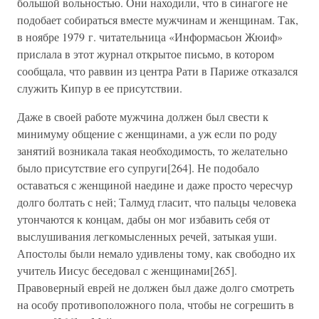
большой вольностью. Они находили, что в синагоге не
подобает собираться вместе мужчинам и женщинам. Так,
в ноябре 1979 г. читательница «Информасьон Жюиф»
прислала в этот журнал открытое письмо, в котором
сообщала, что раввин из центра Рати в Париже отказался
служить Кипур в ее присутствии.
Даже в своей работе мужчина должен был свести к
минимуму общение с женщинами, а уж если по роду
занятий возникала такая необходимость, то желательно
было присутствие его супруги[264]. Не подобало
оставаться с женщиной наедине и даже просто чересчур
долго болтать с ней; Талмуд гласит, что пальцы человека
утончаются к концам, дабы он мог избавить себя от
выслушивания легкомысленных речей, затыкая уши.
Апостолы были немало удивлены тому, как свободно их
учитель Иисус беседовал с женщинами[265].
Правоверный еврей не должен был даже долго смотреть
на особу противоположного пола, чтобы не согрешить в