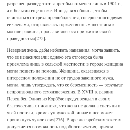
разрешен развод; этот запрет был отменен лишь в 1904 г.,
а в Бельгии еще позже. Иногда вся община, чтобы
очиститься от греха прелюбодеяния, совершенного двумя
ее членами, отправлялась торжественным шествием к
могиле раввина, прославившегося при жизни своей
праведностью[275].
Неверная жена, дабы избежать наказания, могла заявить,
что ее изнасиловали; однако эта отговорка была
приемлема лишь в сельской местности: в городе женщина
могла позвать на помощь. Женщина, оказавшаяся в
интересном положении не от трудов законного мужа,
могла, лишь утверждать, что ее беременность — результат
непроизвольного семяизвержения. В XVIII в. раввин
Перец бен Элиях из Корбёле предупреждал в своих
благочестивых писаниях, что жена не должна спать ни в
чьей постели, кроме супружеской, иначе в нее может
проникнуть чужое семя[276]. В древнееврейских текстах
допускается возможность подобного зачатия, причем