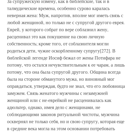
За супружескую измену, как в библейские, так и в
талмудические времена, особенно сурово каралась
неверная жена: Муж, напротив, вполне мог иметь связь с
любой женщиной, но только не с супругой другого еврея.
Еврей, у которого собрат по вере соблазнил жену,
расценивал это как покушение на свою личную
собственность; кроме того, от соблазнителя могли
родиться дети, чужие оскорбленному супругу[272]. В
библейской легенде Иосиф бежал от жены Потифара не
потому, что остался нечувствительным к ее чарам, а лишь
потому, что она была супругой другого. Община всегда
была на стороне обманутого мужа, но виновный мог
оправдаться, утверждая, будто не знал, что его любовница
замужем. Связь женатого мужчины с незамужней
женщиной или с не-еврейкой не расценивалась как
адюльтер, однако, имея дело с женщинами, не
соблюдающими законов ритуальной чистоты, мужчина
осквернял не только себя, но и свою супругу, которая еще
в средние века могла на этом основании потребовать