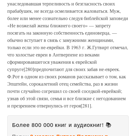
унаследовавшая терпеливость и безгласность своих
прабабушек, не всегда осмеливается жаловаться. Муж,
более или менее сознательно следуя библейской заповеди
«Не возжелай жены ближнего своего» — запрету
посягать на законную собственность единоверца, —
обычно вступает в связь с замужними женщинами,
только если это не-еврейки. В 1963 г. Ж.Гутвирт отмечал,
что холостые евреи в Антверпене из веками
сформировавшегося уважения к еврейской
супруге[280]предпочитают для своих забав не-евреек.
Ф.Рот в одном из своих романов рассказывает о том, как
Эпштейн, сорокалетний отец семейства, раз в жизни
почти случайно согрешил со своей соседкой-еврейкой;
узнав об этой связи, семья и все близкие с негодованием
и презрением отвернулись от героя[281].
Более 800 000 книг и аудиокниг! 📚