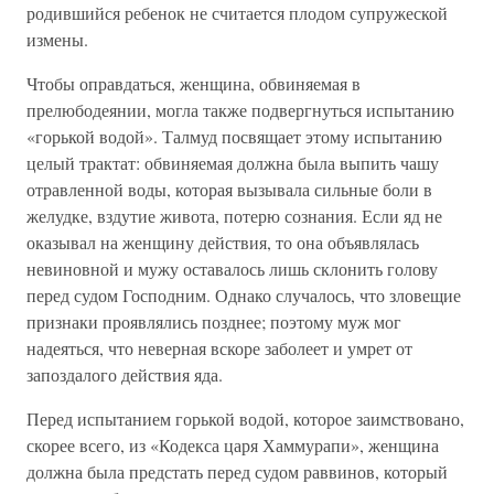
родившийся ребенок не считается плодом супружеской
измены.
Чтобы оправдаться, женщина, обвиняемая в
прелюбодеянии, могла также подвергнуться испытанию
«горькой водой». Талмуд посвящает этому испытанию
целый трактат: обвиняемая должна была выпить чашу
отравленной воды, которая вызывала сильные боли в
желудке, вздутие живота, потерю сознания. Если яд не
оказывал на женщину действия, то она объявлялась
невиновной и мужу оставалось лишь склонить голову
перед судом Господним. Однако случалось, что зловещие
признаки проявлялись позднее; поэтому муж мог
надеяться, что неверная вскоре заболеет и умрет от
запоздалого действия яда.
Перед испытанием горькой водой, которое заимствовано,
скорее всего, из «Кодекса царя Хаммурапи», женщина
должна была предстать перед судом раввинов, который