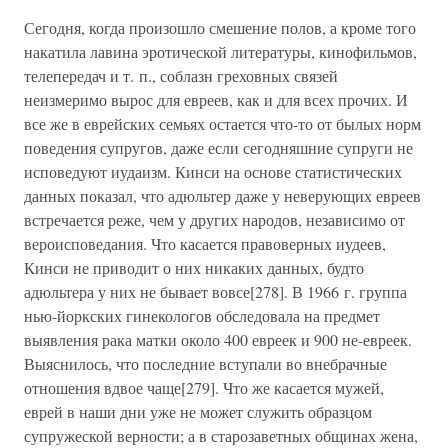
Сегодня, когда произошло смешение полов, а кроме того
накатила лавина эротической литературы, кинофильмов,
телепередач и т. п., соблазн греховных связей
неизмеримо вырос для евреев, как и для всех прочих. И
все же в еврейских семьях остается что-то от былых норм
поведения супругов, даже если сегодняшние супруги не
исповедуют иудаизм. Кинси на основе статистических
данных показал, что адюльтер даже у неверующих евреев
встречается реже, чем у других народов, независимо от
вероисповедания. Что касается правоверных иудеев,
Кинси не приводит о них никаких данных, будто
адюльтера у них не бывает вовсе[278]. В 1966 г. группа
нью-йоркских гинекологов обследовала на предмет
выявления рака матки около 400 евреек и 900 не-евреек.
Выяснилось, что последние вступали во внебрачные
отношения вдвое чаще[279]. Что же касается мужей,
еврей в наши дни уже не может служить образцом
супружеской верности; а в старозаветных общинах жена,