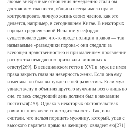
любые внебрачные отношения немедленно стали бы
достоянием гласности; община всегда имела право
контролировать личную жизнь своих членов, как это
делается, например, в сегодняшнем Китае. В некоторых
городах средневековой Испании у сефардов
существовало даже что-то вроде полиции нравов — так
называемые «разведчики порока»; они следили за
всеобщей нравственностью и при малейшем проявлении
распутства немедленно призывали виновных к
ответу[269]. В венецианском гетто в XVI в. муж не имел
права закрыть глаза на неверность жены. Если она ему
изменяла, он был вынужден с ней развестись. Если муж
увидел жену в объятиях другого мужчины всего лишь во
сне, то весь следующий день должен был в наказание
поститься[270]. Однако в некоторых обстоятельствах
раввины проявляли снисходительность. Так, они
считали, что нельзя порицать мужчину, который, упав с
высокого парапета прямо на женщину, овладеет ею[271].