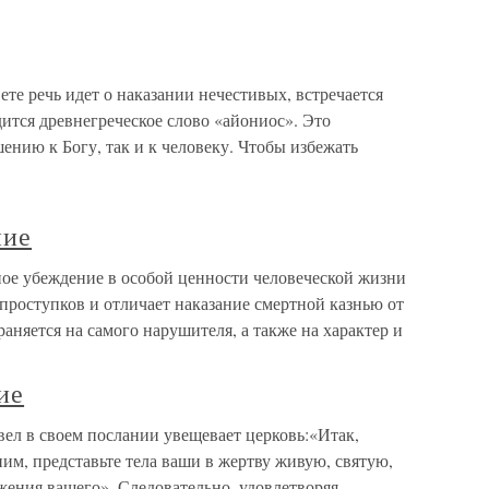
ете речь идет о наказании нечестивых, встречается
ится древнегреческое слово «айониос». Это
ению к Богу, так и к человеку. Чтобы избежать
ние
ное убеждение в особой ценности человеческой жизни
 проступков и отличает наказание смертной казнью от
аняется на самого нарушителя, а также на характер и
ие
ел в своем послании увещевает церковь:«Итак,
им, представьте тела ваши в жертву живую, святую,
жения вашего». Следовательно, удовлетворяя