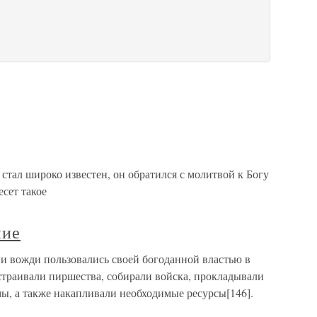
тал широко известен, он обратился с молитвой к Богу
есет такое
ние
и вожди пользовались своей богоданной властью в
страивали пиршества, собирали войска, прокладывали
ы, а также накапливали необходимые ресурсы[146].