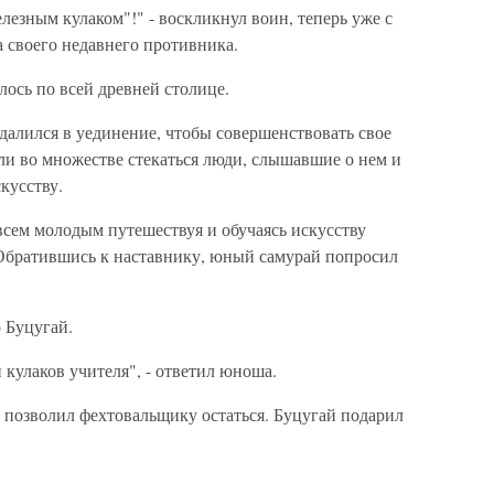
лезным кулаком"!" - воскликнул воин, теперь уже с
 своего недавнего противника.
лось по всей древней столице.
удалился в уединение, чтобы совершенствовать свое
али во множестве стекаться люди, слышавшие о нем и
кусству.
всем молодым путешествуя и обучаясь искусству
. Обратившись к наставнику, юный самурай попросил
о Буцугай.
 кулаков учителя", - ответил юноша.
 позволил фехтовальщику остаться. Буцугай подарил