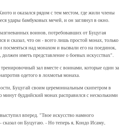
Киото и оказался рядом с тем местом, где жили члены
ся удары бамбуковых мечей, и он заглянул в окно.
 разгневанных воинов, потребовавших от Буцугая
лся и сказал, что он - всего лишь простой монах, только
 посмеяться над монахом и вызвали его на поединок,
, должен иметь представление о боевых искусствах".
в тренировочный зал вместе с воинами, которые один за
напротив одетого в лохмотья монаха.
ности, Буцугай своим церемониальным скипетром в
ько минут буддийский монах расправился с несколькими
и выступил вперед. "Твое искусство намного
 сказал он Буцугаю. - Но теперь я, Кондо Исаму,