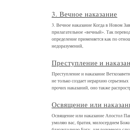
3. Вечное наказание
3. Вечное наказание Когда в Новом Зав
прилагательное «вечный». Так перевод
определение применяется как по отнош
недоразумений,
Преступление и наказа
Преступление и наказание Ветхозавет
не только создает иерархию серьезных
прочих наказаний, оно также распростр
Освящение или наказан
Освящение или наказание Апостол Пав
умоляю вас, братия, милосердием Божи
благоугодную Богу, для разумного слу