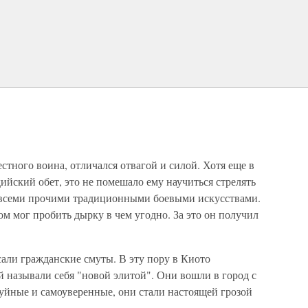
стного воина, отличался отвагой и силой. Хотя еще в
ийский обет, это не помешало ему научиться стрелять
ть всеми прочими традиционными боевыми искусствами.
м мог пробить дырку в чем угодно. За это он получил
.
сали гражданские смуты. В эту пору в Киото
й называли себя "новой элитой". Они вошли в город с
уйные и самоуверенные, они стали настоящей грозой