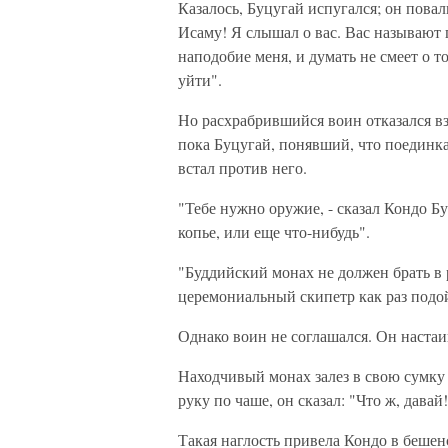
Казалось, Буцугай испугался; он повал
Исаму! Я слышал о вас. Вас называют
наподобие меня, и думать не смеет о т
уйти".
Но расхрабрившийся воин отказался вз
пока Буцугай, понявший, что поединка
встал против него.
"Тебе нужно оружие, - сказал Кондо Б
копье, или еще что-нибудь".
"Буддийский монах не должен брать в р
церемониальный скипетр как раз подо
Однако воин не соглашался. Он настаи
Находчивый монах залез в свою сумку 
руку по чаше, он сказал: "Что ж, дава
Такая наглость привела Кондо в беше