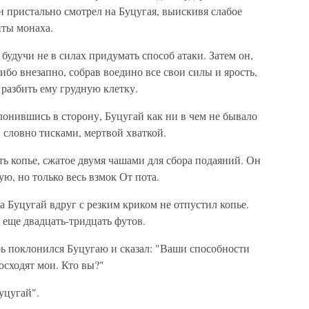
н пристально смотрел на Буцугая, выискивя слабое
иты монаха.
 будучи не в силах придумать способ атаки. Затем он,
ибо внезапно, собрав воедино все свои силы и ярость,
 разбить ему грудную клетку.
онившись в сторону, Буцугай как ни в чем не бывало
, словно тисками, мертвой хваткой.
ть копье, сжатое двумя чашами для сбора подаяний. Он
гую, но только весь взмок От пота.
а Буцугай вдруг с резким криком не отпустил копье.
 еще двадцать-тридцать футов.
 поклонился Буцугаю и сказал: "Ваши способности
сходят мои. Кто вы?"
уцугай".