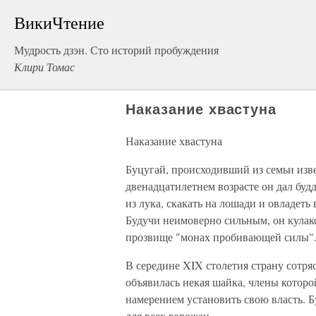
ВикиЧтение
Мудрость дзэн. Сто историй пробуждения
Клири Томас
Наказание хвастуна
Наказание хвастуна
Буцугай, происходивший из семьи изве
двенадцатилетнем возрасте он дал будд
из лука, скакать на лошади и овладе
Будучи неимоверно сильным, он кулако
прозвище "монах пробивающей силы"
В середине XIX столетия страну сотря
объявилась некая шайка, члены которо
намерением установить свою власть. Б
для всех горожан.