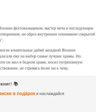
 Японии фехтовальщиком, мастер меча в последующем
хотворением, он обрел внутреннее понимание сокрытой
".
многие влиятельные даймё западной Японии
едлагали ему на выбор самые лучшие храмы. Но
рти он жил в бедном храме, носил потрепанную
твование, не стремясь более ни к чему.
книг! 📚
писки в подарок
и наслаждайся