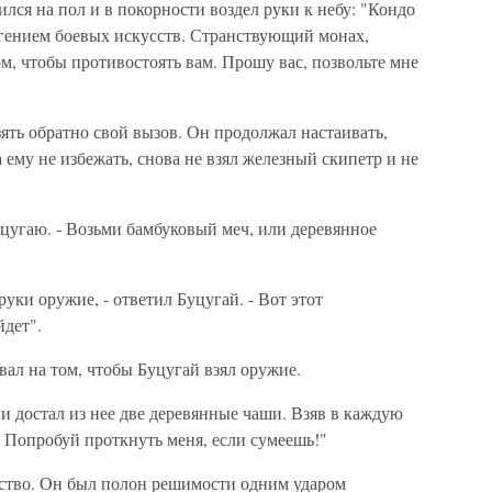
ился на пол и в покорности воздел руки к небу: "Кондо
 гением боевых искусств. Странствующий монах,
ом, чтобы противостоять вам. Прошу вас, позвольте мне
ять обратно свой вызов. Он продолжал настаивать,
 ему не избежать, снова не взял железный скипетр и не
уцугаю. - Возьми бамбуковый меч, или деревянное
уки оружие, - ответил Буцугай. - Вот этот
йдет".
вал на том, чтобы Буцугай взял оружие.
и достал из нее две деревянные чаши. Взяв в каждую
й! Попробуй проткнуть меня, если сумеешь!"
нство. Он был полон решимости одним ударом