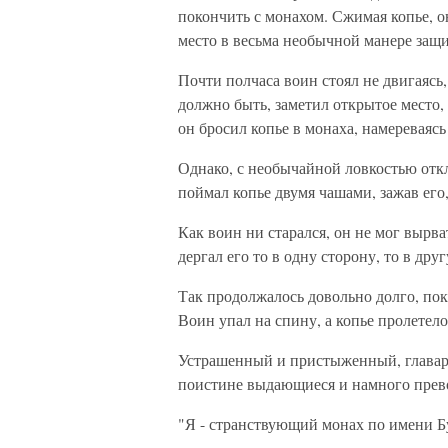
покончить с монахом. Сжимая копье, о
место в весьма необычной манере защ
Почти полчаса воин стоял не двигаясь,
должно быть, заметил открытое место, 
он бросил копье в монаха, намереваясь
Однако, с необычайной ловкостью откл
поймал копье двумя чашами, зажав его
Как воин ни старался, он не мог вырва
дергал его то в одну сторону, то в дру
Так продолжалось довольно долго, пок
Воин упал на спину, а копье пролетело
Устрашенный и пристыженный, главарь
поистине выдающиеся и намного прево
"Я - странствующий монах по имени Б