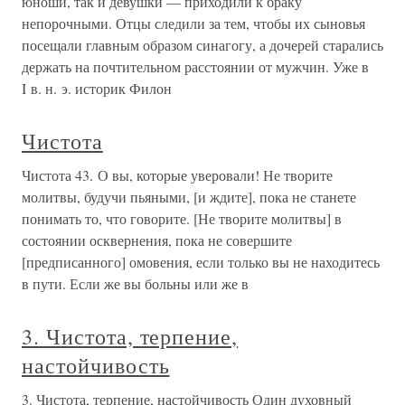
юноши, так и девушки — приходили к браку
непорочными. Отцы следили за тем, чтобы их сыновья
посещали главным образом синагогу, а дочерей старались
держать на почтительном расстоянии от мужчин. Уже в
I в. н. э. историк Филон
Чистота
Чистота 43. О вы, которые уверовали! Не творите
молитвы, будучи пьяными, [и ждите], пока не станете
понимать то, что говорите. [Не творите молитвы] в
состоянии осквернения, пока не совершите
[предписанного] омовения, если только вы не находитесь
в пути. Если же вы больны или же в
3. Чистота, терпение,
настойчивость
3. Чистота, терпение, настойчивость Один духовный