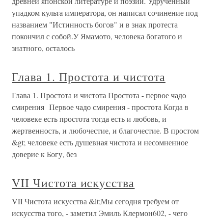
древней японской литературе и поэзии. Удрученный
упадком культа императора, он написал сочинение под
названием "Истинность богов" и в знак протеста
покончил с собой.У Ямамото, человека богатого и
знатного, осталось
Глава 1. Простота и чистота
Глава 1. Простота и чистота Простота - первое чадо
смирения Первое чадо смирения - простота Когда в
человеке есть простота тогда есть и любовь, и
жертвенность, и любочестие, и благочестие. В простом
&gt; человеке есть душевная чистота и несомненное
доверие к Богу, без
VII Чистота искусства
VII Чистота искусства &lt;Мы сегодня требуем от
искусства того, - заметил Эмиль Клермон602, - чего