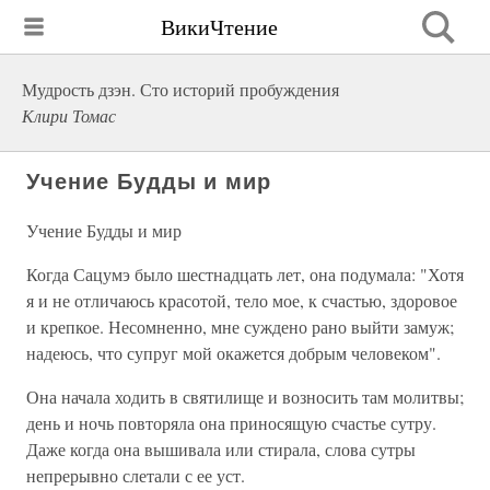
ВикиЧтение
Мудрость дзэн. Сто историй пробуждения
Клири Томас
Учение Будды и мир
Учение Будды и мир
Когда Сацумэ было шестнадцать лет, она подумала: "Хотя
я и не отличаюсь красотой, тело мое, к счастью, здоровое
и крепкое. Несомненно, мне суждено рано выйти замуж;
надеюсь, что супруг мой окажется добрым человеком".
Она начала ходить в святилище и возносить там молитвы;
день и ночь повторяла она приносящую счастье сутру.
Даже когда она вышивала или стирала, слова сутры
непрерывно слетали с ее уст.