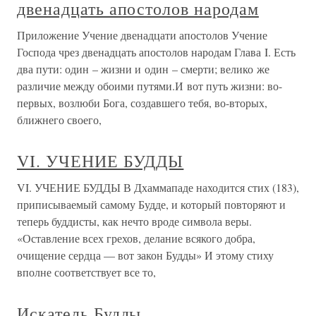
двенадцать апостолов народам
Приложение Учение двенадцати апостолов Учение
Господа чрез двенадцать апостолов народам Глава I. Есть
два пути: один – жизни и один – смерти; велико же
различие между обоими путями.И вот путь жизни: во-
первых, возлюби Бога, создавшего тебя, во-вторых,
ближнего своего,
VI. УЧЕНИЕ БУДДЫ
VI. УЧЕНИЕ БУДДЫ В Дхаммападе находится стих (183),
приписываемый самому Будде, и который повторяют и
теперь буддисты, как нечто вроде символа веры.
«Оставление всех грехов, делание всякого добра,
очищение сердца — вот закон Будды» И этому стиху
вполне соответствует все то,
Искатель Будды