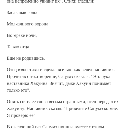
она непременно увидит их". Стихи гласили:
Заслышав голос
Молчаливого ворона
Во мраке ночи,
Теряю отца,
Еще не родившись.
Отец взял стихи и сделал все так, как велел наставник.
Прочитав стихотворение, Сацумэ сказала: "Это рука
наставника Хакуина. Значит, даже Хакуин понимает
только это".
Опять сочтя ее слова весьма странными, отец передал их
Хакуину. Наставник сказал: "Приведите Сацумэ ко мне.
Я проверю ее".
В следующий раз Сацумэ пришла вместе с отцом.