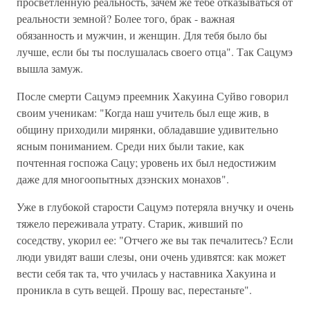
просветленную реальность, зачем же тебе отказываться от
реальности земной? Более того, брак - важная
обязанность и мужчин, и женщин. Для тебя было бы
лучше, если бы ты послушалась своего отца". Так Сацумэ
вышла замуж.
После смерти Сацумэ преемник Хакуина Суйво говорил
своим ученикам: "Когда наш учитель был еще жив, в
общину приходили мирянки, обладавшие удивительно
ясным пониманием. Среди них были такие, как
почтенная госпожа Сацу; уровень их был недостижим
даже для многоопытных дзэнских монахов".
Уже в глубокой старости Сацумэ потеряла внучку и очень
тяжело переживала утрату. Старик, живший по
соседству, укорил ее: "Отчего же вы так печалитесь? Если
люди увидят ваши слезы, они очень удивятся: как может
вести себя так та, что училась у наставника Хакуина и
проникла в суть вещей. Прошу вас, перестаньте".