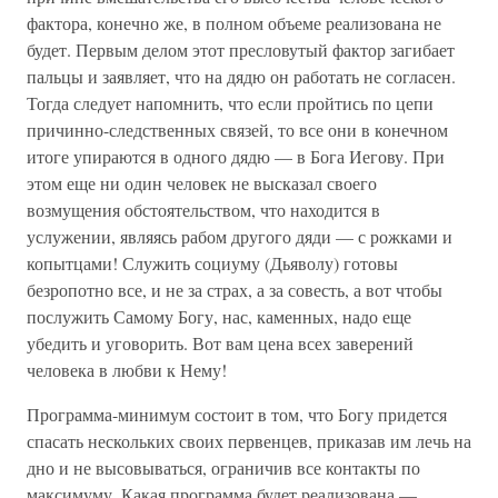
фактора, конечно же, в полном объеме реализована не
будет. Первым делом этот пресловутый фактор загибает
пальцы и заявляет, что на дядю он работать не согласен.
Тогда следует напомнить, что если пройтись по цепи
причинно-следственных связей, то все они в конечном
итоге упираются в одного дядю — в Бога Иегову. При
этом еще ни один человек не высказал своего
возмущения обстоятельством, что находится в
услужении, являясь рабом другого дяди — с рожками и
копытцами! Служить социуму (Дьяволу) готовы
безропотно все, и не за страх, а за совесть, а вот чтобы
послужить Самому Богу, нас, каменных, надо еще
убедить и уговорить. Вот вам цена всех заверений
человека в любви к Нему!
Программа-минимум состоит в том, что Богу придется
спасать нескольких своих первенцев, приказав им лечь на
дно и не высовываться, ограничив все контакты по
максимуму. Какая программа будет реализована —