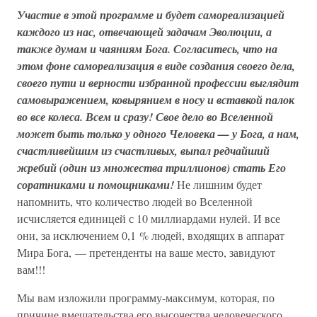
Участие в этой программе и будет самореализацией
каждого из нас, отвечающей задачам Эволюции, а
также думам и чаяниям Бога. Согласитесь, что на
этом фоне самореализация в виде создания своего дела,
своего пути и верности избранной профессии выглядит
самовыражением, ковырянием в носу и вставкой палок
во все колеса. Всем и сразу! Свое дело во Вселенной
может быть только у одного Человека — у Бога, а нам,
счастливейшим из счастливых, выпал редчайший
жребий (один из множества триллионов) стать Его
соратниками и помощниками!
Не лишним будет
напомнить, что количество людей во Вселенной
исчисляется единицей с 10 миллиардами нулей. И все
они, за исключением 0,1 % людей, входящих в аппарат
Мира Бога, — претенденты на ваше место, завидуют
вам!!!
Мы вам изложили программу-максимум, которая, по
причине вмешательства его высочества человеческого