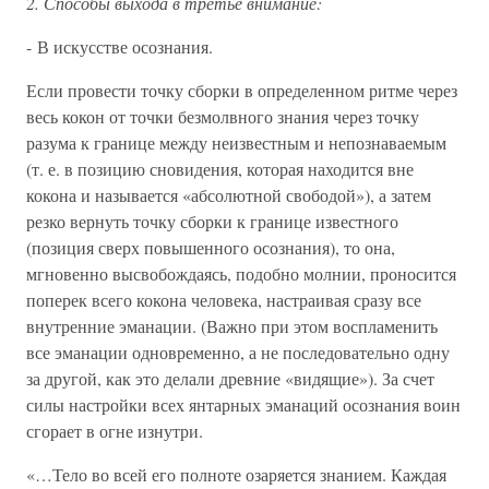
2. Способы выхода в третье внимание:
- В искусстве осознания.
Если провести точку сборки в определенном ритме через
весь кокон от точки безмолвного знания через точку
разума к границе между неизвестным и непознаваемым
(т. е. в позицию сновидения, которая находится вне
кокона и называется «абсолютной свободой»), а затем
резко вернуть точку сборки к границе известного
(позиция сверх повышенного осознания), то она,
мгновенно высвобождаясь, подобно молнии, проносится
поперек всего кокона человека, настраивая сразу все
внутренние эманации. (Важно при этом воспламенить
все эманации одновременно, а не последовательно одну
за другой, как это делали древние «видящие»). За счет
силы настройки всех янтарных эманаций осознания воин
сгорает в огне изнутри.
«…Тело во всей его полноте озаряется знанием. Каждая