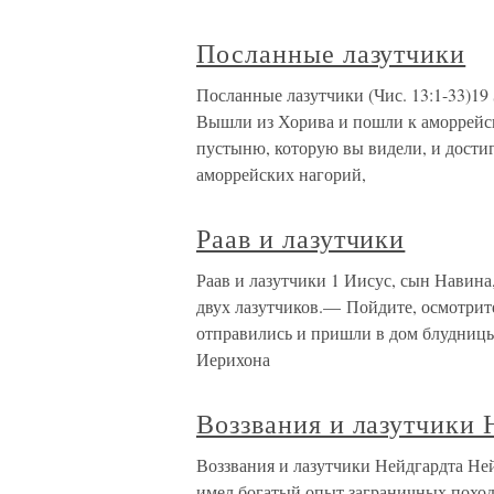
Посланные лазутчики
Посланные лазутчики (Чис. 13:1-33)19 
Вышли из Хорива и пошли к аморрейс
пустыню, которую вы видели, и достиг
аморрейских нагорий,
Раав и лазутчики
Раав и лазутчики 1 Иисус, сын Навина
двух лазутчиков.— Пойдите, осмотрит
отправились и пришли в дом блудницы 
Иерихона
Воззвания и лазутчики 
Воззвания и лазутчики Нейдгардта Не
имел богатый опыт заграничных походо