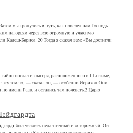
Затем мы тронулись в путь, как повелел нам Господь.
ким нагорьям через всю огромную и ужасную
ли Кадеш-Барнеа. 20 Тогда я сказал вам: «Вы достигли
, тайно послал из лагеря, расположенного в Шиттиме,
е эту землю, — сказал он, — особенно Иерихон.Они
по имени Раав, и остались там ночевать.2 Царю
Нейдгардта
йдгардт был человек педантичный и осторожный. Он
в, но попал на Кавказ из кресла московского