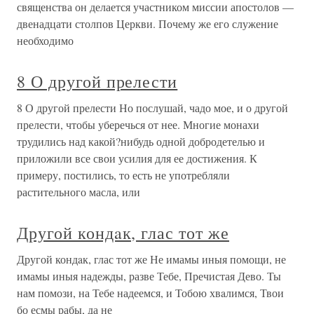
священства он делается участником миссии апостолов —
двенадцати столпов Церкви. Почему же его служение
необходимо
8 О другой прелести
8 О другой прелести Но послушай, чадо мое, и о другой
прелести, чтобы уберечься от нее. Многие монахи
трудились над какой?нибудь одной добродетелью и
приложили все свои усилия для ее достижения. К
примеру, постились, то есть не употребляли
растительного масла, или
Другой кондaк, глас тот же
Другой кондaк, глас тот же Не имамы иныя помощи, не
имамы иныя надежды, разве Тебе, Пречистая Дево. Ты
нам помози, на Тебе надеемся, и Тобою хвaлимся, Твои
бо есмы рабы, да не