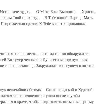
 Источниче чудес, — О Мати Бога Вышняго — Христа,
Я в храм Твой прихожу, — В Тебе одной. Царица-Мать,
Под тяжестью грехов, К Тебе в слезах припавшая,
ние с места на место, – и тогда только обнаружится
шей Вот умер человек, и Душа его вспорхнула, как
ое своё пристанище. Закружилась в несущемся потоке,
двух величайших битвах —Сталинградской и Курской
 настоятель и священники ушли после службы
держался в храме, чтобы подготовить ноты к вечернему