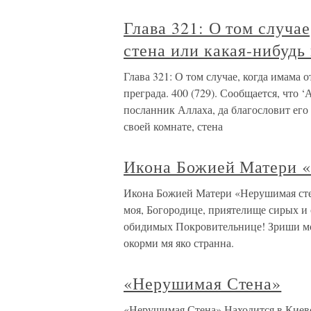
Глава 321: О том случае
стена или какая-нибудь
Глава 321: О том случае, когда имама 
преграда. 400 (729). Сообщается, что 
посланник Аллаха, да благословит его
своей комнате, стена
Икона Божией Матери 
Икона Божией Матери «Нерушимая сте
моя, Богородице, приятелище сирых и
обидимых Покровительнице! Зриши мо
окорми мя яко странна.
«Нерушимая Стена»
«Нерушимая Стена» Находится в Киев