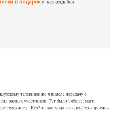
писки в подарок
и наслаждайся
анцузскому телевидению я видела передачу о
сил разных участников. Тут были учёные, маги,
ос телекинеза. Кто?то выступал «за», кто?то «против».