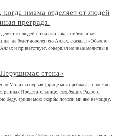
, когда имама отделяет от людей
 иная преграда.
отделяет от людей стена или какая-нибудь иная
‘Аиша, да будет доволен ею Аллах, сказала: «Обычно
 Аллах и приветствует, совершал ночные молитвы в
«Нерушимая стена»
на» Молитва перваяЦарице моя преблагая, надеждо
 странных Предстательнице, скорбящих Радосте,
ю беду, зриши мою скорбь; помози ми яко немощну,
ском Софийском Соборе над Горним местом главного