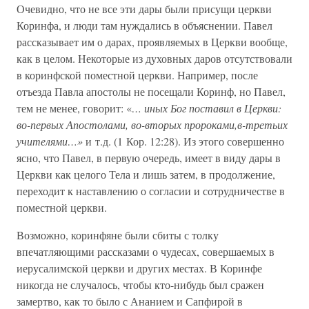
Очевидно, что не все эти дары были присущи церкви
Коринфа, и люди там нуждались в объяснении. Павел
рассказывает им о дарах, проявляемых в Церкви вообще,
как в целом. Некоторые из духовных даров отсутствовали
в коринфской поместной церкви. Например, после
отъезда Павла апостолы не посещали Коринф, но Павел,
тем не менее, говорит: «
… иных Бог поставил в Церкви:
во-первых Апостолами, во-вторых пророками,в-третьих
учителями…»
и т.д. (1 Кор. 12:28). Из этого совершенно
ясно, что Павел, в первую очередь, имеет в виду дары в
Церкви как целого Тела и лишь затем, в продолжение,
переходит к наставлению о согласии и сотрудничестве в
поместной церкви.
Возможно, коринфяне были сбиты с толку
впечатляющими рассказами о чудесах, совершаемых в
иерусалимской церкви и других местах. В Коринфе
никогда не случалось, чтобы кто-нибудь был сражен
замертво, как то было с Ананием и Сапфирой в