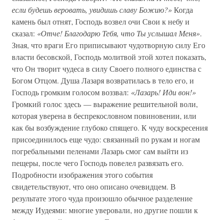
если будешь веровать, увидишь славу Божию?»
Когда
камень был отнят, Господь возвел очи Свои к небу и
сказал:
«Отче! Благодарю Тебя, что Ты услышал Меня»
.
Зная, что враги Его приписывают чудотворную силу Его
власти бесовской, Господь молитвой этой хотел показать,
что Он творит чудеса в силу Своего полного единства с
Богом Отцом. Душа Лазаря возвратилась в тело его, и
Господь громким голосом воззвал:
«Лазарь! Иди вон!»
Громкий голос здесь — выражение решительной воли,
которая уверена в беспрекословном повиновении, или
как бы возбуждение глубоко спящего. К чуду воскресения
присоединилось еще чудо: связанный по рукам и ногам
погребальными пеленами Лазарь смог сам выйти из
пещеры, после чего Господь повелел развязать его.
Подробности изображения этого события
свидетельствуют, что оно описано очевидцем. В
результате этого чуда произошло обычное разделение
между Иудеями: многие уверовали, но другие пошли к