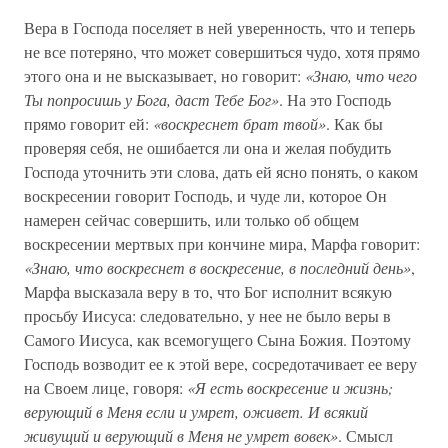
Вера в Господа поселяет в ней уверенность, что и теперь
не все потеряно, что может совершиться чудо, хотя прямо
этого она и не высказывает, но говорит:
«Знаю, что чего
Ты попросишь у Бога, даст Тебе Бог»
. На это Господь
прямо говорит ей:
«воскреснет брат твой»
. Как бы
проверяя себя, не ошибается ли она и желая побудить
Господа уточнить эти слова, дать ей ясно понять, о каком
воскресении говорит Господь, и чуде ли, которое Он
намерен сейчас совершить, или только об общем
воскресении мертвых при кончине мира, Марфа говорит:
«Знаю, что воскреснет в воскресение, в последний день»
,
Марфа высказала веру в то, что Бог исполнит всякую
просьбу Иисуса: следовательно, у нее не было веры в
Самого Иисуса, как всемогущего Сына Божия. Поэтому
Господь возводит ее к этой вере, сосредотачивает ее веру
на Своем лице, говоря:
«Я есть воскресение и жизнь;
верующий в Меня если и умрет, оживет. И всякий
живущий и верующий в Меня не умрет вовек»
. Смысл