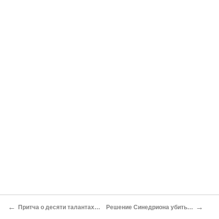
←
→
Притча о десяти талантах (Луки 19:11-28 и Матф. 25:14-30).
Решение Синедриона убить Иисуса Христа. (Иоанна 11:47-57).