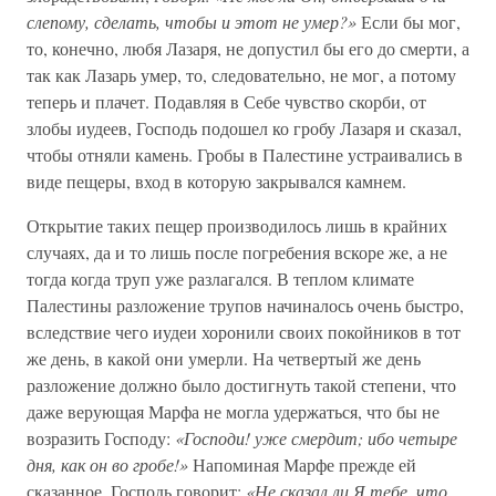
слепому, сделать, чтобы и этот не умер?»
Если бы мог,
то, конечно, любя Лазаря, не допустил бы его до смерти, а
так как Лазарь умер, то, следовательно, не мог, а потому
теперь и плачет. Подавляя в Себе чувство скорби, от
злобы иудеев, Господь подошел ко гробу Лазаря и сказал,
чтобы отняли камень. Гробы в Палестине устраивались в
виде пещеры, вход в которую закрывался камнем.
Открытие таких пещер производилось лишь в крайних
случаях, да и то лишь после погребения вскоре же, а не
тогда когда труп уже разлагался. В теплом климате
Палестины разложение трупов начиналось очень быстро,
вследствие чего иудеи хоронили своих покойников в тот
же день, в какой они умерли. На четвертый же день
разложение должно было достигнуть такой степени, что
даже верующая Марфа не могла удержаться, что бы не
возразить Господу:
«Господи! уже смердит; ибо четыре
дня, как он во гробе!»
Напоминая Марфе прежде ей
сказанное, Господь говорит:
«Не сказал ли Я тебе, что,