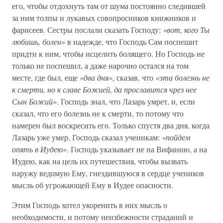
его, чтобы отдохнуть там от шума постоянно следившей
за ним толпы и лукавых совопросников книжников и
фарисеев. Сестры послали сказать Господу:
«вот, кого Ты
любишь, болен»
в надежде, что Господь Сам поспешит
придти к ним, чтобы исцелить болящего. Но Господь не
только не поспешил, а даже нарочно остался на том
месте, где был, еще
«два дня»
, сказав, что
«эта болезнь не
к смерти, но к славе Божией, да прославится чрез нее
Сын Божий»
. Господь знал, что Лазарь умрет, и, если
сказал, что его болезнь не к смерти, то потому что
намерен был воскресить его. Только спустя два дня, когда
Лазарь уже умер, Господь сказал ученикам:
«пойдем
опять в Иудею»
. Господь указывает не на Вифанию, а на
Иудею, как на цель их путешествия, чтобы вызвать
наружу ведомую Ему, гнездившуюся в сердце учеников
мысль об угрожающей Ему в Иудее опасности.
Этим Господь хотел укоренить в них мысль о
необходимости, и потому неизбежности страданий и