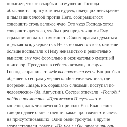
полагает, что эта скорбь и возмущение Господа
объясняются присутствием иудеев, плачущих неискренне
и пылавших злобой против Него, собиравшегося
совершить столь великое чудо. Это чудо Господь хотел
совершить для того, чтобы пред предстоящими Ему
страданиями дать возможность Своим врагам одуматься
и раскаяться, уверовать в Него: но вместо этого, они еще
больше воспылали к Нему ненавистью и решительно
вынесли ему уже формально и окончательно смертный
приговор. Преодолев в себе это возмущение духа,
Господь спрашивает:
«где вы положили его?»
Вопрос был
обращен к сестрам умершего. «Богочеловек знал, где
погребен Лазарь, но, обращаясь с людьми, поступал по-
человечески» (бл. Августин). Сестры отвечали:
«Господи!
пойди и посмотри». «Прослезился Иисус»
— это,
конечно, дань человеческой природы Его. Евангелист
говорит далее о впечатлении, какое произвели эти слезы
на присутствовавших. Одни были тронуты, а другие
злорадствовали, говоря:
«Не мог ли Он, отверзший очи