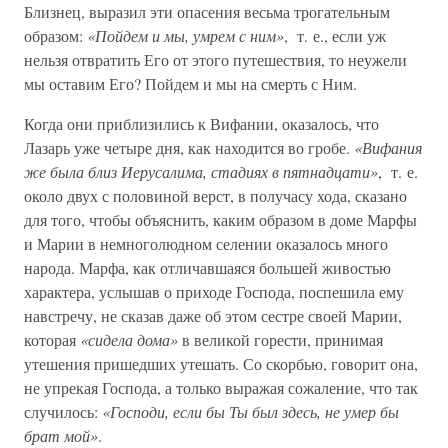
Близнец, выразил эти опасения весьма трогательным
образом:
«Пойдем и мы, умрем с ним»
, т. е., если уж
нельзя отвратить Его от этого путешествия, то неужели
мы оставим Его? Пойдем и мы на смерть с Ним.
Когда они приблизились к Вифании, оказалось, что
Лазарь уже четыре дня, как находится во гробе.
«Вифания
же была близ Иерусалима, стадиях в пятнадцати»
, т. е.
около двух с половиной верст, в получасу хода, сказано
для того, чтобы объяснить, каким образом в доме Марфы
и Марии в немноголюдном селении оказалось много
народа. Марфа, как отличавшаяся большей живостью
характера, услышав о приходе Господа, поспешила ему
навстречу, не сказав даже об этом сестре своей Марии,
которая
«сидела дома»
в великой горести, принимая
утешения пришедших утешать. Со скорбью, говорит она,
не упрекая Господа, а только выражая сожаление, что так
случилось:
«Господи, если бы Ты был здесь, не умер бы
брат мой»
.