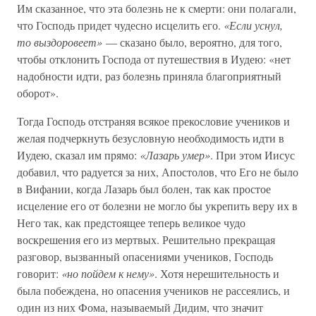
Им сказанное, что эта болезнь не к смерти: они полагали,
что Господь придет чудесно исцелить его.
«Если уснул,
то выздоровеет»
— сказано было, вероятно, для того,
чтобы отклонить Господа от путешествия в Иудею: «нет
надобности идти, раз болезнь приняла благоприятный
оборот».
Тогда Господь отстраняя всякое прекословие учеников и
желая подчеркнуть безусловную необходимость идти в
Иудею, сказал им прямо:
«Лазарь умер»
. При этом Иисус
добавил, что радуется за них, Апостолов, что Его не было
в Вифании, когда Лазарь был болен, так как простое
исцеление его от болезни не могло бы укрепить веру их в
Него так, как предстоящее теперь великое чудо
воскрешения его из мертвых. Решительно прекращая
разговор, вызванный опасениями учеников, Господь
говорит:
«но пойдем к нему»
. Хотя нерешительность и
была побеждена, но опасения учеников не рассеялись, и
один из них Фома, называемый Дидим, что значит