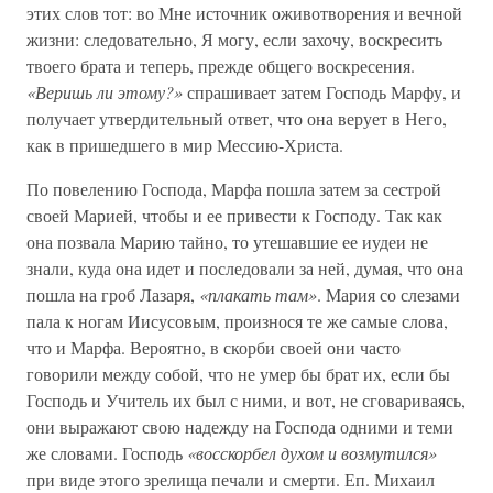
этих слов тот: во Мне источник оживотворения и вечной
жизни: следовательно, Я могу, если захочу, воскресить
твоего брата и теперь, прежде общего воскресения.
«Веришь ли этому?»
спрашивает затем Господь Марфу, и
получает утвердительный ответ, что она верует в Него,
как в пришедшего в мир Мессию-Христа.
По повелению Господа, Марфа пошла затем за сестрой
своей Марией, чтобы и ее привести к Господу. Так как
она позвала Марию тайно, то утешавшие ее иудеи не
знали, куда она идет и последовали за ней, думая, что она
пошла на гроб Лазаря,
«плакать там»
. Мария со слезами
пала к ногам Иисусовым, произнося те же самые слова,
что и Марфа. Вероятно, в скорби своей они часто
говорили между собой, что не умер бы брат их, если бы
Господь и Учитель их был с ними, и вот, не сговариваясь,
они выражают свою надежду на Господа одними и теми
же словами. Господь
«восскорбел духом и возмутился»
при виде этого зрелища печали и смерти. Еп. Михаил