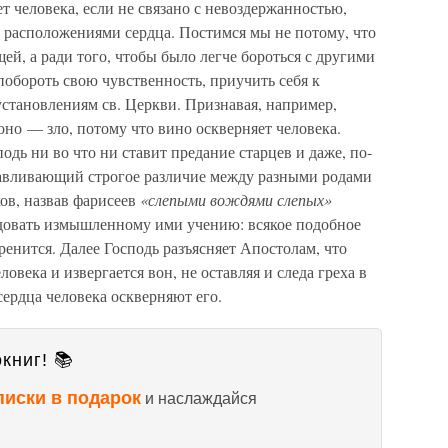
ет человека, если не связано с невоздержанностью,
расположениями сердца. Постимся мы не потому, что
ей, а ради того, чтобы было легче бороться с другими
обороть свою чувственность, приучить себя к
становлениям св. Церкви. Признавая, например,
оно — зло, потому что вино оскверняет человека.
одь ни во что ни ставит предание старцев и даже, по-
навливающий строгое различие между разными родами
ов, назвав фарисеев
«слепыми вождями слепых»
ледовать измышленному ими учению: всякое подобное
оренится. Далее Господь разъясняет Апостолам, что
овека и извергается вон, не оставляя и следа греха в
 сердца человека оскверняют его.
книг! 📚
писки в подарок
и наслаждайся