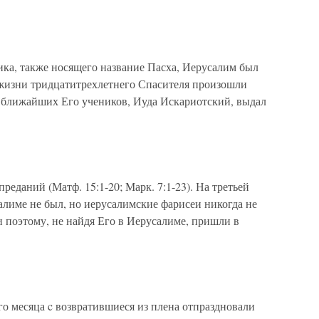
ика, также носящего название Пасха, Иерусалим был
 жизни тридцатитрехлетнего Спасителя произошли
 ближайших Его учеников, Иуда Искариотский, выдал
еданий (Матф. 15:1-20; Марк. 7:1-23). На третьей
алиме не был, но иерусалимские фарисеи никогда не
и поэтому, не найдя Его в Иерусалиме, пришли в
о месяца c возвратившиеся из плена отпраздновали