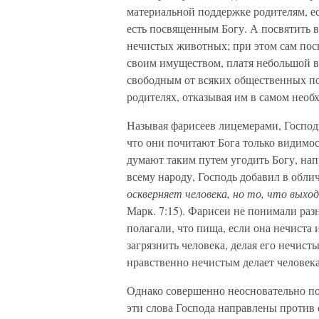
материальной поддержке родителям, е
есть посвященным Богу. А посвятить в 
нечистых животных; при этом сам пос
своим имуществом, платя небольшой вы
свободным от всяких общественных пов
родителях, отказывая им в самом необ
Называя фарисеев лицемерами, Господь
что они почитают Бога только видимос
думают таким путем угодить Богу, нап
всему народу, Господь добавил в обли
оскверняет человека, но то, что выход
Марк. 7:15). Фарисеи не понимали раз
полагали, что пища, если она нечиста
загрязнить человека, делая его нечист
нравственно нечистым делает человека 
Однако совершенно неосновательно по
эти слова Господа направлены против