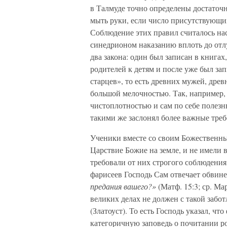
в Талмуде точно определены достаточн
мыть руки, если число присутствующи
Соблюдение этих правил считалось на
синедрионом наказанию вплоть до отл
два закона: один был записан в книгах,
родителей к детям и после уже был за
старцев», то есть древних мужей, дре
большой мелочностью. Так, например,
чистоплотностью и сам по себе полезн
такими же заслонял более важные треб
Ученики вместе со своим Божественным
Царствие Божие на земле, и не имели в
требовали от них строгого соблюдени
фарисеев Господь Сам отвечает обвин
предания вашего?»
(Матф. 15:3; ср. Ма
великих делах не должен с такой заб
(Златоуст). То есть Господь указал, ч
категоричную заповедь о почитании ро