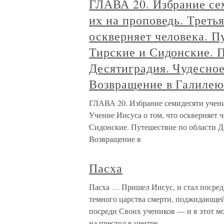
ГЛАВА 20. Избрание се
их на проповедь. Треть
оскверняет человека. П
Тирские и Сидонские. 
Десятиградия. Чудесно
Возвращение в Галиле
ГЛАВА 20. Избрание семидесяти ученик
Учение Иисуса о том, что оскверняет 
Сидонские. Путешествие по области Д
Возвращение в
Пасха
Пасха … Пришел Иисус, и стал посре
темного царства смерти, поджидающей
посреди Своих учеников — и в этот м
на престол в центре