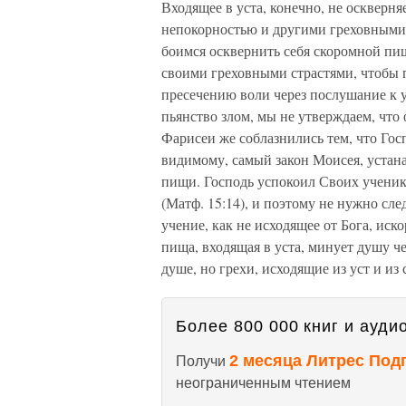
Входящее в уста, конечно, не оскверня
непокорностью и другими греховными 
боимся осквернить себя скоромной пищ
своими греховными страстями, чтобы п
пресечению воли через послушание к у
пьянство злом, мы не утверждаем, что 
Фарисеи же соблазнились тем, что Госп
видимому, самый закон Моисея, уста
пищи. Господь успокоил Своих ученик
(Матф. 15:14), и поэтому не нужно с
учение, как не исходящее от Бога, иск
пища, входящая в уста, минует душу чел
душе, но грехи, исходящие из уст и из
Более 800 000 книг и аудио
2 месяца Литрес Под
Получи
неограниченным чтением