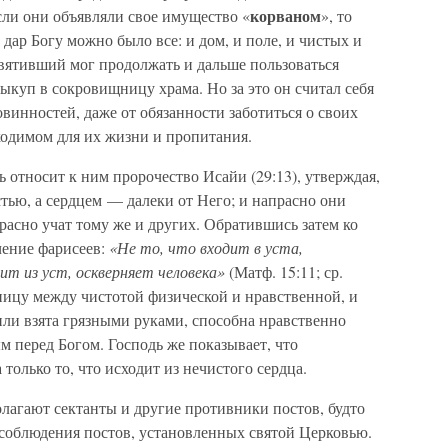
корваном
сли они объявляли свое имущество «
», то
дар Богу можно было все: и дом, и поле, и чистых и
вятивший мог продолжать и дальше пользоваться
куп в сокровищницу храма. Но за это он считал себя
инностей, даже от обязанности заботиться о своих
ходимом для их жизни и пропитания.
 относит к ним пророчество Исайи (29:13), утверждая,
тью, а сердцем — далеки от Него; и напрасно они
расно учат тому же и других. Обратившись затем ко
чение фарисеев:
«Не то, что входит в уста,
ит из уст, оскверняет человека»
(Матф. 15:11; ср.
ницу между чистотой физической и нравственной, и
 или взята грязными руками, способна нравственно
ым перед Богом. Господь же показывает, что
только то, что исходит из нечистого сердца.
лагают сектанты и другие противники постов, будто
 соблюдения постов, установленных святой Церковью.