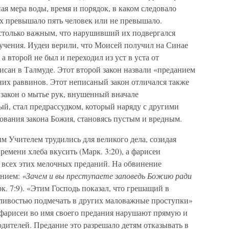
ая мера воды, время и порядок, в каком следовало
х превышало пять человек или не превышало.
столько важным, что нарушивший их подвергался
учения. Иудеи верили, что Моисей получил на Синае
 а второй не был и переходил из уст в уста от
писан в Талмуде. Этот второй закон назвали «преданием
вних раввинов. Этот неписаный закон отличался также
 закон о мытье рук, внушенный вначале
ый, стал предрассудком, который наряду с другими
ования закона Божия, становясь пустым и вредным.
 Учителем трудились для великого дела, созидая
ремени хлеба вкусить (Марк. 3:20), а фарисеи
я всех этих мелочных преданий. На обвинение
ением:
«Зачем и вы преступаете заповедь Божию ради
рк. 7:9). «Этим Господь показал, что грешащий в
отливостью подмечать в других маловажные проступки»
то фарисеи во имя своего предания нарушают прямую и
дителей. Предание это разрешало детям отказывать в